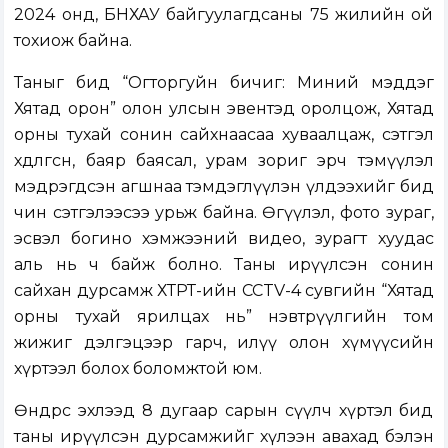
2024 онд, БНХАУ байгуулагдсаны 75 жилийн ой
тохиож байна.
Таныг бид “Огторгуйн бичиг: Миний мэддэг
Хятад орон” олон улсын эвентэд оролцож, Хятад
орны тухай сонин сайхнаасаа хуваалцаж, сэтгэл
хөдөлгөсөн, баяр баясал, урам зориг эрч тэмүүлэл
мэдрэгдсэн агшнаа тэмдэглүүлэн үлдээхийг бид
чин сэтгэлээсээ урьж байна. Өгүүлэл, фото зураг,
эсвэл богино хэмжээний видео, зурагт хуудас
аль нь ч байж болно. Таны ирүүлсэн сонин
сайхан дурсамж ХТРТ-ийн CCTV-4 сувгийн “Хятад
орны тухай ярилцах нь” нэвтрүүлгийн том
жижиг дэлгэцээр гарч, илүү олон хүмүүсийн
хүртээл болох боломжтой юм.
Өнөөдрөөс эхлээд 8 дугаар сарын сүүлч хүртэл бид
таны ирүүлсэн дурсамжийг хүлээн авахад бэлэн