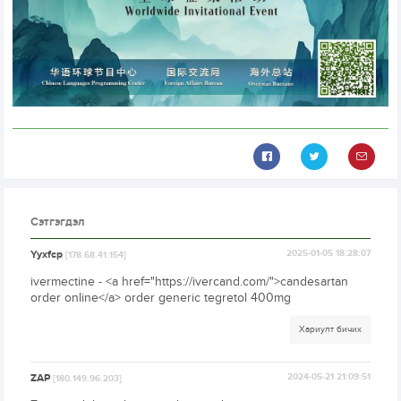
Сэтгэгдэл
Yyxfcp
2025-01-05 18:28:07
[178.68.41.154]
ivermectine - <a href="https://ivercand.com/">candesartan
order online</a> order generic tegretol 400mg
Хариулт бичих
ZAP
2024-05-21 21:09:51
[180.149.96.203]