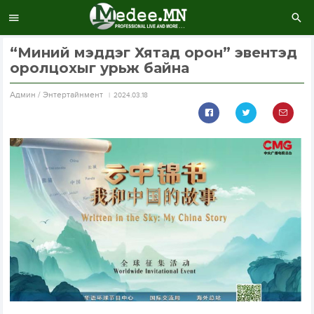
“Миний мэддэг Хятад орон” эвентэд
оролцохыг урьж байна
Aдмин / Энтертайнмент
2024.03.18