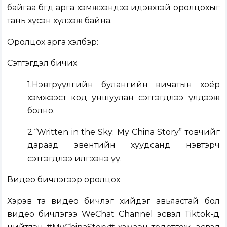
байгаа бөгөөд арга хэмжээндээ идэвхтэй оролцохыг
тань хүсэн хүлээж байна.
Оролцох арга хэлбэр:
Сэтгэгдэл бичих
1.Нэвтрүүлгийн булангийн вичатын хоёр
хэмжээст код уншуулан сэтгэгдлээ үлдээж
болно.
2.“Written in the Sky: My China Story” товчийг
дараад эвентийн хуудсанд нэвтэрч
сэтгэгдлээ илгээнэ үү.
Видео бичлэгээр оролцох
Хэрэв та видео бичлэг хийдэг авьяастай бол
видео бичлэгээ WeChat Channel эсвэл Tiktok-д