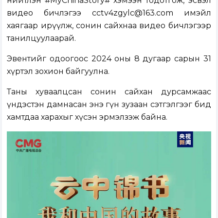
нийтлэн #MyChinaStory# хэмээн тодотгож, эсвэл
видео бичлэгээ
cctv4zgylc@163.com
имэйл
хаягаар ирүүлж, сонин сайхнаа видео бичлэгээр
танилцуулаарай.
Эвентийг одоогоос 2024 оны 8 дугаар сарын 31
хүртэл зохион байгуулна.
Таны хуваалцсан сонин сайхан дурсамжаас
үндэстэн дамнасан энэ гүн зузаан сэтгэлгээг бид
хамтдаа харахыг хүсэн эрмэлзэж байна.