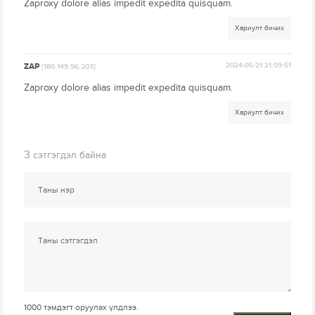
Zaproxy dolore alias impedit expedita quisquam.
Хариулт бичих
ZAP
2024-05-21 21:09:51
[180.149.96.203]
Zaproxy dolore alias impedit expedita quisquam.
Хариулт бичих
3
сэтгэгдэл байна
1000
тэмдэгт оруулах үлдлээ.