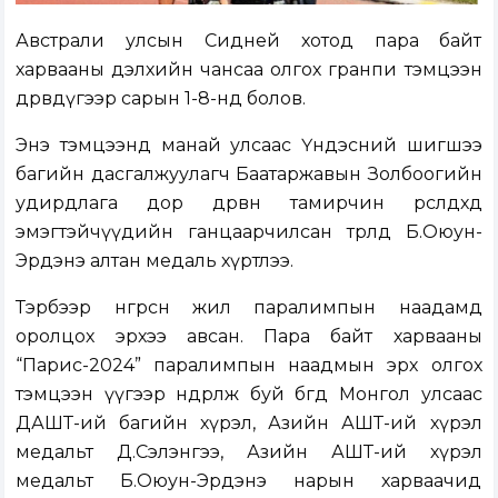
Австрали улсын Сидней хотод пара байт
харвааны дэлхийн чансаа олгох гранпи тэмцээн
дөрөвдүгээр сарын 1-8-нд болов.
Энэ тэмцээнд манай улсаас Үндэсний шигшээ
багийн дасгалжуулагч Баатаржавын Золбоогийн
удирдлага дор дөрвөн тамирчин өрсөлдөхөд
эмэгтэйчүүдийн ганцаарчилсан төрөлд Б.Оюун-
Эрдэнэ алтан медаль хүртлээ.
Тэрбээр өнгөрсөн жил паралимпын наадамд
оролцох эрхээ авсан. Пара байт харвааны
“Парис-2024” паралимпын наадмын эрх олгох
тэмцээн үүгээр өндөрлөж буй бөгөөд Монгол улсаас
ДАШТ-ий багийн хүрэл, Азийн АШТ-ий хүрэл
медальт Д.Сэлэнгээ, Азийн АШТ-ий хүрэл
медальт Б.Оюун-Эрдэнэ нарын харваачид