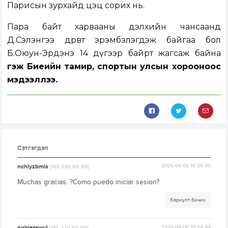
Парисын зурхайд цэц сорих нь.
Пара байт харвааны дэлхийн чансаанд
Д.Сэлэнгээ дөрөвт эрэмбэлэгдэж байгаа бол
Б.Оюун-Эрдэнэ 14 дүгээр байрт жагсаж байна
гэж Биеийн тамир, спортын улсын хорооноос
мэдээллээ.
Сэтгэгдэл
nchlyzbmls
2025-04-06 10:24:45
[185.220.101.101]
Muchas gracias. ?Como puedo iniciar sesion?
Хариулт бичих
nqhjetewvi
2025-04-06 10:24:44