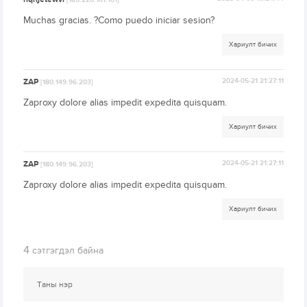
[185.220.101.101]
Muchas gracias. ?Como puedo iniciar sesion?
Хариулт бичих
ZAP
2024-05-21 21:27:11
[180.149.96.203]
Zaproxy dolore alias impedit expedita quisquam.
Хариулт бичих
ZAP
2024-05-21 21:27:11
[180.149.96.203]
Zaproxy dolore alias impedit expedita quisquam.
Хариулт бичих
4
сэтгэгдэл байна