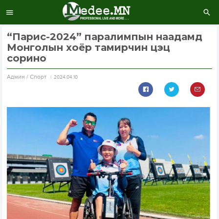
“Парис-2024” паралимпын наадамд
Монголын хоёр тамирчин цэц
сорино
Aдмин / Спорт
2024.04.10