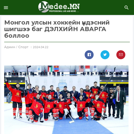
Монгол улсын хоккейн үндэсний
шигшээ баг ДЭЛХИЙН АВАРГА
боллоо
Aдмин / Спорт
2024.04.22