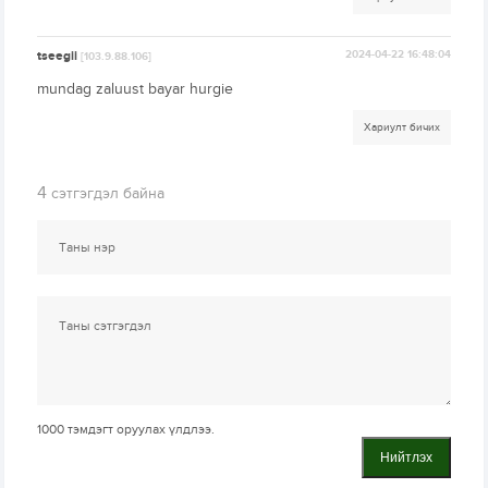
tseegii
2024-04-22 16:48:04
[103.9.88.106]
mundag zaluust bayar hurgie
Хариулт бичих
4
сэтгэгдэл байна
1000
тэмдэгт оруулах үлдлээ.
Нийтлэх