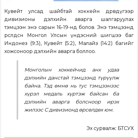
Кувейт улсад шайбтай хоккейн дөрөвдүгээр
дивизионы дэлхийн аварга шалгаруулах
тэмцээн энэ сарын 16-19-нд болов. Энэ тэмцээнд
өрсөлдсөн Монгол Улсын үндэсний шигшээ баг
Индонез (9:3), Кувейт (5:2), Малайз (14:2) багийг
хожсоноор дэлхийн аварга боллоо.
Монголын хоккейчид анх удаа
дэлхийн данстай тэмцээнд түрүүлж
байна. Тэд өмнө нь тус тэмцээнээс
хүрэл медаль хүртэж байсан ба
дэлхийн аварга болсноор ирэх
жилээс С дивизионд өрсөлдөх юм.
Эх сурвалж: БТСУХ