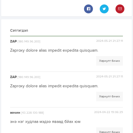
Сэтгэгдэл
ZAP
2024-05-21 21:27:11
[180.149.96.203]
Zaproxy dolore alias impedit expedita quisquam.
Хариулт бичих
ZAP
2024-05-21 21:27:11
[180.149.96.203]
Zaproxy dolore alias impedit expedita quisquam.
Хариулт бичих
зочин
2024-04-22 19:06:29
[43.228.130.188]
энэ нэг худлаа мэдээ яваад бйах юм
Хариулт бичих