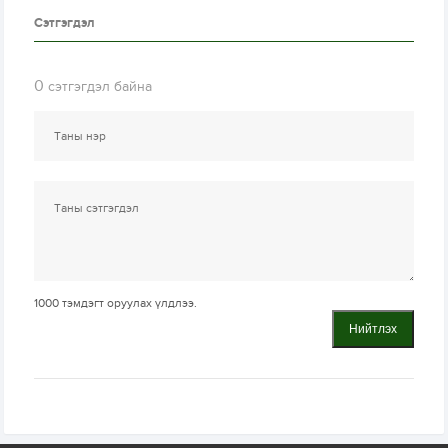
Сэтгэгдэл
0
сэтгэгдэл байна
1000
тэмдэгт оруулах үлдлээ.
Нийтлэх