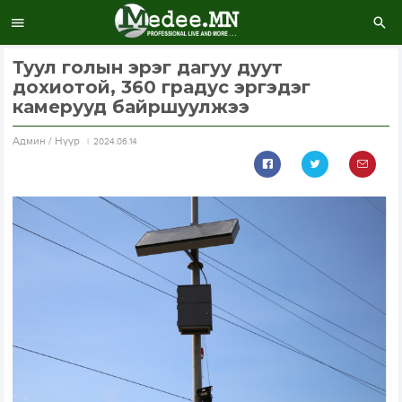
Туул голын эрэг дагуу дуут
дохиотой, 360 градус эргэдэг
камерууд байршуулжээ
Aдмин / Нүүр
2024.06.14