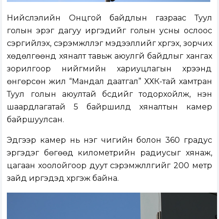
Нийслэлийн Онцгой байдлын газраас Туул
голын эрэг дагуу иргэдийг голын усны ослоос
сэргийлэх, сэрэмжлүүлэг мэдээллийг хүргэх, зорчих
хөдөлгөөнд хяналт тавьж аюулгүй байдлыг хангах
зорилгоор нийгмийн хариуцлагын хүрээнд
өнгөрсөн жил “Мандал даатгал” ХХК-тай хамтран
Туул голын аюултай бүсүүдийг тодорхойлж, нэн
шаардлагатай 5 байршилд хяналтын камер
байршуулсан.
Эдгээр камер нь нэг чигийн болон 360 градус
эргэдэг бөгөөд километрийн радиусыг хянаж,
цагаан хоолойгоор дуут сэрэмжлүүлгийг 200 метр
зайд иргэдэд хүргэж байна.