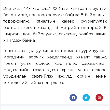
Энэ жил “Их хар сүлд” ХХК-тай хамтран аюултай
болон иргэд олноор зорчиж байгаа 8 байршлыг
тодорхойлж, хяналтын камер суурилуулах
бэлтгэл ажлын хүрээнд 13 метрийн өндөртэй 8
ширхэг шон байрлуулж, сүлжээнд холбох ажил
хийгдэж байна.
Голын эрэг дагуу хяналтын камер суурилуулан,
иргэдийн зорчих хөдөлгөөнд хяналт тавьж,
голын усны ослоос сэргийлэх сэрэмжлүүлэг
мэдээллийг газар дээр хүргэн, усны ослоос
урьдчилан сэргийлэх ажилд орчин үеийн
технологийг ийнхүү нэвтрүүллээ.