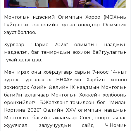
Монголын Үндэсний Олимпын Хороо (МҮОХ)-ны
Гүйцэтгэх зөвлөлийн хурал өнөөдөр Олимпик
хауст боллоо.
Хурлаар "Парис 2024" олимпын наадмын
мэдээлэл, баг тамирчдын зохион байгуулалтын
тухай хэлэлцэв.
Мөн ирэх оны хоёрдугаар сарын 7-ноос 14-ныг
хүртэл үргэлжлэх БНХАУ-ын Харбин хотноо
зохиогдох Азийн Өвлийн IX наадмын Монголын
багийн ахлагчаар Монголын Хоккейн холбооны
ерөнхийлөгч Б.Жавхланг томилсон бол “Милан
Кортина 2026” Өвлийн XXV олимпын наадмын
Монголын багийн ахлагчаар Соёл, спорт, аялал
жуулчлал, залуучуудын сайд Ч.Номин