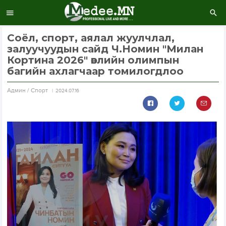
Соёл, спорт, аялал жуулчлал,
залуучуудын сайд Ч.Номин "Милан
Кортина 2026" өвлийн олимпын
багийн ахлагчаар томилогдлоо
Aдмин / Спорт
2024.07.16