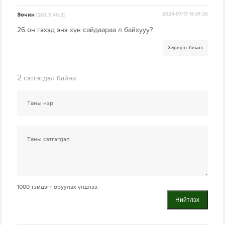
Зочин
2024-07-17 14:01:36
[202.9.40.2]
26 он гэхэд энэ хүн сайдаараа л байхууу?
Хариулт бичих
2
сэтгэгдэл байна
1000
тэмдэгт оруулах үлдлээ.
Нийтлэх