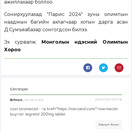
ажиллахаар боллоо.
Сонирхуулахад "Парис 2024" зуны олимпын
наадмын багийн ахлагчаар хотын дарга асан
Д.Сумъяабазар сонгогдсон билээ.
Эх сурвалж:
Монголын Үндэсний Олимпын
Хороо
Сэтгэгдэл
Brfmsm
2025-01-06 10:57:18
[178.68.41.154]
cost stromectol - <a href="https://ivercand.com/">ivermectin
buy</a> tegretol 200mg tablet
Хариулт бичих