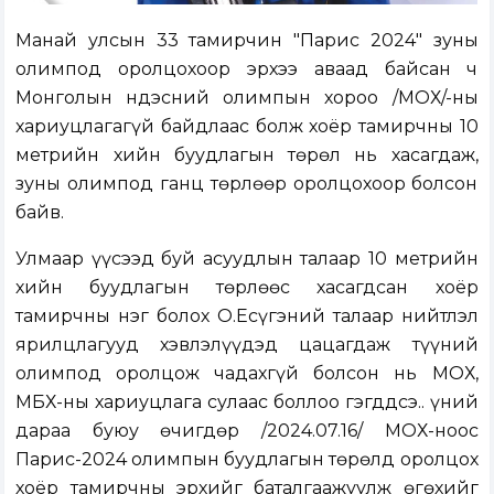
Манай улсын 33 тамирчин "Парис 2024" зуны
олимпод оролцохоор эрхээ аваад байсан ч
Монголын Үндэсний олимпын хороо /МҮОХ/-ны
хариуцлагагүй байдлаас болж хоёр тамирчны 10
метрийн хийн буудлагын төрөл нь хасагдаж,
зуны олимпод ганц төрлөөр оролцохоор болсон
байв.
Улмаар үүсээд буй асуудлын талаар 10 метрийн
хийн буудлагын төрлөөс хасагдсан хоёр
тамирчны нэг болох О.Есүгэний талаар нийтлэл
ярилцлагууд хэвлэлүүдэд цацагдаж түүний
олимпод оролцож чадахгүй болсон нь МҮОХ,
МБХ-ны хариуцлага сулаас боллоо гэгддсэ.. Үүний
дараа буюу өчигдөр /2024.07.16/ МҮОХ-ноос
Парис-2024 олимпын буудлагын төрөлд оролцох
хоёр тамирчны эрхийг баталгаажуулж өгөхийг