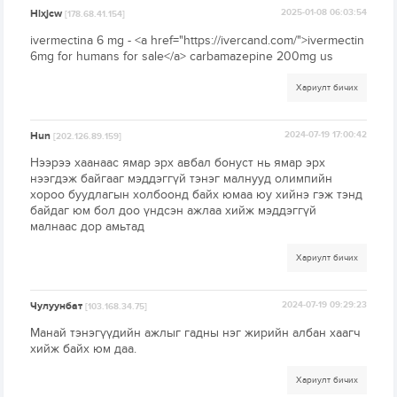
Hlxjcw
2025-01-08 06:03:54
[178.68.41.154]
ivermectina 6 mg - <a href="https://ivercand.com/">ivermectin
6mg for humans for sale</a> carbamazepine 200mg us
Хариулт бичих
Hun
2024-07-19 17:00:42
[202.126.89.159]
Нээрээ хаанаас ямар эрх авбал бонуст нь ямар эрх
нээгдэж байгааг мэддэггүй тэнэг малнууд олимпийн
хороо буудлагын холбоонд байх юмаа юу хийнэ гэж тэнд
байдаг юм бол доо үндсэн ажлаа хийж мэддэггүй
малнаас дор амьтад
Хариулт бичих
Чулуунбат
2024-07-19 09:29:23
[103.168.34.75]
Манай тэнэгүүдийн ажлыг гадны нэг жирийн албан хаагч
хийж байх юм даа.
Хариулт бичих