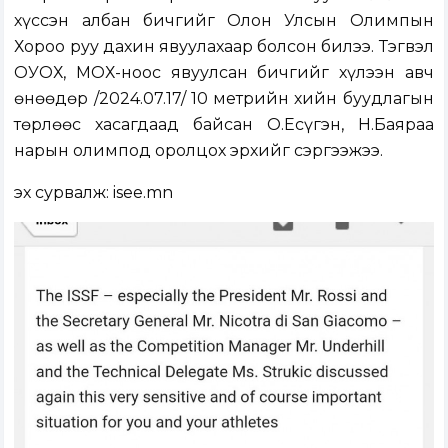
хүссэн албан бичгийг Олон Улсын Олимпын
Хороо руу дахин явуулахаар болсон билээ. Тэгвэл
ОУОХ, МҮОХ-ноос явуулсан бичгийг хүлээн авч
өнөөдөр /2024.07.17/ 10 метрийн хийн буудлагын
төрлөөс хасагдаад байсан О.Есүгэн, Н.Баяраа
нарын олимпод оролцох эрхийг сэргээжээ.
эх сурвалж: isee.mn