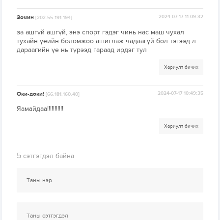
Зочин
2024-07-17 11:09:32
[202.55.191.194]
за ашгүй ашгүй, энэ спорт гэдэг чинь нас маш чухал
тухайн үеийн боломжоо ашиглаж чадаагүй бол тэгээд л
дараагийн үе нь түрээд гараад ирдэг тул
Хариулт бичих
Оки-доки!
2024-07-17 10:49:35
[66.181.160.40]
Яамайдаа!!!!!!!!!!!
Хариулт бичих
5
сэтгэгдэл байна