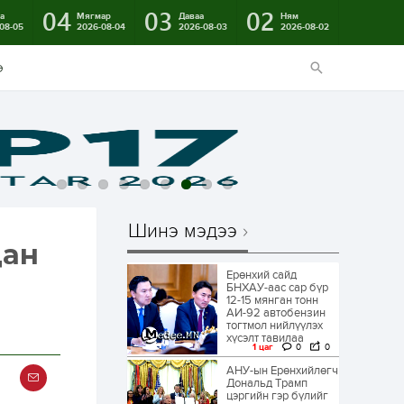
04
03
02
а
Мягмар
Даваа
Ням
08-05
2026-08-04
2026-08-03
2026-08-02
э
Шинэ мэдээ
дан
Ерөнхий сайд
БНХАУ-аас сар бүр
12-15 мянган тонн
АИ-92 автобензин
тогтмол нийлүүлэх
хүсэлт тавилаа
1 цаг
0
0
АНУ-ын Ерөнхийлөгч
Дональд Трамп
цэргийн гэр бүлийг