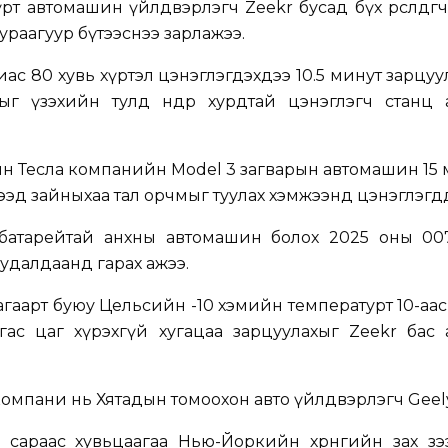
рт автомашин үйлдвэрлэгч Zeekr бусад бүх өрсөлдөгчдөө
ураагуур бүтээснээ зарлажээ.
иас 80 хувь хүртэл цэнэглэгдэхдээ 10.5 минут зарцу
ыг үзэхийн тулд өндөр хурдтай цэнэглэгч станц 
н Тесла компанийн Model 3 загварын автомашин 15
дээд зайныхаа тал орчмыг туулах хэмжээнд цэнэглэгд
батарейтай анхны автомашин болох 2025 оны 00
худалдаанд гарах ажээ.
агаарт буюу Цельсийн -10 хэмийн температурт 10-аас
агас цаг хүрэхгүй хугацаа зарцуулахыг Zeekr бас
омпани нь Хятадын томоохон авто үйлдвэрлэгч Geel
 сараас хувьцаагаа Нью-Йоркийн хөрөнгийн зах зэ