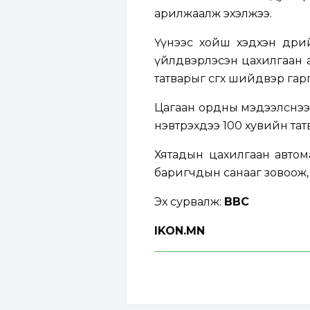
арилжаалж эхэлжээ.
Үүнээс хойш хэдхэн өдри
үйлдвэрлэсэн цахилгаан а
татварыг өсгөх шийдвэр гар
Цагаан ордны мэдээлснээ
нэвтрэхдээ 100 хувийн татва
Хятадын цахилгаан автом
баригчдын санааг зовоож, 
Эх сурвалж:
BBC
IKON.MN