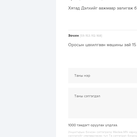
Хятад Дэлхийг аажмаар залигаж бн
Зочин
[59.153.112.168]
Оросын цахилгаан машины зай 15 
1000
тэмдэгт оруулах үлдлээ.
Уншигчдын бичсэн сэтгэгдэлд Medee.MN хариуц
хэллэгийг хязгаарласан тул Та сэтгэгдэл бичих