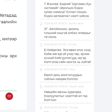
Т.Жанлав: Бидний "Шугаман бус
Б.Хулан дэлхийн
системийг ойролцоо бодох
аварга боллоо
супер схемүүд" бүтээл тооцон
Хятадад
бодох математикт нээлт хийсэн
 гаалийн
2026-08-05 15:02:31 / Эдийн засаг
1 өдөр
0
0
ЗГ: Автобензин, дизель
Р.Даваадорж: Энэ
түлшний онцгой албан татварыг
намрын экспортын
тэглэлээ
 хилээр
орлого Монголд
боломж олгож болох
2026-08-05 12:11:05 / Улстөр
юм
Б.Найдалаа: Энэ өвөл илүү хүнд
1 өдөр
0
2
байж магадгүй учир төр, эрчим
оны эрх
хүчний байгууллагууд, иргэд
Автомашины улсын
дугаар сондгой
бэлтгэлээ сайн хангах нь зүйтэй
тоогоор төгссөн бол
өнөөдөр шатахуун
2026-08-05 12:57:50 / Нүүр
авна
Европ дахь монголчуудын
1 өдөр
0
0
соёлын наадам боллоо
Н.Номтойбаяр:
2026-08-05 15:06:04 / Эдийн засаг
Аймгуудад
тулгамдаж буй
Нөөцийн махны худалдаа,
асуудлуудыг долоо
борлуулалтыг нээлттэй ил тод
хоног бүр Засгийн
болгоно
газрын...
1 өдөр
0
0
2026-08-06 10:32:53 / Улстөр
УИХ-ын дарга