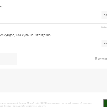
!!
Ха
2024-
сёкундэд 100 хувь цэнэглэгдэнэ
Ха
5
сэтгэ
лага хүлээхгүй болно. Манай сайт ХХЗХ-ны журмын дагуу зүй зохисгүй зарим үг,
дээ бусдын эрх ашгийг хүндэтгэн үзнэ үү.