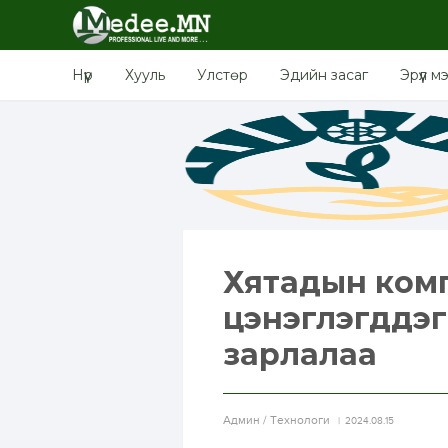
Нүүр
Хууль
Улстөр
Эдийн засаг
Эрүүл м
Хятадын ком
цэнэглэгддэг 
зарлалаа
Aдмин / Технологи
2024.08.15