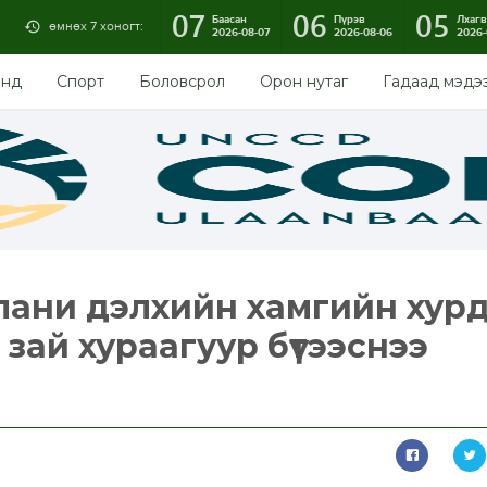
07
06
05
Баасан
Пүрэв
Лхагв
өмнөх 7 хоногт:
2026-08-07
2026-08-06
2026-
энд
Спорт
Боловсрол
Орон нутаг
Гадаад мэдэ
пани дэлхийн хамгийн хур
зай хураагуур бүтээснээ