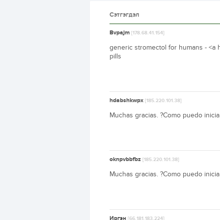
Сэтгэгдэл
Bvpajm
[178.68.41.154]
generic stromectol for humans - <a 
pills
hdabshkwpx
[185.220.101.38]
Muchas gracias. ?Como puedo inicia
oknpvbbfbz
[185.220.101.38]
Muchas gracias. ?Como puedo inicia
Иргэн
[66.181.183.224]