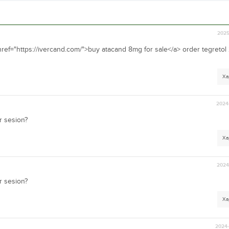
2025
href="https://ivercand.com/">buy atacand 8mg for sale</a> order tegreto
Ха
2024-
r sesion?
Ха
2024-
r sesion?
Ха
2024-