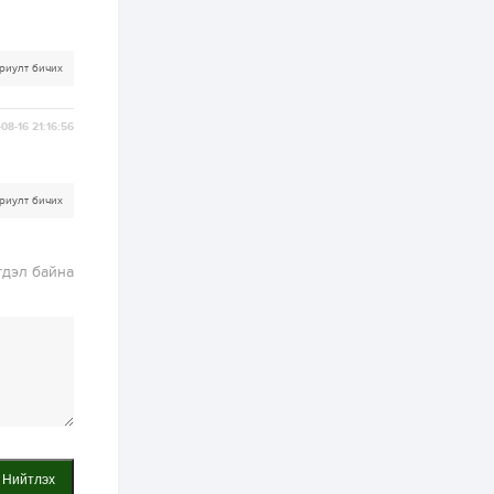
худалдан авах
журмыг баталлаа
2 өдөр
0
0
риулт бичих
Нэгдүгээр
хорооллын арын
замыг наймдугаар
08-16 21:16:56
сарын 6-ны 23:00
цагаас түр хааж,
борооны ус...
2 өдөр
0
0
риулт бичих
Б.Баярбаатар:
Төсвийн шинэчлэл
хийхгүй, урсгал
зардлаа
үргэлжлүүлэн тэлээд
гдэл байна
байвал...
2 өдөр
2
0
Татварын өртэй
шатахуун импортлогч
ААН-үүдийн дансыг
битүүмжлэхгүй
2 өдөр
1
0
Нөөцийн махны
худалдаа,
борлуулалтыг
Нийтлэх
нээлттэй ил тод