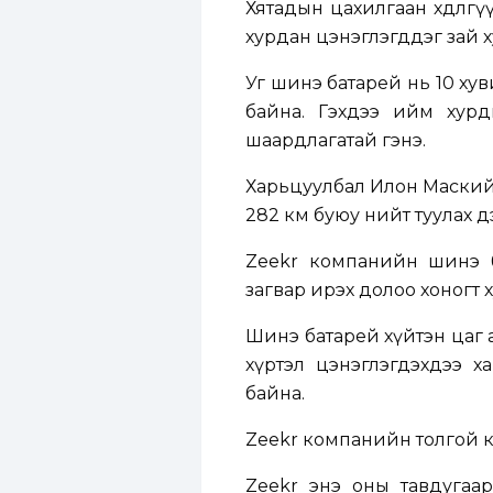
Хятадын цахилгаан хөдөлгүү
хурдан цэнэглэгддэг зай х
Уг шинэ батарей нь 10 хув
байна. Гэхдээ ийм хурд
шаардлагатай гэнэ.
Харьцуулбал Илон Маский
282 км буюу нийт туулах 
Zeekr компанийн шинэ 
загвар ирэх долоо хоногт 
Шинэ батарей хүйтэн цаг 
хүртэл цэнэглэгдэхдээ х
байна.
Zeekr компанийн толгой к
Zeekr энэ оны тавдугаар