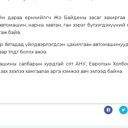
йн дараа ерөнхийлөгч Жо Байдены засаг захиргаа 
втомашин, нарны хавтан, ган зэрэг бүтээгдэхүүний
гаж байв.
р Хятадад үйлдвэрлэгдсэн цахилгаан автомашинууд
р төлдөг болох ажээ.
ашины салбарын хурдтай өсөлт АНУ, Европын Холбо
зах зээлээ хамгаалах арга хэмжээ авч эхлээд байна.