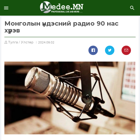
Монголын үндэсний радио 90 нас
хүрэв
Д.Тулга / Улстөр
2024.09.02