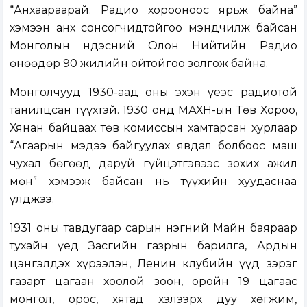
“Анхаараарай. Радио хорооноос ярьж байна”
хэмээн анх сонсогчидтойгоо мэндчилж байсан
Монголын Үндэсний Олон Нийтийн Радио
өнөөдөр 90 жилийн ойтойгоо золгож байна.
Монголчууд 1930-аад оны эхэн үеэс радиотой
танилцсан түүхтэй. 1930 онд МАХН-ын Төв Хороо,
Хянан байцаах төв комиссын хамтарсан хурлаар
“Агаарын мэдээ байгуулах явдал болбоос маш
чухал бөгөөд даруй гүйцэтгэвээс зохих ажил
мөн” хэмээж байсан нь түүхийн хуудаснаа
үлджээ.
1931 оны тавдугаар сарын нэгний Майн баяраар
тухайн үед Засгийн газрын барилга, Ардын
цэнгэлдэх хүрээлэн, Ленин клубийн үүд зэрэг
газарт цагаан хоолой зоон, оройн 19 цагаас
монгол, орос, хятад хэлээрх дуу хөгжим,