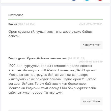
Сэтгэгдэл
Зочин
2024-09-02 19:01:24
[202.9.46.184]
Орон сууцны айлуудын хаалганы дээр радио байдаг
байсан.
Хариулт бичих
Баяр хүргэе. Хүүхэд байснаа саначихлаа.
[66.181.191.37]
2024-09-02 17:54:29
1970 онд сургуульд орохын өмнөөс л радио сонсож
эхэлсэн. Яагаад ч юм 11.45-аас Гимнастик, 14.00 цагаас
Москваагаас нэвтрүүлж байгаа монгол хэл дээрх
нэвтрүүлгийг их сонсдог байлаа. Радио орой 11 цагаас
зогсдог байсан. Тэгэж байгаад л хүн болсондоо.
Монголын Радионы хамт олонд Ойн байр хүргэж сайн
сайхныг хүсэн ерөөе! Та нар шүү!
Хариулт бичих