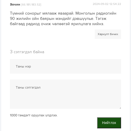
Зочин
2024-09-02 12:54:22
[66.181.183.52]
Түмний сонорыг мялааж яваарай. Монголын радиогийн
90 жилийн ойн баярын мэндийг дэвшүүлье. Тэгэж
байгаад радиод очиж чөлөөтэй ярилцлага хийнэ.
Хариулт бичих
3
сэтгэгдэл байна
1000
тэмдэгт оруулах үлдлээ.
Нийтлэх