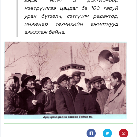
зэрэг нийт 3 долгионоор
нэвтрүүлгээ цацдаг ба 100 гаруй
уран бүтээлч, сэтгүүлч редактор,
инженер техникийн ажилтнууд
ажиллаж байна.