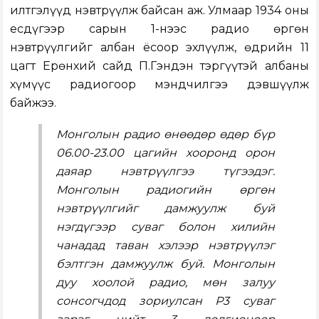
илтгэлүүд нэвтрүүлж байсан аж. Улмаар 1934 оны
есдүгээр сарын 1-нээс радио өргөн
нэвтрүүлгийг албан ёсоор эхлүүлж, өдрийн 11
цагт Ерөнхий сайд П.Гэндэн тэргүүтэй албаны
хүмүүс радиогоор мэндчилгээ дэвшүүлж
байжээ.
Монголын радио өнөөдөр өдөр бүр
06.00-23.00 цагийн хооронд орон
даяар нэвтрүүлгээ түгээдэг.
Монголын радиогийн өргөн
нэвтрүүлгийг дамжуулж буй
нэгдүгээр суваг болон хилийн
чанадад таван хэлээр нэвтрүүлэг
бэлтгэн дамжуулж буй. Монголын
дуу хоолой радио, мөн залуу
сонсогчдод зориулсан Р3 суваг