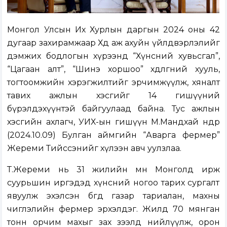
Монгол Улсын Их Хурлын даргын 2024 оны 42
дугаар захирамжаар Хөдөө аж ахуйн үйлдвэрлэлийг
дэмжих бодлогын хүрээнд “Хүнсний хувьсгал”,
“Цагаан алт”, “Шинэ хоршоо” хөдөлгөөний хууль,
тогтоомжийн хэрэгжилтийг эрчимжүүлж, хяналт
тавих ажлын хэсгийг 14 гишүүний
бүрэлдэхүүнтэй байгуулаад байна. Тус ажлын
хэсгийн ахлагч, УИХ-ын гишүүн М.Мандхай өнөөдөр
(2024.10.09) Булган аймгийн “Аварга фермер”
Жереми Тийссэнийг хүлээн авч уулзлаа.
Т.Жереми нь 31 жилийн өмнө Монголд ирж
суурьшин иргэдэд хүнсний ногоо тарих сургалт
явуулж эхэлсэн бөгөөд газар тариалан, махны
чиглэлийн фермер эрхэлдэг. Жилд 70 мянган
тонн орчим махыг зах зээлд нийлүүлж, орон