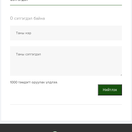
0
сэтгэгдэл байна
1000
тэмдэгт оруулах үлдлээ.
Нийтлэх