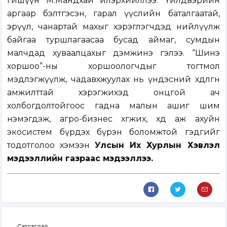
гишүүн М.Мандхай илэрхийллээ. Үйлдвэрийн
аргаар бэлтгэсэн, гарал үүслийн баталгаатай,
эрүүл, чанартай махыг хэрэглэгчдэд нийлүүлж
байгаа туршлагаасаа бусад аймаг, сумдын
малчдад хуваалцахыг дэмжинэ гэлээ. “Шинэ
хоршоо”-ны хоршоологчдыг тогтмол
мэдлэгжүүлж, чадавхжуулах нь үндэсний хөдөлгөөн
амжилттай хэрэгжихэд онцгой ач
холбогдолтойгоос гадна малын ашиг шим
нэмэгдэж, агро-бизнес хөгжих, хөдөө аж ахуйн
экосистем бүрдэх бүрэн боломжтой гэдгийг
тодотголоо хэмээн
Улсын Их Хурлын Хэвлэл
мэдээллийн газраас мэдээллээ
.
Сэтгэгдэл