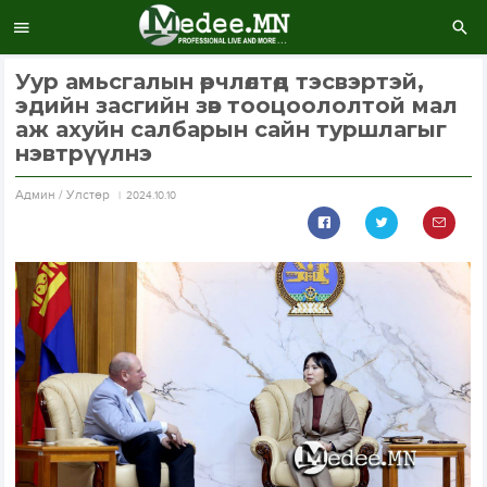
Уур амьсгалын өөрчлөлтөд тэсвэртэй,
эдийн засгийн зөв тооцоололтой мал
аж ахуйн салбарын сайн туршлагыг
нэвтрүүлнэ
Aдмин / Улстөр
2024.10.10