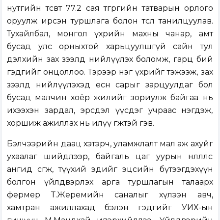
нутгийн төсөвт 77.2 сая төгрөгийн татварын орлого
оруулж ирсэн туршлага болон төслөө танилцуулав.
Тухайлбал, монгол үхрийн махны чанар, амт
бусад улс орныхтой харьцуулшгүй сайн тул
дэлхийн зах зээлд нийлүүлэх боломж, гарц бий
гэдгийг онцоллоо. Тэрээр нэг үхрийг тэжээж, зах
зээлд нийлүүлэхэд есөн сарыг зарцуулдаг бол
бусад малчин хоёр жилийг зориулж байгаа нь
ихээхэн зардал, эрсдэл үүсдэг учраас нэгдэж,
хоршиж ажиллах нь илүү өгөөжтэй гэв.
Бэлчээрийн даац хэтэрч, уламжлалт мал аж ахуйг
ухаалаг шийдлээр, байгаль цаг уурын нөлөөллөөс
ангид өсгөж, түүхий эдийг эцсийн бүтээгдэхүүн
болгон үйлдвэрлэх арга туршлагын талаарх
фермер Т.Жеремийн саналыг хүлээн авч,
хамтран ажиллахад бэлэн гэдгийг УИХ-ын