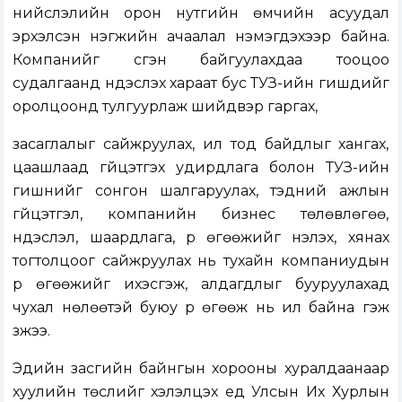
нийслэлийн орон нутгийн өмчийн асуудал
эрхэлсэн нэгжийн ачаалал нэмэгдэхээр байна.
Компанийг үүсгэн байгуулахдаа тооцоо
судалгаанд үндэслэх хараат бус ТУЗ-ийн гишүүдийг
оролцоонд тулгуурлаж шийдвэр гаргах,
засаглалыг сайжруулах, ил тод байдлыг хангах,
цаашлаад гүйцэтгэх удирдлага болон ТУЗ-ийн
гишүүнийг сонгон шалгаруулах, тэдний ажлын
гүйцэтгэл, компанийн бизнес төлөвлөгөө,
үндэслэл, шаардлага, үр өгөөжийг үнэлэх, хянах
тогтолцоог сайжруулах нь тухайн компаниудын
үр өгөөжийг ихэсгэж, алдагдлыг бууруулахад
чухал нөлөөтэй буюу үр өгөөж нь илүү байна гэж
үзжээ.
Эдийн засгийн байнгын хорооны хуралдаанаар
хуулийн төслийг хэлэлцэх үед Улсын Их Хурлын