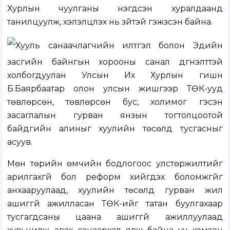
Хурлын чуулганы нэгдсэн хуралдаанд
танилцуулж, хэлэлцүүлэх нь зүйтэй гэжүзсэн байна.
Хууль санаачлагчийн илтгэл болон Эдийн
засгийн байнгын хорооны санал дүгнэлттэй
холбогдуулан Улсын Их Хурлын гишүүн
Б.Баярбаатар олон улсын жишгээр ТӨК-ууд
төвлөрсөн, төвлөрсөн бус, холимог гэсэн
засаглалын гурван янзын тогтолцоотой
байдгийн алиныг хуулийн төсөлд тусгасныг
асуув.
Мөн төрийн өмчийн бодлогоос улстөржилтийг
арилгахгүй бол реформ хийгдэх боломжгүйг
анхааруулаад, хуулийн төсөлд гурван жил
ашиггүй ажилласан ТӨК-ийг татан буулгахаар
тусгагдсаны цаана ашиггүй ажиллуулаад