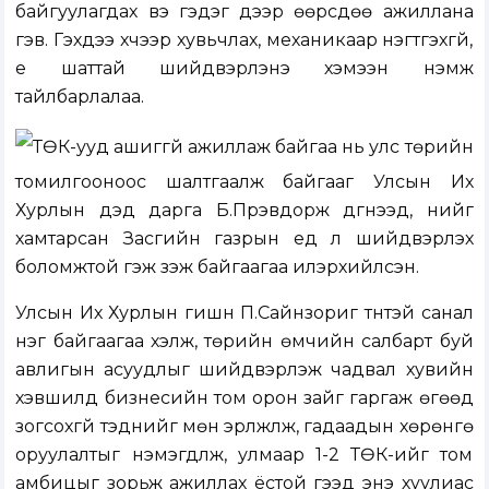
байгуулагдах вэ гэдэг дээр өөрсдөө ажиллана
гэв. Гэхдээ хүчээр хувьчлах, механикаар нэгтгэхгүй,
үе шаттай шийдвэрлэнэ хэмээн нэмж
тайлбарлалаа.
ТӨК-ууд ашиггүй ажиллаж байгаа нь улс төрийн
томилгооноос шалтгаалж байгааг Улсын Их
Хурлын дэд дарга Б.Пүрэвдорж дүгнээд, үүнийг
хамтарсан Засгийн газрын үед л шийдвэрлэх
боломжтой гэж үзэж байгаагаа илэрхийлсэн.
Улсын Их Хурлын гишүүн П.Сайнзориг түүнтэй санал
нэг байгаагаа хэлж, төрийн өмчийн салбарт буй
авлигын асуудлыг шийдвэрлэж чадвал хувийн
хэвшилд бизнесийн том орон зайг гаргаж өгөөд
зогсохгүй тэднийг мөн эрүүлжүүлж, гадаадын хөрөнгө
оруулалтыг нэмэгдүүлж, улмаар 1-2 ТӨК-ийг том
амбицыг зорьж ажиллах ёстой гээд энэ хуулиас