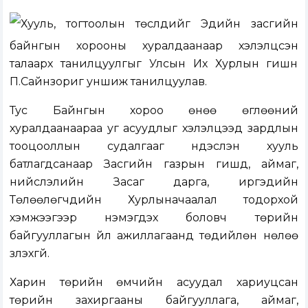
Хууль, тогтоолын төслүүдийг Эдийн засгийн
байнгын хорооны хуралдаанаар хэлэлцсэн
талаарх танилцуулгыг Улсын Их Хурлын гишүүн
П.Сайнзориг уншиж танилцуулав.
Тус Байнгын хороо өнөө өглөөний
хуралдаанаараа уг асуудлыг хэлэлцээд зардлын
тооцооллын судалгааг үндэслэн хууль
батлагдсанаар Засгийн газрын гишүүд, аймаг,
нийслэлийн Засаг дарга, иргэдийн
Төлөөлөгчдийн Хурлыначаалал тодорхой
хэмжээгээр нэмэгдэх боловч төрийн
байгууллагын үйл ажиллагаанд төдийлөн нөлөө
үзүүлэхгүй.
Харин төрийн өмчийн асуудал хариуцсан
төрийн захиргааны байгууллага, аймаг,