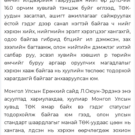
өмчит үйлдвэрийн газруудын нийт өр ДНБ-ий
16.0 орчим хувьтай тэнцэж буйг өгүүлээд, ТӨК-
уудын засаглал, ашигт ажиллагааг сайжруулах
ёстой гэдэг дээр санал нэгтэй байгаа ч үүнийг
хэрхэн хийх, нийгмийн эрэлт хэрэгцээг хангахгүй,
одоо байгаа гибрид бүтцийг илүү дэмжсэн, зах
зээлийн багтаамж, олон нийтийн дэмжлэг ихтэй
салбар руу, эсвэл хувийн хэвшил рүү төрийн
өмчийг буруу аргаар оруулчих магадлалыг
хэрхэн хааж байгаа нь хуулийн төслөөс тодорхой
харагдахгүй байгааг анхааруулсан юм.
Монгол Улсын Ерөнхий сайд Л.Оюун-Эрдэнэ энэ
асуултад хариулахдаа, хуулиар Монгол Улсын
хувьд ТӨК ямар байх вэ гэдэг статусыг
тодорхойлж байгаа юм гээд, олон улсын
стандарт шаардлагыг манай ТӨК-уудаас цөөн нь
хангана, үлдсэн нь хэрхэн өөрчлөгдөж зохион