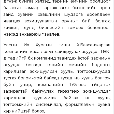
дүгнэж буйгаа хэлээд, төрийн өмчийн оролцоог
багасгах замаар гаргаж өгөх бизнесийн орон
зайд хувийн хэвшлийн шударга өрсөлдөөн
явагдах зохицуулалтын орчныг бий болгох,
жижиг, дунд бизнесийн томрох бололцоог
нээхэд анхаарахыг зөвлөв.
Улсын Их Хурлын гишүүн Х.Баасанжаргал
компанийн касаглалыг сайжруулах асуудал ТӨК-
д төдийгүй бүх компанид тавигдах ёстой зарчмын
асуудал бөгөөд төрийн өмчийн бодлого,
харилцааг зохицуулсан хууль, тогтоомжуудад
тусгах боломжтой байхад тусад нь хууль болгож
буйн учир, компанийн ТУЗ-өөс гүйцэтгэх
захиралтай байгуулах гэрээгээр зохицуулдаг
харилцааг хуульчилж байгаа нь хууль,
тогтоомжийн системчлэл, форматлалын хувьд
хэр нийцтэй болох,