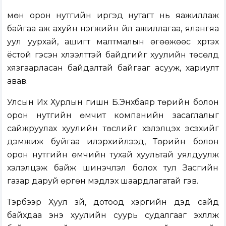
мөн орон нутгийн иргэд нутагт нь яажиллаж
байгаа аж ахуйн нэгжийн үйл ажиллагаа, ялангүяа
уул уурхай, ашигт малтмалын өгөөжөөс хүртэх
ёстой гэсэн хүлээлттэй байдгийг хуулийн төсөлд
хязгаарласан байдалтай байгааг асууж, хариулт
авав.
Улсын Их Хурлын гишүүн Б.Энхбаяр төрийн болон
орон нутгийн өмчит компанийн засаглалыг
сайжруулах хуулийн төслийг хэлэлцэх эсэхийг
дэмжиж буйгаа илэрхийлээд, Төрийн болон
орон нутгийн өмчийн тухай хуультай уялдуулж
хэлэлцэж байж шинэчлэл болох тул Засгийн
газар даруй өргөн мэдүүлэх шаардлагатай гэв.
Тэрбээр Хуул зүй, дотоод хэргийн дэд сайд
байхдаа энэ хуулийн суурь судалгааг эхлүүлж