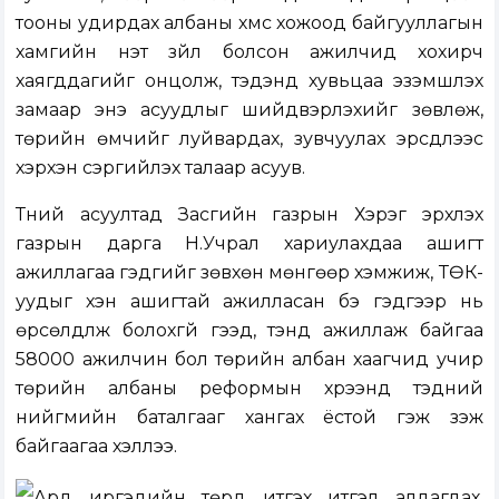
тооны удирдах албаны хүмүүс хожоод байгууллагын
хамгийн үнэт зүйл болсон ажилчид хохирч
хаягддагийг онцолж, тэдэнд хувьцаа эзэмшүүлэх
замаар энэ асуудлыг шийдвэрлэхийг зөвлөж,
төрийн өмчийг луйвардах, зувчуулах эрсдлээс
хэрхэн сэргийлэх талаар асуув.
Түүний асуултад Засгийн газрын Хэрэг эрхлэх
газрын дарга Н.Учрал хариулахдаа ашигт
ажиллагаа гэдгийг зөвхөн мөнгөөр хэмжиж, ТӨК-
уудыг хэн ашигтай ажилласан бэ гэдгээр нь
өрсөлдүүлж болохгүй гээд, тэнд ажиллаж байгаа
58000 ажилчин бол төрийн албан хаагчид учир
төрийн албаны реформын хүрээнд тэдний
нийгмийн баталгааг хангах ёстой гэж үзэж
байгаагаа хэллээ.
Ард иргэдийн төрд итгэх итгэл алдагдах,