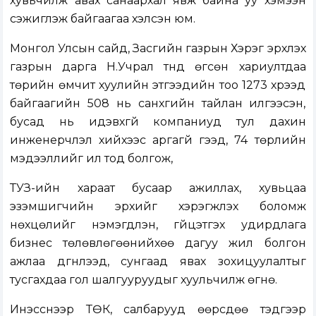
хувьчилж авах санаархал явж байна уу хэмээн
сэжиглэж байгаагаа хэлсэн юм.
Монгол Улсын сайд, Засгийн газрын Хэрэг эрхлэх
газрын дарга Н.Учрал түүнд өгсөн хариултдаа
төрийн өмчит хуулийн этгээдийн тоо 1273 хүрээд
байгаагийн 508 нь санхүүгийн тайлан илгээсэн,
бусад нь идэвхгүй компаниуд тул дахин
инженерчлэл хийхээс аргагүй гээд, 74 төрлийн
мэдээллийг ил тод болгож,
ТУЗ-ийн хараат бусаар ажиллах, хувьцаа
эзэмшигчийн эрхийг хэрэгжүүлэх боломж
нөхцөлийг нэмэгдүүлэн, гүйцэтгэх удирдлага
бизнес төлөвлөгөөнийхөө дагуу жил болгон
ажлаа дүгнүүлээд, сунгаад явах зохицуулалтыг
тусгахдаа гол шалгууруудыг хуульчилж өгнө.
Инэсснээр ТӨК, салбарууд өөрсдөө тэдгээр