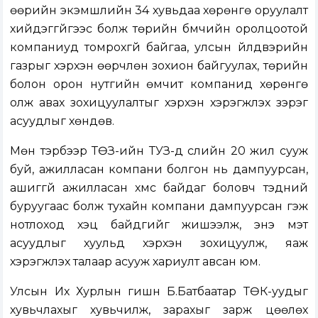
өөрийн экэмшлийн 34 хувьдаа хөрөнгө оруулалт
хийдэггүйгээс болж төрийн бмчийн оролцоотой
компаниуд томрохгүй байгаа, улсын үйлдвэрийн
газрыг хэрхэн өөрчлөн зохион байгуулах, төрийн
болон орон нутгийн өмчит компанид хөрөнгө
олж авах зохицуулалтыг хэрхэн хэрэгжүүлэх зэрэг
асуудлыг хөндөв.
Мөн тэрбээр ТӨЗ-ийн ТУЗ-д сүүлийн 20 жил сууж
буй, ажилласан компани болгон нь дампуурсан,
ашиггүй ажилласан хүмүүс байдаг боловч тэдний
буруугаас болж тухайн компани дампуурсан гэж
нотлоход хэцүү байдгийг жишээлж, энэ мэт
асуудлыг хуульд хэрхэн зохицуулж, яаж
хэрэгжүүлэх талаар асууж хариулт авсан юм.
Улсын Их Хурлын гишүүн Б.Батбаатар ТӨК-уудыг
хувьчлахыг хувьчилж, зарахыг зарж цөөлөх