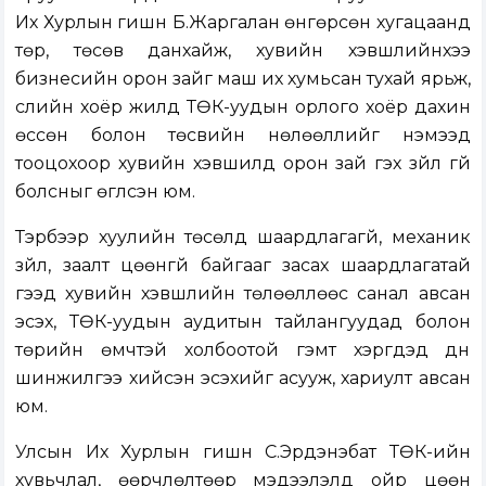
Их Хурлын гишүүн Б.Жаргалан өнгөрсөн хугацаанд
төр, төсөв данхайж, хувийн хэвшлийнхээ
бизнесийн орон зайг маш их хумьсан тухай ярьж,
сүүлийн хоёр жилд ТӨК-уудын орлого хоёр дахин
өссөн болон төсвийн нөлөөллийг нэмээд
тооцохоор хувийн хэвшилд орон зай гэх зүйл үгүй
болсныг өгүүлсэн юм.
Тэрбээр хуулийн төсөлд шаардлагагүй, механик
зүйл, заалт цөөнгүй байгааг засах шаардлагатай
гээд хувийн хэвшлийн төлөөллөөс санал авсан
эсэх, ТӨК-уудын аудитын тайлангуудад болон
төрийн өмчтэй холбоотой гэмт хэргүүдэд дүн
шинжилгээ хийсэн эсэхийг асууж, хариулт авсан
юм.
Улсын Их Хурлын гишүүн С.Эрдэнэбат ТӨК-ийн
хувьчлал, өөрчлөлтөөр мэдээлэлд ойр цөөн