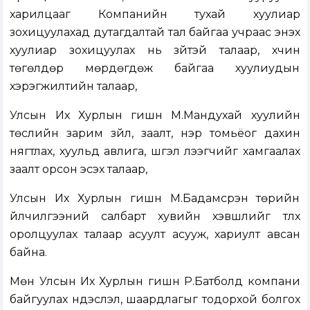
харилцааг Компанийн тухай хуулиар
зохицуулахад дутагдалтай тал байгаа учраас энэхүү
хуулиар зохицуулах нь зүйтэй талаар, хүчин
төгөлдөр мөрдөгдөж байгаа хуулиудын
хэрэгжилтийн талаар,
Улсын Их Хурлын гишүүн М.Мандухай хуулийн
төслийн зарим зүйл, заалт, нэр томьёог дахин
нягтлах, хуульд авлига, шүгэл үлээгчийг хамгаалах
заалт орсон эсэх талаар,
Улсын Их Хурлын гишүүн М.Бадамсүрэн төрийн
үйлчилгээний салбарт хувийн хэвшлийг түлхүү
оролцуулах талаар асуулт асууж, хариулт авсан
байна.
Мөн Улсын Их Хурлын гишүүн Р.Батболд компани
байгуулах үндэслэл, шаардлагыг тодорхой болгох