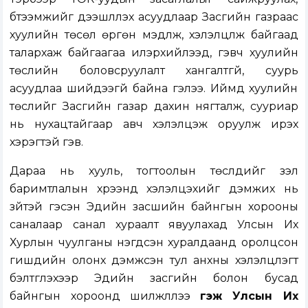
бүтээмжийг дээшлүүлэх асуудлаар Засгийн газраас
хуулийн төсөл өргөн мэдүүлж, хэлэлцүүлж байгаад
талархаж байгаагаа илэрхийлээд, гэвч хуулийн
төслийн боловсруулалт хангалтгүй, суурь
асуудлаа шийдээгүй байна гэлээ. Иймд хуулийн
төслийг Засгийн газар дахин нягталж, сууриар
нь нухацтайгаар авч хэлэлцэж оруулж ирэх
хэрэгтэй гэв.
Дараа нь хууль, тогтоолын төслүүдийг үзэл
баримтлалын хүрээнд хэлэлцэхийг дэмжих нь
зүйтэй гэсэн Эдийн засшийн байнгын хорооны
саналаар санал хураалт явуулахад Улсын Их
Хурлын чуулганы нэгдсэн хуралдаанд оролцсон
гишүүдийн олонх дэмжсэн тул анхны хэлэлцүүлэгт
бэлтгүүлэхээр Эдийн засгийн болон бусад
байнгын хороонд шилжүүллээ
гэж Улсын Их