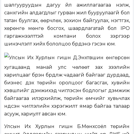
шалгууруудын дагуу үйл ажиллагаагаа үнэлж,
санхүүгийн алдагдлыг гурван жил бууруулаагүй бол
татан буулгах, өөрчлөх, зохион байгуулах, нэгтгэх,
хөрөнгө мөнгө босгох, шаардлагатай бол IPO
гаргажнээлттэй компани болох зэргээр
шинэчлэлт хийх бололцоо бүрдэнэ гэсэн юм.
Улсын Их Хурлын гишүүн Д.Энхтүвшин өнгөрсөн
хугацаанд манай улс чөлөөт зах зээлийн
харилцааг бүрэн бүрдүүлж чадаагүй байгааг дурдаад,
бизнес дэх төрийн оролцоог багасгах, хувийн
хэвшлийг дэмжихэд чиглэсэн бодлогыг дэмжиж
байгаагаа илэрхийлж, төрийн өмчийг хувьчлах
үндсэн чиглэлийн хэрэгжилт ямар байгаа талаар
асууж, хариулт авсан юм.
Улсын Их Хурлын гишүүн Б.Мөнхсоёл төрийн