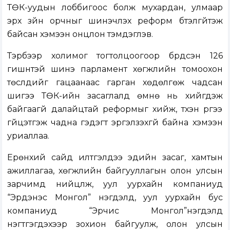
ТӨК-уудын лоббигоос болж мухардан, улмаар
эрх зүйн орчныг шинэчлэх реформ бүтэлгүйтэж
байсан хэмээн онцлон тэмдэглэв.
Тэрбээр холимог тогтолцоогоор бүрдсэн 126
гишүүнтэй шинэ парламент хөгжлийн томоохон
төслүүдийг гацаанаас гарган хөдөлгөж чадсан
шигээ ТӨК-ийн засаглалд өмнө нь хийгдэж
байгаагүй далайцтай реформыг хийж, түүхэн үүргээ
гүйцэтгэж чадна гэдэгт эргэлзэхгүй байна хэмээн
уриаллаа.
Ерөнхий сайд илтгэлдээ эдийн засаг, хамтын
ажиллагаа, хөгжлийн байгууллагын олон улсын
зарчимд нийцүүлж, уул уурхайн компаниуд
“Эрдэнэс Монгол” нэгдэлд, уул уурхайн бус
компаниуд “Эрчис Монгол”нэгдэлд
нэгтгэгдэхээр зохион байгуулж, олон улсын