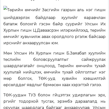
Төрийн өмчийг Засгийн газрын аль нэг гишүүн
шийдвэрлэх байдлаар хуулийг яаравчлан
баталж болохгүй гэсэн байр суурийг Улсын Их
Хурлын гишүүн Ц.Даваасүрэн илэрхийлээд, төрийн
өмчийг хувьчилж авах оролдлого үргэлж байсаар
ирснийг анхааруулсан юм.
Мөн Улсын Их Хурлын гишүүн Б.Заяабал хуулийн
төслийн боловсруулалтыг сайжруулах
шаардлагатайг онцлоод, Төрийн өмчийн тухай
хуультай нийцүүлэх, өмчийн тухай ойлголтыг нэг
мөр болгох, ТӨК-ууд хувийн хэвшилтэй
өрсөлддөг явдлыг бүрмөсөн хаах хэрэгтэй гэлээ.
ТӨК-уудын ТУЗ болон гүйцэтгэх удирлагын эрх,
үүргийг тодорхой тусгах, эрэмбэ дараалалд нь
оруулах шаардлага байгааг анхааруулав. Улсын