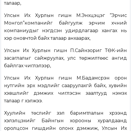
талаар,
Улсын Их Хурлын гишүүн М.Энхцэцэг “Эрчис
Монгол”компанийг байгуулж эрчим хүчний
компаниудыг нэгдсэн удирдлагаар хангах нь
хэр оновчтой байх талаар анхаарах,
Улсын Их Хурлын гишүүн П.Сайнзориг ТӨК-ийн
засаглалыг сайжруулах, улс төржилтөөс ангид
байлгах чиглэлээр,
Улсын Их Хурлын гишүүн М.Бадамсүрэн орон
нутгийн эрх мэдлийг сааруулахгүй байх, хувийн
хэвшлийг дэмжих чиглэсэн заалтууд нэмэх
талаар үг хэлжээ.
Хуулийн төслийг үзэл баримтлалын хүрээнд
хэлэлцэхийг Байнгын хорооны хуралдаанд
оролцсон гишүүдийн олонх дэмжиж, Улсын Их