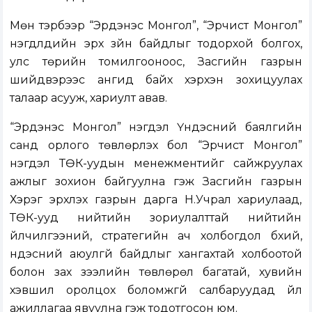
Мөн тэрбээр “Эрдэнэс Монгол”, “Эрчист Монгол”
нэгдлүүдийн эрх зүйн байдлыг тодорхой болгох,
улс төрийн томилгооноос, Засгийн газрын
шийдвэрээс ангид байх хэрхэн зохицуулах
талаар асууж, хариулт авав.
“Эрдэнэс Монгол” нэгдэл Үндэсний баялгийн
санд орлого төвлөрүүлэх бол “Эрчист Монгол”
нэгдэл ТӨК-уудын менежментийг сайжруулах
ажлыг зохион байгуулна гэж Засгийн газрын
Хэрэг эрхлэх газрын дарга Н.Учрал хариулаад,
ТӨК-ууд нийтийн зориулалттай нийтийн
үйлчилгээний, стратегийн ач холбогдол бүхий,
үндэсний аюулгүй байдлыг хангахтай холбоотой
болон зах зээлийн төвлөрөл багатай, хувийн
хэвшил оролцох боломжгүй салбаруудад үйл
ажиллагаа явуулна гэж тодотгосон юм.