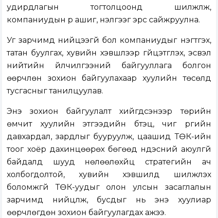
удирдлагын тогтолцоонд шилжүүлж,
компаниудын үр ашиг, үнэлгээг эрс сайжруулна.
Уг зарчимд нийцээгүй бол компаниудыг нэгтгэх,
татан буулгах, хувийн хэвшлээр гүйцэтгүүлэх, эсвэл
нийтийн үйлчилгээний байгууллага болгон
өөрчлөн зохион байгуулахаар хуулийн төсөлд
тусгасныг танилцуулав.
Энэ зохион байгуулалт хийгдсэнээр төрийн
өмчит хуулийн этгээдийн бүтэц, чиг үүргийн
давхардал, зардлыг бууруулж, цаашид ТӨК-ийн
тоог хоёр дахинцөөрөх бөгөөд үндэсний аюулгүй
байдалд шууд нөлөөлөхүйц стратегийн ач
холбогдолтой, хувийн хэвшилд шилжүүлэх
боломжгүй ТӨК-уудыг олон улсын засаглалын
зарчимд нийцүүлж, бусдыг нь энэ хуулиар
өөрчлөгдөн зохион байгуулагдах ажээ.