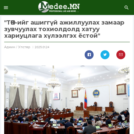
"ТӨК-ийг ашиггүй ажиллуулах замаар
зувчуулах тохиолдолд хатуу
хариуцлага хүлээлгэх ёстой"
Aдмин / Улстөр
2025.01.24