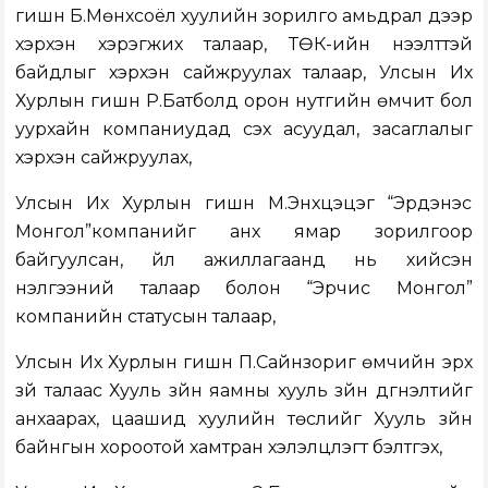
гишүүн Б.Мөнхсоёл хуулийн зорилго амьдрал дээр
хэрхэн хэрэгжих талаар, ТӨК-ийн нээлттэй
байдлыг хэрхэн сайжруулах талаар, Улсын Их
Хурлын гишүүн Р.Батболд орон нутгийн өмчит бол
уурхайн компаниудад үүсэх асуудал, засаглалыг
хэрхэн сайжруулах,
Улсын Их Хурлын гишүүн М.Энхцэцэг “Эрдэнэс
Монгол”компанийг анх ямар зорилгоор
байгуулсан, үйл ажиллагаанд нь хийсэн
үнэлгээний талаар болон “Эрчис Монгол”
компанийн статусын талаар,
Улсын Их Хурлын гишүүн П.Сайнзориг өмчийн эрх
зүй талаас Хууль зүйн яамны хууль зүйн дүгнэлтийг
анхаарах, цаашид хуулийн төслийг Хууль зүйн
байнгын хороотой хамтран хэлэлцүүлэгт бэлтгэх,