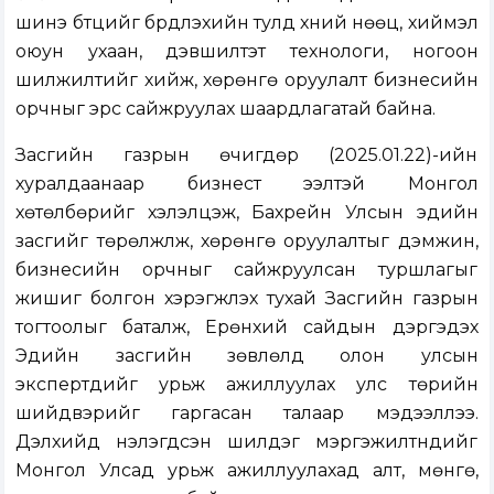
шинэ бүтцийг бүрдүүлэхийн тулд хүний нөөц, хиймэл
оюун ухаан, дэвшилтэт технологи, ногоон
шилжилтийг хийж, хөрөнгө оруулалт бизнесийн
орчныг эрс сайжруулах шаардлагатай байна.
Засгийн газрын өчигдөр (2025.01.22)-ийн
хуралдаанаар бизнест ээлтэй Монгол
хөтөлбөрийг хэлэлцэж, Бахрейн Улсын эдийн
засгийг төрөлжүүлж, хөрөнгө оруулалтыг дэмжин,
бизнесийн орчныг сайжруулсан туршлагыг
жишиг болгон хэрэгжүүлэх тухай Засгийн газрын
тогтоолыг баталж, Ерөнхий сайдын дэргэдэх
Эдийн засгийн зөвлөлд олон улсын
экспертүүдийг урьж ажиллуулах улс төрийн
шийдвэрийг гаргасан талаар мэдээллээ.
Дэлхийд үнэлэгдсэн шилдэг мэргэжилтнүүдийг
Монгол Улсад урьж ажиллуулахад алт, мөнгө,