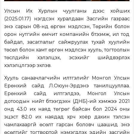
Улсын Их Хурлын чуулганы үдээс хойших
(2025.01.17) нэгдсэн хуралдаан Засгийн газраас
энэ сарын 08-нд өргөн мэдүүлсэн, Төрийн болон
орон нутгийн өмчит компанийн бүтээмж, ил тод
байдал, засаглалыг сайжруулах тухай хуулийн
төсөл болон хамт өргөн мэдүүлсэн хууль, тогтоолын
төслүүдийн хэлэлцэх, эсэхийг шийдвэрлэх
хэлэлцүүлгээр эхлэв.
Хууль санаачлагчийн илтгэлийг Монгол Улсын
Ерөнхий сайд Л.Оюун-Эрдэнэ танилцууллаа.
Ерөнхий сайд илтгэлдээ, Монгол Улсын
дотоодын нийт бүтээгдэхүүн (ДНБ)-ий хэмжээ 2021
онд 43.0 их наяд төгрөг байсан бол 2024 оны
эцэст 82.0 их наядад хүрч хоёр дахин тэлсэн
чамлахааргүй өсөлт гарсан боловч цаашид энэ
өсөлтийг тогтвортой нэмэгдүүлэх эдийн засгийн