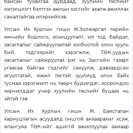
байсан тухайгаа дурдаад, хуулийн төслийг
хэлэлцүүлэгт бэлтгэх ажлын хэсгийг ахалж ажиллах
саналтайгаа илэрхийлэв.
Улсын Их Хурлын гишүүн Ж.Золжаргал төрийн
өмчийн бодлого, зохицуулалт, ил тод байдал,
засаглалыг сайжруулахтай холбоотой олон хууль
бий, тэдгээрийг хэрэгжүүлж, ТӨК-уудын
засаглалыг сайжруулах үүрэг нь Засгийн газарт
угаасаа байгаа гэдгийг сануулж, давхардсан
агуулгатай, ижил төстэй хуулиуд олон байх
тусмаа хэрэгжилт нь төөрч будилдаг, хоорондоо
зөрчилддөг учир хуулийн төслийг буцаах нь
зүйтэй гэв.
Улсын Их Хурлын гишүүн Ж. Баясгалан
хариуцлагын асуудалд онцгой анхаарахыг хүсэж,
ялангуяа ТӨК-ийг ашиггүй ажиллуулах замаар