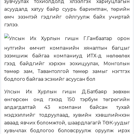
зувчуулах тохиолдолд хүлээлгэх хариуцлагын
асуудалд хатуу байр суурь баримтлан, төрийн
өмч эзэнтэй гэдгийг ойлгуулж байх учиртай
гэлээ.
Улсын Их Хурлын гишүүн Г.Ганбаатар орон
нутгийн өмчит компанийн хяналтын багцыг
эзэмшиж байгаа компаниуд ИТХ-д нөлөөлөх
гээд байдгийг хэрхэн зохицуулах, Монголын
төмөр зам, Тавантолгой төмөр замыг нэгтгэх
бодлого байгаа эсэхийг асуусан бол
Улсын Их Хурлын гишүүн Д.Батбаяр зөвхөн
өнгөрсөн онд гэхэд 150 тэрбум төгрөгийн
алдагдалтай 43 компани байсан тухай
мэдээллийг тодруулаад, хувийн хэвшлийнхэн
аваад явчих боломжтой, шаардлагагүй ТӨК-уудыг
хувьчлах бодлогоо боловсруулж оруулж ирэх