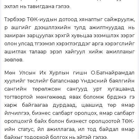
эхлэл нь тавигдана гэлээ.
Тэрбээр ТӨК-иудын дотоод хяналтыг сайжруулж,
үр ашгийг дээшлүүлэхийн тулд ажилтнуудад нь
захиран зарцуулах эрхгүй хувьцаа эзэмшүүлэх зэрэг
олон улсад түгээмэл хэрэглэгддэг арга хэрэгслийг
ашиглах талаар эрэл хайгуул хийж ажиллахыг
зөвлөв.
Мөн Улсын Их Хурлын гишүүн О.Батнайрамдал
хуулийг төслийг баталснаар Үндэсний баялгийн
сангийн төрөлжсөн сангууд урт хугацаанд
тогтвортой мөнгөжөөд явах боломж бүрдэнэ гэ
харж байгаагаа дурдаад, цаашид төр ямар
үйлчилгээ, бизнес салбарт оролцох, ямар салбарт
оролцохгүй байх болон бизнест оролцоотой ТӨК-
ийн статус, үйл ажиллагаа, ил тод байдал ямар
байхыг тодорхой болгох нь зүйтэй гэлээ.