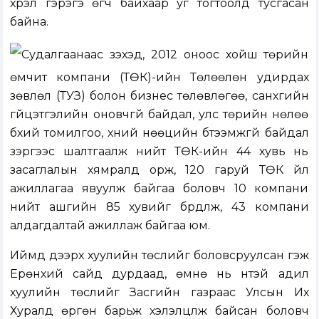
хүрэл гэрэгэ өгч байхаар уг тогтоолд тусгасан
байна.
Судалгаанаас үзэхэд, 2012 оноос хойш төрийн
өмчит компани (ТӨК)-ийн Төлөөлөн удирдах
зөвлөл (ТУЗ) болон бизнес төлөвлөгөө, санхүүгийн
гүйцэтгэлийн оновчгүй байдал, улс төрийн нөлөө
бүхий томилгоо, хүний нөөцийн бүтээмжгүй байдал
зэргээс шалтгаалж нийт ТӨК-ийн 44 хувь нь
засаглалын хямралд орж, 120 гаруй ТӨК үйл
ажиллагаа явуулж байгаа боловч 10 компани
нийт ашгийн 85 хувийг бүрдүүлж, 43 компани
алдагдалтай ажиллаж байгаа юм.
Иймд дээрх хуулийн төслийг боловсруулсан гэж
Ерөнхий сайд дурдаад, өмнө нь үүнтэй адил
хуулийн төслийг Засгийн газраас Улсын Их
Хуралд өргөн барьж хэлэлцүүлж байсан боловч