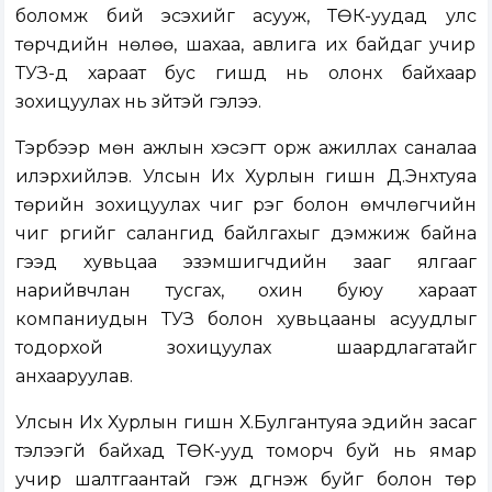
боломж бий эсэхийг асууж, ТӨК-уудад улс
төрчдийн нөлөө, шахаа, авлига их байдаг учир
ТУЗ-д хараат бус гишүүд нь олонх байхаар
зохицуулах нь зүйтэй гэлээ.
Тэрбээр мөн ажлын хэсэгт орж ажиллах саналаа
илэрхийлэв. Улсын Их Хурлын гишүүн Д.Энхтуяа
төрийн зохицуулах чиг үүрэг болон өмчлөгчийн
чиг үүргийг салангид байлгахыг дэмжиж байна
гээд хувьцаа эзэмшигчдийн зааг ялгааг
нарийвчлан тусгах, охин буюу хараат
компаниудын ТУЗ болон хувьцааны асуудлыг
тодорхой зохицуулах шаардлагатайг
анхааруулав.
Улсын Их Хурлын гишүүн Х.Булгантуяа эдийн засаг
тэлээгүй байхад ТӨК-ууд томорч буй нь ямар
учир шалтгаантай гэж дүгнэж буйг болон төр