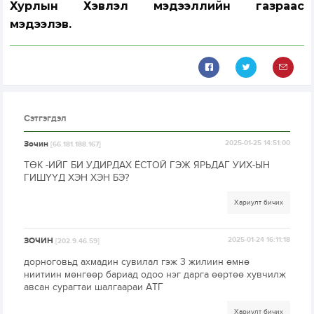
Хурлын Хэвлэл мэдээллийн газраас
мэдээлэв.
Сэтгэгдэл
Зочин
2025-01-25 14:51:00
[66.181.188.167]
ТӨК -ИЙГ БИ УДИРДАХ ЁСТОЙ ГЭЖ ЯРЬДАГ УИХ-ЫН
ГИШҮҮД ХЭН ХЭН БЭ?
Хариулт бичих
ЗОЧИН
2025-01-24 16:11:18
[202.9.46.59]
дорноговьд ахмадин сувилал гэж 3 жилиин өмнө
ниитиин мөнгөөр бариад одоо нэг дарга өөртөө хувчилж
авсан сурагтаи шалгаараи АТГ
Хариулт бичих