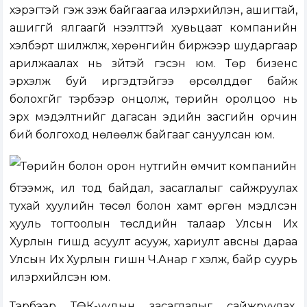
хэрэгтэй гэж үзэж байгаагаа илэрхийлэн, ашигтай,
ашиггүй ялгаагүй нээлттэй хувьцаат компанийн
хэлбэрт шилжүүлж, хөрөнгийн биржээр шударгаар
арилжаалах нь зүйтэй гэсэн юм. Төр бизенс
эрхэлж буй иргэдтэйгээ өрсөлддөг байж
болохгүйг тэрбээр онцолж, төрийн оролцоо нь
эрх мэдэлтнийг дагасан эдийн засгийн орчин
бий болгоход нөлөөлж байгааг сануулсан юм.
Төрийн болон орон нутгийн өмчит компанийн
бүтээмж, ил тод байдал, засаглалыг сайжруулах
тухай хуулийн төсөл болон хамт өргөн мэдүүлсэн
хууль тогтоолын төслүүдийн талаар Улсын Их
Хурлын гишүүд асуулт асууж, хариулт авсны дараа
Улсын Их Хурлын гишүүн Ч.Анар үг хэлж, байр суурь
илэрхийлсэн юм.
Тэрбээр ТӨК-уудын засаглалыг сайжруулах,