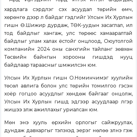
хардлага сэрдлэг үүсэх асуудал төрийн өмч,
хөрөнгө дээр л байдаг гэдгийг Улсын Их Хурлын
гишүүн Ө.Шижир дурдаж, ТӨК-уудын засаглал, ил
тод байдлыг хангаж, улс төрөөс хамааралтай
байдлыг улам халах ёстойг онцлоод, Оюутолгой
компанийн 2024 оны санхүүгийн тайланг зөвхөн
Төсвийн байнгын хорооны гишүүдэд нууц
байдлаар тараасныг шүүмжилсэн юм.
Улсын Их Хурлын гишүүн О.Номинчимэг хуулийн
төсөл авлига болон улс төрийн томилгоо гэсэн
хоёр гогцоо асуудлыг хөндөж байгааг онцолж,
Улсын Их Хурлын гишүүд эдгээр асуудлаар үлгэр
жишээ үзүүлж ажиллахыг уриалсан юм.
Мөн энэ хууль өрхийн орлогыг сайжруулах,
дундаж давхаргыг тэлэхэд эерэг нөлөө үзүүлнэ гэж