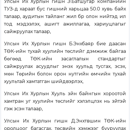
Улсын Их Хурлын гишүүн Э.Батшугар компанийн
ТУЗ-д хараат бус гишүүний харьцаа 50.0 хувь байх
талаар, аудитын тайланг жил бүр олон нийтэд ил
тод мэдээлэх, ашигт ажиллагаа, хариуцлагыг
сайжруулах талаар,
Улсын Их Хурлын гишүүн Б.Энхбаяр бие даасан
ТӨК-ийн тухай хуулийн төслийг дэмжиж байгаа
бөгөөд ТӨК-ийн засаглалын стандартыг
сайжруулах асуудлыг энэхүү хуульд тусгах, эсэх,
мөн Төрийн болон орон нутгийн өмчийн тухай
хуультай хамтатган шийдвэрлэх,
Улсын Их Хурлын Хууль зүйн байнгын хороотой
хамтран уг хуулийн төслийг хэлэлцүүлэх нь зүйтэй
гэж үзсэн талаар,
Улсын Их Хурлын гишүүн Д.Энхтүвшин ТӨК-ийн
оролцоог багасгах, төсвийн хэмжээг бууруулах