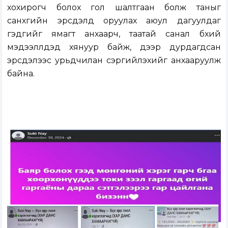
хохирогч болох гол шалтгаан болж таныг
санхүүгийн эрсдэлд оруулах аюул дагуулдаг
гэдгийг ямагт анхаарч, таатай санал бүхий
мэдээллүүдэд хянуур байж, дээр дурдагдсан
эрсдэлээс урьдчилан сэргийлэхийг анхааруулж
байна.