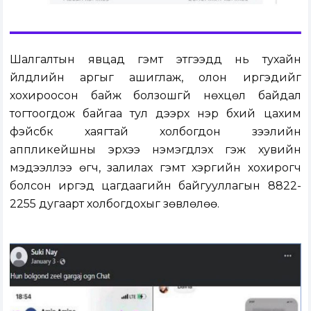
Шалгалтын явцад гэмт этгээдүүд нь тухайн
үйлдлийн аргыг ашиглаж, олон иргэдийг
хохироосон байж болзошгүй нөхцөл байдал
тогтоогдож байгаа тул дээрх нэр бүхий цахим
фэйсбүүк хаягтай холбогдон зээлийн
аппликейшны эрхээ нэмэгдүүлэх гэж хувийн
мэдээллээ өгч, залилах гэмт хэргийн хохирогч
болсон иргэд цагдаагийн байгууллагын 8822-
2255 дугаарт холбогдохыг зөвлөлөө.