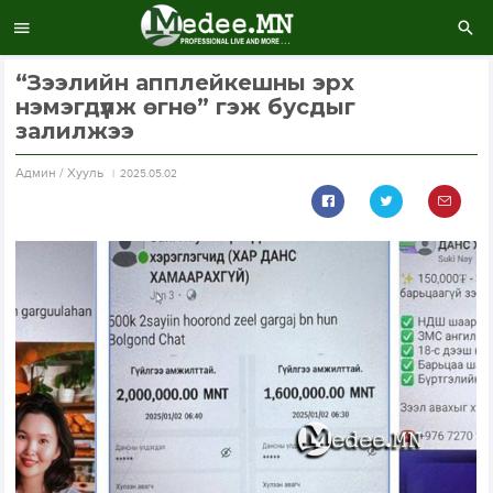
“Зээлийн апплейкешны эрх
нэмэгдүүлж өгнө” гэж бусдыг
залилжээ
Aдмин / Хууль
2025.05.02