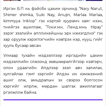
Иргэн Б.П нь фэйсбүүк цахим орчинд “Nary Narut,
Shimer shimka, Suki Nay, Anujin, Marlaa Marlaa,
kimmyya InkIop” гэх нэртэй хуурамч хаяг нээн,
түүнийгээ ашиглаж, “Токи.мн, Ленд.мнь Hipay”
зэрэг зээлийн аппликейшны эрх нэмэгдүүлнэ" гэх
зар оруулж хэрэглэгчийн нэвтрэх нэр, нууц үгийг
хууль бусаар авсан.
Улмаар тухайн мэдээллээр иргэдийн цахим
мэдээллийн сүлжээнд зөвшөөрөлгүйгээр нэвтэрч,
олон удаагийн үйлдлээр зээл авч залилах,
хулгайлах гэмт хэргийг үйлдэн их хэмжээний
ашиг олж, амьдралын эх үүсвэрээ болгосон
хэргийг илрүүлж, мөрдөн шалгах ажиллагааг
үргэлжлүүлж байна.