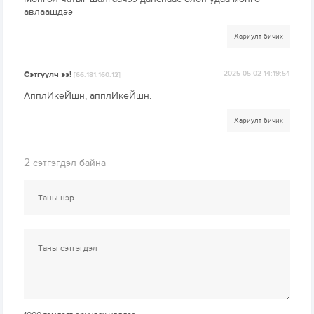
авлаашдээ
Хариулт бичих
Сэтгүүлч ээ!
2025-05-02 14:19:54
[66.181.160.12]
АпплИкеЙшн, апплИкеЙшн.
Хариулт бичих
2
сэтгэгдэл байна