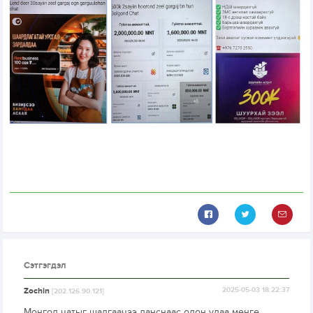
Сэтгэгдэл
Zochin
2025-05-03 18:22:37
[202.126.90.121]
Монгол чатыг шалгаачээ данснаас олон удаа мөнгө