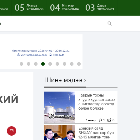
05
04
03
в
Лхагва
Мягмар
Даваа
08-06
2026-08-05
2026-08-04
2026-08-03
э
Шинэ мэдээ
Газрын тосны
НХИЙ
агуулахууд эхнээсээ
ашиглалтад ороход
бэлэн болжээ
1 өдөр
1
6
Ерөнхий сайд
БНХАУ-аас сар бүр
12-15 мянган тонн