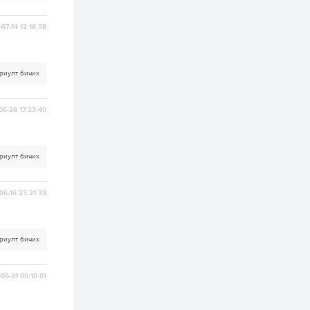
4 өдөр
2
0
Өнгөрсөн сард
07-14 12:18:38
1,439.2 кг үнэт
металл худалдан
авчээ
риулт бичих
4 өдөр
0
0
Б.Найдалаа: Энэ
өвөл илүү хүнд байж
06-28 17:23:40
магадгүй учир төр,
эрчим хүчний
байгууллагууд, иргэд
бэлтгэлээ сайн...
4 өдөр
6
0
риулт бичих
Өнөөдөр сондгой
тоогоор төгссөн
автомашинтай иргэд
06-16 23:21:33
бензин авна
4 өдөр
0
3
риулт бичих
ЗГ: Шатахууны
хангамж,
нийлүүлэлтийг
тогтворжуулах
05-31 00:10:01
асуудлыг хэлэлцэж
байна
4 өдөр
0
0