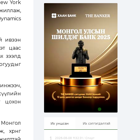
New York
эрхлэхэд таатай...
2 өдөр
1
0
ажиллаж,
Долдугаар сард
Dynamics
709.503 зөрчил
бүртгэгджээ
й ивээн
2 өдөр
0
0
Цалинтай ээжийн 50
эт цаас
мянган төгрөгийн
х зээлд
тэтгэмжийг 500
мянгад хүргэх
аргуудыг
өргөдөлд санал авч
эхэлжээ
2 өдөр
2
0
Б.Түмэн-Өлзий: Олон
улсад хуримтлуулсан
шинжээч,
мэдлэг, туршлагаа эх
сүүлийн
орныхоо хөгжилд
зориулна
г цохон
2 өдөр
0
0
Алтны үнэ дөрвөн
улирал дараалан
өсөж байна
 Монгол
Их уншсан
Их сэтгэгдэлтэй
хөрөнгө
мжилттай
2026-08-08 11:32:31 / Спорт
2 өдөр
0
1