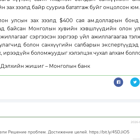
н зах зээлд байр сууриа бататгаж буйг онцолсон юм.
лон улсын зах зээлд $400 сая ам.долларын бонд 
ад байсан Монголын хувийн хэвшлүүдийн олон ул
ажиллагааг сэргээсэн зэргээр үйл ажиллагаагаа тэл
руулагчид болон санхүүгийн салбарын экспертүүдэ
х, ирээдүйн боломжуудыг хэлэлцэх чухал алхам болло
Дэлхийн жишиг – Монголын банк
2026-
и Решение проблем. Достижение целей. https://bit.ly/45DJiO5