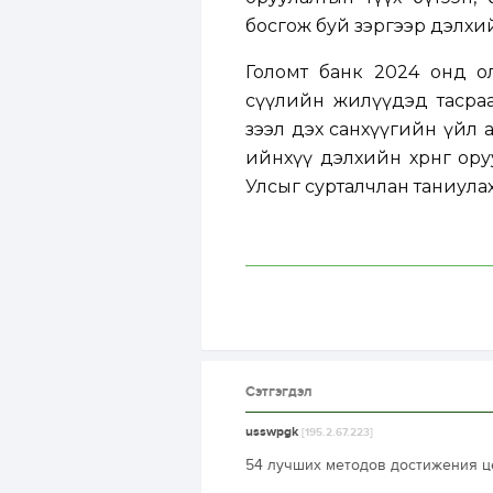
босгож буй зэргээр дэлхий
Голомт банк 2024 онд о
сүүлийн жилүүдэд тасра
зээл дэх санхүүгийн үйл 
ийнхүү дэлхийн хөрөнгө о
Улсыг сурталчлан таниула
Сэтгэгдэл
usswpgk
[195.2.67.223]
54 лучших методов достижения цел