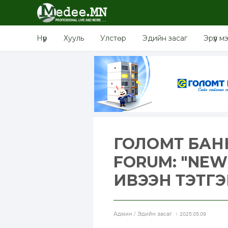
Нүүр
Хууль
Улстөр
Эдийн засаг
Эрүүл м
ГОЛОМТ БАНК
FORUM: "NEW
ИВЭЭН ТЭТГ
Aдмин / Эдийн засаг
2025.05.09