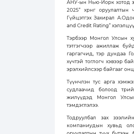
АНУ-ын Нью-Йорк хотод зо
2025” хөрөнгө оруулалты
Гүйцэтгэх Захирал А.Одон
and Credit Rating” хэлэлц
Тэрбээр Монгол Улсын ху
тэтгэгчээр ажиллаж буй
гаргагчид, тэр дундаа Г
хүчтэй тоглогч хэвээр байг
эрэлхийлсээр байгааг онц
Түүнчлэн тус арга хэмжэ
судлаачид болоод төрий
жилүүдэд Монгол Улсы
тэмдэглэлээ.
Тодруулбал зах зээлий
компаниудын хувьд олон 
оруулалтын түүх бүтээн, 