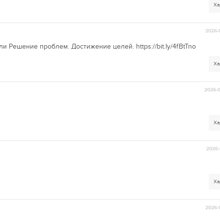
Ха
2026-
 Решение проблем. Достижение целей. https://bit.ly/4fBtTno
Ха
2026-0
Ха
2026-
Ха
2026-