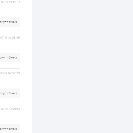
-07-17 14:14:57
3 өдөр
1
0
Нөөцийн махны
худалдаа,
риулт бичих
борлуулалтыг
нээлттэй ил тод
болгоно
07-17 10:08:45
4 өдөр
0
0
ЗГ: Автобензин,
дизель түлшний
онцгой албан
риулт бичих
татварыг тэглэлээ
4 өдөр
3
0
07-17 07:57:29
З.Мэндсайхан:
Хүнсний нөөцийг
бэлтгэх агуулах,
зоорь бэлтгэх ААН-
риулт бичих
үүдэд хөнгөлөлттэй
зээл олгоно
4 өдөр
2
0
-07-14 14:21:13
Европ дахь
монголчуудын
соёлын наадам
боллоо
риулт бичих