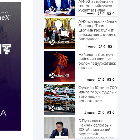
АИ-92 автобензин
тогтмол нийлүүлэх
хүсэлт тавилаа
1 өдөр
0
0
АНУ-ын Ерөнхийлөгч
Дональд Трамп
цэргийн гэр бүлийг
дэмжих шинэ комисс
байгууллаа
1 өдөр
0
1
Найрааны бөхчүүд
нийгмийн шившиг
болон гадуурхагдаж
эхэллээ
1 өдөр
2
0
Сүүлийн 10 жилд 700
мянга гаруй суудлын
авто машин
импортолжээ
2 өдөр
0
0
Б.Пүрэвдагва:
Найман салбарын
103 үйлчилгээний
бүртгэлийг
цуцалснаар бизнес