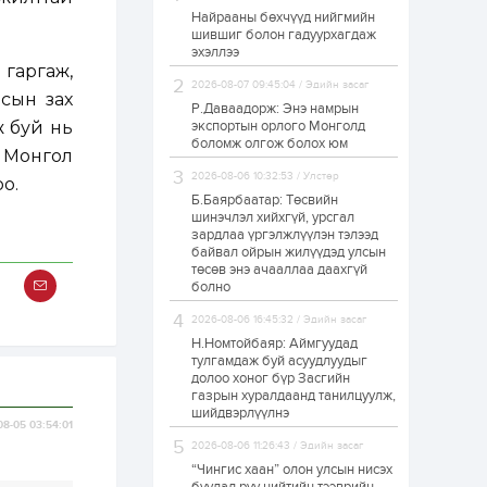
Найрааны бөхчүүд нийгмийн
Худалдагч
шившиг болон гадуурхагдаж
Н.Амарзаяа:
эхэллээ
Дэлгүүрийн 32
хуудастай өрийн
гаргаж,
дэвтэр долоо хоногт
2026-08-07 09:45:04 / Эдийн засаг
сын зах
л дүүрдэг
Р.Даваадорж: Энэ намрын
2 өдөр
0
0
ж буй нь
экспортын орлого Монголд
Б.Хулан дэлхийн
боломж олгож болох юм
аварга боллоо
д Монгол
2026-08-06 10:32:53 / Улстөр
о.
Б.Баярбаатар: Төсвийн
шинэчлэл хийхгүй, урсгал
2 өдөр
0
0
зардлаа үргэлжлүүлэн тэлээд
байвал ойрын жилүүдэд улсын
Р.Даваадорж: Энэ
намрын экспортын
төсөв энэ ачааллаа даахгүй
орлого Монголд
болно
боломж олгож болох
юм
2026-08-06 16:45:32 / Эдийн засаг
2 өдөр
0
2
Н.Номтойбаяр: Аймгуудад
тулгамдаж буй асуудлуудыг
Автомашины улсын
долоо хоног бүр Засгийн
дугаар сондгой
газрын хуралдаанд танилцуулж,
тоогоор төгссөн бол
шийдвэрлүүлнэ
өнөөдөр шатахуун
08-05 03:54:01
авна
2026-08-06 11:26:43 / Эдийн засаг
2 өдөр
0
0
“Чингис хаан” олон улсын нисэх
Н.Номтойбаяр: