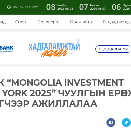
08
07
06
Бямба
Баасан
Пүрэ
өмнөх 7 хоногт:
2026-08-08
2026-08-07
2026-
энд
Спорт
Боловсрол
Орон нутаг
Гадаад мэдэ
 “MONGOLIA INVESTMENT
 YORK 2025” ЧУУЛГЫН ЕРӨ
ЭГЧЭЭР АЖИЛЛАЛАА