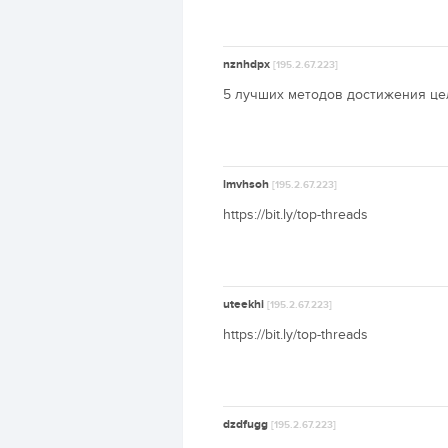
nznhdpx
[195.2.67.223]
5 лучших методов достижения цели
lmvhsoh
[195.2.67.223]
https://bit.ly/top-threads
uteekhi
[195.2.67.223]
https://bit.ly/top-threads
dzdfugg
[195.2.67.223]