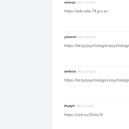
sskecjc
[195.2.67.223]
https://edu-site-74.g-u.su
yotsewi
[195.2.67.223]
https://bit.ly/psychologist-psychologi
defbcla
[195.2.67.223]
https://bit.ly/psychologist-psychologi
ffwbjrf
[195.2.67.223]
https://clck.ru/3Umc3t