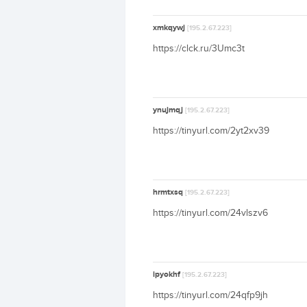
xmkqywj
[195.2.67.223]
https://clck.ru/3Umc3t
ynujmqj
[195.2.67.223]
https://tinyurl.com/2yt2xv39
hrmtxsq
[195.2.67.223]
https://tinyurl.com/24vlszv6
ipyokhf
[195.2.67.223]
https://tinyurl.com/24qfp9jh