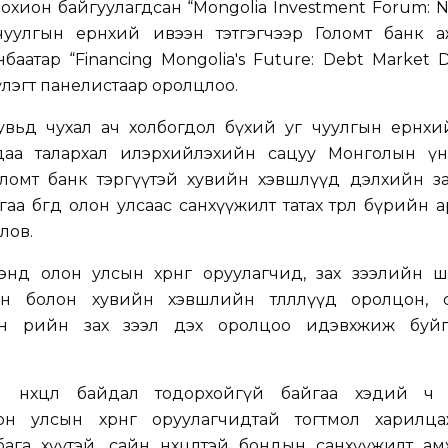
хион байгуулагдсан “Mongolia Investment Forum: 
н чуулгын ерөнхий ивээн тэтгэгчээр Голомт банк 
баатар “Financing Mongolia's Future: Debt Market 
үүлэгт панелистаар оролцлоо.
вьд чухал ач холбогдол бүхий уг чуулгын ерөнхи
даа талархал илэрхийлэхийн сацуу Монголын үн
оломт банк тэргүүтэй хувийн хэвшлүүд дэлхийн за
аа бөгөөд олон улсаас санхүүжилт татах төрөл бүрийн 
лов.
энд олон улсын хөрөнгө оруулагчид, зах зээлийн 
н болон хувийн хэвшлийн төлөөллүүд оролцон, 
н өрийн зах зээл дэх оролцоо идэвхжиж буй
н нөхцөл байдал тодорхойгүй байгаа хэдий ч
улсын хөрөнгө оруулагчидтай тогтмол харилцаж, 
бага хүүтэй, сайн нөхцөлтэй бондын санхүүжилт а