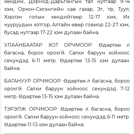
хөндий, Дорнод-Дарьгангын тал нутгаар 9-14
хэм, Орхон-Сэлэнгийн сав газар, Эг, Үүр, Туул,
Хэрлэн голын хөндийгөөр 12-17 хэм, Их
нууруудын хотгор, Алтайн өвөр говиор 22-27 хэм,
бусад нутгаар 17-22 хэм дулаан байна.
УЛААНБААТАР ХОТ ОРЧМООР: Өдөртөө үүл
багасна, бороо орохгүй. Салхи баруун хойноос
секундэд 6-11 метр. Өдөртөө 13-15 хэм дулаан
байна.
БАГАНУУР ОРЧМООР: Өдөртөө үүл багасна, бороо
орохгүй. Салхи баруун хойноос секундэд 7-12
метр. Өдөртөө 13-15 хэм дулаан байна.
ТЭРЭЛЖ ОРЧМООР: Өдөртөө үүл багасна, бороо
орохгүй. Салхи баруун хойноос секундэд 6-11 метр.
Өдөртөө 11-13 хэм дулаан байна.