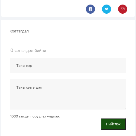
Сэтгэгдэл
0
сэтгэгдэл байна
1000
тэмдэгт оруулах үлдлээ.
Нийтлэх