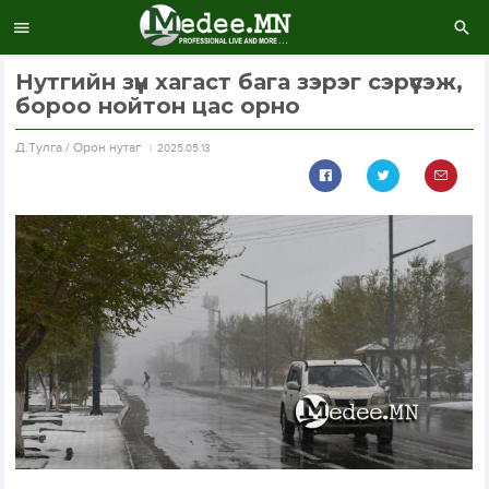
Нутгийн зүүн хагаст бага зэрэг сэрүүсэж,
бороо нойтон цас орно
Д.Тулга / Орон нутаг
2025.05.13