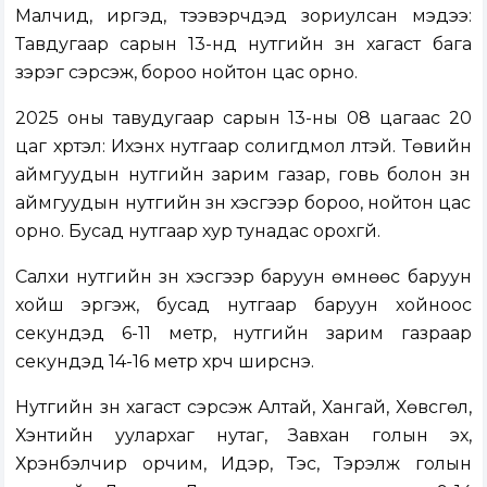
Малчид, иргэд, тээвэрчдэд зориулсан мэдээ:
Тавдугаар сарын 13-нд нутгийн зүүн хагаст бага
зэрэг сэрүүсэж, бороо нойтон цас орно.
2025 оны тавудугаар сарын 13-ны 08 цагаас 20
цаг хүртэл: Ихэнх нутгаар солигдмол үүлтэй. Төвийн
аймгуудын нутгийн зарим газар, говь болон зүүн
аймгуудын нутгийн зүүн хэсгээр бороо, нойтон цас
орно. Бусад нутгаар хур тунадас орохгүй.
Салхи нутгийн зүүн хэсгээр баруун өмнөөс баруун
хойш эргэж, бусад нутгаар баруун хойноос
секундэд 6-11 метр, нутгийн зарим газраар
секундэд 14-16 метр хүрч ширүүснэ.
Нутгийн зүүн хагаст сэрүүсэж Алтай, Хангай, Хөвсгөл,
Хэнтийн уулархаг нутаг, Завхан голын эх,
Хүрэнбэлчир орчим, Идэр, Тэс, Тэрэлж голын