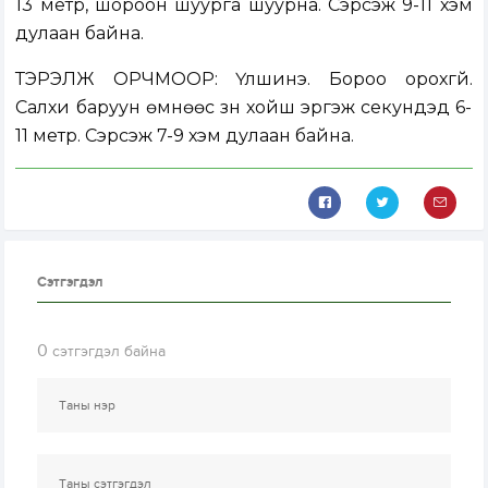
13 метр, шороон шуурга шуурна. Сэрүүсэж 9-11 хэм
дулаан байна.
ТЭРЭЛЖ ОРЧМООР: Үүлшинэ. Бороо орохгүй.
Салхи баруун өмнөөс зүүн хойш эргэж секундэд 6-
11 метр. Сэрүүсэж 7-9 хэм дулаан байна.
Сэтгэгдэл
0
сэтгэгдэл байна