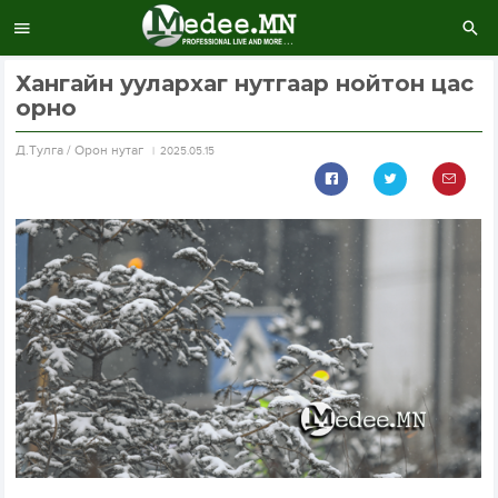
Хангайн уулархаг нутгаар нойтон цас
орно
Д.Тулга / Орон нутаг
2025.05.15