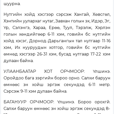
шуурна.
Нутгийн хойд хэсгээр сэрүүсэж Хангай, Хөвсгөл,
Хэнтийн уулархаг нутаг, Завхан голын эх, Идэр, Эг,
Үүр, Сэлэнгэ, Хараа, Ерөө, Туул, Тэрэлж, Хэрлэн
голын хөндийгөөр 6-11 хэм, говийн бүс нутгийн
хойд хэсэг, Дорнод-Дарьгангын тал нутгаар 11-16
хэм, Их нууруудын хотгор, говийн бүс нутгийн
өмнөд хэсгээр 26-31 хэм, бусад нутгаар 17-22 хэм
дулаан байна.
УЛААНБААТАР ХОТ ОРЧМООР: Үүлшинэ.
Оройдоо бага зэргийн бороо орно. Салхи баруун
өмнөөс зүүн хойш эргэж секундэд 6-11 метр.
Сэрүүсэж 9-11 хэм дулаан байна.
БАГАНУУР ОРЧМООР: Үүлшинэ. Бороо орохгүй.
Салхи баруун өмнөөс зүүн хойш эргэж секундэд 8-