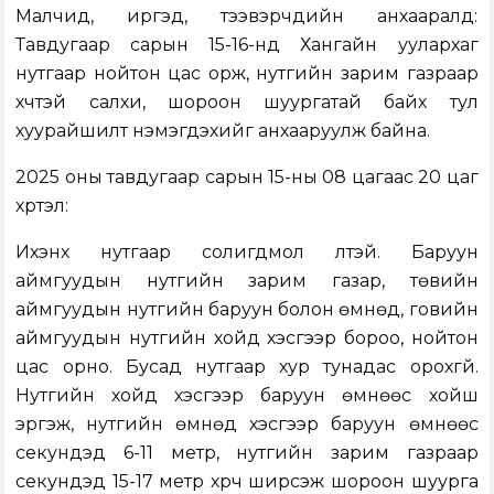
Малчид, иргэд, тээвэрчдийн анхааралд:
Тавдугаар сарын 15-16-нд Хангайн уулархаг
нутгаар нойтон цас орж, нутгийн зарим газраар
хүчтэй салхи, шороон шуургатай байх тул
хуурайшилт нэмэгдэхийг анхааруулж байна.
2025 оны тавдугаар сарын 15-ны 08 цагаас 20 цаг
хүртэл:
Ихэнх нутгаар солигдмол үүлтэй. Баруун
аймгуудын нутгийн зарим газар, төвийн
аймгуудын нутгийн баруун болон өмнөд, говийн
аймгуудын нутгийн хойд хэсгээр бороо, нойтон
цас орно. Бусад нутгаар хур тунадас орохгүй.
Нутгийн хойд хэсгээр баруун өмнөөс хойш
эргэж, нутгийн өмнөд хэсгээр баруун өмнөөс
секундэд 6-11 метр, нутгийн зарим газраар
секундэд 15-17 метр хүрч ширүүсэж шороон шуурга