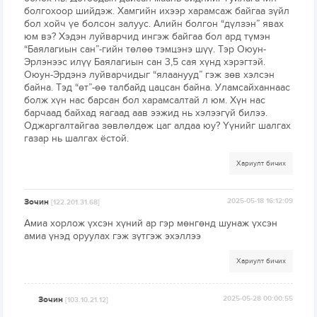
болгохоор шийдэж. Хамгийн ихээр харамсаж байгаа зүйл
бол хойч үе болсон залуус. Алийн болгон “дүлзэн” явах
юм вэ? Хэдэн луйварчид ингэж байгаа бол ард түмэн
“Баялагиын сан”-гийн төлөө тэмцэнэ шүү. Тэр Оюун-
Эрлэнээс илүү Баялагиын сан 3,5 сая хүнд хэрэгтэй.
Оюун-Эрдэнэ луйварчидыг “ялаанууд” гэж зөв хэлсэн
байна. Тэд “өт”-өө талбайд цацсан байна. Уламсайханнаас
болж хүн нас барсан бол харамсалтай л юм. Хүн нас
барчаад байхад яагаад аав ээжид нь хэлээгүй билээ.
Оджаргалтайгаа зөвлөлдөж цаг алдаа юу? Үүнийг шалгах
газар нь шалгах ёстой.
Хариулт бичих
Зочин
2025-05-18 16:12:09
[122.201.31.68]
Амиа хорлож үхсэн хүний ар гэр мөнгөнд шунаж үхсэн
амиа үнэд оруулах гэж зүтгэж эхэллээ
Хариулт бичих
Зочин
2025-05-28 00:00:55
[103.10.21.12]