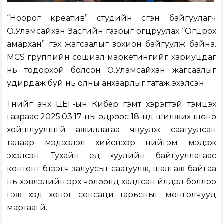
​“Ноорог креатив” студийн үүсгэн байгуулагч
О.Уламсайхан Засгийн газрыг огцруулах “Огцрох
амархан” гэх жагсаалыг зохион байгуулж байна.
МСS группийн сошиал маркетингийг хариуцдаг
нь тодорхой болсон О.Уламсайхан жагсаалыг
удирдаж буй нь олны анхаарлыг татаж эхэлсэн.
Түүнийг анх ЦЕГ-ын Кибер гэмт хэрэгтэй тэмцэх
газраас 2025.03.17-ны өдрөөс 18-нд шилжих шөнө
хойшлуулшгүй ажиллагаа явуулж саатуулсан
талаар мэдээлэл хийснээр нийгэм мэдэж
эхэлсэн. Тухайн үед хуулийн байгууллагаас
контент бүтээгч залуусыг саатуулж, шалгаж байгаа
нь хэвлэлийн эрх чөлөөнд халдсан үйлдэл боллоо
гэж хэд хоног сенсаци тарьсныг монголчууд
мартаагүй.