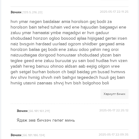
Зочин
2025-05-17 22:11:25
[139.5.216.23]
hvn ymar negen baidalaar amia horolson gej bodii za
horolson bain tehed tuhain ved ene hajuudan baigaagvi ene
zaluu ymar hamaatai ymbe magadgvi er hvn gaduur
shobudaad honzon ogloo bosood ajilaa hiijiigaad gertei irsen
naiz bvsgvin hardaad uurlaad ogzom shiidber gargaad amia
horolzon bailaa gej bodii ene zaluu odoo yahiin neg oroi
naizuudtaigaa dorigood honuutaar shobudaad ybzan bain
teglee geed ene zaluu buruutai yu sain bod hudlaa hvn vzen
yadah hereg bainuu ohinoo aldsan aab eejiig oilgon vree
geh setgel burhan bolson ch baijil baidag ym busad hvmvvs
ilvv shvv hvniig shvvh ireh baihgvi tegeedech huuli gej bain
hvniig utasnii zaanaas shvvj hvn bish bolgohoo boli
Хариулт бичих
Зочин
2025-05-17 22:25:12
[66.181.161.211]
Ядаж зөв бичээч гөлөг минь
Зочин
2025-05-17 22:09:35
[66.181.186.134]