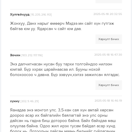
Хулгайчууд
2025-05-18 20:32:55
[15.235.216.113]
Жонхуу, Данх нарыг өмөөрч Мэдээ.мн сайт хүн гүтгэж
байгаа юм уу. Ядарсан ч сайт юм даа.
Хариулт бичих
Зочин
2025-05-18 16:47:30
[103.212.117.116]
Энэ далчигнасан нусан буу тархи толгойндоо нилээн
юмтай. Бүр ххрах царайнаасаа ил. Бууны нохой
болохоосоо ч давна. Бүр зэвүүн,хэлээ зажилсан ялгадас.
Хариулт бичих
хүннү
2025-05-18 16:46:19
[202.9.46.29]
Яанадаа энэ монгол улс. 3,5-хан сая хүн амтай хөрсөн
доороо асар их байгалийн баялагтай энэ улс орны
дайсан нь гадна биш дотороо байна. Байх байхдаа маш
олуулаа байна. Одоо жил ирэх тусам байдал асар хүнд
болох нь. Дотоодын дайсан маань биднийг гуйлагачин