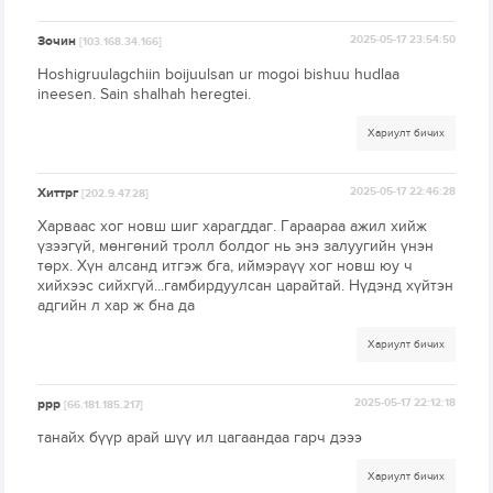
Зочин
2025-05-17 23:54:50
[103.168.34.166]
Hoshigruulagchiin boijuulsan ur mogoi bishuu hudlaa
ineesen. Sain shalhah heregtei.
Хариулт бичих
Хиттрг
2025-05-17 22:46:28
[202.9.47.28]
Харваас хог новш шиг харагддаг. Гараараа ажил хийж
үзээгүй, мөнгөний тролл болдог нь энэ залуугийн үнэн
төрх. Хүн алсанд итгэж бга, иймэраүү хог новш юу ч
хийхээс сийхгүй...гамбирдуулсан царайтай. Нүдэнд хүйтэн
адгийн л хар ж бна да
Хариулт бичих
ррр
2025-05-17 22:12:18
[66.181.185.217]
танайх бүүр арай шүү ил цагаандаа гарч дэээ
Хариулт бичих