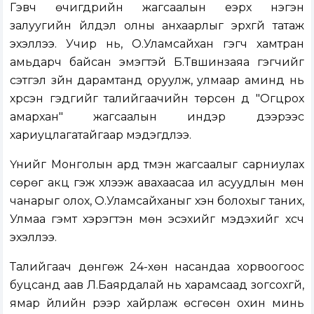
Гэвч өчигдрийн жагсаалын үеэрх нэгэн
залуугийн үйлдэл олны анхаарлыг эрхгүй татаж
эхэллээ. Учир нь, О.Уламсайхан гэгч хамтран
амьдарч байсан эмэгтэй Б.Түвшинзаяа гэгчийг
сэтгэл зүйн дарамтанд оруулж, улмаар аминд нь
хүрсэн гэдгийг талийгаачийн төрсөн дүү "Огцрох
амархан" жагсаалын индэр дээрээс
хариуцлагатайгаар мэдэгдлээ.
Үүнийг Монголын ард түмэн жагсаалыг сарниулах
сөрөг акц гэж хүлээж авахаасаа илүү асуудлын мөн
чанарыг олох, О.Уламсайханыг хэн болохыг таних,
Улмаа гэмт хэрэгтэн мөн эсэхийг мэдэхийг хүсч
эхэллээ.
Талийгаач дөнгөж 24-хөн насандаа хорвоогоос
буцсанд аав Л.Баярдалай нь харамсаад зогсохгүй,
ямар үйлийн үрээр хайрлаж өсгөсөн охин минь