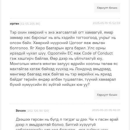
Хариулт бичих
иргэн
2025-05-19 15:52:59
[62.55.205.86]
Тэр охин хөөрхий ч энэ жагсаалтай огт хамаагүй, ямар
замаар нас барсныг нь аль хэдийн тогтоогоод, учрыг нь
олсон байх. Хөөрхий нүүрсний Цогоог яаж амьтан
болголоо. Яг Херо Баатарын арга барил. Улс орны
ирээдүй чухал шүү. Одоогийн ЕС яаж Code of Conduct
гэж хашгирч байлаа, Өөр дээр нь үйлчлэхгүй юу,
Монголын мянга мянган залуус өдрийн хоолны төлөө яс
махтайгаа хатаж байхад хүүхэд нь Лондонд амьдраад,
мөнгөөр баагаад явж байгаа нь тэр өөрийнх нь яриад
байдаг төрийн өндөр албан тушаалтан, түүний хамаарал
бүхий хүмүүсийн ёс зүйтэй нийцэх юм уу?
Хариулт бичих
Зочин
2025-05-20 05:40:01
[202.126.90.120]
Дээшээ гарсан нь бүгд л тэгдэг ш дээ. Чи ч гасэн арай
дээр л амьдралтай болно. Битгий хүзүүгүй
элбэгдоржийн хар хөл болцгоо....мгл сүйрнэ шүү.