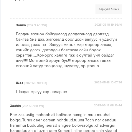
Хариулт бичих
Зочин
2025-05-18 19:36:10
[202.9.40.216]
Гардан зохион байгуулаад далдаганаад дэрвээд
байгаа биз дээ, жагсаалд оролцсон залуус ч удахгүй
илчлээд эхэлнэ....Залуус минь ямар мөрөөр алхах,
хэнийг дагах, дагалдан баясахаа сайн бодох
хэрэгтэй.....Хоморго хаялга гэж аюултай үйл байдаг
шүү!!!!! Мөнгөний ариун бус!!! мөрөөр алхвал аваа
өгөөний хатуу тооцоонд шүүлтэд орцгооно
Шаа
2025-05-18 10:07:36
[202.126.90.137]
Шаадаг эргүү хар лалар вэ
Zochin
2025-05-18 08:19:44
[202.55.188.119]
Ene zaluusiig mohooh.ali bolihoor hamgiin muu muuhai
bolgoj.Turiin deer garsan nohduud.tuunii 7gch nar denduu
haranhui buduuleg .eersd shigee bolovsrolgui.chadvargui
haragduulah gj uzeh uom.Komedii hiine gedeg chin ylaa gj