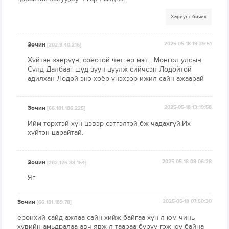
Хариулт бичих
Зочин
2025-05-18 19:39:51
[202.9.40.216]
Хүйтэн зэврүүн, соёотой чөтгөр мэт....Монгол улсын
Сүлд Далбааг шүд зуун цуулж сийчсэн Лодойтой
адилхан Лодой энэ хоёр үнэхээр ижил сайн ажаарай
Зочин
2025-05-18 13:19:58
[66.181.186.225]
Ийм төрхтэй хүн цэвэр сэтгэлтэй бж чадахгүй.Их
хүйтэн царайтай.
Зочин
2025-05-18 08:06:28
[202.126.88.164]
Яг
Зочин
2025-05-18 07:50:30
[66.181.189.78]
ерөнхий сайд ажлаа сайн хийж байгаа хүн л юм чинь
хувийн амьдралаа авч явж л таараа буруу гэж юу байна