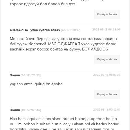
төрөөс идээгүй бол болоо биз дээ
Хариулт бичих
ОДЖАРГАЛ ухаа худгаа өгөөч
2025-05-18 06:28:07
[66.181.178.77]
Мөнгөтэй хүн бүр засгаа унагана хэмээн жагсаал зохион
байгуулж болохгүй. MSC ОДЖАРГАЛ ухаа худгаас болж
засгийн эсрэг босож байгаа нь буруу. БОЛИЛДОО6
Хариулт бичих
Зочин
2025-05-18 01:15:39
[66.181.179.22]
yajiisan amtai gulug bnleeshd
Хариулт бичих
Зочин
2025-05-18 00:12:01
[103.57.92.146]
Haa hamaagui amia horolson huntei holboj gutgehee bolino
uu. Iim joohon huuhed hun allaa yu alsan bol ali hediin bariad
horichilgu yahav dee. Ene zaluugiin zam ni tsagaan mor ni