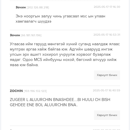
Зочин
2025-05-17 17:16:30
[202.126.88.218]
Энэ нооргын залуу чинь угаасаал мsc ын улаан
хамгаалагч шүүдээ
Зочин
2025-05-17 16:53:31
[66.181.161.196]
Угаасаа ийм гарууд мөнгөтэй хүний суганд наалдаж ялаас
мултрах аргаа хайж байгаа юм. Адгийн шаарууд ингэж
улсын эрх ашигт хохирол учруулж хорвоог бузарлаж
явдаг. Одоо MCS ийнбууны нохой, бөгсний алчуур хийж
яваа юм байна.
Хариулт бичих
ZOCHIN
2025-05-17 16:40:59
[159.196.132.123]
ZUGEER L ALUURCHIN BNASHDEE....BI HUULI CH BISH
GEHDEE ENE BOL ALUURCHIN BNA..
Хариулт бичих