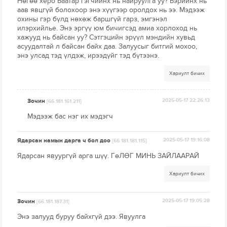
Нөгөө херо Баатар гэгчийнх нь найруулга уу? Бэрийнх нь
аав явцгүй болохоор энэ хүүгээр оролдох нь ээ. Мэдээж
охины гэр бүлд нөхөж баршгүй гарз, эмгэнэл
илэрхийлье. Энэ эргүү юм бичигсэд амиа хорлоход нь
хажууд нь байсан уу? Сэтгэцийн эрүүл мэндийн хувьд
асуудалтай л байсан байх даа. Залуусыг битгий мохоо,
энэ улсад тэд үлдэж, ирээдүйг тэд бүтээнэ.
Хариулт бичих
Зочин
2025-05-17 22:26:13
[66.181.161.211]
Мэдээж бас нэг их мэдэгч
Ядарсан намын дарга ч бол доо
2025-05-17 19:16:08
[66.181.181.115]
Ядарсан явуургүй арга шүү. ГөЛӨГ МИНЬ ЗАЙЛААРАЙ
Хариулт бичих
Зочин
2025-05-17 19:05:28
[66.181.187.31]
Энэ залууд буруу байхгүй дээ. Явуулга