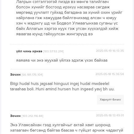
Лалрын сэтгэлгээтэй пизда вэ мөнгө талийгаач
болсон хүнийг босгоод ирэхүү насаараа сөгдөж
мөргөөд уучлалт гуйхад багадана за хүний охин үрийг
хайрлана гэж хажуудаа байлгачихаад алсан ч юмуу
хэн ч мэдэхгү шд чи Бодвол Улмаагынхаа суганы үс
байх Аллагын хэргээ нуух гэж утсан хүүхэлдэй хийж
яваагаа юунд гайхуулсан жингэрүүд вэ
үйл чинь ирнээ
2025-05-19 16:13:35
[103.57.92.214]
яаяаяа чи энэ муухай үйлээ эдэлж үхэх байхаа
Зочин
2025-05-18 15:36:54
[66.181.176.104]
Bitgi hudal huts jagsaal hiinguut ingej hudal mwdeelel
taraahaa boli. Huni amind hursen hun ingeed yavj bh uu.
Хариулт бичих
Зочин
2025-05-18 13:49:01
[103.212.116.84]
Энэ Уламсайхан гээд хулгайчыг ахтай хамт шоронд
хатаагаач бөгсөнд байгаа баасаа ч гүйцэт арчиж чадахгүй