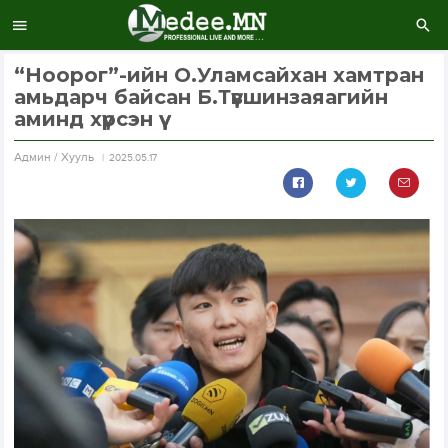
“Ноорог”-ийн О.Уламсайхан хамтран
амьдарч байсан Б.Түвшинзаяагийн
аминд хүрсэн үү
Aдмин / Хууль
2025.05.17