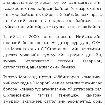
энэ араатантай учирсан юм бэ гээд цагдаагийн
газар зодох гэж дайрсан байдаг. Улмаар охиныг
нь амьд байхад нь хайрлаагүй байж болох ч араас
нь битгий ясыг нь өндөлзүүлээд байгаач гэж
гуйсан гэдгийг ойрын эх сурвалж нь хэлж байна.
Талийгаач 2000 онд төрсөн. Нийслэлийн
ерөнхий боловсролын Нэгдүгээр сургууль, ОХУ-
ын Москва хотын С.Г.Строгановагийн нэрэмжит
дүрслэх урлагийн сургуулийг график дизайн,
зураач мэргэжлээр төгссөн. Өвөрмөц
сэтгэлгээтэй, авьяаслаг охин байжээ.
Тэрээр Монголд ирээд хоббигоороо комедиан
хийхээс гадна “Ноорог” медиа агентлагт ажиллах
болсон. Улмаар тус агентлагийн гүйцэтгэх захирал
О.Уламсайхан гэгчтэй танилцаж, хамтран
амьдарч эхэлснээр сэтгэл зүйн өөрчлөлтөд орж,