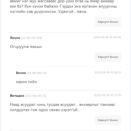
амийг нэг муу жагсаааас дор үзээ бгаа нь ямар аймаар
юм бэ? Хүн хүнээ байжээ. Гэрдээ энэ яргачин алуурчны
нүглийн сав дүүрчихсэн. Удахгүй....явна...
Хариулт бичих
Зочин
2025-05-18 10:38:46
[66.181.176.158]
Огцруулж яахын
Хариулт бичих
Зочин
2025-05-18 11:58:13
[66.181.185.70]
харин тийн
Больдоо
2025-05-18 10:27:10
[202.126.89.73]
Наад асуудал чинь тусдаа асуудал… анхаарлыг панхаас
холдуулах гэж одоо сөхөх хэрэггүй…
Хариулт бичих