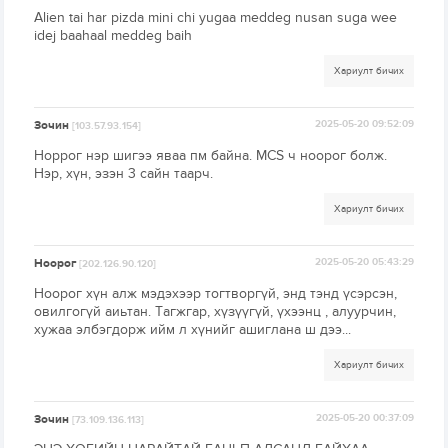
Alien tai har pizda mini chi yugaa meddeg nusan suga wee
idej baahaal meddeg baih
Хариулт бичих
Зочин
2025-05-20 09:52:09
[103.57.93.154]
Норрог нэр шигээ яваа пм байна. MCS ч ноорог болж.
Нэр, хүн, эзэн 3 сайн таарч.
Хариулт бичих
Ноорог
2025-05-20 05:43:29
[202.126.90.120]
Ноорог хүн алж мэдэхээр тогтворгүй, энд тэнд үсэрсэн,
овилгогүй аиьтан. Тагжгар, хүзүүгүй, үхээнц , алуурчин,
хужаа элбэгдорж ийм л хүнийг ашиглана ш дээ...
Хариулт бичих
Зочин
2025-05-20 00:37:09
[73.109.136.113]