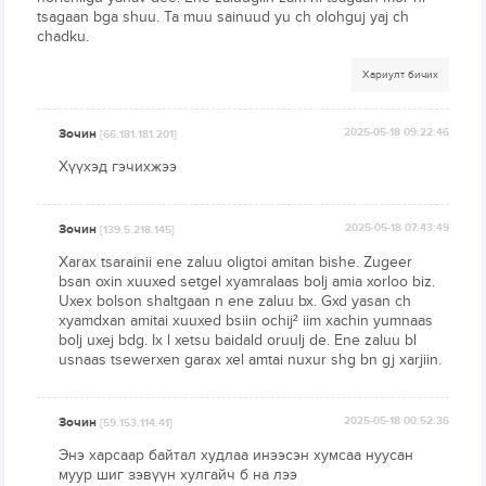
tsagaan bga shuu. Ta muu sainuud yu ch olohguj yaj ch
chadku.
Хариулт бичих
Зочин
2025-05-18 09:22:46
[66.181.181.201]
Хүүхэд гэчихжээ
Зочин
2025-05-18 07:43:49
[139.5.218.145]
Xarax tsarainii ene zaluu oligtoi amitan bishe. Zugeer
bsan oxin xuuxed setgel xyamralaas bolj amia xorloo biz.
Uxex bolson shaltgaan n ene zaluu bx. Gxd yasan ch
xyamdxan amitai xuuxed bsiin ochij² iim xachin yumnaas
bolj uxej bdg. Ix l xetsu baidald oruulj de. Ene zaluu bl
usnaas tsewerxen garax xel amtai nuxur shg bn gj xarjiin.
Зочин
2025-05-18 00:52:36
[59.153.114.41]
Энэ харсаар байтал худлаа инээсэн хумсаа нуусан
муур шиг зэвүүн хулгайч б на лээ