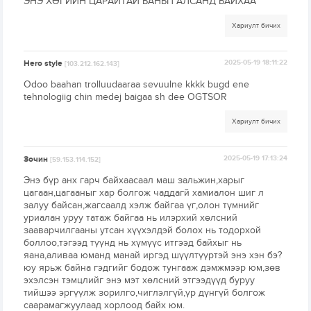
ЭНЭ ХӨГИЙН ЦАРАЙТАЙ БАНЬП АЛСАНД БАЙХАА
Хариулт бичих
Hero style
2025-05-19 18:11:22
[103.212.162.143]
Odoo baahan trolluudaaraa sevuulne kkkk bugd ene
tehnologiig chin medej baigaa sh dee OGTSOR
Хариулт бичих
Зочин
2025-05-19 17:13:24
[59.153.114.152]
Энэ бүр анх гарч байхаасаал маш зальжин,харыг
цагаан,цагааныг хар болгож чаддагй хамиалон шиг л
залуу байсан,жагсаалд хэлж байгаа үг,олон түмнийг
уриалан уруу татаж байгаа нь илэрхий хөлсний
зааварчилгааны утсан хүүхэлдэй болох нь тодорхой
боллоо,тэгээд түүнд нь хүмүүс итгээд байхыг нь
яана,аливаа юманд манай иргэд шүүлтүүртэй энэ хэн бэ?
юу ярьж байна гэдгийг бодож тунгааж дэмжмээр юм,зөв
эхэлсэн тэмцлийг энэ мэт хөлсний этгээдүүд буруу
тийшээ эргүүлж зорилго,чиглэлгүй,үр дүнгүй болгож
саарамагжуулаад хорлоод байх юм.