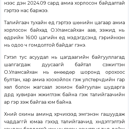
үүнээс үүдэн 2024.09 сард амиа хорлосон байдалтай
гэртээ нас баржээ.
Талийгаач тухайн үед гэртээ шөнийн цагаар амиа
хорлосон байхад О.Уламсайхан аав, ээжид нь
өдрийн 16:00 цагийн үед мэдэгдсэнд гэрийнхэн
нь одоо ч гомдолтой байдаг гэнэ.
Гэтэл тус асуудал нь цагдаагийн байгууллагад
шалгагдаж дуусаагүй байтал сэжигтэн
О.Уламсайхан нь өнөөдөр шоронд орохоос
бултан, хар амиа хоохойлох гэж улстөрчдийн гар
хөл болон жагсаал зохион байгуулан шударга
дүрд хувиран жүжиглэж байна гэж талийгаачийн
ар гэр үзэж байгаа юм байна.
Хүний охины аминд хүрчихээд эмгэнэн гашуудаж
чаддаггүй юмаа гэхэд талийгаачид хүндэтгэлтэй