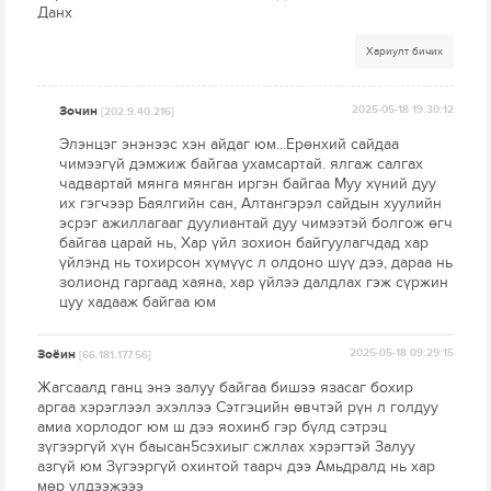
Данх
Хариулт бичих
Зочин
2025-05-18 19:30:12
[202.9.40.216]
Элэнцэг энэнээс хэн айдаг юм...Ерөнхий сайдаа
чимээгүй дэмжиж байгаа ухамсартай. ялгаж салгах
чадвартай мянга мянган иргэн байгаа Муу хүний дуу
их гэгчээр Баялгийн сан, Алтангэрэл сайдын хуулийн
эсрэг ажиллагааг дуулиантай дуу чимээтэй болгож өгч
байгаа царай нь, Хар үйл зохион байгуулагчдад хар
үйлэнд нь тохирсон хүмүүс л олдоно шүү дээ, дараа нь
золионд гаргаад хаяна, хар үйлээ далдлах гэж сүржин
цуу хадааж байгаа юм
Зоёин
2025-05-18 09:29:15
[66.181.177.56]
Жагсаалд ганц энэ залуу байгаа бишээ язасаг бохир
аргаа хэрэглээл эхэллээ Сэтгэцийн өвчтэй рүн л голдуу
амиа хорлодог юм ш дээ яохинб гэр бүлд сэтрэц
зүгээргүй хүн баысан5сэхиыг сжллах хэрэгтэй Залуу
азгүй юм Зүгээргүй охинтой таарч дээ Амьдралд нь хар
мөр үлдээжэээ