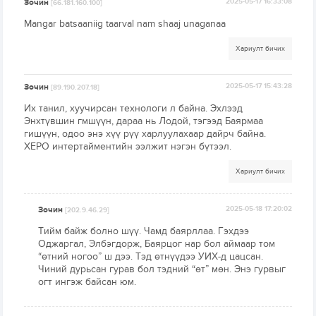
Зочин
2025-05-17 16:33:08
[66.181.160.100]
Mangar batsaaniig taarval nam shaaj unaganaa
Хариулт бичих
Зочин
2025-05-17 15:43:28
[89.190.207.18]
Их танил, хуучирсан технологи л байна. Эхлээд
Энхтүвшин гмшүүн, дараа нь Лодой, тэгээд Баярмаа
гишүүн, одоо энэ хүү рүү харлуулахаар дайрч байна.
ХЕРО интертайментийн ээлжит нэгэн бүтээл.
Хариулт бичих
Зочин
2025-05-18 17:20:02
[202.9.46.29]
Тийм байж болно шүү. Чамд баярллаа. Гэхдээ
Оджаргал, Элбэгдорж, Баярцог нар бол аймаар том
“өтний ногоо” ш дээ. Тэд өтнүүдээ УИХ-д цацсан.
Чиний дурьсан гурав бол тэдний “өт” мөн. Энэ гурвыг
огт ингэж байсан юм.