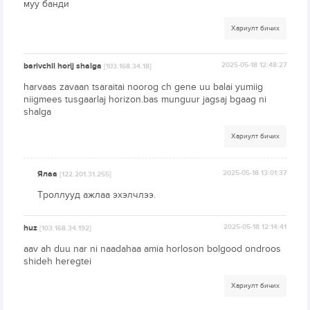
муу банди
Хариулт бичих
barivchil horij shalga
2025-05-18 12:48:27
[103.168.34.18]
harvaas zavaan tsaraitai noorog ch gene uu balai yumiig
niigmees tusgaarlaj horizon.bas munguur jagsaj bgaag ni
shalga
Хариулт бичих
Ялаа
2025-05-18 13:01:37
[122.201.31.255]
Троллууд ажлаа эхэлчлээ.
huz
2025-05-18 12:14:41
[103.168.34.192]
aav ah duu nar ni naadahaa amia horloson bolgood ondroos
shideh heregtei
Хариулт бичих