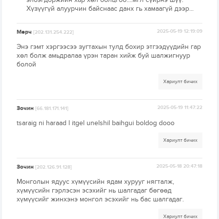
Хүзүүгүй алуурчин байснаас данх гь хамаагүй дээр...
Мөрч
2025-05-19 12:19:09
[202.131.254.222]
Энэ гэмт хэргээсээ зугтахын тулд бохир этгээдүүдийн гар
хөл болж амьдралаа үрэн таран хийж буй шалжигнуур
болой
Хариулт бичих
Зочин
2025-05-19 11:47:22
[66.181.171.141]
tsaraig ni haraad l itgel unelshil baihgui boldog dooo
Хариулт бичих
Зочин
2025-05-18 20:47:18
[202.126.91.128]
Монголын ядуус хүмүүсийн ядам хурууг нягталж,
хүмүүсийн гэрлэсэн эсэхийг нь шалгадаг бөгөөд
хүмүүсийг жинхэнэ монгол эсэхийг нь бас шалгадаг.
Хариулт бичих