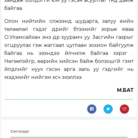
хандаж болдоггүй юм уу гэсэн асуултыг түүнд дайж
байгаа.
Олон нийтийн сүлжээнд шударга, залуу үеийн
төлөөлөл гэдэг дүрийг бүтээхийг зорьж яваа
О.Уламсайхан энэ дүр хуурамч уу. Засгийн газрыг
огцруулах гэж жагсаал цуглаан зохион байгуулж
байгаа нь эзэндээ үйлчилж байгаа хэрэг үү.
Нөгөөтэйгүүр, өөрийн хийсэн байж болзошгүй гэмт
үйлдлийг нуух гэсэн арга заль уу гэдгийг нь
мэдэхийг нийгэм хүсч эхэллээ.
М.БАТ
Сэтгэгдэл