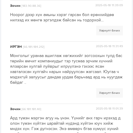
Зочин
2025-05-18 11:39:09
[183.90.88.36]
Ноорог дээр хүн амьны хэрэг гарсан бол ерөнхийдөө
нилээд их мөнгө эргэлдэж байсан нь тодорхой...
Хариулт бичих
ИРГЭН
2025-05-18 11:31:49
[66.181.184.212]
Монголыг уранаа ашиглаж хөгжихийг зогсоохын тулд бас
төрийн өмчит компаниудыг тэр тусмаа эрчим хүчний
ялзарсан хулгай луйврыг илрүүлэнэ гэхээс ясан
хавталзсан хулгайч нарын найруулсан жагсаал. Юугаа ч
мэдэхгүй залуусыг дандаа урдаа барьчаад ард нь нуугдаж
байдаг ..
Хариулт бичих
Зочин
2025-05-18 11:01:39
[66.181.181.40]
Ард түмэн мэргэн агуу нь үнэн. Үүнийг анх гарч ирэхэд д
олон түмэн хүйтэн царайтай нүдэнд хүйтэн юуч хийж
мндэх хүн. Гэж дүгнэсэн. Энэ өмөөрч бгаа хүмүүс хүний