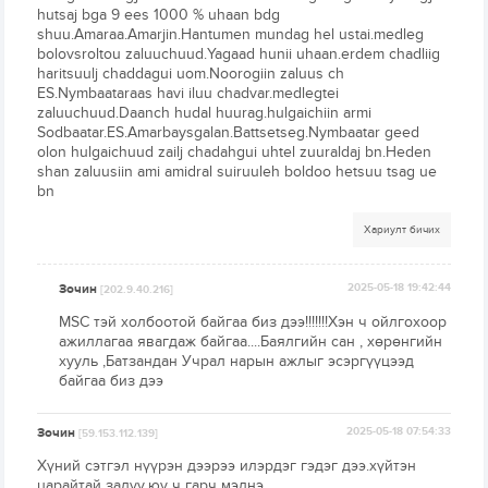
hutsaj bga 9 ees 1000 % uhaan bdg
shuu.Amaraa.Amarjin.Hantumen mundag hel ustai.medleg
bolovsroltou zaluuchuud.Yagaad hunii uhaan.erdem chadliig
haritsuulj chaddagui uom.Noorogiin zaluus ch
ES.Nymbaataraas havi iluu chadvar.medlegtei
zaluuchuud.Daanch hudal huurag.hulgaichiin armi
Sodbaatar.ES.Amarbaysgalan.Battsetseg.Nymbaatar geed
olon hulgaichuud zailj chadahgui uhtel zuuraldaj bn.Heden
shan zaluusiin ami amidral suiruuleh boldoo hetsuu tsag ue
bn
Хариулт бичих
Зочин
2025-05-18 19:42:44
[202.9.40.216]
MSC тэй холбоотой байгаа биз дээ!!!!!!!Хэн ч ойлгохоор
ажиллагаа явагдаж байгаа....Баялгийн сан , хөрөнгийн
хууль ,Батзандан Учрал нарын ажлыг эсэргүүцээд
байгаа биз дээ
Зочин
2025-05-18 07:54:33
[59.153.112.139]
Хүний сэтгэл нүүрэн дээрээ илэрдэг гэдэг дээ.хүйтэн
царайтай залуу,юу ч гарч мэднэ.