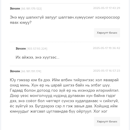
Зочин
2025-05-17 17:43:29
[66.181.179.122]
Энэ муу шалихгүй залууг шалгаач.хүмүүсииг хохироосоор
явах юмуу?
Хариулт бичих
Зочин
2025-05-17 19:36:42
[103.57.93.224]
Их айжээ, энэ хүүгээс…
Зочин
2025-05-17 16:57:23
[66.181.191.174]
Юу гэмээр юм бэ дээ. Ийм албин тийрэнгээс хол яваарай
охид минь. Хүн ер нь царай шигээ байх нь элбэг шүү.
Гадаад болон дотоод гоо зүй ер нь ихэнхдээ илэрхийлэл.
Дээр үеэс монголчууд нүдэнд дулаахан хүн байна гэдэг
дээ, энэ соёот бол чөтгөрт сүнсээ худалдахаас ч сийхгүй,
ёс зүйгүй ээ. Бүгдээрээ сэр л гэж захья даа. Хойшид ийм
юмнуудыг жагсаал цуглаандаа бүү ойртуул. Хог хог
Хариулт бичих