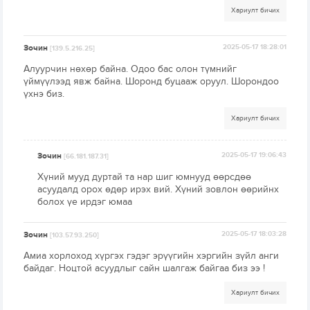
Хариулт бичих
Зочин
2025-05-17 18:28:01
[139.5.216.25]
Алуурчин нөхөр байна. Одоо бас олон түмнийг
үймүүлээд явж байна. Шоронд буцааж оруул. Шорондоо
үхнэ биз.
Хариулт бичих
Зочин
2025-05-17 19:06:43
[66.181.187.31]
Хүний мууд дуртай та нар шиг юмнууд өөрсдөө
асуудалд орох өдөр ирэх вий. Хүний зовлон өөрийнх
болох үе ирдэг юмаа
Зочин
2025-05-17 18:03:28
[103.57.93.250]
Амиа хорлоход хүргэх гэдэг эрүүгийн хэргийн зүйл анги
байдаг. Ноцтой асуудлыг сайн шалгаж байгаа биз ээ !
Хариулт бичих