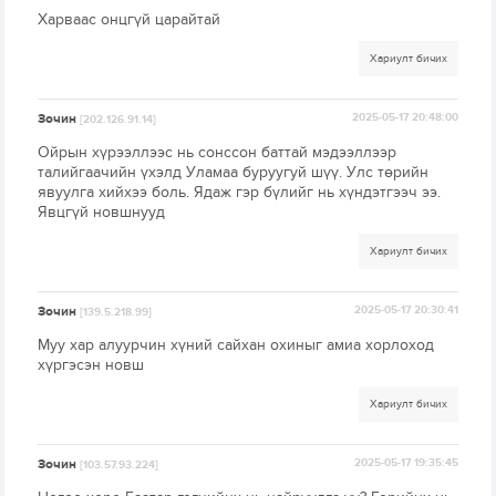
Харваас онцгүй царайтай
Хариулт бичих
Зочин
2025-05-17 20:48:00
[202.126.91.14]
Ойрын хүрээллээс нь сонссон баттай мэдээллээр
талийгаачийн үхэлд Уламаа буруугуй шүү. Улс төрийн
явуулга хийхээ боль. Ядаж гэр бүлийг нь хүндэтгээч ээ.
Явцгүй новшнууд
Хариулт бичих
Зочин
2025-05-17 20:30:41
[139.5.218.99]
Муу хар алуурчин хүний сайхан охиныг амиа хорлоход
хүргэсэн новш
Хариулт бичих
Зочин
2025-05-17 19:35:45
[103.57.93.224]