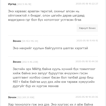
Иргэд
2025-05-18 10:22:27
[202.9.46.18]
Энэ харваас араатан төрхтэй, охиныг алсан нь
ойлгомжтой л бнадаг, олон цагийн дараа цагдаад
мэдэгджнэ гдг бол бүх нотолгоог устгасан бгаа
Хариулт бичих
Зочин
2025-05-18 11:49:15
[59.153.115.34]
Энэ нөхрийг хуулын байгууллга шалгах хэрэгтэй
Зочин
2025-05-18 10:44:30
[202.9.46.238]
Засгийн эрх МАНд байна хууль хүчний бүх томилгоог
хийж байна энэ залууг буруутгах өчүүхэнч гэсэн
шалтгаант холбоо сэжиг басан бол талбай дээр биш
461 т байж байгаа шүү дээ..ийм юм тарааж хүмүүсийн
дургүйг бүр их хүргэж яахнав
Зочин
2025-05-18 10:20:36
[122.201.31.108]
Хар технологи гэж энэ дээ. Энэ хүүгээс их л айж байна