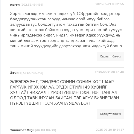
иргэн
2025-05-21 08:31:55
[202.55.191.194]
Зориг гаргаад жагсаж ч чадахгүй, С.Эрдэнийн хэлдэгээр
бөлдөгдүүлчихсэн гарууд чамаас арай илүү байгаа
залуусдаа тус болдоггүй юм гэхэд гай битгий бол. Энэ
жишгийг тогтоож байж энэ хэдэн улс төрч нэртэй хүмүүс
чинь иргэдээсээ айдаг, ичдэг, имээдэг ядаж хүүхдүүд нь
миний аав ээж том гээд энд тэнд хэрэг түвэг хийгээд,
таны миний хүүхдүүдийг дээрэлхээд явж чадахгүй болно.
Хариулт бичих
Зочин
2025-05-21 08:20:40
[73.109.136.113]
ЭЛБЭГЭЭ ЭНД ТЭНДЭЭС СОНИН СОНИН ХОГ ШААР
ГАРГАЖ ИРЭХ ЮМ АА. ЭРДЭНЭТИЙН 49 ХУВИЙГ
ХУЛГАЙЛЧИХААД ПҮРЭВТҮВШИН ГЭЭД НЭГ ТАНГАД
ОЛООД ТАВЬЧИХСАН БАЙСАН. ТЭР АГУУ БИЗНЕСМЭН
ПҮРЭВТҮВШИН ГЭЭЧ ХААНА ЯВАА БОЛ
Хариулт бичих
Tumurbat Orgil
2025-05-20 19:31:37
[66.181.184.25]