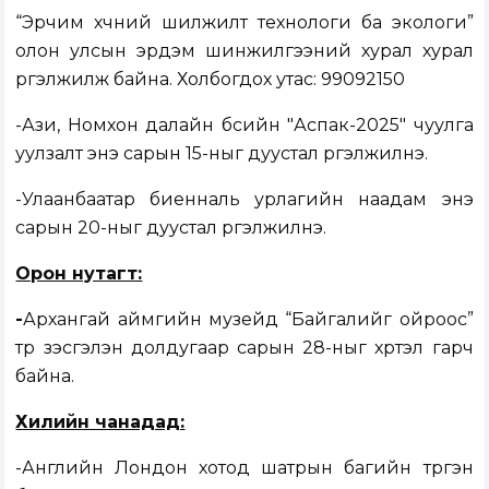
“Эрчим хүчний шилжилт технологи ба экологи”
олон улсын эрдэм шинжилгээний хурал хурал
үргэлжилж байна. Холбогдох утас: 99092150
-Ази, Номхон далайн бүсийн "Аспак-2025" чуулга
уулзалт энэ сарын 15-ныг дуустал үргэлжилнэ.
-Улаанбаатар биенналь урлагийн наадам энэ
сарын 20-ныг дуустал үргэлжилнэ.
Орон нутагт:
-
Архангай аймгийн музейд “Байгалийг ойроос”
түр үзэсгэлэн долдугаар сарын 28-ныг хүртэл гарч
байна.
Хилийн чанадад:
-Английн Лондон хотод шатрын багийн түргэн