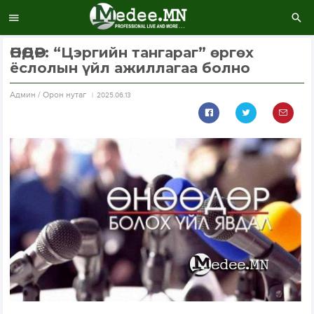
ӨНӨӨДӨР: “Цэргийн тангараг” өргөх
ёслолын үйл ажиллагаа болно
Aдмин / Орон нутаг
2025.06.13