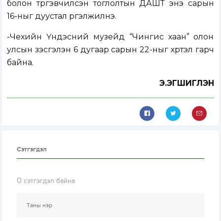
болон түргэвчилсэн тоглолтын ДАШТ энэ сарын
16-ныг дуустал үргэлжилнэ.
-Чехийн Үндэсний музейд “Чингис хаан” олон
улсын үзэсгэлэн 6 дугаар сарын 22-ныг хүртэл гарч
байна.
Э.ЭГШИГЛЭН
Сэтгэгдэл
0
сэтгэгдэл байна