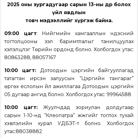
2025 оны зургадугаар сарын 13-ны өдөр болох
үйл явдлын
товч мэдээллийг хүргэж байна.
09:00 цагт
: Нийгмийн хамгааллын үндэсний
тогтолцооны үзэл баримтлалыг танилцуулах
хэлэлцүүлэг Төрийн ордонд болно. Холбогдох утас:
80863288, 88057167
10:00 цагт:
Дотоодын цэргийн байгууллагад
татагтан ирсэн залуусын “Цэргийн тангараг”
өргөх ёслолын үйл ажиллагаа Дотоодын цэргийн
05 дугаар ангид болно. Холбогдох утас: 99964588
10:00 цагт:
Жуулчдад зориулан долдугаар
сарын 1-10-нд “Клеопатра” жүжгийг тоглох тухай
хэвлэлийн хурал УДБЭТ-т болно. Холбогдох
утас:88038882