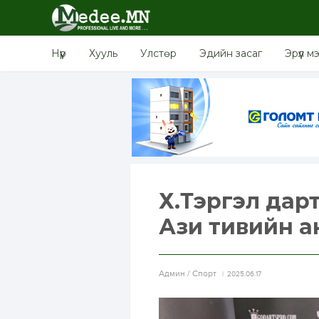
Нүүр
Хууль
Улстөр
Эдийн засаг
Эрүүл м
Х.Тэргэл дарт
Ази тивийн а
Aдмин / Спорт
2025.06.17