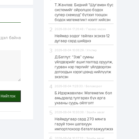
Т.Жанлав: Бидний "Шугаман бус
ЗГ: Автобензин,
системийг ойролцоо бодох
дизель түлшний
супер схемүүд" бүтээл тооцон
онцгой албан
татварыг тэглэлээ
бодох математикт нээлт хийсэн
2026-08-04 17:26:48 / Гадаад мэдээ
1 өдөр
2
0
Неймар зодог тайлах эсэхээ 12
гдэл байна
З.Мэндсайхан:
дугаар сард шийднэ
Хүнсний нөөцийг
бэлтгэх агуулах,
2026-08-04 10:08:29 / Улстөр
зоорь бэлтгэх ААН-
үүдэд хөнгөлөлттэй
Д.Батлут: “Зэв” сумны
зээл олгоно
үйлдвэрийг ашиглалтад оруулж,
1 өдөр
1
0
гурван нэр төрлийг үйлдвэрлэн
дотоодын хэрэгцээнд нийлүүлж
Европ дахь
монголчуудын
эхэлсэн
соёлын наадам
боллоо
2026-08-04 11:28:33 / Боловсрол
Б.Идэржавхлан: Математик бол
Нийтлэх
1 өдөр
2
0
амьдралд тулгарах бүх арга
ухааны суурь ойлголт
Өнгөрсөн сард
1,439.2 кг үнэт
2026-08-04 10:30:38 / Эдийн засаг
металл худалдан
авчээ
Наймдугаар сард 270 мянга
гаруй тонн шатахуун
импортлохоор баталгаажуулжээ
1 өдөр
0
0
Б.Найдалаа: Энэ
2026-08-04 10:37:33 / Эдийн засаг