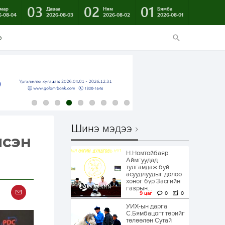
03
02
01
мар
Даваа
Ням
Бямба
6-08-04
2026-08-03
2026-08-02
2026-08-01
э
Шинэ мэдээ
лсэн
Н.Номтойбаяр:
Аймгуудад
тулгамдаж буй
асуудлуудыг долоо
хоног бүр Засгийн
газрын...
9 цаг
0
0
УИХ-ын дарга
С.Бямбацогт төрийг
төлөөлөн Сутай