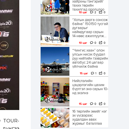
хайрхны тэнгэрийг
тахих төрийн
тахилгад оролцлоо
10 цаг
2
0
“Хотын дарга сонсож
байна” 150150 тусгай
дугаарыг
наймдугаар сарын
14-нөөс ажиллуулж...
10 цаг
0
0
“Чингис хаан” олон
улсын нисэх буудал
руу нийтийн тээврийн
автобус 24 цагаар
үйлчилж байна
15 цаг
1
0
Нийслэлийн
цэцэрлэгийн цахим
бүртгэл энэ сарын 10-
нд эхэлнэ
15 цаг
0
0
16 төрлийн эмийг нэг
эх үүсвэрээс
худалдан авах
D TOUR-
журмыг баталлаа
 дүнгээ