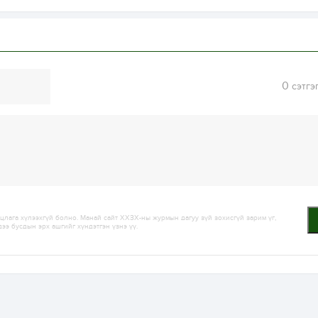
0
сэтгэ
лага хүлээхгүй болно. Манай сайт ХХЗХ-ны журмын дагуу зүй зохисгүй зарим үг,
дээ бусдын эрх ашгийг хүндэтгэн үзнэ үү.