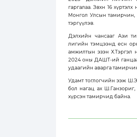
гаргалаа. Зөвхөн 16 хүрт
Монгол Улсын тамирчин, 1
тэргүүлэв.
Дэлхийн чансааг Ази тив
лигийн тэмцээнд есөн ор
амжилтын эзэн Х.Тэргэл 
2024 оны ДАШТ-ий ганцаар
удаагийн аварга тамирчи
Удамт тоглогчийн ээж Ш.
бол нагац ах Ш.Ганзориг
хүрсэн тамирчид байна.