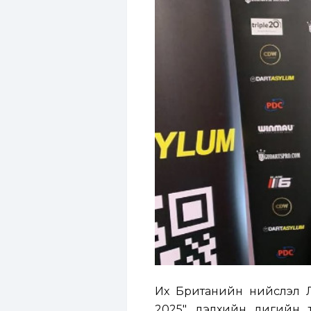
Их Британийн нийслэл Л
2025" дэлхийн лигийн т