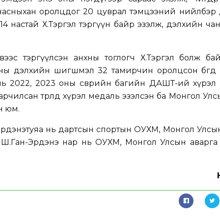
элх насныхан оролцдог 20 цуврал тэмцээний нийлбэр
4 настай Х.Тэргэл тэргүүн байр эзэлж, дэлхийн чан
ээс тэргүүлсэн анхны тоглогч Х.Тэргэл болж бай
ны дэлхийн шигшмэл 32 тамирчин оролцсон бөгөөд 
нь 2022, 2023 оны өсвөрийн багийн ДАШТ-ий хүрэл
чилсан төрөлд хүрэл медаль эзэлсэн ба Монгол Улсы
н юм.
Эрдэнэтуяа нь дартсын спортын ОУХМ, Монгол Улсы
, Ш.Ган-Эрдэнэ нар нь ОУХМ, Монгол Улсын аварга