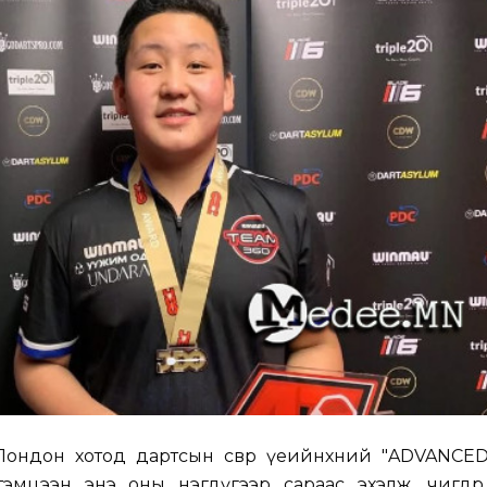
ондон хотод дартсын өсвөр үеийнхний "ADVANCE
эмцээн энэ оны нэгдүгээр сараас эхэлж, өчигдөр