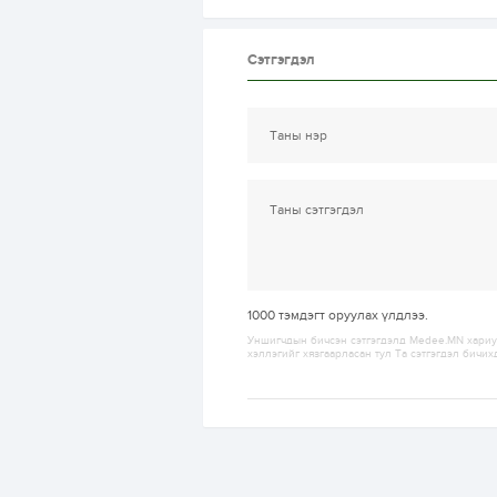
Сэтгэгдэл
1000
тэмдэгт оруулах үлдлээ.
Уншигчдын бичсэн сэтгэгдэлд Medee.MN хариуц
хэллэгийг хязгаарласан тул Та сэтгэгдэл бичих