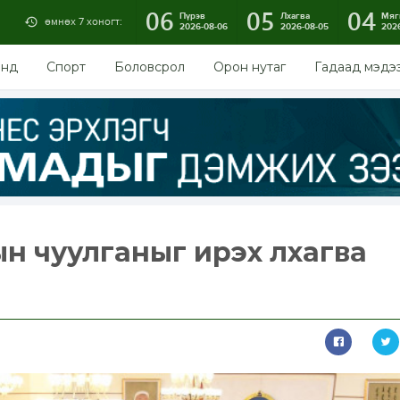
06
05
04
Пүрэв
Лхагва
Мяг
өмнөх 7 хоногт:
2026-08-06
2026-08-05
202
энд
Спорт
Боловсрол
Орон нутаг
Гадаад мэдэ
н чуулганыг ирэх лхагва