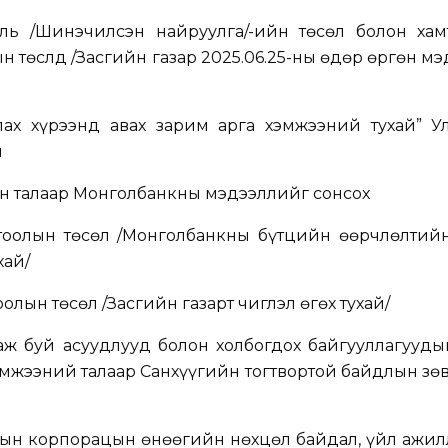
ь /Шинэчилсэн найруулга/-ийн төсөл болон хам
н төслүүд
/
Засгийн газар 2025.06.25-ны өдөр өргөн мэ
улах хүрээнд авах зарим арга хэмжээний тухай” У
л
н талаар Монголбанкны мэдээллийг сонсох
оолын төсөл /
Монголбанкны бүтцийн өөрчлөлтийн
хай
/
олын төсөл /
Засгийн газарт чиглэл өгөх тухай
/
аж буй асуудлууд болон холбогдох байгууллагууды
хэмжээний талаар Санхүүгийн тогтвортой байдлын з
лын корпорацын өнөөгийн нөхцөл байдал, үйл ажил