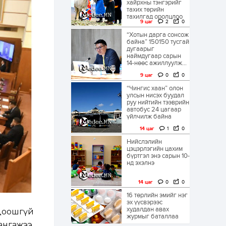
хайрхны тэнгэрийг
тахих төрийн
тахилгад оролцлоо
9 цаг
2
0
“Хотын дарга сонсож
байна” 150150 тусгай
дугаарыг
наймдугаар сарын
14-нөөс ажиллуулж...
9 цаг
0
0
“Чингис хаан” олон
улсын нисэх буудал
руу нийтийн тээврийн
автобус 24 цагаар
үйлчилж байна
14 цаг
1
0
Нийслэлийн
цэцэрлэгийн цахим
бүртгэл энэ сарын 10-
нд эхэлнэ
14 цаг
0
0
16 төрлийн эмийг нэг
эх үүсвэрээс
худалдан авах
 доошгүй
журмыг баталлаа
ангажээ.