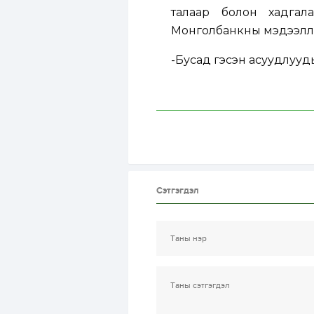
талаар болон хадгал
Монголбанкны мэдээлл
-Бусад гэсэн асуудлууд
Сэтгэгдэл