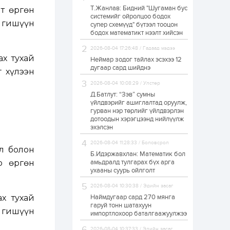
Т.Жанлав: Бидний "Шугаман бус
мт өргөн
ЗГ: Автобензин,
системийг ойролцоо бодох
дизель түлшний
9 гишүүн
супер схемүүд" бүтээл тооцон
онцгой албан
татварыг тэглэлээ
бодох математикт нээлт хийсэн
2026-08-04 17:26:48 / Гадаад мэдээ
1 өдөр
2
0
х тухай
Неймар зодог тайлах эсэхээ 12
З.Мэндсайхан:
дугаар сард шийднэ
 хүлээн
Хүнсний нөөцийг
бэлтгэх агуулах,
2026-08-04 10:08:29 / Улстөр
зоорь бэлтгэх ААН-
үүдэд хөнгөлөлттэй
Д.Батлут: “Зэв” сумны
зээл олгоно
үйлдвэрийг ашиглалтад оруулж,
1 өдөр
1
0
гурван нэр төрлийг үйлдвэрлэн
дотоодын хэрэгцээнд нийлүүлж
Европ дахь
монголчуудын
эхэлсэн
соёлын наадам
боллоо
2026-08-04 11:28:33 / Боловсрол
өл болон
Б.Идэржавхлан: Математик бол
1 өдөр
2
0
р өргөн
амьдралд тулгарах бүх арга
ухааны суурь ойлголт
Өнгөрсөн сард
1,439.2 кг үнэт
2026-08-04 10:30:38 / Эдийн засаг
металл худалдан
авчээ
х тухай
Наймдугаар сард 270 мянга
гаруй тонн шатахуун
 гишүүн
импортлохоор баталгаажуулжээ
1 өдөр
0
0
Б.Найдалаа: Энэ
2026-08-04 10:37:33 / Эдийн засаг