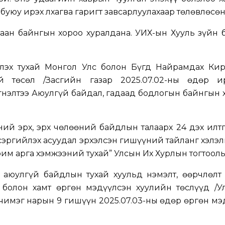
буюу ирэх лхагва гаригт завсарлуулахаар төлөвлөсөн
гаан байнгын хороо хуралдана. УИХ-ын Хууль зүйн
үлэх тухай Монгол Улс болон Бүгд Найрамдах Кир
й төсөл /Засгийн газар 2025.07.02-ны өдөр ир
үгнэлтээ Аюулгүй байдал, гадаад бодлогын байнгын
ний эрх, эрх чөлөөний байдлын талаарх 24 дэх илтг
сэргийлэх асуудал эрхэлсэн гишүүний тайланг хэлэ
рим арга хэмжээний тухай” Улсын Их Хурлын тогтоол
аюулгүй байдлын тухай хуульд нэмэлт, өөрчлөлт 
 болон хамт өргөн мэдүүлсэн хуулийн төслүүд /У
чимэг нарын 9 гишүүн 2025.07.03-ны өдөр өргөн мэ