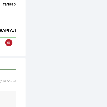
хэрэгжилт,
амлалтаас илүү
 талаар
бодит үр дүн чухал
2 өдөр
0
0
Неймар зодог тайлах
эсэхээ 12 дугаар сард
шийднэ
ЖАРГАЛ
2 өдөр
0
3
Нийслэлийн 30
дугаар сургуулийг 10
дугаар сарын 1-нд
ашиглалтад оруулна
2 өдөр
0
0
Морингийн давааны
замаас “Барилгын
хатуу хог хаягдал
дахин боловсруулах
гдэл байна
үйлдвэр” хүртэлх 1.5...
2 өдөр
0
0
COP17 хурлын үеэр 5
дүүргийн 73
цэцэрлэг, 60
сургуульд