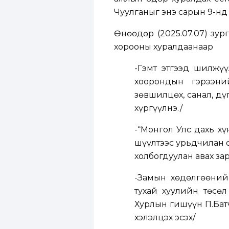
Чуулганыг энэ сарын 9-нд 
Өнөөдөр (2025.07.07) зур
хорооны хуралдаанаар
-Гэмт этгээд шилжү
хоорондын гэрээни
зөвшилцөх, санал, д
хүргүүлнэ./
-“Монгол Улс дахь хү
шүүлтээс урьдчилан 
холбогдуулан авах за
-Замын хөдөлгөөний 
тухай хуулийн төсөл
Хурлын гишүүн П.Бат
хэлэлцэх эсэх/