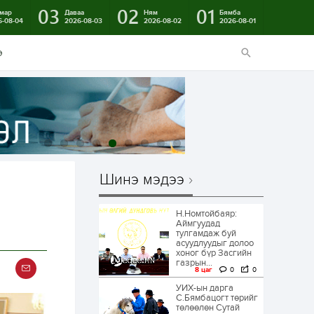
03
02
01
мар
Даваа
Ням
Бямба
6-08-04
2026-08-03
2026-08-02
2026-08-01
э
Шинэ мэдээ
Н.Номтойбаяр:
Аймгуудад
тулгамдаж буй
асуудлуудыг долоо
хоног бүр Засгийн
газрын...
8 цаг
0
0
УИХ-ын дарга
С.Бямбацогт төрийг
төлөөлөн Сутай