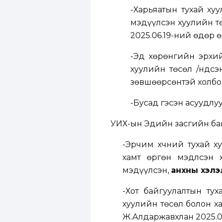
-Харьяатын тухай ху
мэдүүлсэн хуулийн т
2025.06.19-ний өдөр 
-Эд хөрөнгийн эрхий
хуулийн төсөл /Үндс
зөвшөөрсөнтэй холбог
-Бусад гэсэн асуудлу
УИХ-ын Эдийн засгийн ба
-
Эрчим хүчний тухай х
хамт өргөн мэдүүлсэн х
мэдүүлсэн,
анхны хэлэл
-
Хот байгуулалтын тух
хуулийн төсөл болон хам
Ж.Алдаржавхлан 2025.0