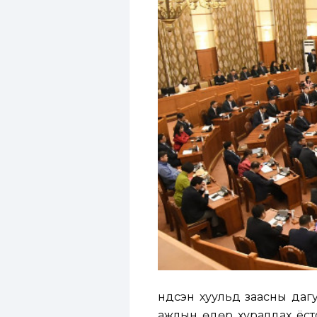
Үндсэн хуульд заасны даг
ажлын өдөр хуралдах ёсто