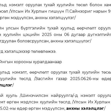
ульд нэмэлт оруулах тухай хуулийн төсөл болон ха
өсөл /Улсын Их Хурлын гишүүн П.Сайнзориг нарын 
өргөн мэдүүлсэн, анхны хэлэлцүүлэг/
н улсын бүртгэлийн тухай хуульд өөрчлөлт оруула
эн хуулийн цэцийн 2025 оны 06 дугаар дүгнэлтийг
дуулан боловсруулсан, анхны хэлэлцүүлэг/
уд хэлэлцэхээр төлөвлөжээ.
йнгын хорооны хуралдаанаар
уульд нэмэлт, өөрчлөлт оруулах тухай хуулийн төс
уулийн төслүүд
/
Засгийн газар 2025.06.26-ны өдө
цүүлэг
/
ай хууль /Шинэчилсэн найруулга/-д нэмэлт оруула
т өргөн мэдүүлсэн хуулийн төслүүд
/
Улсын Их Хурлын
5.02-ны өдөр өргөн мэдүүлсэн,
анхны хэлэлцүүлэг
/