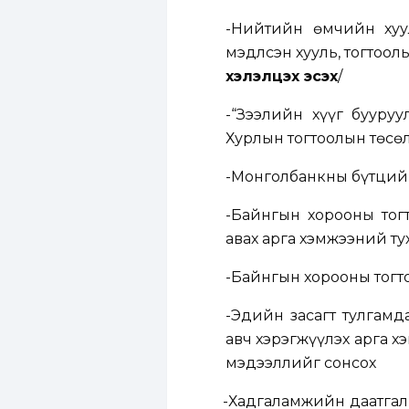
-
Нийтийн өмчийн хуул
мэдүүлсэн хууль, тогтоолы
хэлэлцэх эсэх
/
-“Зээлийн хүүг бууру
Хурлын тогтоолын төсө
-Монголбанкны бүтций
-Байнгын хорооны тогт
авах арга хэмжээний ту
-Байнгын хорооны тогто
-Эдийн засагт тулгамд
авч хэрэгжүүлэх арга 
мэдээллийг сонсох
-Хадгаламжийн даатга