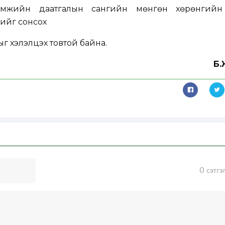
амжийн даатгалын сангийн мөнгөн хөрөнгийн
ийг сонсох
ыг хэлэлцэх товтой байна.
Б.
0
сэтгэ