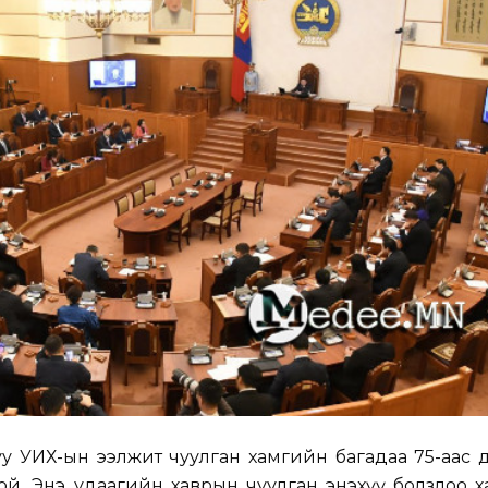
уу УИХ-ын ээлжит чуулган хамгийн багадаа 75-аас
й. Энэ удаагийн хаврын чуулган энэхүү болзлоо х