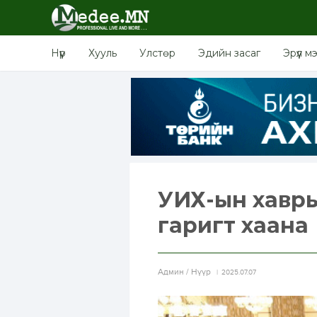
Нүүр
Хууль
Улстөр
Эдийн засаг
Эрүүл м
УИХ-ын хавры
гаригт хаана
Aдмин / Нүүр
2025.07.07