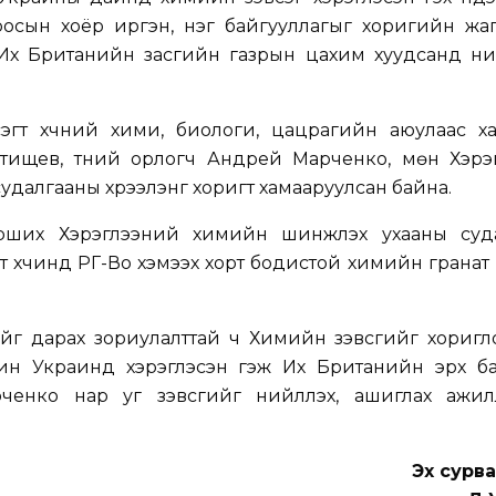
осын хоёр иргэн, нэг байгууллагыг хоригийн жаг
 Их Британийн засгийн газрын цахим хуудсанд ни
эгт хүчний хими, биологи, цацрагийн аюулаас ха
тищев, түүний орлогч Андрей Марченко, мөн Хэрэ
далгааны хүрээлэнг хоригт хамааруулсан байна.
рших Хэрэглээний химийн шинжлэх ухааны суд
т хүчинд РГ-Во хэмээх хорт бодистой химийн гранат 
ийг дарах зориулалттай ч Химийн зэвсгийг хоригл
ин Украинд хэрэглэсэн гэж Их Британийн эрх б
ченко нар уг зэвсгийг нийлүүлэх, ашиглах ажил
Эх сурв