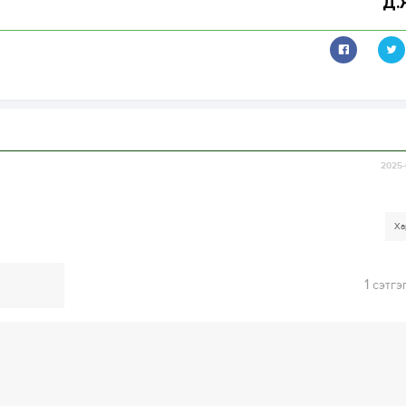
Д.
2025-
Ха
1
сэтгэ