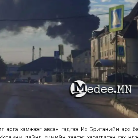
г арга хэмжээг авсан гэдгээ Их Британийн эрх б
 Украины дайнд химийн зэвсэг хэрэглэсэн гэх үнд