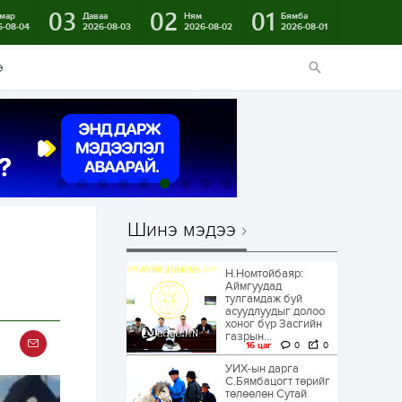
03
02
01
мар
Даваа
Ням
Бямба
6-08-04
2026-08-03
2026-08-02
2026-08-01
э
Шинэ мэдээ
Н.Номтойбаяр:
Аймгуудад
тулгамдаж буй
асуудлуудыг долоо
хоног бүр Засгийн
газрын...
16 цаг
0
0
УИХ-ын дарга
С.Бямбацогт төрийг
төлөөлөн Сутай