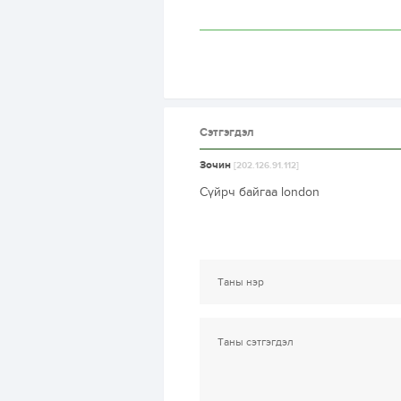
Сэтгэгдэл
Зочин
[202.126.91.112]
Сүйрч байгаа london