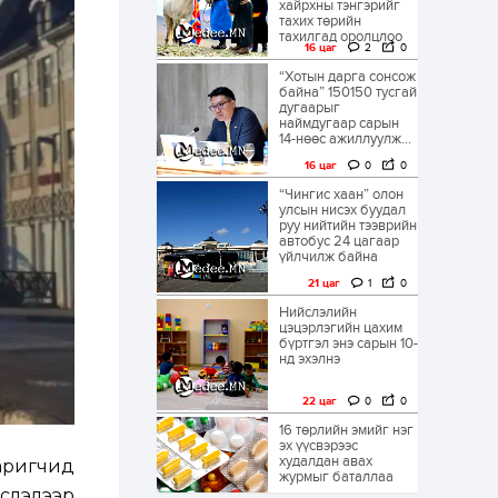
хайрхны тэнгэрийг
тахих төрийн
тахилгад оролцлоо
16 цаг
2
0
“Хотын дарга сонсож
байна” 150150 тусгай
дугаарыг
наймдугаар сарын
14-нөөс ажиллуулж...
16 цаг
0
0
“Чингис хаан” олон
улсын нисэх буудал
руу нийтийн тээврийн
автобус 24 цагаар
үйлчилж байна
21 цаг
1
0
Нийслэлийн
цэцэрлэгийн цахим
бүртгэл энэ сарын 10-
нд эхэлнэ
22 цаг
0
0
16 төрлийн эмийг нэг
эх үүсвэрээс
худалдан авах
аригчид
журмыг баталлаа
эслэлээр