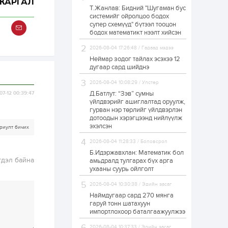
ЖАРГАЛ
Т.Жанлав: Бидний "Шугаман бус
ЗГ: Автобензин,
системийг ойролцоо бодох
дизель түлшний
супер схемүүд" бүтээл тооцон
онцгой албан
татварыг тэглэлээ
бодох математикт нээлт хийсэн
2026-08-04 17:26:48 / Гадаад мэдээ
1 өдөр
2
0
Неймар зодог тайлах эсэхээ 12
З.Мэндсайхан:
дугаар сард шийднэ
Хүнсний нөөцийг
бэлтгэх агуулах,
2026-08-04 10:08:29 / Улстөр
зоорь бэлтгэх ААН-
үүдэд хөнгөлөлттэй
Д.Батлут: “Зэв” сумны
07-12 00:39:47
зээл олгоно
үйлдвэрийг ашиглалтад оруулж,
1 өдөр
1
0
гурван нэр төрлийг үйлдвэрлэн
дотоодын хэрэгцээнд нийлүүлж
Европ дахь
монголчуудын
эхэлсэн
риулт бичих
соёлын наадам
боллоо
2026-08-04 11:28:33 / Боловсрол
Б.Идэржавхлан: Математик бол
гдэл байна
1 өдөр
2
0
амьдралд тулгарах бүх арга
ухааны суурь ойлголт
Өнгөрсөн сард
1,439.2 кг үнэт
2026-08-04 10:30:38 / Эдийн засаг
металл худалдан
авчээ
Наймдугаар сард 270 мянга
гаруй тонн шатахуун
импортлохоор баталгаажуулжээ
1 өдөр
0
0
Б.Найдалаа: Энэ
2026-08-04 10:37:33 / Эдийн засаг