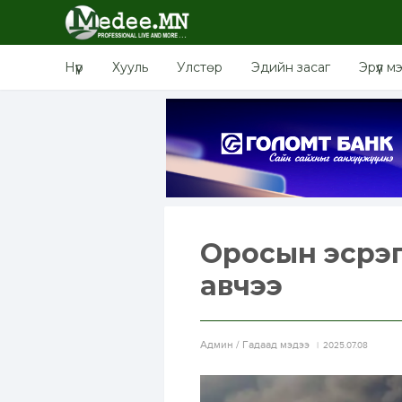
Нүүр
Хууль
Улстөр
Эдийн засаг
Эрүүл м
Оросын эсрэг
авчээ
Aдмин / Гадаад мэдээ
2025.07.08