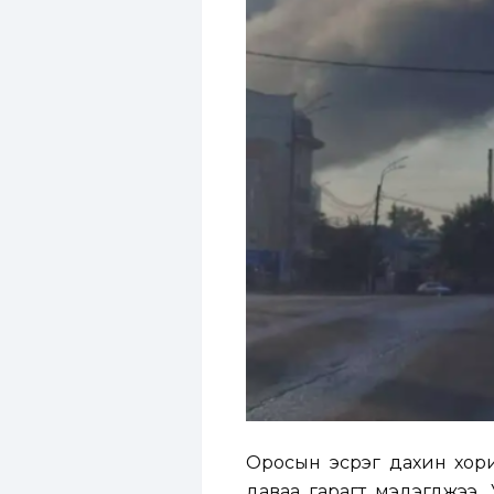
Оросын эсрэг дахин хори
даваа гарагт мэдэгджээ.