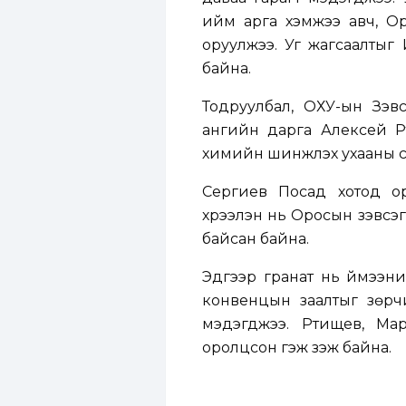
ийм арга хэмжээ авч, Ор
оруулжээ. Уг жагсаалтыг
байна.
Тодруулбал, ОХУ-ын Зэвс
ангийн дарга Алексей Р
химийн шинжлэх ухааны су
Сергиев Посад хотод о
хүрээлэн нь Оросын зэвсэг
байсан байна.
Эдгээр гранат нь үймээн
конвенцын заалтыг зөрч
мэдэгджээ. Ртищев, Мар
оролцсон гэж үзэж байна.