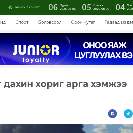
06
05
04
Пүрэв
Лхагва
Мяг
өмнөх 7 хоногт:
2026-08-06
2026-08-05
202
энд
Спорт
Боловсрол
Орон нутаг
Гадаад мэдэ
 дахин хориг арга хэмжээ