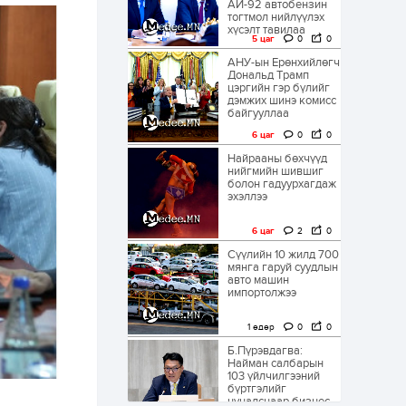
АИ-92 автобензин
тогтмол нийлүүлэх
хүсэлт тавилаа
5 цаг
0
0
АНУ-ын Ерөнхийлөгч
Дональд Трамп
цэргийн гэр бүлийг
дэмжих шинэ комисс
байгууллаа
6 цаг
0
0
Найрааны бөхчүүд
нийгмийн шившиг
болон гадуурхагдаж
эхэллээ
6 цаг
2
0
Сүүлийн 10 жилд 700
мянга гаруй суудлын
авто машин
импортолжээ
1 өдөр
0
0
Б.Пүрэвдагва:
Найман салбарын
103 үйлчилгээний
бүртгэлийг
цуцалснаар бизнес