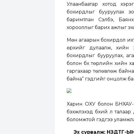
Улаанбаатар хотод хэрэ
бохирдлыг бууруулах з
баримтлан Сэлбэ, Бая
хорооллыг барих ажлыг эхл
Мөн агаарын бохирдол ихтэ
өрхийг дулаалж, хийн х
бохирдлыг бууруулах, аг
болон бүх төрлийн хийн х
гаргахаар төлөвлөж байна.
байна” гэдгийг онцолж ба
Харин ОХУ болон БНХАУ-ы
бэхжүүлэхэд бүхий л талаар
боломжтой гэдгээ уламжл
Эх сурвалж: НЗДТГ-