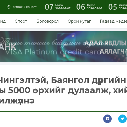
07
06
05
Баасан
Пүрэв
Лхагв
өмнөх 7 хоногт:
2026-08-07
2026-08-06
2026-
энд
Спорт
Боловсрол
Орон нутаг
Гадаад мэдэ
ингэлтэй, Баянгол дүүргийн
ы 5000 өрхийг дулаалж, хи
илжүүлнэ