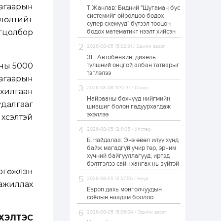
агаарын
Т.Жанлав: Бидний "Шугаман бус
Худалдагч
системийг ойролцоо бодох
Н.Амарзаяа:
лөлтийг
супер схемүүд" бүтээл тооцон
Дэлгүүрийн 32
хуудастай өрийн
гцолбор
бодох математикт нээлт хийсэн
дэвтэр долоо хоногт
л дүүрдэг
2026-08-05 15:02:31 / Эдийн засаг
1 өдөр
0
0
ЗГ: Автобензин, дизель
Б.Хулан дэлхийн
оны 5000
түлшний онцгой албан татварыг
аварга боллоо
тэглэлээ
агаарын
2026-08-08 11:32:31 / Спорт
ахилгаан
Найрааны бөхчүүд нийгмийн
1 өдөр
0
0
удалгааг
шившиг болон гадуурхагдаж
эхэллээ
Р.Даваадорж: Энэ
хүсэлтэй
намрын экспортын
орлого Монголд
2026-08-05 12:11:05 / Улстөр
боломж олгож болох
Б.Найдалаа: Энэ өвөл илүү хүнд
юм
байж магадгүй учир төр, эрчим
1 өдөр
0
2
хүчний байгууллагууд, иргэд
бэлтгэлээ сайн хангах нь зүйтэй
Автомашины улсын
өжүүлэн
дугаар сондгой
2026-08-05 12:57:50 / Нүүр
тоогоор төгссөн бол
 ажиллах
өнөөдөр шатахуун
Европ дахь монголчуудын
авна
соёлын наадам боллоо
1 өдөр
0
0
2026-08-05 15:06:04 / Эдийн засаг
 ХЭЛТЭС
Н.Номтойбаяр: