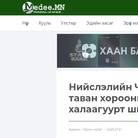
Нүүр
Хууль
Улстөр
Эдийн засаг
Эрүүл м
Нийслэлийн Ч
таван хороон
халаагуурт ш
Aдмин / Орон нутаг
2025.07.31