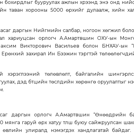
ын бохирдлыг бууруулах ажлын хүрээнд энэ онд ни
гийн таван хорооны 5000 өрхийг дулаалж, хийн ха
асаг даргын Нийгмийн салбар, ногоон хөгжил боло
ал хариуцсан орлогч А.Амартүвшин ОХУ-ын Монг
Максим Викторович Васильев болон БНХАУ-ын 
рөнхий захирал Ин Бээжин тэргүүтэй төлөөлөгчдий
й хэрэглээний төлөвлөлт, байгалийн шингэрүүл
уулах, дэд бүтцийн төслүүдийн хөрөнгө оруулалтыг нэм
м.
асаг даргын орлогч А.Амартүвшин “Өнөөдрийн б
мянга гаруй өрх хатуу түлш буюу сайжруулсан шах
о өвлийн улиралд нэмэгдэх хандлагатай байдаг.