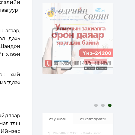
йслэлийн
эрхлэхэд таатай...
1 өдөр
1
0
лаагуурт
Долдугаар сард
709.503 зөрчил
бүртгэгджээ
н агаар,
ол дахь
1 өдөр
0
0
Цалинтай ээжийн 50
“Шандон
мянган төгрөгийн
г хүлээн
тэтгэмжийг 500
мянгад хүргэх
өргөдөлд санал авч
эхэлжээ
1 өдөр
2
0
сэн хий
Б.Түмэн-Өлзий: Олон
улсад хуримтлуулсан
эгдүүлэх
мэдлэг, туршлагаа эх
орныхоо хөгжилд
зориулна
1 өдөр
0
0
Алтны үнэ дөрвөн
улирал дараалан
айдлаар
өсөж байна
Их уншсан
Их сэтгэгдэлтэй
мал түлш
 Иймээс
2026-08-05 11:49:38 / Эдийн засаг
1 өдөр
0
0