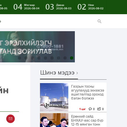
04
03
02
а
Мягмар
Даваа
Ням
08-05
2026-08-04
2026-08-03
2026-08-02
э
Шинэ мэдээ
Газрын тосны
йн
агуулахууд эхнээсээ
ашиглалтад ороход
бэлэн болжээ
1 цаг
0
0
Ерөнхий сайд
БНХАУ-аас сар бүр
12-15 мянган тонн