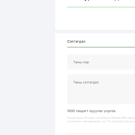
Сэтгэгдэл
1000
тэмдэгт оруулах үлдлээ.
Уншигчдын бичсэн сэтгэгдэлд Medee.MN хариуц
хэллэгийг хязгаарласан тул Та сэтгэгдэл бичих