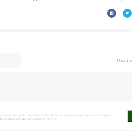
0
сэтгэ
лага хүлээхгүй болно. Манай сайт ХХЗХ-ны журмын дагуу зүй зохисгүй зарим үг,
дээ бусдын эрх ашгийг хүндэтгэн үзнэ үү.