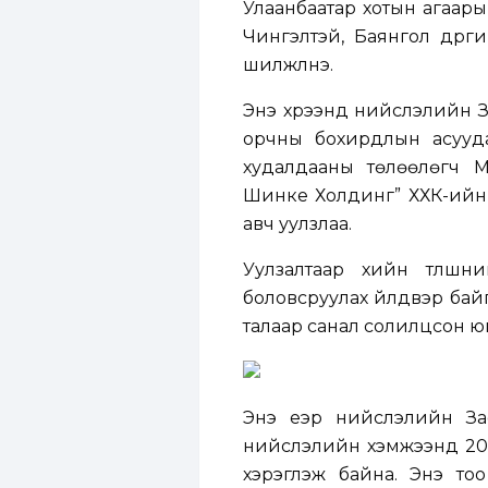
Улаанбаатар хотын агаар
Чингэлтэй, Баянгол дүүр
шилжүүлнэ.
Энэ хүрээнд нийслэлийн З
орчны бохирдлын асууд
худалдааны төлөөлөгч 
Шинке Холдинг” ХХК-ийн Е
авч уулзлаа.
Уулзалтаар хийн түлшни
боловсруулах үйлдвэр байг
талаар санал солилцсон ю
Энэ үеэр нийслэлийн З
нийслэлийн хэмжээнд 200 
хэрэглэж байна. Энэ то