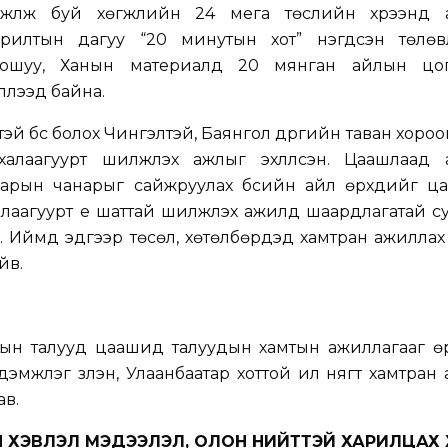
гжүүлж буй хөгжлийн 24 мега төслийн хүрээнд 
орилтын дагуу “20 минутын хот” нэгдсэн төлөв
нхошуу, Ханын материалд 20 мянган айлын цо
үүлээд байна.
й бүс болох Чингэлтэй, Баянгол дүүргийн таван хоро
алаагуурт шилжүүлэх ажлыг эхлүүлсэн. Цаашлаад 
аарын чанарыг сайжруулах бүсийн айл өрхүүдийг ц
алаагуурт үе шаттай шилжүүлэх ажилд шаардлагатай с
 Иймд эдгээр төсөл, хөтөлбөрүүдэд хамтран ажиллах 
йв.
н талууд цаашид талуудын хамтын ажиллагааг өрг
 дэмжлэг үзүүлэн, Улаанбаатар хоттой илүү нягт хамтран
ав.
ЫН ХЭВЛЭЛ МЭДЭЭЛЭЛ, ОЛОН НИЙТТЭЙ ХАРИЛЦАХ