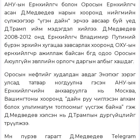
АНУ-ын Ерөнхийлөгч болон Оросын Ерөнхийлөгч
асан Д.Медведев нарын хооронд нийгмийн
сүлжээгээр "үгэн дайн" эрчээ авсаар буй үед
Д.Трамп ийм мэдэгдэл хийлээ. Д.Медведев
2008-2012 онд Ерөнхийлөгч Владимир Путиний
бүрэн эрхийн хугацаа завсарлах хооронд ОХУ-ын
ерөнхийлөгчөөр ажиллаж байсан бөгөөд одоо Оросын
Аюулгүйн зөвлөлийн орлогч даргын албыг хашдаг.
Оросын нефтийг худалдан авдаг Энэтхэг зэрэг
улсад татвар ногдуулна гэсэн АНУ-ын
Ерөнхийлөгчийн анхааруулга нь Москва,
Вашингтоны хооронд “дайн руу чиглэсэн алхам
болох ультиматум тоглоомыг үүсгэж байна” гэж
Д.Медведев хэлсэн нь Д.Трампын дургүйцлийг
төрүүлжээ.
Мөн пүрэв гарагт Д.Медведев Telegram