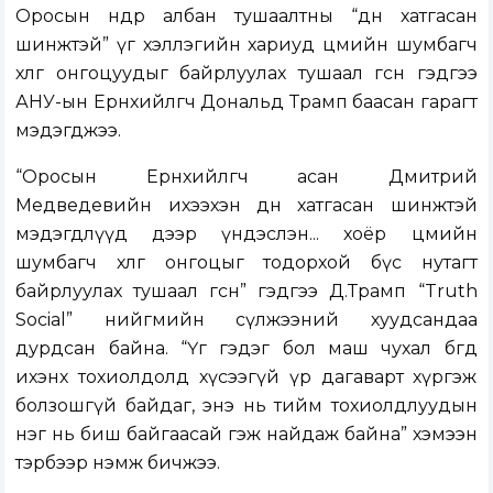
Оросын өндөр албан тушаалтны “өдөөн хатгасан
шинжтэй” үг хэллэгийн хариуд цөмийн шумбагч
хөлөг онгоцуудыг байрлуулах тушаал өгсөн гэдгээ
АНУ-ын Ерөнхийлөгч Дональд Трамп баасан гарагт
мэдэгджээ.
“Оросын Ерөнхийлөгч асан Дмитрий
Медведевийн ихээхэн өдөөн хатгасан шинжтэй
мэдэгдлүүд дээр үндэслэн... хоёр цөмийн
шумбагч хөлөг онгоцыг тодорхой бүс нутагт
байрлуулах тушаал өгсөн” гэдгээ Д.Трамп “Truth
Social” нийгмийн сүлжээний хуудсандаа
дурдсан байна. “Үг гэдэг бол маш чухал бөгөөд
ихэнх тохиолдолд хүсээгүй үр дагаварт хүргэж
болзошгүй байдаг, энэ нь тийм тохиолдлуудын
нэг нь биш байгаасай гэж найдаж байна” хэмээн
тэрбээр нэмж бичжээ.