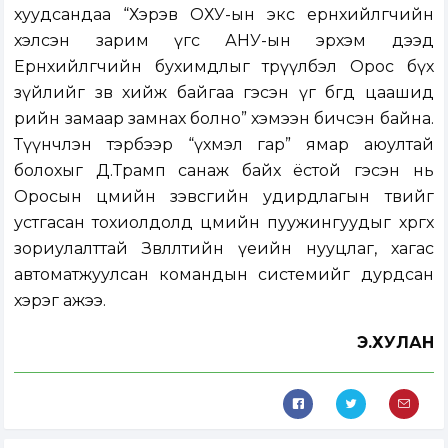
хуудсандаа “Хэрэв ОХУ-ын экс ерөнхийлөгчийн
хэлсэн зарим үгс АНУ-ын эрхэм дээд
Ерөнхийлөгчийн бухимдлыг төрүүлбэл Орос бүх
зүйлийг зөв хийж байгаа гэсэн үг бөгөөд цаашид
өөрийн замаар замнах болно” хэмээн бичсэн байна.
Түүнчлэн тэрбээр “үхмэл гар” ямар аюултай
болохыг Д.Трамп санаж байх ёстой гэсэн нь
Оросын цөмийн зэвсгийн удирдлагын төвийг
устгасан тохиолдолд цөмийн пуужингуудыг хөөргөх
зориулалттай Зөвлөлтийн үеийн нууцлаг, хагас
автоматжуулсан командын системийг дурдсан
хэрэг ажээ.
Э.ХУЛАН