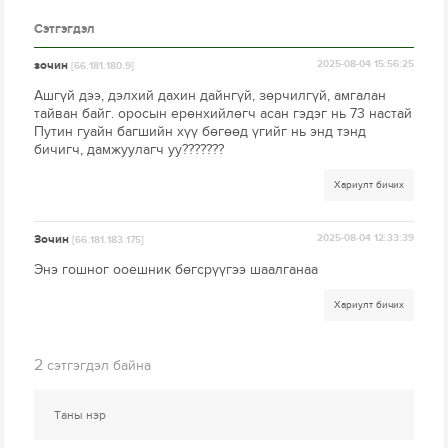
Сэтгэгдэл
зочин
2025-08-04 15:56:25
[66.181.180.9]
Ашгүй дээ, дэлхий дахин дайнгүй, зөрчилгүй, амгалан
тайван байг. оросын ерөнхийлөгч асан гэдэг нь 73 настай
Путин гуайн багшийн хүү бөгөөд үгийг нь энд тэнд
бичигч, дамжуулагч уу???????
Хариулт бичих
Зочин
2025-08-04 12:33:39
[66.181.183.175]
Энэ гошног ооешник бөгсрүүгээ шаалганаа
Хариулт бичих
2
сэтгэгдэл байна