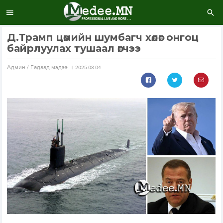
Д.Трамп цөмийн шумбагч хөлөг онгоц
байрлуулах тушаал өгчээ
Aдмин / Гадаад мэдээ
2025.08.04