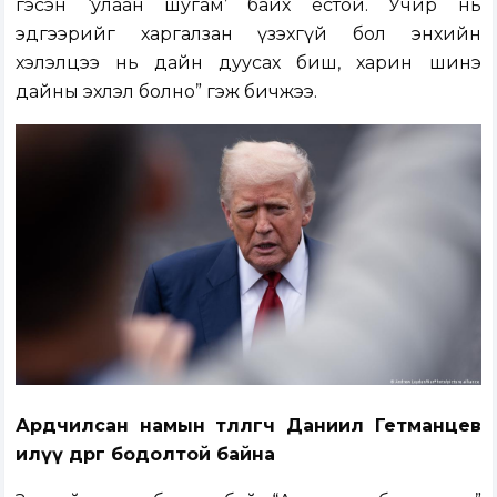
гэсэн ‘улаан шугам’ байх ёстой. Учир нь
эдгээрийг харгалзан үзэхгүй бол энхийн
хэлэлцээ нь дайн дуусах биш, харин шинэ
дайны эхлэл болно” гэж бичжээ.
Ардчилсан намын төлөөлөгч Даниил Гетманцев
илүү өөдрөг бодолтой байна