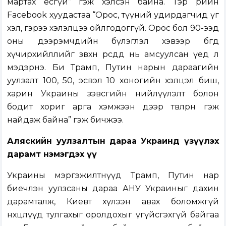
мартах ёсгүй” гэж хэлсэн байна. Тэр өөрийн
Facebook хуудастаа “Орос, түүний удирдагчид үг
хэл, гэрээ хэлэлцээ ойлгодоггүй. Орос бол 90-ээд
оны дээрэмчдийн бүлэглэл хэвээр бөгөөд
хүчирхийллийг зөвхөн өөрсдөд нь амсуулсан үед л
мэдэрнэ. Би Трамп, Путин нарын дараагийн
уулзалт 100, 50, эсвэл 10 хоногийн хэлцэл биш,
харин Украины зэвсгийн нийлүүлэлт болон
бодит хориг арга хэмжээн дээр төвлөрнө гэж
найдаж байна” гэж бичжээ.
Аляскийн уулзалтын дараа Украинд үзүүлэх
дарамт нэмэгдэх үү
Украины мэргэжилтнүүд Трамп, Путин нар
биечлэн уулзсаны дараа АНУ Украиныг дахин
дарамталж, Киевт хүлээн авах боломжгүй
нөхцөлүүд тулгахыг оролдохыг үгүйсгэхгүй байгаа