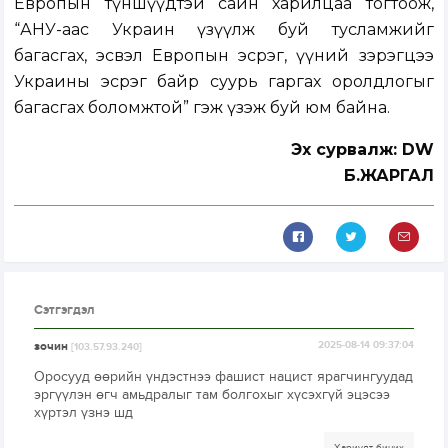
Европын түншүүдтэй сайн харилцаа тогтоож,
“АНУ-аас Украин үзүүлж буй тусламжийг
багасгах, эсвэл Европын эсрэг, үүний зэрэгцээ
Украины эсрэг байр суурь гаргах оролдлогыг
багасгах боломжтой” гэж үзэж буй юм байна.
Эх сурвалж: DW
Б.ЖАРГАЛ
Сэтгэгдэл
зочин
2025-08-14 09:37:04
[103.57.93.240]
Оросууд өөрийн үндэстнээ фашист нацист ярагчингуудад
эргүүлэн өгч амьдралыг там болгохыг хүсэхгүй эцэсээ
хүртэл үзнэ шд
Хариулт бичих