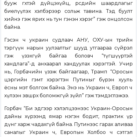
бууж өгөхтэй дүйцэхүйц, өөрсдийн шаардлагыг
биелүүлэх хэлбэрээр сольж тавина. Тэд буулт
хийнэ гэж ярих нь тун гэнэн хэрэг” гэж онцолсон
байна.
Гэсэн ч украин судлаач АНУ, ОХУ-ын төрийн
тэргүүн нарын уулзалтыг шууд утгаараа сүйрэл
гэж үзэхгүй байгаа боловч “түгшүүртэй
хандлага”-д анхаарал хандуулах хэрэгтэй. Учир
нь, Горбачийн үзэж байгаагаар, Трамп “Оросын
цэргийн гэмт хэрэгтэн Путиныг бүрэн хууль
ёсны мэт болгож байна. Энэ нь Украин ч, Европ ч
хүлээн зөвшөөрөх боломжгүй зүйл” гэж тэмдэглэжээ.
Горбач “Би эдгээр хэлэлцээнээс Украин-Оросын
дайны хүрээнд ямар нэгэн бодит, практик үр
дүнг харж чадахгүй байна. Путинээс гарах аливаа
саналыг Украин ч, Европын Холбоо ч сэтгэл