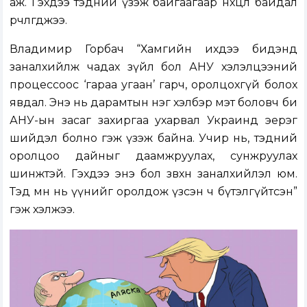
аж. Гэхдээ тэдний үзэж байгаагаар нөхцөл байдал
өөрчлөгджээ.
Владимир Горбач “Хамгийн ихдээ бидэнд
заналхийлж чадах зүйл бол АНУ хэлэлцээний
процессоос ‘гараа угаан’ гарч, оролцохгүй болох
явдал. Энэ нь дарамтын нэг хэлбэр мэт боловч би
АНУ-ын засаг захиргаа ухарвал Украинд эерэг
шийдэл болно гэж үзэж байна. Учир нь, тэдний
оролцоо дайныг даамжруулах, сунжруулах
шинжтэй. Гэхдээ энэ бол зөвхөн заналхийлэл юм.
Тэд өмнө нь үүнийг оролдож үзсэн ч бүтэлгүйтсэн”
гэж хэлжээ.