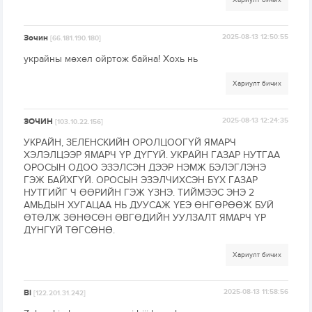
Зочин
2025-08-13 12:50:55
[66.181.190.180]
украйны мөхөл ойртож байна! Хохь нь
Хариулт бичих
ЗОЧИН
2025-08-13 12:24:35
[103.10.22.156]
УКРАЙН, ЗЕЛЕНСКИЙН ОРОЛЦООГҮЙ ЯМАРЧ
ХЭЛЭЛЦЭЭР ЯМАРЧ ҮР ДҮГҮЙ. УКРАЙН ГАЗАР НУТГАА
ОРОСЫН ОДОО ЭЗЭЛСЭН ДЭЭР НЭМЖ БЭЛЭГЛЭНЭ
ГЭЖ БАЙХГҮЙ. ОРОСЫН ЭЗЭЛЧИХСЭН БҮХ ГАЗАР
НУТГИЙГ Ч ӨӨРИЙН ГЭЖ ҮЗНЭ. ТИЙМЭЭС ЭНЭ 2
АМЬДЫН ХУГАЦАА НЬ ДУУСАЖ ҮЕЭ ӨНГӨРӨӨЖ БУЙ
ӨТӨЛЖ ЗӨНӨСӨН ӨВГӨДИЙН УУЛЗАЛТ ЯМАРЧ ҮР
ДҮНГҮЙ ТӨГСӨНӨ.
Хариулт бичих
Bi
2025-08-13 11:58:56
[122.201.31.242]