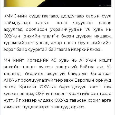
КМИС-ийн судалгаагаар, долдугаар сарын сүүл
наймдугаар сарын эхээр явуулсан санал
асуулгад оролцсон украинчуудын 76 хувь нь
ОХУ-ын “энхийн төлөвлөгөө”-г бүрэн дүүрэн няцааж,
түрэмгийлэгч улсад ямар нэгэн буулт хийхийн
эсрэг байр суурьтай байгаагаа илэрхийлжээ.
Мөн нийт иргэдийн 49 хувь нь АНУ-ын нөхцөлт
энхийн төлөвлөгөөг хүлээн зөвшөөрөхгүй байгаа аж. Уг
төлөвлөгөөнд Украинд аюулгүй байдлын баталгааг
АНУ-ыг оролцуулахгүйгээр зөвхөн Европын орнууд
олгох, Крымыг ОХУ-ын бүрэлдэхүүн хэсэг гэж
хүлээн зөвшөөрөх, ОХУ-ын эзлэн түрэмгийлсэн газар
нутгийг хэвээр үлдээх, ОХУ-д тавьсан хориг арга
хэмжээг цуцлах зэрэг заалтууд оржээ.