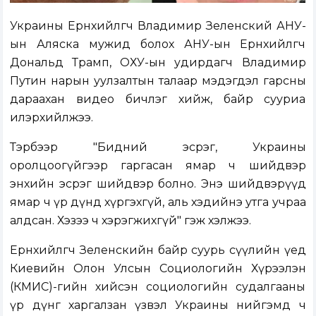
Украины Ерөнхийлөгч Владимир Зеленский АНУ-
ын Аляска мужид болох АНУ-ын Ерөнхийлөгч
Дональд Трамп, ОХУ-ын удирдагч Владимир
Путин нарын уулзалтын талаар мэдэгдэл гарсны
дараахан видео бичлэг хийж, байр сууриа
илэрхийлжээ.
Тэрбээр "Бидний эсрэг, Украины
оролцоогүйгээр гаргасан ямар ч шийдвэр
энхийн эсрэг шийдвэр болно. Энэ шийдвэрүүд
ямар ч үр дүнд хүргэхгүй, аль хэдийнэ утга учраа
алдсан. Хэзээ ч хэрэгжихгүй" гэж хэлжээ.
Ерөнхийлөгч Зеленскийн байр суурь сүүлийн үед
Киевийн Олон Улсын Социологийн Хүрээлэн
(КМИС)-гийн хийсэн социологийн судалгааны
үр дүнг харгалзан үзвэл Украины нийгэмд ч