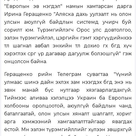
"Европын эв нэгдэл" намын хамтарсан дарга
Ирина Геращенко "Аляска дахь уулзалт нь олон
улсын аюулгүй байдлын системд учирч буй
сорилт юм. Түрэмгийлэгч Орос улс довтолгоо,
эзлэн түрэмгийлэл, цэргийн гэмт хэргүүдийнхээ
төлөө шагнал авбал энхийн төлөө дохио өгөх бөгөөд хүч
хэрэглэх сөрөг үр дагавар дагуулж болзошгүй" гэж
онцолсон байна.
Геращенко өөрийн Телеграм сувагтаа "Үүний
улмаас шинэ дайн эхлэх зам нээгдэх бөгөөд энэ нь
зөвхөн манай бүс нутгаар хязгаарлагдахгүй.
Тиймээс аливаа хэлэлцээ Украин ба Европын
холбооны оролцоотой, аюулгүй байдлын чанд
баталгаатай, олон улсын хяналт шалгалт, хориг
арга хэмжээний хамгаалалттайгаар явагдах
ёстой. Мөн эзлэн түрэмгийллийг хүлээн зөвшөөрөхгүй