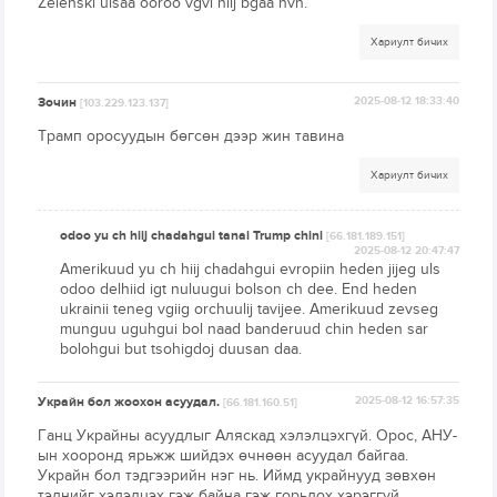
Zelenski ulsaa ooroo vgvi hiij bgaa hvn.
Хариулт бичих
Зочин
2025-08-12 18:33:40
[103.229.123.137]
Трамп оросуудын бөгсөн дээр жин тавина
Хариулт бичих
odoo yu ch hiij chadahgui tanai Trump chini
[66.181.189.151]
2025-08-12 20:47:47
Amerikuud yu ch hiij chadahgui evropiin heden jijeg uls
odoo delhiid igt nuluugui bolson ch dee. End heden
ukrainii teneg vgiig orchuulij tavijee. Amerikuud zevseg
munguu uguhgui bol naad banderuud chin heden sar
bolohgui but tsohigdoj duusan daa.
Украйн бол жоохон асуудал.
2025-08-12 16:57:35
[66.181.160.51]
Ганц Украйны асуудлыг Аляскад хэлэлцэхгүй. Орос, АНУ-
ын хооронд ярьжж шийдэх өчнөөн асуудал байгаа.
Украйн бол тэдгээрийн нэг нь. Иймд украйнууд зөвхөн
тэднийг хэлэлцэх гэж байна гэж горьдох хэрэггүй.