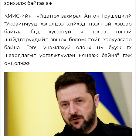
зонхилж байгаа аж.
КМИС-ийн гүйцэтгэх захирал Антон Грушецкий
"Украинчууд хэлэлцээ хийхэд нээлттэй хэвээр
байгаа бөгөөд хүсэлгүй ч гэлээ төвөгтэй
шийдвэрүүдийг зөвшөөрөх боломжтойг харуулсаар
байна. Гэвч үнэмлэхүй олонх нь бууж өгөх
шаардлагыг үргэлжлүүлэн няцааж байна" гэж
онцолжээ.