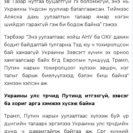
зөв: Газар нутгаа буцалтгүй өгөх боломжгүй, энэ нь
Украины Үндсэн хуулиар баталгаажсан. Тиймээс
Аляска дахь уулзалтын талаар ямар нэгэн
шийдэл гарахгүй гэж би бодож байна” гэжээ.
Тэрбээр "Энэ уулзалтаас хойш АНУ ба ОХУ дахин
бодит байдалтай тулгарна. Тэд юу ч тохиролцсон
бай хамаагүй Украины Зэвсэгт хүчин эх орноо
хамгаалсаар байх бөгөөд Европын түншүүд Трамп,
Путин нарын тохиролцоог хүлээн зөвшөөрч, нэг
талыг барьж биелүүлэхэд бэлэн биш байна"
хэмээн хэлсэн аж.
Украины улс төрчид Путинд итгэхгүй, зэвсэг
ба хориг арга хэмжээ хүсэж байна
Трамп, Путин нарын уулзалтаас хүлээж буй үр
дүнгийн талаарх эргэлзээ Украины улс төрчдийн
дунд ч давамгайлж байгаа аж. Сөрөг хүчний