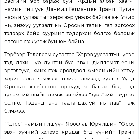
Засгийн эрх барьж буй “Ардын албан хаагч”
намын гишүүн Даниил Гетманцев Трамп, Путин
нарын уулзалтыг эерэгээр үнэлж байгаа аж. Учир
нь, энэхүү уулзалт нь Оросын талын гал зогсоох
талаарх байр суурийг тодорхой болгох боломж
олгоно гэж үзэж буй юм байна.
Тэрбээр Телеграм сувагтаа “Хэрэв уулзалтын үеэр
тэд дахин үр дүнтэй бус, зөвхөн ‘дипломат ёсны
эргэлтүүд’ хийх гэж оролдвол Америкийн хатуу
хориг арга хэмжээг нэмж тавихад хүрнэ. Үүнд
Оросын холбоотон орнууд ч багтах бөгөөд тэд
түрэмгийллийг дэмжсэнийхээ "хувь"-ийг хүртэх
болно. Тэдэнд энэ таалагдахгүй нь лав” гэж
бичжээ.
“Голос” намын гишүүн Ярослав Юрчишин "Орос
зөвхөн хүчний хэлээр ярьдаг бөгөөд үүнийг Трамп