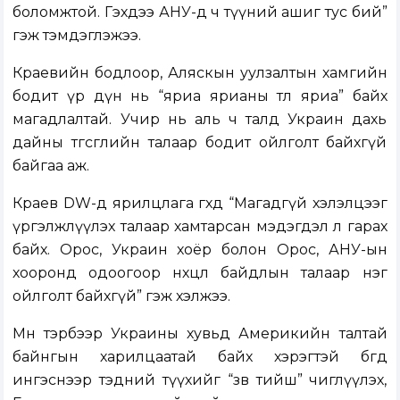
боломжтой. Гэхдээ АНУ-д ч түүний ашиг тус бий”
гэж тэмдэглэжээ.
Краевийн бодлоор, Аляскын уулзалтын хамгийн
бодит үр дүн нь “яриа ярианы төлөө яриа” байх
магадлалтай. Учир нь аль ч талд Украин дахь
дайны төгсгөлийн талаар бодит ойлголт байхгүй
байгаа аж.
Краев DW-д ярилцлага өгөхдөө “Магадгүй хэлэлцээг
үргэлжлүүлэх талаар хамтарсан мэдэгдэл л гарах
байх. Орос, Украин хоёр болон Орос, АНУ-ын
хооронд одоогоор нөхцөл байдлын талаар нэг
ойлголт байхгүй” гэж хэлжээ.
Мөн тэрбээр Украины хувьд Америкийн талтай
байнгын харилцаатай байх хэрэгтэй бөгөөд
ингэснээр тэдний түүхийг “зөв тийш” чиглүүлэх,