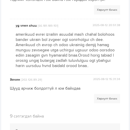
Хариулт бичих
yg vnen shuu
2025-08-12 20:51:38
[66.181.189.151]
amerikuud evrei izrailiin asuudal mash chahal bolohoos
bander ukrain bol zvgeer ogt sonirholgui ch dee.
Amerikuud ch evrop ch odoo ukrainiig demjij hamag
munguu zevsegee utga uchirgui ugsuur odoo oorsdoo
ediin zasagiin gvn hyamarald bnaa.Orosd horig tabiad l
orosiig ungaj butargaj zadlah tuluvlulguu ogt ybahgui
harin uursduu hvnd baidald orood bnaa..
Зочин
2025-08-12 15:31:34
[202.126.89.29]
Шууд арчиж болдоггүй л юм байхдаа
Хариулт бичих
9
сэтгэгдэл байна