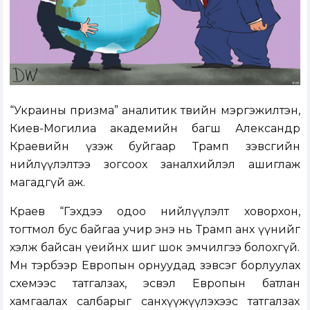
“Украины призма” аналитик төвийн мэргэжилтэн,
Киев-Могилиа академийн багш Александр
Краевийн үзэж буйгаар Трамп зэвсгийн
нийлүүлэлтээ зогсоох заналхийлэл ашиглаж
магадгүй аж.
Краев “Гэхдээ одоо нийлүүлэлт ховорхон,
тогтмол бус байгаа учир энэ нь Трамп анх үүнийг
хэлж байсан үеийнх шиг шок эмчилгээ болохгүй.
Мөн тэрбээр Европын орнуудад зэвсэг борлуулах
схемээс татгалзах, эсвэл Европын батлан
хамгаалах салбарыг санхүүжүүлэхээс татгалзах