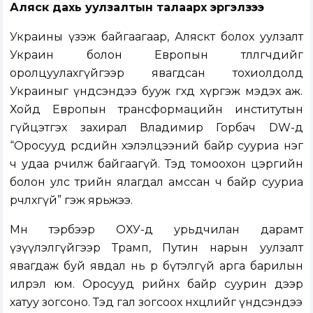
Аляск дахь уулзалтын талаарх эргэлзээ
Украины үзэж байгаагаар, Аляскт болох уулзалт
Украин болон Европын төлөөлөгчдийг
оролцуулахгүйгээр явагдсан тохиолдолд
Украиныг үндсэндээ бууж өгөхөд хүргэж мэдэх аж.
Хойд Европын трансформацийн институтын
гүйцэтгэх захирал Владимир Горбач DW-д
“Оросууд өөрсдийн хэлэлцээний байр сууриа нэг
ч удаа өөрчилж байгаагүй. Тэд томоохон цэргийн
болон улс төрийн ялагдал амссан ч байр сууриа
өөрчлөхгүй” гэж ярьжээ.
Мөн тэрбээр ОХУ-д урьдчилан дарамт
үзүүлэлгүйгээр Трамп, Путин нарын уулзалт
явагдаж буй явдал нь өөрөө бүтэлгүй арга барилын
илрэл юм. Оросууд өөрийнхөө байр суурин дээр
хатуу зогсоно. Тэд гал зогсоох нөхцөлийг үндсэндээ