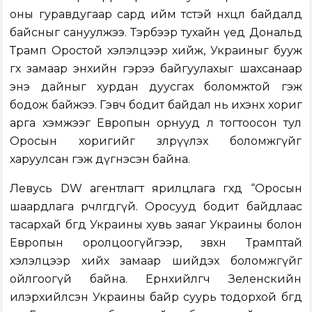
оны гуравдугаар сард ийм төстэй нөхцөл байдалд
байсныг сануулжээ. Тэрбээр тухайн үед Дональд
Трамп Оростой хэлэлцээр хийж, Украиныг бууж
өгөх замаар энхийн гэрээ байгуулахыг шахсанаар
энэ дайныг хурдан дуусгах боломжтой гэж
бодож байжээ. Гэвч бодит байдал нь ихэнх хориг
арга хэмжээг Европын орнууд л тогтоосон тул
Оросын хоригийг зөөлрүүлэх боломжгүйг
харуулсан гэж дүгнэсэн байна.
Левусь DW агентлагт ярилцлага өгөхдөө “Оросын
шаардлага өөрчлөгдөөгүй. Оросууд бодит байдлаас
тасархай бөгөөд Украины хувь заяаг Украины болон
Европын оролцоогүйгээр, зөвхөн Трамптай
хэлэлцээр хийх замаар шийдэх боломжгүйг
ойлгоогүй байна. Ерөнхийлөгч Зеленскийн
илэрхийлсэн Украины байр суурь тодорхой бөгөөд