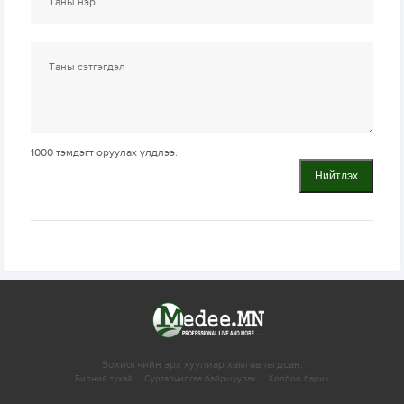
1000
тэмдэгт оруулах үлдлээ.
Нийтлэх
Зохиогчийн эрх хуулиар хамгаалагдсан.
Бидний тухай
Сурталчилгаа байршуулах
Холбоо барих