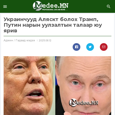
Украинчууд Аляскт болох Трамп,
Путин нарын уулзалтын талаар юу
ярив
Aдмин / Гадаад мэдээ
2025.08.12