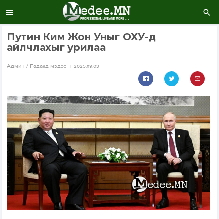
Путин Ким Жон Уныг ОХУ-д
айлчлахыг урилаа
Aдмин / Гадаад мэдээ
2025.09.03