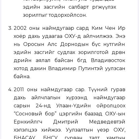
эдийн засгийн салбарт өргөжүүлэх
зорилтыг тодорхойлсон.
2002 оны наймдугаар сард Ким Чен Ир
хоёр дахь удаагаа ОХУ-д айлчилжээ. Энэ
нь Оросын Алс Дорнодын бүс нутгийн
эдийн засгийг судлах зорилготой дөрвөн
өдрийн аялал байсан бөгөөд Владивосток
хотод дахин Владимир Путинтэй уулзсан
байна.
2011 оны наймдугаар сар. Түүний гурав
дахь айлчлалын хүрээнд наймдугаар
сарын 24-нд Улаан-Үдийн ойролцоох
“Сосновый бор” цэргийн баазад ОХУ-ын
Ерөнхийлөгч Дмитрий Медведевтэй
хэлэлцээ хийжээ. Уулзалтын үеэр ОХУ,
БНАСАУ, БНСУ гурван талт хамтын