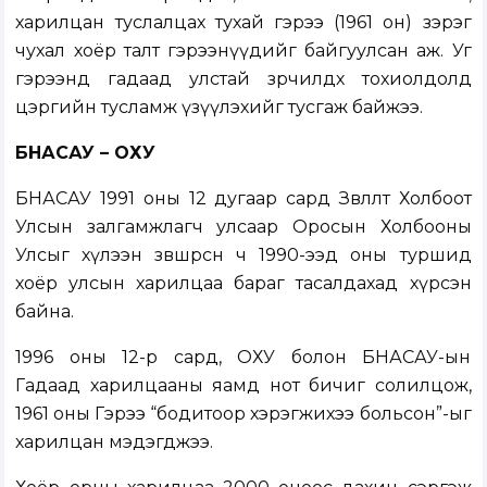
харилцан туслалцах тухай гэрээ (1961 он) зэрэг
чухал хоёр талт гэрээнүүдийг байгуулсан аж. Уг
гэрээнд гадаад улстай зөрчилдөх тохиолдолд
цэргийн тусламж үзүүлэхийг тусгаж байжээ.
БНАСАУ – ОХУ
БНАСАУ 1991 оны 12 дугаар сард Зөвлөлт Холбоот
Улсын залгамжлагч улсаар Оросын Холбооны
Улсыг хүлээн зөвшөөрсөн ч 1990-ээд оны туршид
хоёр улсын харилцаа бараг тасалдахад хүрсэн
байна.
1996 оны 12-р сард, ОХУ болон БНАСАУ-ын
Гадаад харилцааны яамд нот бичиг солилцож,
1961 оны Гэрээ “бодитоор хэрэгжихээ больсон”-ыг
харилцан мэдэгджээ.