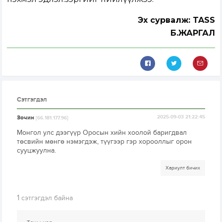
Эх сурвалж: TASS
Б.ЖАРГАЛ
Сэтгэгдэл
Зочин
2025-09-03 21:22:45
[66.181.177.96]
Монгол улс дээгүүр Оросын хийн хоолой баригдвал
төсвийн мөнгө нэмэгдэж, түүгээр гэр хорооллыг орон
сууцжуулна.
Хариулт бичих
1
сэтгэгдэл байна