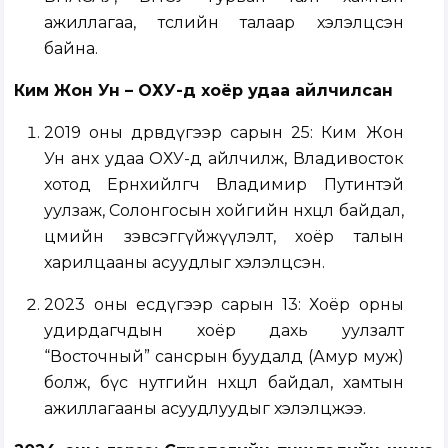
ажиллагаа, төслийн талаар хэлэлцсэн
байна.
Ким Жон Ун – ОХУ-д хоёр удаа айлчилсан
2019 оны дөрөвдүгээр сарын 25: Ким Жон
Ун анх удаа ОХУ-д айлчилж, Владивосток
хотод Ерөнхийлөгч Владимир Путинтэй
уулзаж, Солонгосын хойгийн нөхцөл байдал,
цөмийн зэвсэггүйжүүлэлт, хоёр талын
харилцааны асуудлыг хэлэлцсэн.
2023 оны есдүгээр сарын 13: Хоёр орны
удирдагчдын хоёр дахь уулзалт
“Восточный” сансрын буудалд (Амур муж)
болж, бүс нутгийн нөхцөл байдал, хамтын
ажиллагааны асуудлуудыг хэлэлцжээ.