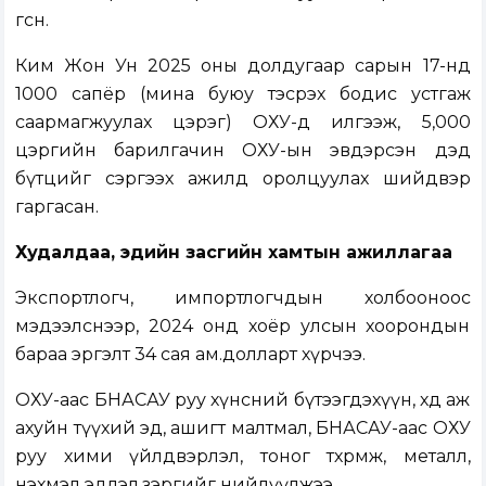
өгсөн.
Ким Жон Ун 2025 оны долдугаар сарын 17-нд
1000 сапёр (мина буюу тэсрэх бодис устгаж
саармагжуулах цэрэг) ОХУ-д илгээж, 5,000
цэргийн барилгачин ОХУ-ын эвдэрсэн дэд
бүтцийг сэргээх ажилд оролцуулах шийдвэр
гаргасан.
Худалдаа, эдийн засгийн хамтын ажиллагаа
Экспортлогч, импортлогчдын холбооноос
мэдээлснээр, 2024 онд хоёр улсын хоорондын
бараа эргэлт 34 сая ам.долларт хүрчээ.
ОХУ-аас БНАСАУ руу хүнсний бүтээгдэхүүн, хөдөө аж
ахуйн түүхий эд, ашигт малтмал, БНАСАУ-аас ОХУ
руу хими үйлдвэрлэл, тоног төхөөрөмж, металл,
нэхмэл эдлэл.зэргийг нийлүүлжээ.