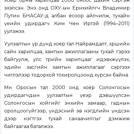
Хоёр орны харилцаа 2000 оноос дахин сэргэж
эхэлсэн. Энэ онд ОХУ-ын Ерөнхийлөгч Владимир
Путин БНАСАУ-д албан ёсоор айлчилж, тухайн
үеийн удирдагч Ким Чен Иртэй (1994–2011)
уулзжээ.
Уулзалтын үр дүнд хоёр тал Найрамдалт, хөршийн
сайн харилцаа, хамтын ажиллагааны тухай гэрээ
байгуулж, улс төрийн харилцааг идэвхжүүлэх,
эдийн засгийн хамтын ажиллагааг сэргээх
чиглэлээр тодорхой тохиролцоонд хүрсэн байна.
Мөн Оросын тал 2000 онд хоёр Солонгосын
удирдагчдын уулзалтын үеэр дэвшүүлсэн
Солонгосын хойгийг энхийн замаар, гаднын
оролцоогүйгээр, үндэсний эв нэгдлийн үндсэн
дээр нэгтгэх тухай санаачилгыг дэмжиж
байгаагаа баталжээ.