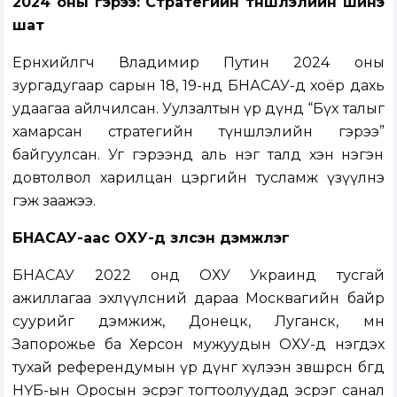
2024 оны гэрээ: Стратегийн түншлэлийн шинэ
шат
Ерөнхийлөгч Владимир Путин 2024 оны
зургадугаар сарын 18, 19-нд БНАСАУ-д хоёр дахь
удаагаа айлчилсан. Уулзалтын үр дүнд “Бүх талыг
хамарсан стратегийн түншлэлийн гэрээ”
байгуулсан. Уг гэрээнд аль нэг талд хэн нэгэн
довтолвол харилцан цэргийн тусламж үзүүлнэ
гэж заажээ.
БНАСАУ-аас ОХУ-д үзүүлсэн дэмжлэг
БНАСАУ 2022 онд ОХУ Украинд тусгай
ажиллагаа эхлүүлсний дараа Москвагийн байр
суурийг дэмжиж, Донецк, Луганск, мөн
Запорожье ба Херсон мужуудын ОХУ-д нэгдэх
тухай референдумын үр дүнг хүлээн зөвшөөрсөн бөгөөд
НҮБ-ын Оросын эсрэг тогтоолуудад эсрэг санал