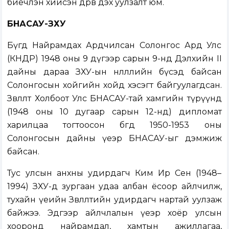
биечлэн хийсэн дөрөв дэх уулзалт юм.
БНАСАУ-ЗХУ
Бүгд Найрамдах Ардчилсан Солонгос Ард Улс
(КНДР) 1948 оны 9 дүгээр сарын 9-нд Дэлхийн II
дайны дараа ЗХУ-ын нөлөөллийн бүсэд байсан
Солонгосын хойгийн хойд хэсэгт байгуулагдсан.
Зөвлөлт Холбоот Улс БНАСАУ-тай хамгийн түрүүнд
(1948 оны 10 дугаар сарын 12-нд) дипломат
харилцаа тогтоосон бөгөөд 1950-1953 оны
Солонгосын дайны үеэр БНАСАУ-ыг дэмжиж
байсан.
Тус улсын анхны удирдагч Ким Ир Сен (1948–
1994) ЗХУ-д зургаан удаа албан ёсоор айлчилж,
тухайн үеийн Зөвлөлтийн удирдагч нартай уулзаж
байжээ. Эдгээр айлчлалын үеэр хоёр улсын
хооронд найрамдал, хамтын ажиллагаа,