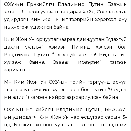
ОХУ-ын Ерөнхийлөгч Владимир Путин Бээжин
хотноо болсон уулзалтын дараа Хойд Солонгосын
удирдагч Ким Жон Уныг тээврийн хэрэгсэл рүү
нь хүргэж, үдэж өгсөн байна.
Ким Жон Ун орчуулагчаараа дамжуулан:“Удахгүй
дахин уулзъя” хэмээн Путинд хэлсэн бол
Владимир Путин “Тэгэлгүй яах вэ! Бид таныг
хүлээж байна. Заавал ирээрэй” хэмээн
хариулжээ.
Мөн Ким Жон Ун ОХУ-ын төрийн тэргүүнд эрүүл
энх, ажлын амжилт хүсэн ерөөсөн бол Путин:“Чамд ч
мөн адил!”) хэмээн найрсгаар хариулсан байна.
ОХУ-ын Ерөнхийлөгч Владимир Путин, БНАСАУ-
ын удирдагч Ким Жон Ун нар есдүгээр сарын 3-
нд Бээжин хотноо уулзсан бөгөөд энэ нь тэдний