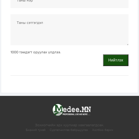
1000
тэмдэгт оруулах үлдлээ.
Нийтлэх
Зохиогчийн эрх хуулиар хамгаалагдсан.
Бидний тухай
Сурталчилгаа байршуулах
Холбоо барих