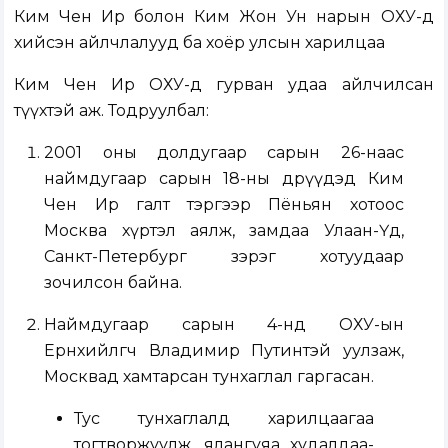
Ким Чен Ир болон Ким Жон Ун нарын ОХУ-д
хийсэн айлчлалууд ба хоёр улсын харилцаа
Ким Чен Ир ОХУ-д гурван удаа айлчилсан
түүхтэй аж. Тодруулбал:
2001 оны долдугаар сарын 26-наас
наймдугаар сарын 18-ны өдрүүдэд Ким
Чен Ир галт тэргээр Пёньян хотоос
Москва хүртэл аялж, замдаа Улаан-Үд,
Санкт-Петербург зэрэг хотуудаар
зочилсон байна.
Наймдугаар сарын 4-нд ОХУ-ын
Ерөнхийлөгч Владимир Путинтэй уулзаж,
Москвад хамтарсан тунхаглал гаргасан.
Тус тунхаглалд харилцаагаа
тогтворжуулж, ялангуяа худалдаа-