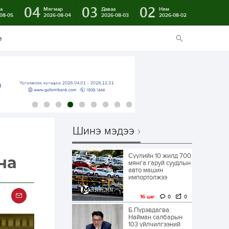
04
03
02
а
Мягмар
Даваа
Ням
08-05
2026-08-04
2026-08-03
2026-08-02
э
Шинэ мэдээ
Сүүлийн 10 жилд 700
на
мянга гаруй суудлын
авто машин
импортолжээ
16 цаг
0
0
Б.Пүрэвдагва:
Найман салбарын
103 үйлчилгээний