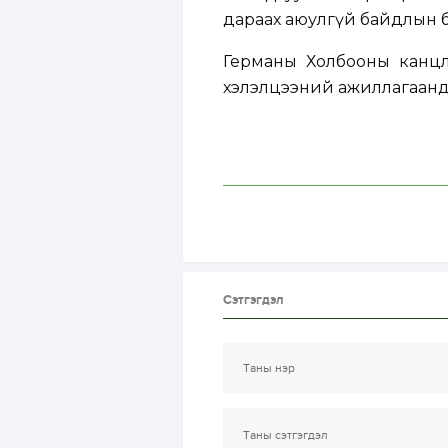
дараах аюулгүй байдлын б
Германы Холбооны канц
хэлэлцээний ажиллагаанд
Сэтгэгдэл