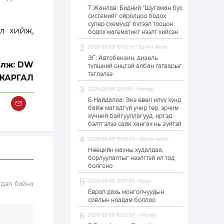
Т.Жанлав: Бидний "Шугаман бус
Н.Номтойбаяр:
системийг ойролцоо бодох
Аймгуудад
супер схемүүд" бүтээл тооцон
тулгамдаж буй
л хийж,
асуудлуудыг долоо
бодох математикт нээлт хийсэн
хоног бүр Засгийн
газрын...
2026-08-05 15:02:31 / Эдийн засаг
1 өдөр
0
0
ЗГ: Автобензин, дизель
УИХ-ын дарга
алж: DW
түлшний онцгой албан татварыг
С.Бямбацогт төрийг
тэглэлээ
ЖАРГАЛ
төлөөлөн Сутай
хайрхны тэнгэрийг
2026-08-05 12:11:05 / Улстөр
тахих төрийн
тахилгад оролцлоо
Б.Найдалаа: Энэ өвөл илүү хүнд
1 өдөр
3
0
байж магадгүй учир төр, эрчим
хүчний байгууллагууд, иргэд
“Хотын дарга сонсож
байна” 150150 тусгай
бэлтгэлээ сайн хангах нь зүйтэй
дугаарыг
наймдугаар сарын
2026-08-05 15:06:04 / Эдийн засаг
14-нөөс ажиллуулж...
Нөөцийн махны худалдаа,
1 өдөр
0
0
борлуулалтыг нээлттэй ил тод
болгоно
“Чингис хаан” олон
улсын нисэх буудал
2026-08-05 12:57:50 / Нүүр
гдэл байна
руу нийтийн тээврийн
автобус 24 цагаар
Европ дахь монголчуудын
үйлчилж байна
соёлын наадам боллоо
1 өдөр
1
0
2026-08-06 10:32:53 / Улстөр
Нийслэлийн