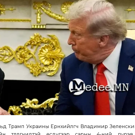
льд Трамп Украины Ерөнхийлөгч Владимир Зеленски
йн төлөөлөгчидтэй есдүгээр сарын 4-ний пүрэв 