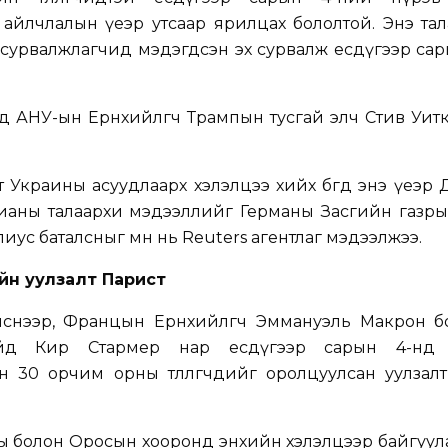
айлчлалын үеэр утсаар ярилцах бололтой. Энэ та
сурвалжлагчид мэдэгдсэн эх сурвалж есдүгээр сар
гчид АНУ-ын Ерөнхийлөгч Трампын тусгай элч Стив Уи
краины асуудлаарх хэлэлцээ хийх бөгөөд энэ үеэр
ианы талаархи мэдээллийг Германы Засгийн газры
елиус баталсныг өмнө нь Reuters агентлаг мэдээлжээ.
йн уулзалт Парист
снээр, Францын Ерөнхийлөгч Эммануэль Макрон б
айд Кир Стармер нар есдүгээр сарын 4-нд 
 30 орчим орны төлөөлөгчдийг оролцуулсан уулзал
ны болон Оросын хооронд энхийн хэлэлцээр байгуу