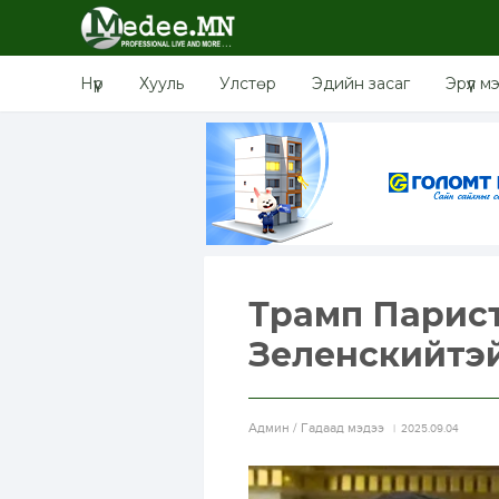
Нүүр
Хууль
Улстөр
Эдийн засаг
Эрүүл м
Трамп Парист
Зеленскийтэй
Aдмин / Гадаад мэдээ
2025.09.04