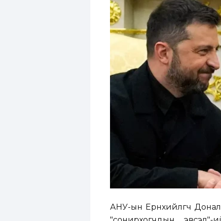
АНУ-ын Ерөнхийлөгч Дона
"сонирхогчдын эвсэл"-и