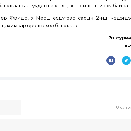
аталгааны асуудлыг хэлэлцэх зорилготой юм байна.
лер Фридрих Мерц есдүгээр сарын 2-нд мэдэгдэ
 цахимаар оролцохоо баталжээ.
Эх сурв
Б.
0
сэтгэ