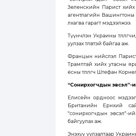
Зеленскийн Парист хийх 
агентлагийн Вашингтоны 
лхагва гарагт мэдээлжээ.
Түүнчлэн Украины төлөөлө
уулзах төлөвтэй байгаа аж.
Францын нийслэл Парист У
Трамптай хийх утасны яр
ёсны төлөөлөгч Штефан Корн
“Сонирхогчдын эвсэл”-и
Елисейн ордноос мэдээл
Британийн Ерөнхий с
"сонирхогчдын эвсэл"-ийн
байгуулах аж.
Энэхүү уулзалтаар Украи