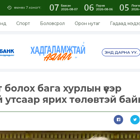
07
06
05
Баасан
Пүрэв
Лхагв
өмнөх 7 хоногт:
2026-08-07
2026-08-06
2026-
энд
Спорт
Боловсрол
Орон нутаг
Гадаад мэдэ
 болох бага хурлын үеэр
 утсаар ярих төлөвтэй бай