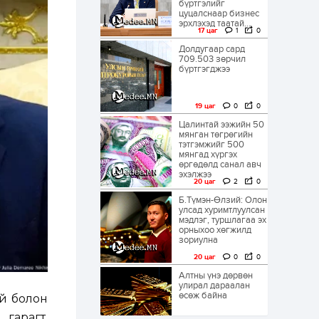
бүртгэлийг
цуцалснаар бизнес
эрхлэхэд таатай...
17 цаг
1
0
Долдугаар сард
709.503 зөрчил
бүртгэгджээ
19 цаг
0
0
Цалинтай ээжийн 50
мянган төгрөгийн
тэтгэмжийг 500
мянгад хүргэх
өргөдөлд санал авч
эхэлжээ
20 цаг
2
0
Б.Түмэн-Өлзий: Олон
улсад хуримтлуулсан
мэдлэг, туршлагаа эх
орныхоо хөгжилд
зориулна
20 цаг
0
0
Алтны үнэ дөрвөн
улирал дараалан
өсөж байна
й болон
гарагт,