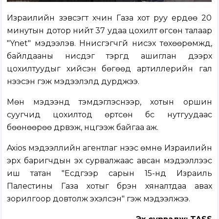
Израилийн зэвсэгт хүчин Газа хот руу ердөө 20
минутын дотор нийт 37 удаа цохилт өгсөн талаар
"Ynet" мэдээлэв. Ннисгэгчгүй нисэх төхөөрөмжүүд,
байлдааны нисдэг тэргүүд ашиглан дээрх
цохилтуудыг хийсэн бөгөөд артиллерийн гал
нээсэн гэж мэдээлэлд дурджээ.
Мөн мэдээнд тэмдэглэснээр, хотын оршин
суугчид цохилтод өртсөн бүс нутгуудаас
бөөнөөрөө дүрвэж, нүүцгээж байгаа аж.
Axios мэдээллийн агентлаг үүнээс өмнө Израилийн
эрх баригчдын эх сурвалжаас авсан мэдээллээс
иш татан "Есдүгээр сарын 15-нд Израиль
Палестины Газа хотыг бүрэн хяналтдаа авах
зорилгоор довтолж эхэлсэн" гэж мэдээлжээ.