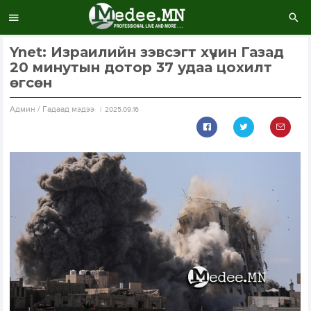
Ynet: Израилийн зэвсэгт хүчин Газад
20 минутын дотор 37 удаа цохилт
өгсөн
Aдмин / Гадаад мэдээ
2025.09.16