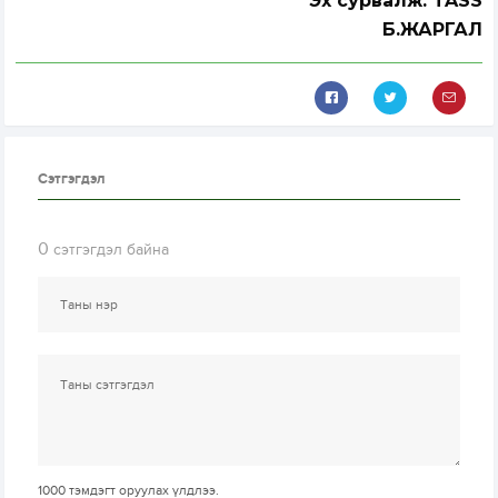
Эх сурвалж: TASS
Б.ЖАРГАЛ
Сэтгэгдэл
0
сэтгэгдэл байна
1000
тэмдэгт оруулах үлдлээ.