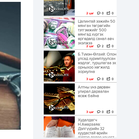
2 цаг
0
0
Цалинтай ээжийн 50
мянган төгрөгийн
тэтгэмжийг 500
мянгад хүргэх
өргөдөлд санал авч
эхэлжээ
2 цаг
2
0
Б.Түмэн-Өлзий: Олон
улсад хуримтлуулсан
мэдлэг, туршлагаа эх
орныхоо хөгжилд
зориулна
3 цаг
0
0
Алтны үнэ дөрвөн
улирал дараалан
өсөж байна
3 цаг
0
0
Худалдагч
Н.Амарзаяа:
Дэлгүүрийн 32
хуудастай өрийн
дэвтэр долоо хоногт