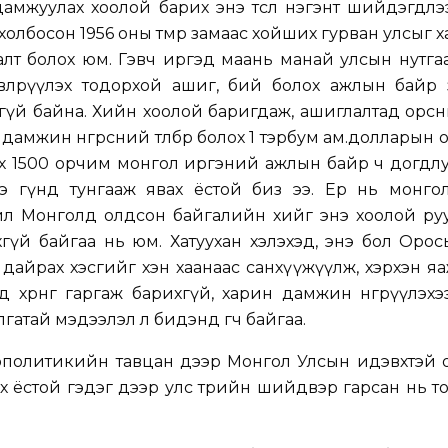
мжуулах хоолой барих энэ төсөл нэгэнт шийдэгдлээ. 
холбосон 1956 оны төмөр замаас хойших гурван улсыг 
алт болох юм. Гэвч иргэд маань манай улсын нутга
төвлөрүүлэх тодорхой ашиг, бий болох ажлын байр
глөхгүй байна. Хийн хоолой баригдаж, ашиглалтад орс
амжин өнгөрсний төлбөр болох 1 тэрбум ам.долларын о
х 1500 орчим монгол иргэний ажлын байр ч догдлу
ээ гүнд тунгааж явах ёстой биз ээ. Ер нь монго
йл Монголд олдсон байгалийн хийг энэ хоолой руу
гүй байгаа нь юм. Хатуухан хэлэхэд, энэ бол Оро
ар дайрах хэсгийг хэн хаанаас санхүүжүүлж, хэрхэн я
хөрөнгө гаргаж барихгүй, харин дамжин өнгөрүүлэх
лгатай мэдээлэл л бидэнд өгч байгаа.
 геополитикийн тавцан дээр Монгол Улсын идэвхтэй
х ёстой гэдэг дээр улс төрийн шийдвэр гарсан нь т