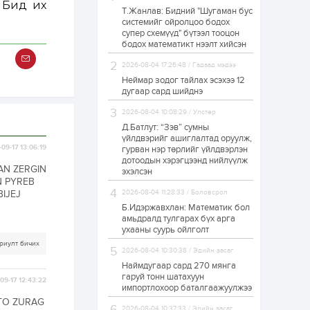
 Бид их
Т.Жанлав: Бидний "Шугаман бус
УИХ-ын дарга
системийг ойролцоо бодох
С.Бямбацогт төрийг
супер схемүүд" бүтээл тооцон
төлөөлөн Сутай
хайрхны тэнгэрийг
бодох математикт нээлт хийсэн
тахих төрийн
тахилгад оролцлоо
2026-08-04 17:26:48 / Гадаад мэдээ
21 цаг
2
0
Неймар зодог тайлах эсэхээ 12
“Хотын дарга сонсож
дугаар сард шийднэ
байна” 150150 тусгай
дугаарыг
2026-08-04 10:08:29 / Улстөр
наймдугаар сарын
14-нөөс ажиллуулж...
Д.Батлут: “Зэв” сумны
үйлдвэрийг ашиглалтад оруулж,
21 цаг
0
0
09-17 13:06:19
гурван нэр төрлийг үйлдвэрлэн
дотоодын хэрэгцээнд нийлүүлж
“Чингис хаан” олон
AN ZERGIN
улсын нисэх буудал
эхэлсэн
руу нийтийн тээврийн
N PYREB
автобус 24 цагаар
IJEJ
2026-08-04 11:28:33 / Боловсрол
үйлчилж байна
Б.Идэржавхлан: Математик бол
1 өдөр
1
0
амьдралд тулгарах бүх арга
ухааны суурь ойлголт
Нийслэлийн
цэцэрлэгийн цахим
риулт бичих
2026-08-04 10:30:38 / Эдийн засаг
бүртгэл энэ сарын 10-
нд эхэлнэ
Наймдугаар сард 270 мянга
гаруй тонн шатахуун
09-17 12:43:22
импортлохоор баталгаажуулжээ
1 өдөр
0
0
TO ZURAG
16 төрлийн эмийг нэг
2026-08-04 10:37:33 / Эдийн засаг