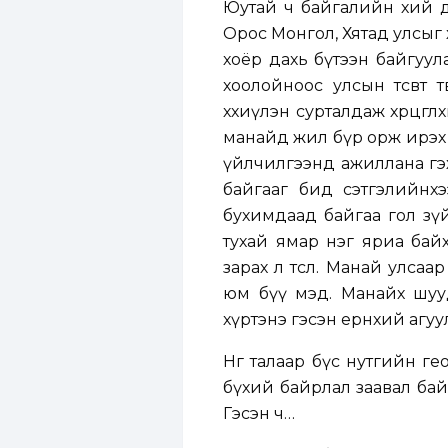
Юутай ч байгалийн хий да
Орос Монгол, Хятад улсыг 
хоёр дахь бүтээн байгуул
хоолойноос улсын төсөвт 
хөхиүлэн сурталдаж хөөрцө
манайд жил бүр орж ирэх д
үйлчилгээнд ажиллана гэ
байгааг бид сэтгэлийнх
бухимдаад байгаа гол зү
тухай ямар нэг яриа байх
зарах л төсөл. Манай улса
юм бүү мэд. Манайх шууд 
хүртэнэ гэсэн ерөнхий агуу
Нөгөө талаар бүс нутгийн
бүхий байрлал заавал бай
Гэсэн ч…