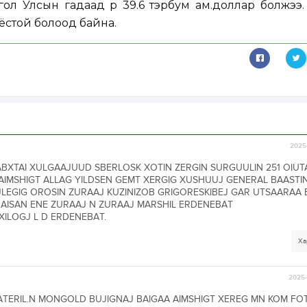
л Улсын гадаад өр 39.6 тэрбум ам.доллар болжээ.
ёстой болоод байна.
2025-
ABXTAI XULGAAJUUD SBERLOSK XOTIN ZERGIN SURGUULIN 251 OIUT
IMSHIGT ALLAG YILDSEN GEMT XERGIG XUSHUUJ GENERAL BAASTI
IJLEGIG OROSIN ZURAAJ KUZINIZOB GRIGORESKIBEJ GAR UTSAARAA B
ISAN ENE ZURAAJ N ZURAAJ MARSHIL ERDENEBAT
XILOGJ L D ERDENEBAT.
Ха
2025-
TERIL.N MONGOLD BUJIGNAJ BAIGAA AIMSHIGT XEREG MN KOM FO