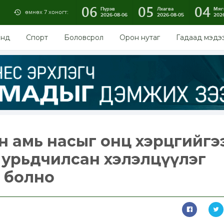
06
05
04
Пүрэв
Лхагва
Мяг
өмнөх 7 хоногт:
2026-08-06
2026-08-05
202
энд
Спорт
Боловсрол
Орон нутаг
Гадаад мэдэ
н амь насыг онц хэрцгийгэ
ийн урьдчилсан хэлэлцүүлэг
т болно