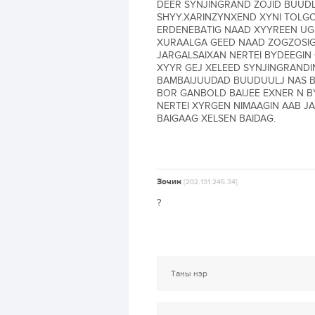
DEER SYNJINGRAND ZOJID BUUDL
SHYY.XARINZYNXEND XYNI TOLGO
ERDENEBATIG NAAD XYYREEN UG
XURAALGA GEED NAAD ZOGZOSIG J
JARGALSAIXAN NERTEI BYDEEGIN
XYYR GEJ XELEED SYNJINGRANDI
BAMBAIJUUDAD BUUDUULJ NAS B
BOR GANBOLD BAIJEE EXNER N B
NERTEI XYRGEN NIMAAGIN AAB J
BAIGAAG XELSEN BAIDAG.
Зочин
[202.131.245.34]
?