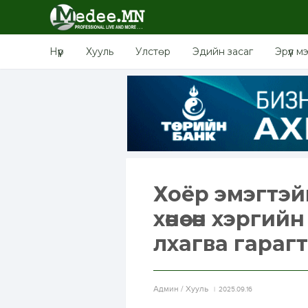
Нүүр
Хууль
Улстөр
Эдийн засаг
Эрүүл м
Хоёр эмэгтэй
хөнөөсөн хэрг
лхагва гараг
Aдмин / Хууль
2025.09.16