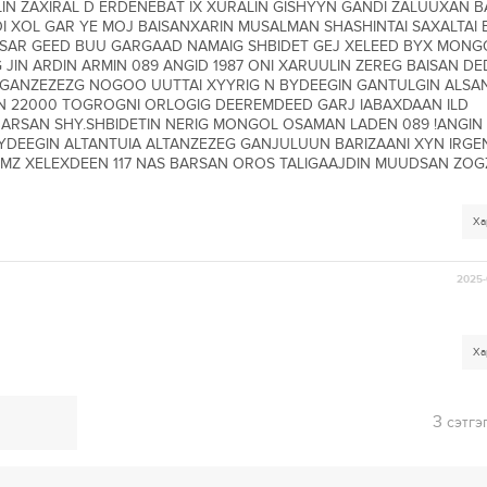
IN ZAXIRAL D ERDENEBAT IX XURALIN GISHYYN GANDI ZALUUXAN B
I XOL GAR YE MOJ BAISANXARIN MUSALMAN SHASHINTAI SAXALTAI 
SAR GEED BUU GARGAAD NAMAIG SHBIDET GEJ XELEED BYX MON
IN ARDIN ARMIN 089 ANGID 1987 ONI XARUULIN ZEREG BAISAN DE
 GANZEZEZG NOGOO UUTTAI XYYRIG N BYDEEGIN GANTULGIN ALSA
N 22000 TOGROGNI ORLOGIG DEEREMDEED GARJ IABAXDAAN ILD
ARSAN SHY.SHBIDETIN NERIG MONGOL OSAMAN LADEN 089 !ANGI
YDEEGIN ALTANTUIA ALTANZEZEG GANJULUUN BARIZAANI XYN IRGE
AMZ XELEXDEEN 117 NAS BARSAN OROS TALIGAAJDIN MUUDSAN ZO
Ха
2025-
Ха
3
сэтгэ