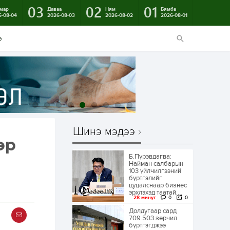
03
02
01
мар
Даваа
Ням
Бямба
6-08-04
2026-08-03
2026-08-02
2026-08-01
э
Шинэ мэдээ
эр
Б.Пүрэвдагва:
Найман салбарын
103 үйлчилгээний
бүртгэлийг
цуцалснаар бизнес
эрхлэхэд таатай...
28 минут
0
0
Долдугаар сард
709.503 зөрчил
бүртгэгджээ