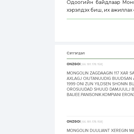
Одоогийн байдлаар Монго
хэрэлдэх биш, их ажиллах 
Сэтгэгдэл
ONZGOI
[66.181.178.158]
MONGOLIN ZAGDAAGIN 117 XAR S
AXLAGJ OIUTANUUDIG BUUDSAN A
1999 ONI ZUN YILDSEN SHONIN B
OROSUUDAD SHUUD DAMJUULJ BA
BAIJEE.PANISONIK.KOMPIANI ERON
ONZGOI
[66.181.178.158]
MONGOLIN DUULIANT XEREGIN MA