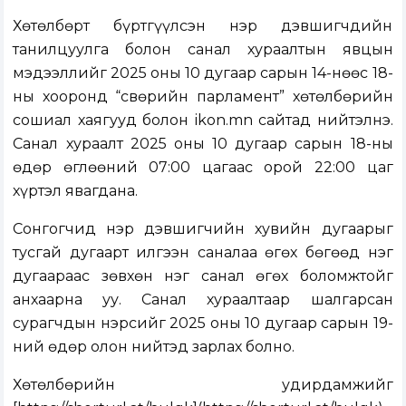
Хөтөлбөрт бүртгүүлсэн нэр дэвшигчдийн
танилцуулга болон санал хураалтын явцын
мэдээллийг 2025 оны 10 дугаар сарын 14-нөөс 18-
ны хооронд “Өсвөрийн парламент” хөтөлбөрийн
сошиал хаягууд болон ikon.mn сайтад нийтэлнэ.
Санал хураалт 2025 оны 10 дугаар сарын 18-ны
өдөр өглөөний 07:00 цагаас орой 22:00 цаг
хүртэл явагдана.
Сонгогчид нэр дэвшигчийн хувийн дугаарыг
тусгай дугаарт илгээн саналаа өгөх бөгөөд нэг
дугаараас зөвхөн нэг санал өгөх боломжтойг
анхаарна уу. Санал хураалтаар шалгарсан
сурагчдын нэрсийг 2025 оны 10 дугаар сарын 19-
ний өдөр олон нийтэд зарлах болно.
Хөтөлбөрийн удирдамжийг