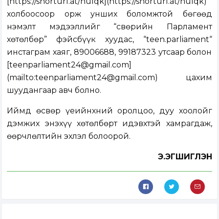
[https://shorturl.at/hulqk](https://shorturl.at/hulqk)
холбоосоор орж унших боломжтой бөгөөд
нэмэлт мэдээллийг “Өсвөрийн Парламент
хөтөлбөр” фэйсбүүк хуудас, “teen.parliament“
инстаграм хаяг, 89006688, 99187323 утсаар болон
[teenparliament24@gmail.com]
(mailto:teenparliament24@gmail.com) цахим
шуудангаар авч болно.
Иймд өсвөр үеийнхний оролцоо, дуу хоолойг
дэмжих энэхүү хөтөлбөрт идэвхтэй хамрагдаж,
өөрчлөлтийн эхлэл болоорой.
Э.ЭГШИГЛЭН