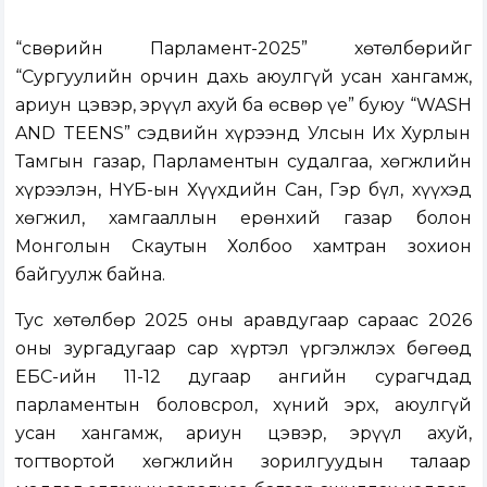
“Өсвөрийн Парламент-2025” хөтөлбөрийг
“Сургуулийн орчин дахь аюулгүй усан хангамж,
ариун цэвэр, эрүүл ахуй ба өсвөр үе” буюу “WASH
AND TEENS” сэдвийн хүрээнд Улсын Их Хурлын
Тамгын газар, Парламентын судалгаа, хөгжлийн
хүрээлэн, НҮБ-ын Хүүхдийн Сан, Гэр бүл, хүүхэд
хөгжил, хамгааллын ерөнхий газар болон
Монголын Скаутын Холбоо хамтран зохион
байгуулж байна.
Тус хөтөлбөр 2025 оны аравдугаар сараас 2026
оны зургадугаар сар хүртэл үргэлжлэх бөгөөд
ЕБС-ийн 11-12 дугаар ангийн сурагчдад
парламентын боловсрол, хүний эрх, аюулгүй
усан хангамж, ариун цэвэр, эрүүл ахуй,
тогтвортой хөгжлийн зорилгуудын талаар