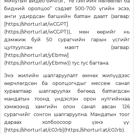
минутын видео бичлэг, “Үе тэнгийн нөлөөлөл ба
бидний оролцоо” сэдэвт 500-700 үгийн эсээ,
анги удирдсан багшийн батлан даалт (загвар:
[https://shorturl.at/wCGPT]
(https://shorturl.at/wCGPT)), мөн өөрийг нь
дэмжиж буй 50 сурагчийн гарын үсгийг
цуглуулсан маягт (загвар:
[https://shorturl.at/yEbmw]
(https://shorturl.at/yEbmw)) тус тус багтана.
Энэ жилийн шалгаруулалт өмнөх жилүүдээс
өөрчлөгдсөн ба оролцогчдыг мессеж санал
хураалтаар шалгаруулах бөгөөд батлагдсан
мандатын тоонд үндэслэн орон нутгийнхаа
хэмжээнд хамгийн олон санал авсан 126
сурагчийг сонгон шалгаруулна. Мандатын тоог
дараах холбоосоор үзнэ үү:
[https://shorturl.at/c0Jrb](https://shorturl.at/c0Jrb).