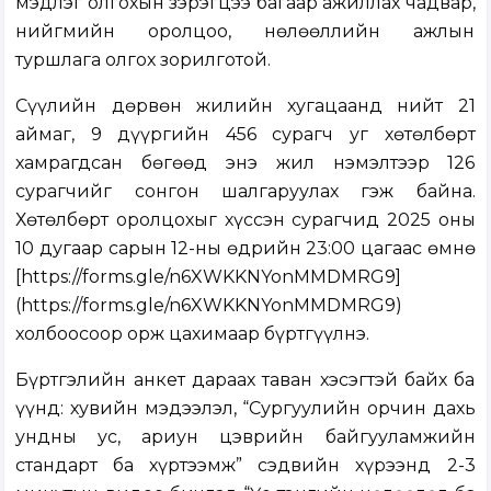
мэдлэг олгохын зэрэгцээ багаар ажиллах чадвар,
нийгмийн оролцоо, нөлөөллийн ажлын
туршлага олгох зорилготой.
Сүүлийн дөрвөн жилийн хугацаанд нийт 21
аймаг, 9 дүүргийн 456 сурагч уг хөтөлбөрт
хамрагдсан бөгөөд энэ жил нэмэлтээр 126
сурагчийг сонгон шалгаруулах гэж байна.
Хөтөлбөрт оролцохыг хүссэн сурагчид 2025 оны
10 дугаар сарын 12-ны өдрийн 23:00 цагаас өмнө
[https://forms.gle/n6XWKKNYonMMDMRG9]
(https://forms.gle/n6XWKKNYonMMDMRG9)
холбоосоор орж цахимаар бүртгүүлнэ.
Бүртгэлийн анкет дараах таван хэсэгтэй байх ба
үүнд: хувийн мэдээлэл, “Сургуулийн орчин дахь
ундны ус, ариун цэврийн байгууламжийн
стандарт ба хүртээмж” сэдвийн хүрээнд 2-3