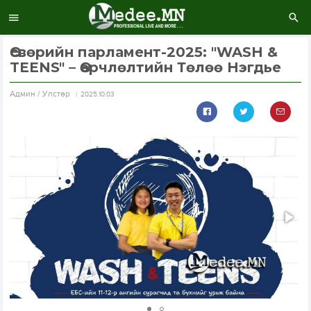
Өсвөрийн парламент-2025: "WASH &
TEENS" – Өөрчлөлтийн Төлөө Нэгдье
Aдмин / Улстөр
2025.10.03