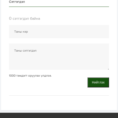
Сэтгэгдэл
0
сэтгэгдэл байна
1000
тэмдэгт оруулах үлдлээ.
Нийтлэх