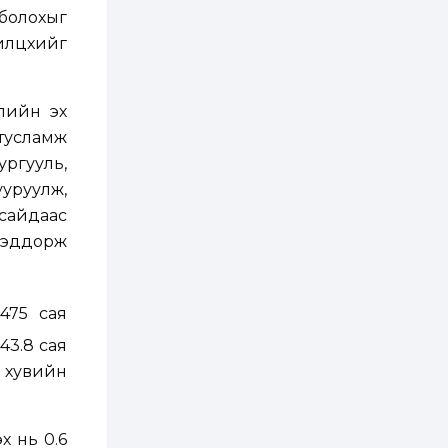
хатуу хог хаягдал
дахин боловсруулах
 болохыг
үйлдвэр” хүртэлх 1.5...
илцөхийг
1 өдөр
0
0
COP17 хурлын үеэр 5
дүүргийн 73
цэцэрлэг, 60
элийн эх
сургуульд
зохицуулалт хийнэ
тусламж
2 өдөр
0
0
ургууль,
Б.Идэржавхлан:
уруулж,
Математик бол
амьдралд тулгарах
сайдаас
бүх арга ухааны
.Сэддорж
суурь ойлголт
2 өдөр
1
0
Бэлчээрийн 55 хувьд
ургамлын ургалт
 475 сая
сайн байна
43.8 сая
2 хувийн
2 өдөр
0
0
Наймдугаар сард
олгох нийгмийн
халамжийн тэтгэвэр,
х нь 0.6
тэтгэмж, хөнгөлөлт,