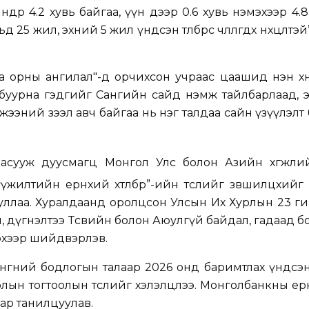
өнөөдөр 4.2 хувь байгаа, үүн дээр 0.6 хувь нэмэхээр 4
 25 жил, эхний 5 жил үндсэн төлбөрөөс чөлөөлөгдөх нөхцөлтэ
а орны ангилал"-д орчихсон учраас цаашид нэн хөнг
 буурна гэдгийг Сангийн сайд нэмж тайлбарлаад, 
мжээний зээл авч байгаа нь нэг талдаа сайн үзүүлэлт
 асууж дуусмагц Монгол Улс болон Азийн хөгжли
үжилтийн ерөнхий хөтөлбөр”-ийн төслийг зөвшилцөхий
ууллаа. Хуралдаанд оролцсон Улсын Их Хурлын 23 
л, дүгнэлтээ Төсвийн болон Аюулгүй байдал, гадаад 
эхээр шийдвэрлэв.
өс мөнгөний бодлогын талаар 2026 онд баримтлах үндсэ
рлын тогтоолын төслийг хэлэлцлээ. Монголбанкны ерө
аар танилцуулав.