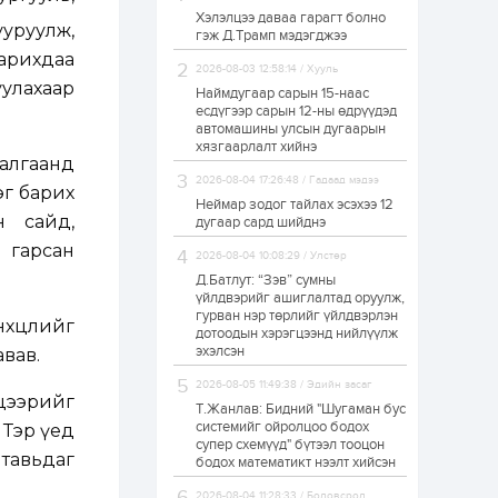
Хэлэлцээ даваа гарагт болно
Өнгөрсөн сард
уруулж,
гэж Д.Трамп мэдэгджээ
1,439.2 кг үнэт
металл худалдан
арихдаа
авчээ
2026-08-03 12:58:14 / Хууль
уулахаар
Наймдугаар сарын 15-наас
есдүгээр сарын 12-ны өдрүүдэд
1 өдөр
0
0
автомашины улсын дугаарын
Б.Найдалаа: Энэ
хязгаарлалт хийнэ
өвөл илүү хүнд байж
алгаанд
магадгүй учир төр,
2026-08-04 17:26:48 / Гадаад мэдээ
эрчим хүчний
эг барих
байгууллагууд, иргэд
Неймар зодог тайлах эсэхээ 12
бэлтгэлээ...
н сайд,
дугаар сард шийднэ
1 өдөр
5
0
 гарсан
2026-08-04 10:08:29 / Улстөр
Өнөөдөр сондгой
тоогоор төгссөн
Д.Батлут: “Зэв” сумны
автомашинтай иргэд
үйлдвэрийг ашиглалтад оруулж,
бензин авна
гурван нэр төрлийг үйлдвэрлэн
хцөлийг
дотоодын хэрэгцээнд нийлүүлж
1 өдөр
0
3
эхэлсэн
авав.
ЗГ: Шатахууны
2026-08-05 11:49:38 / Эдийн засаг
хангамж,
лцээрийг
нийлүүлэлтийг
Т.Жанлав: Бидний "Шугаман бус
тогтворжуулах
системийг ойролцоо бодох
 Тэр үед
асуудлыг хэлэлцэж
супер схемүүд" бүтээл тооцон
байна
тавьдаг
бодох математикт нээлт хийсэн
1 өдөр
0
0
Т.Жанлав: Бидний
2026-08-04 11:28:33 / Боловсрол