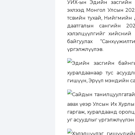
УИХ-ын Эдийн засгийн
эхлээд
Монгол Улсын 2026
төсвийн тухай, Нийгмийн 
даатгалын сангийн 20
хэлэлцүүлгийг хийсний
байгуулах “Санхүүжилти
үргэлжлүүлэв.
Эдийн засгийн байн
хуралдаан
аар тус асууд
гишүүн, Эрүүл мэндийн са
Сайдын танилцуулгатай 
авах үеэр Улсын Их Хурлы
гаргаж, хуралдаанд орол
уг асуудлыг үргэлжлүүлэн 
Хэлэлцүүлэг гишүүдийн