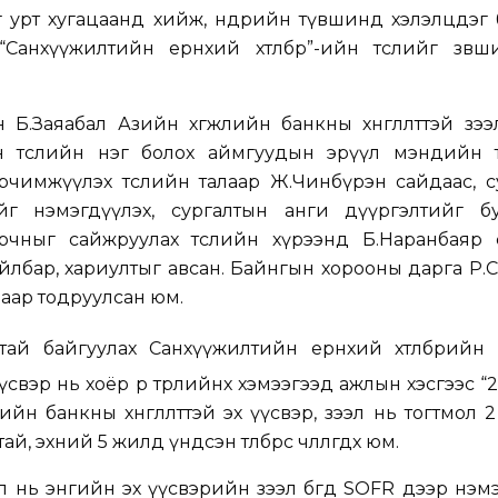
 урт хугацаанд хийж, өнөөдрийн түвшинд хэлэлцдэг
Санхүүжилтийн ерөнхий хөтөлбөр”-ийн төслийг зөвш
Б.Заяабал Азийн хөгжлийн банкны хөнгөлөлттэй зэ
вөн төслийн нэг болох аймгуудын эрүүл мэндийн 
рчимжүүлэх төслийн талаар Ж.Чинбүрэн сайдаас, с
г нэмэгдүүлэх, сургалтын анги дүүргэлтийг бу
рчныг сайжруулах төслийн хүрээнд Б.Наранбаяр 
тайлбар, хариултыг авсан. Байнгын хорооны дарга Р
лаар тодруулсан юм.
ай байгуулах Санхүүжилтийн ерөнхий хөтөлбөрийн
свэр нь хоёр өөр төрлийнх хэмээгээд ажлын хэсгээс “2
йн банкны хөнгөлөлттэй эх үүсвэр, зээл нь тогтмол 
, эхний 5 жилд үндсэн төлбөрөөс чөлөөлөгдөх юм.
л нь энгийн эх үүсвэрийн зээл бөгөөд SOFR дээр нэмэ