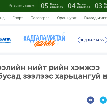
05
04
03
Лхагва
Мягмар
Да
өмнөх 7 хоногт:
2026-08-05
2026-08-04
20
энд
Спорт
Боловсрол
Орон нутаг
Гадаад мэдэ
ээлийн нийт өрийн хэмжээ
усад зээлээс харьцангуй өн