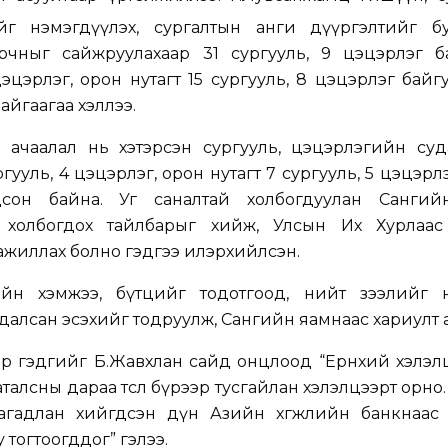
г нэмэгдүүлэх, сургалтын анги дүүргэлтийг бу
рчныг сайжруулахаар 31 сургууль, 9 цэцэрлэг б
цэцэрлэг, орон нутагт 15 сургууль, 8 цэцэрлэг байг
 байгаагаа хэллээ.
 ачаалал нь хэтэрсэн сургууль, цэцэрлэгийн суд
ууль, 4 цэцэрлэг, орон нутагт 7 сургууль, 5 цэцэрл
сон байна. Уг саналтай холбогдуулан Сангий
холбогдох тайлбарыг хийж, Улсын Их Хурлаас
жиллах болно гэдгээ илэрхийлсэн.
йн хэмжээ, бүтцийг тодотгоод, нийт зээлийг нө
 судалсан эсэхийг тодруулж, Сангийн яамнаас хариулт 
эр гэдгийг Б.Жавхлан сайд онцлоод “Ерөнхий хэлэ
талсны дараа төсөл бүрээр тусгайлан хэлэлцээрт орно.
гадлан хийгдсэн дүн Азийн хөгжлийн банкнаас 
тогтоогддог” гэлээ.