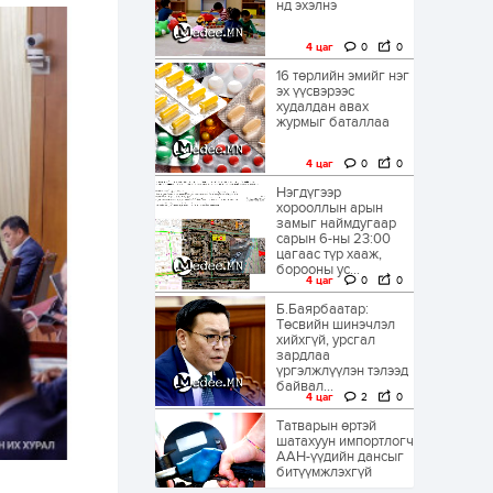
нд эхэлнэ
4 цаг
0
0
16 төрлийн эмийг нэг
эх үүсвэрээс
худалдан авах
журмыг баталлаа
4 цаг
0
0
Нэгдүгээр
хорооллын арын
замыг наймдугаар
сарын 6-ны 23:00
цагаас түр хааж,
борооны ус...
4 цаг
0
0
Б.Баярбаатар:
Төсвийн шинэчлэл
хийхгүй, урсгал
зардлаа
үргэлжлүүлэн тэлээд
байвал...
4 цаг
2
0
Татварын өртэй
шатахуун импортлогч
ААН-үүдийн дансыг
битүүмжлэхгүй