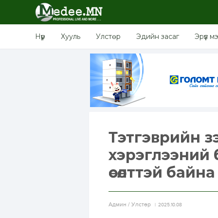
Нүүр
Хууль
Улстөр
Эдийн засаг
Эрүүл м
Тэтгэврийн з
хэрэглээний б
өсөлттэй байна
Aдмин / Улстөр
2025.10.08