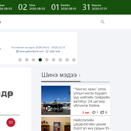
02
01
31
ваа
Ням
Бямба
Баасан
26-08-03
2026-08-02
2026-08-01
2026-07-31
э
Шинэ мэдээ
“Чингис хаан” олон
дөр
улсын нисэх буудал
руу нийтийн тээврийн
автобус 24 цагаар
үйлчилж байна
3 цаг
1
0
Нийслэлийн
цэцэрлэгийн цахим
бүртгэл энэ сарын 10-