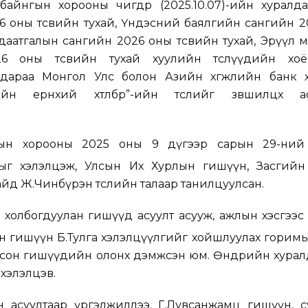
 байнгын хорооны
өчигдөр
(2025.10.07)-ийн хуралд
 оны төсвийн тухай, Үндэсний баялгийн сангийн 2
даатгалын сангийн 2026 оны төсвийн тухай, Эрүүл
26 оны төсвийн тухай хуулийн төслүүдийн хо
 дараа
Монгол Улс болон Азийн хөгжлийн банк 
йн ерөнхий хөтөлбөр”-ийн төсл
ийг зөвшилцөх а
гын хорооны
2025 оны 9 дүгээр сарын 29-ний
лыг хэлэлцэж, Улсын Их Хурлын гишүүн, Засгийн
йд Ж.Чинбүрэн төслийн талаар танилцуулсан.
холбогдуулан гишүүд асуулт асууж, ажлын хэсгээс
н гишүүн Б.Тулга хэлэлцүүлгийг хойшлуулах горим
цсон гишүүдийн олонх дэмжсэн юм. Өнөөдрийн хура
хэлэлцэв.
 асуултаар үргэлжиллээ. Г.Лувсанжамц гишүүн, су