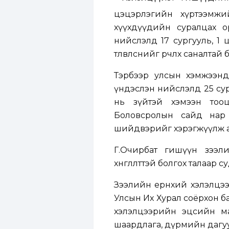
цэцэрлэгийн хүртээмжий
хүүхдүүдийн суралцах о
нийслэлд 17 сургууль, 1 
төлөвлөснийг өөрчлөх саналтай
Тэрбээр улсын хэмжээнд
үндэслэн нийслэлд 25 сург
нь зүйтэй хэмээн тооц
Боловсролын сайд нар 
шийдвэрийг хэрэгжүүлж а
Г.Очирбат гишүүн зээли
хөнгөлөлттэй болгох талаар
Зээлийн ерөнхий хэлэлцэ
Улсын Их Хурал соёрхон ба
хэлэлцээрийн эцсийн ма
шаардлага, дүрмийн дагуу 