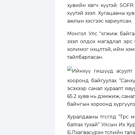
хувийн хөвөгч хүүтэй. SOFR 
хүүтэй зээл. Хугацааны хувьд
ажлын хэсгээс хариулсан.
Монгол Улс "хөгжиж байга
зээл олдох магадлал эрс
холимог нөхцөлтэй, ийм хэ
тайлбарласан.
Ийнхүү гишүүд асуулт
хооронд байгуулах “Санхү
эсэхээр санал хураалт яв
65.2 хувв нь дэмжиж, сана
байнгын хороонд хүргүүл
Хуралдааны төгсгөлд “Төрө
батлах тухай” Улсын Их Ху
Б.Лхагвасүрэн төслийн тал