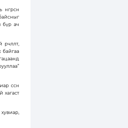
3 өдөр
0
0
Хэлэлцээ даваа
өнгөрсөн
гарагт болно гэж
байсныг
Д.Трамп мэдэгджээ
м бүр ач
3 өдөр
1
0
Г.Дамдинням: БНСУ-
аас 20.000 тонн
өрчлөлт,
түлш, 20.000 тонн
өж байгаа
шатахуун, 6.000 тонн
онгоцны түлш
гацаанд
оруулж ирэх...
3 өдөр
0
0
рууллаа”
Ус тогтдог 16
байршлын борооны
ус зайлуулах
шугамын угсралт 72
ар өссөн
хувийн гүйцэтгэлтэй
байна
ий хагаст
3 өдөр
0
0
Наймдугаар сарын
15-наас есдүгээр
сарын 12-ны
өдрүүдэд
хувиар,
автомашины улсын
дугаарын...
3 өдөр
5
3