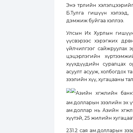
Энэ төрлийн хэлэлцээрийг
Б.Тулга гишүүн хэлээд, “
дэмжиж буйгаа хэллээ.
Улсын Их Хурлын гишүүн 
үүсвэрээс хэрэгжих дөр
үйлчилгээг сайжруулах э
цэцэрлэгийн хүртээмжий
хүүхдүүдийн суралцах о
асуулт асууж, холбогдох 
зээлийн хүү, хугацааны та
Азийн хөгжлийн банкт
ам.долларын зээлийн эх үү
ам.доллар нь Азийн хөгжли
хүүтэй, 25 жилийн хугацаатай
231.2 сая ам.долларын зээ