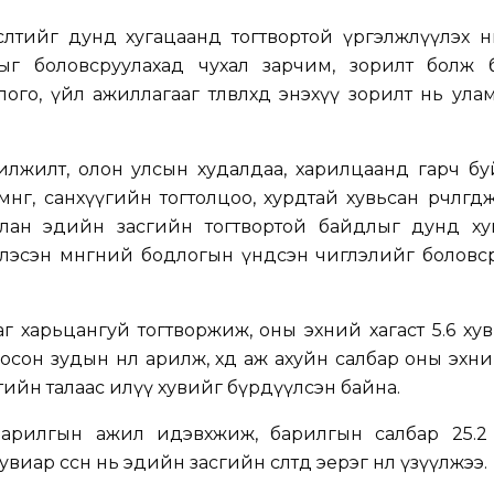
сөлтийг дунд хугацаанд тогтвортой үргэлжлүүлэх нь 
ыг боловсруулахад чухал зарчим, зорилт болж 
го, үйл ажиллагааг төлөвлөхөд энэхүү зорилт нь ула
илт, олон улсын худалдаа, харилцаанд гарч буй ө
 мөнгө, санхүүгийн тогтолцоо, хурдтай хувьсан өөрчлөгд
уулан эдийн засгийн тогтвортой байдлыг дунд ху
глэсэн мөнгөний бодлогын үндсэн чиглэлийг боловс
 харьцангуй тогтворжиж, оны эхний хагаст 5.6 хуви
охиосон зудын нөлөө арилж, хөдөө аж ахуйн салбар оны эхн
сөлтийн талаас илүү хувийг бүрдүүлсэн байна.
 барилгын ажил идэвхжиж, барилгын салбар 25.2 
иар өссөн нь эдийн засгийн өсөлтөд эерэг нөлөө үзүүлжээ.