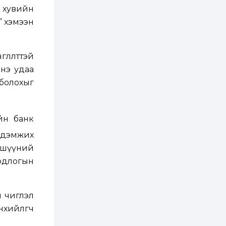
тусламжийн хуваарь
.8 хувийн
2 өдөр
0
0
й” хэмээн
Наймдугаар сард
270 мянга гаруй
тонн шатахуун
импортлохоор
өлөлттэй
баталгаажуулжээ
энэ удаа
2 өдөр
0
0
АНУ 50 гаруй улсын
 болохыг
иргэдэд хамаарах
визийн барьцаа
төлбөрийг 20 мянган
ам.доллар болгон
нэмэгдүүлжээ
йн банк
2 өдөр
1
0
г дэмжих
Д.Батлут: “Зэв”
сумны үйлдвэрийг
гишүүний
ашиглалтад оруулж,
гурван нэр төрлийг
бодлогын
үйлдвэрлэн
дотоодын...
2 өдөр
3
1
Согтуугаар тээврийн
н чиглэл
хэрэгсэл жолоодож
явсан 71 этгээдийг
нхийлөгч
илрүүлжээ