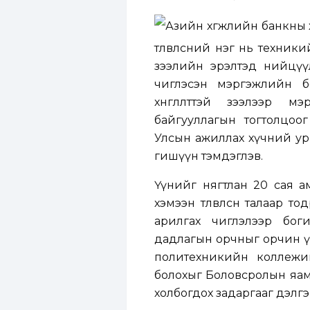
Азийн хөгжлийн банкны хө
төлөвлөсний нэг нь техни
зээлийн эрэлтэд нийцүү
чиглэсэн мэргэжлийн б
хөнгөлөлттэй зээлээр
байгууллагын тогтолцоо
Улсын ажиллах хүчний ур 
гишүүн тэмдэглэв.
Үүнийг нягтлан 20 сая ам.
хэмээн төлөвлөсөн талаар т
арилгах чиглэлээр бог
дадлагын орчныг орчин үеи
политехникийн коллежий
болохыг Боловсролын яам
холбогдох задаргааг дэлг