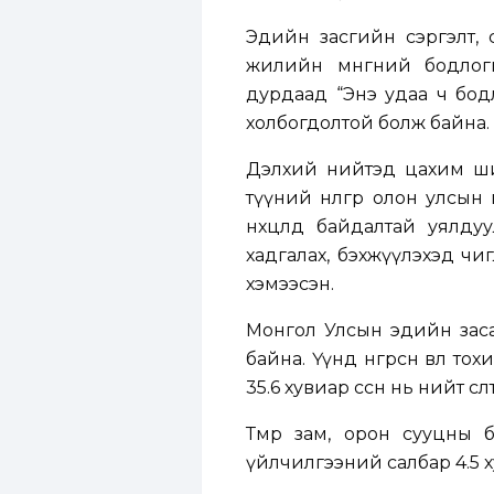
Эдийн засгийн сэргэлт, ө
жилийн мөнгөний бодлог
дурдаад “Энэ удаа ч бодло
холбогдолтой болж байна.
Дэлхий нийтэд цахим шилж
түүний нөлөөгөөр олон улсын
нөхцөлд байдалтай уялд
хадгалах, бэхжүүлэхэд чи
хэмээсэн.
Монгол Улсын эдийн засаг
байна. Үүнд өнгөрсөн өвөл т
35.6 хувиар өссөн нь нийт ө
Төмөр зам, орон сууцны
үйлчилгээний салбар 4.5 хув