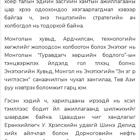
хоёр талын эдийн засгийн хамтын ажиллагааны
цар хүрээ одоохондоо хязгаарлагдмал хэвээр
байгаа ч, энэ түншлэлийн стратегийн ач
холбогдол нь тодорхой байна.
Монголын хувьд, Ардчилсан, технологийн
хөгжлийг жолоодсон холбоотон болох Энэтхэг нь
Монголын "Гуравдагч хөршийн бодлого”-ын
тэнцвэржүүлэх үйлдэлд гол түлхэц болно.
Энэтхэгийн Хувьд, Монгол нь Энэтхэгийн "Зүүн зүг рүү
чиглэсэн" санаачилгын чухал зангилаа, Төв Ази
руу нэвтрэх боломжит гарц юм.
Гэсэн хэдий ч, харилцааны ирээдүй нь хүсэл
тэмүүллээс бодит үйл ажиллагаанд шилжихийг
шаардаж байна. Цаашдын чиг хандлагыг
Ерөнхийлөгч У. Хүрэлсүхийн удахгүй Шинэ Делид
хийх айлчлал болон Дорноговийн нефть