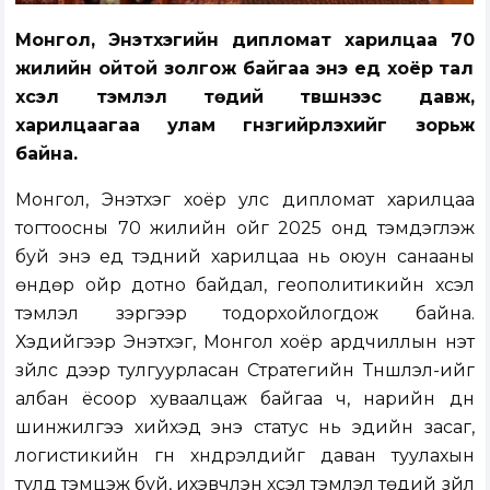
Монгол, Энэтхэгийн дипломат харилцаа 70
жилийн ойтой золгож байгаа энэ үед хоёр тал
хүсэл тэмүүлэл төдий түвшнээс давж,
харилцаагаа улам гүнзгийрүүлэхийг зорьж
байна.
Монгол, Энэтхэг хоёр улс дипломат харилцаа
тогтоосны 70 жилийн ойг 2025 онд тэмдэглэж
буй энэ үед тэдний харилцаа нь оюун санааны
өндөр ойр дотно байдал, геополитикийн хүсэл
тэмүүлэл зэргээр тодорхойлогдож байна.
Хэдийгээр Энэтхэг, Монгол хоёр ардчиллын үнэт
зүйлс дээр тулгуурласан Стратегийн Түншлэл-ийг
албан ёсоор хуваалцаж байгаа ч, нарийн дүн
шинжилгээ хийхэд энэ статус нь эдийн засаг,
логистикийн гүн хүндрэлүүдийг даван туулахын
тулд тэмцэж буй, ихэвчлэн хүсэл тэмүүлэл төдий зүйл