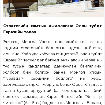
Стратегийн хамтын ажиллагаа: Олон туйлт
Евразийн төлөө
Энэтхэг, Монгол Улсын түншлэлийн гол хүч нь
тэдний стратегийн бодлогын үндсэн нийцэлд
оршино. Хоёр улс хоёулаа тэнцвэртэй, олон туйлт
Евразийг төсөөлдөг бөгөөд энэхүү алсын хараа нь
тус тусын хандлагаар дамжуулан байгалийн
холбоог бий болгож байна. Монгол Улсын
"Гуравдагч хөршийн бодлого” нь хөрш
зэргэлдээх хүчирхэг хоёр улс болох Орос, Хятадаас
гадна бусад орнуудтай бат бэх харилцааг бий
болгохыг эрмэлздэг. Харин Энэтхэгийн "Зүүн зүг рүү
чиглэсэн" (Act East) бодлого нь Монголыг Еврази,