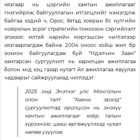
хязгаар нь цэргийн хамтын ажиллагааг
гүнзгийрүүлж, байгууллагын итгэлцлийг нэмэгдүүлж
байгаа хэдий ч, Орос, Хятад хоёрын бүс нутгийн
ноёрхлын эсрэг стратегийн томоохон сэргийлэлт
үзүүлэхээс илүүтэй нарийн мэргэшсэн чиглэлээр
хязгаарлагдаж байна. 2004 оноос хойш жил бүр
зохион байгуулагдаж буй "Нүүдэлчин Заан"
хамтарсан сургуулилт нь харилцан ажиллагаа
болон хүнд хэцүү газар нутагт үйл ажиллагаа явуулах
чадварыг сайжруулахад чиглэдэг.
2025 онд Энэтхэг улс Монголын
олон талт "Хааны эрэлд"
сургуулилтад оролцсон нь энэхүү
хамтын ажиллагааг хоёр талын
хүрээнээс цааш өргөжүүлэхэд чухал
нөлөө үзүүлэв.