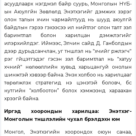
асуудлаарх нэгдмэл байр суурь, Монголын НҮБ-
ын Аюулгүйн Зөвлөлд Энэтхэгийг дэмжих зэрэг
олон талын хүчин чармайлтууд нь шууд аюулгүй
байдлын гэрээ гэхээсээ илүү нийтлэг олон талт үзэл
баримтлал болон харилцан дэмжлэгийг
илэрхийлдэг. Иймээс, Элчин сайд Д. Ганболдын
дээр дурьдсанчлан, уг түншлэл нь "хүчийг үржүүлэгч"
үүрэг гүйцэтгэдэг гэсэн үзэл баримтлал нь "хатуу
хүчний" нөлөөллийн хувьд харьцангуй онолын
шинжтэй хэвээр байна. Энэхүү холбоо нь харилцааг
төрөлжүүлэх стратегид үнэ цэнэтэй боловч, бүс
нутгийн “холбоотон” болох хэмжээнд хараахан
хүрээгүй байна.
Иргэд хоорондын харилцаа: Энэтхэг-
Монголын түншлэлийн чухал бүрэлдэхүүн юм
Монгол, Энэтхэгийн хоорондох оюун санаа,