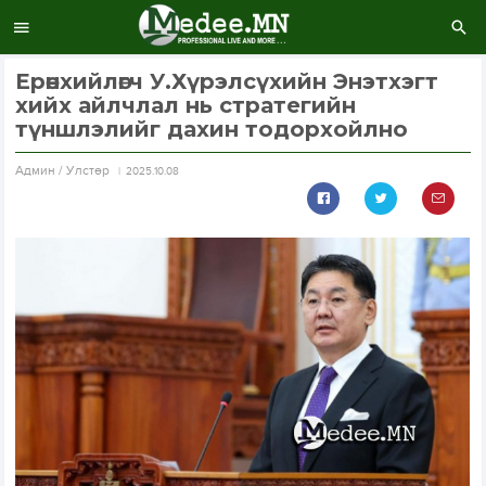
Ерөнхийлөгч У.Хүрэлсүхийн Энэтхэгт
хийх айлчлал нь стратегийн
түншлэлийг дахин тодорхойлно
Aдмин / Улстөр
2025.10.08