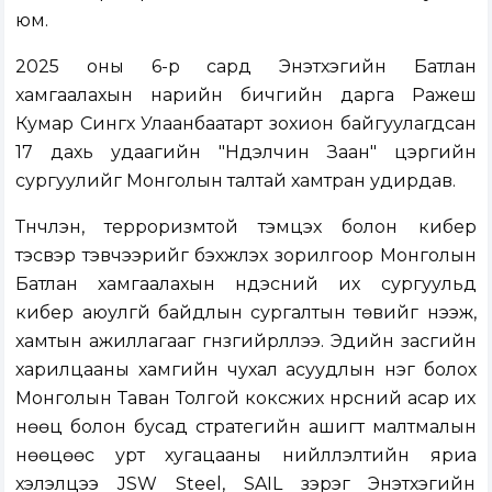
юм.
2025 оны 6-р сард Энэтхэгийн Батлан
хамгаалахын нарийн бичгийн дарга Ражеш
Кумар Сингх Улаанбаатарт зохион байгуулагдсан
17 дахь удаагийн "Нүүдэлчин Заан" цэргийн
сургуулийг Монголын талтай хамтран удирдав.
Түүнчлэн, терроризмтой тэмцэх болон кибер
тэсвэр тэвчээрийг бэхжүүлэх зорилгоор Монголын
Батлан хамгаалахын үндэсний их сургуульд
кибер аюулгүй байдлын сургалтын төвийг нээж,
хамтын ажиллагааг гүнзгийрүүллээ. Эдийн засгийн
харилцааны хамгийн чухал асуудлын нэг болох
Монголын Таван Толгой коксжих нүүрсний асар их
нөөц болон бусад стратегийн ашигт малтмалын
нөөцөөс урт хугацааны нийлүүлэлтийн яриа
хэлэлцээ JSW Steel, SAIL зэрэг Энэтхэгийн