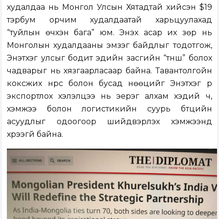
худалдаа нь Монгол Улсын Хятадтай хийсэн $19
тэрбум орчим худалдаатай харьцуулахад
“туйлын өчүүхэн бага” юм. Энэхүү асар их зөрүү нь
Монголын худалдааны эмзэг байдлыг тодотгож,
Энэтхэг улсыг бодит эдийн засгийн “түнш” болох
чадварыг нь хязгаарласаар байна. Тавантолгойн
коксжих нүүрс болон бусад нөөцийг Энэтхэг рүү
экспортлох хэлэлцээ нь эерэг алхам хэдий ч,
хэмжээ болон логистикийн суурь бүтцийн
асуудлыг одоогоор шийдвэрлэх хэмжээнд
хүрээгүй байна.