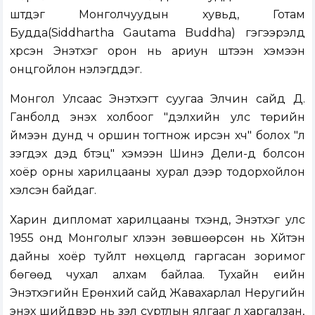
шүтдэг Монголчуудын хувьд, Готам
Будда(Siddhartha Gautama Buddha) гэгээрэлд
хүрсэн Энэтхэг орон нь ариун шүтээн хэмээн
онцгойлон үнэлэгддэг.
Монгол Улсаас Энэтхэгт суугаа Элчин сайд Д.
Ганболд энэхүү холбоог "дэлхийн улс төрийн
үймээн дунд ч оршин тогтнож ирсэн хүч" болох "үл
үзэгдэх дэд бүтэц" хэмээн Шинэ Дели-д болсон
хоёр орны харилцааны хурал дээр тодорхойлон
хэлсэн байдаг.
Харин дипломат харилцааны түүхэнд, Энэтхэг улс
1955 онд Монголыг хүлээн зөвшөөрсөн нь Хүйтэн
дайны хоёр туйлт нөхцөлд гаргасан зоримог
бөгөөд чухал алхам байлаа. Тухайн үеийн
Энэтхэгийн Ерөнхий сайд Жавахарлал Неругийн
энэхүү шийдвэр нь үзэл суртлын ялгааг үл харгалзан,