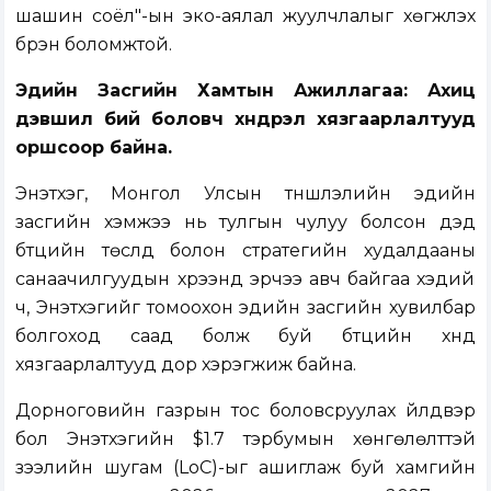
шашин соёл"-ын эко-аялал жуулчлалыг хөгжүүлэх
бүрэн боломжтой.
Эдийн Засгийн Хамтын Ажиллагаа: Ахиц
дэвшил бий боловч хүндрэл хязгаарлалтууд
оршсоор байна.
Энэтхэг, Монгол Улсын түншлэлийн эдийн
засгийн хэмжээ нь тулгын чулуу болсон дэд
бүтцийн төслүүд болон стратегийн худалдааны
санаачилгуудын хүрээнд эрчээ авч байгаа хэдий
ч, Энэтхэгийг томоохон эдийн засгийн хувилбар
болгоход саад болж буй бүтцийн хүнд
хязгаарлалтууд дор хэрэгжиж байна.
Дорноговийн газрын тос боловсруулах үйлдвэр
бол Энэтхэгийн $1.7 тэрбумын хөнгөлөлттэй
зээлийн шугам (LoC)-ыг ашиглаж буй хамгийн