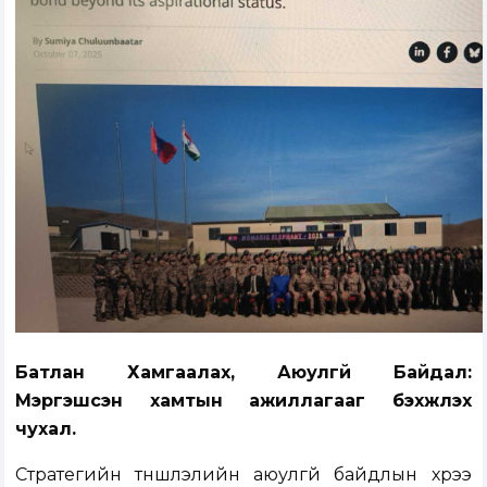
Батлан Хамгаалах, Аюулгүй Байдал:
Мэргэшсэн хамтын ажиллагааг бэхжүүлэх
чухал.
Стратегийн түншлэлийн аюулгүй байдлын хүрээ