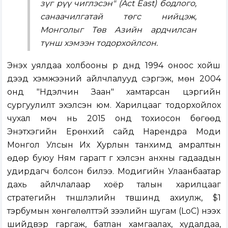
зүг рүү чиглэсэн" (Act East) бодлого,
санаачилгатай төгс нийцэж,
Монголыг Төв Азийн ардчилсан
түнш хэмээн тодорхойлсон.
Энэхүү уялдаа холбооны үр дүнд 1994 оноос хойш
дээд хэмжээний айлчлалууд сэргэж, мөн 2004
онд "Нүүдэлчин Заан" хамтарсан цэргийн
сургуулилт эхэлсэн юм. Харилцааг тодорхойлох
чухал мөч нь 2015 онд тохиосон бөгөөд
Энэтхэгийн Ерөнхий сайд Нарендра Моди
Монгол Улсын Их Хурлын танхимд амралтын
өдөр буюу Ням гарагт үг хэлсэн анхны гадаадын
удирдагч болсон билээ. Модигийн Улаанбаатар
дахь айлчлалаар хоёр талын харилцааг
стратегийн түншлэлийн түвшинд ахиулж, $1
тэрбумын хөнгөлөлттэй зээлийн шугам (LoC) нээх
шийдвэр гаргаж, батлан хамгаалах, худалдаа,