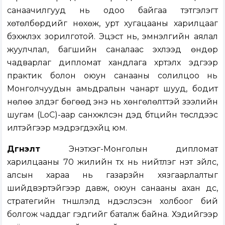
санаачилгууд нь одоо байгаа тэтгэлэгт
хөтөлбөрүүдийг нөхөж, урт хугацааны харилцааг
бэхжүүлэх зорилготой. Эцэст нь, эмнэлгийн аялал
жуулчлал, багшийн саналаас эхлээд өндөр
чадварлаг дипломат хандлага хүртэлх эдгээр
практик болон оюун санааны солилцоо нь
Монголчуудын амьдралын чанарт шууд, бодит
нөлөө үзүүлдэг бөгөөд энэ нь хөнгөлөлттэй зээлийн
шугам (LoC)-аар санхүүжүүлсэн дэд бүтцийн төслүүдээс
илүүтэйгээр мэдрэгдэхүйц юм.
Дүгнэлт
Энэтхэг-Монголын дипломат
харилцааны 70 жилийн түүх нь нийтлэг үнэт зүйлс,
алсын хараа нь газарзүйн хязгаарлалтыг
шийдвэртэйгээр давж, оюун санааны ахан дүүс,
стратегийн түншлэлд үндэслэсэн холбоог бий
болгож чаддаг гэдгийг баталж байна. Хэдийгээр