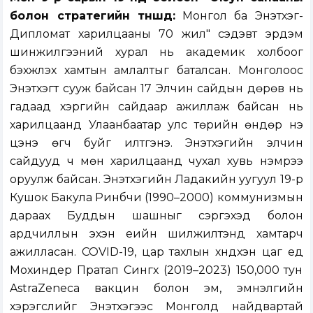
болон стратегийн түншүүд:
Монгол ба Энэтхэг-
Дипломат харилцааны 70 жил" сэдэвт эрдэм
шинжилгээний хурал нь академик холбоог
бэхжүүлэх хамтын амлалтыг баталсан. Монголоос
Энэтхэгт сууж байсан 17 Элчин сайдын дөрөв нь
гадаад хэргийн сайдаар ажиллаж байсан нь
харилцаанд Улаанбаатар улс төрийн өндөр үнэ
цэнэ өгч буйг илтгэнэ. Энэтхэгийн элчин
сайдууд ч мөн харилцаанд чухал хувь нэмрээ
оруулж байсан. Энэтхэгийн Ладакийн уугуул 19-р
Кушок Бакула Ринбүчи (1990–2000) коммунизмын
дараах Буддын шашныг сэргэхэд болон
ардчиллын эхэн үеийн шилжилтэнд хамтарч
ажилласан. COVID-19, цар тахлын хүндхэн цаг үед
Мохиндер Пратап Сингх (2019–2023) 150,000 тун
AstraZeneca вакцин болон эм, эмнэлгийн
хэрэгслийг Энэтхэгээс Монголд найдвартай