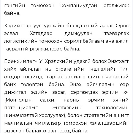
гангийн томоохон компаниудтай үргэлжилж
байна.
Хэдийгээр уул уурхайн бүтээгдэхүүний ачааг Орос
эсвэл Хятадаар дамжуулан тээвэрлэх
логистикийн томоохон сорилт байгаа ч энэ ажил
тасралтгүй үргэлжилсээр байна.
Ерөнхийлөгч У. Хүрэлсүхийн удахгүй болох Энэтхэгт
хийх айлчлал нь стратегийн түншлэлийг "илүү
өндөр түвшинд" гаргах зорилго шинж чанартай
байх төлөвтэй байна. Энэхүү айлчлалын үеэр
дижитал эдийн засаг, сэргээгдэх эрчим хүч
(Монголын салхи, нарны эрчим хүчний
потенциалыг Энэтхэгийн технологийн
шинэчлэлтэй хослуулах), болон стратегийн ашигт
малтмалын чиглэлээр томоохон хэлэлцээрүүдийг
эцэслэн батлах хүлээлт үүсээд байна.