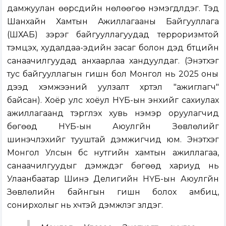
дамжуулан өөрсдийн нөлөөгөө нэмэгдүүлдэг. Тэд
Шанхайн Хамтын Ажиллагааны Байгууллага
(ШХАБ) зэрэг байгууллагуудад терроризмтой
тэмцэх, худалдаа-эдийн засаг болон дэд бүтцийн
санаачилгуудад анхаарлаа хандуулдаг. (Энэтхэг
тус байгууллагын гишүүн бол Монгол нь 2025 оны
дээд хэмжээний уулзалт хүртэл "ажиглагч"
байсан). Хоёр улс хоёул НҮБ-ын энхийг сахиулах
ажиллагаанд тэргүүлэх хувь нэмэр оруулагчид
бөгөөд НҮБ-ын Аюулгүйн Зөвлөлийг
шинэчлэхийг тууштай дэмжигчид юм. Энэтхэг
Монгол Улсын бүс нутгийн хамтын ажиллагаа,
санаачилгуудыг дэмждэг бөгөөд хариуд нь
Улаанбаатар Шинэ Делигийн НҮБ-ын Аюулгүйн
Зөвлөлийн байнгын гишүүн болох амбиц,
сонирхолыг нь хүчтэй дэмжлэг үзүүлдэг.