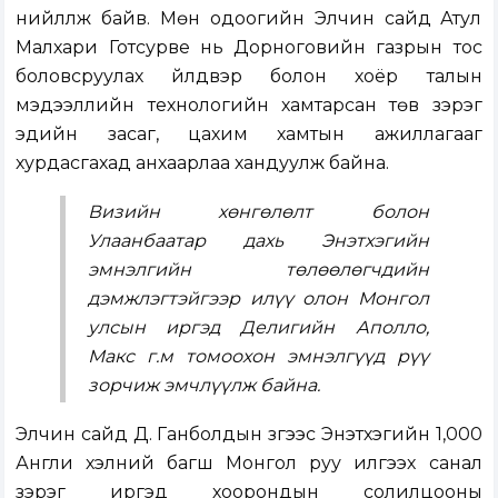
нийлүүлж байв. Мөн одоогийн Элчин сайд Атул
Малхари Готсурве нь Дорноговийн газрын тос
боловсруулах үйлдвэр болон хоёр талын
мэдээллийн технологийн хамтарсан төв зэрэг
эдийн засаг, цахим хамтын ажиллагааг
хурдасгахад анхаарлаа хандуулж байна.
Визийн хөнгөлөлт болон
Улаанбаатар дахь Энэтхэгийн
эмнэлгийн төлөөлөгчдийн
дэмжлэгтэйгээр илүү олон Монгол
улсын иргэд Делигийн Аполло,
Макс г.м томоохон эмнэлгүүд рүү
зорчиж эмчлүүлж байна.
Элчин сайд Д. Ганболдын зүгээс Энэтхэгийн 1,000
Англи хэлний багш Монгол руу илгээх санал
зэрэг иргэд хоорондын солилцооны