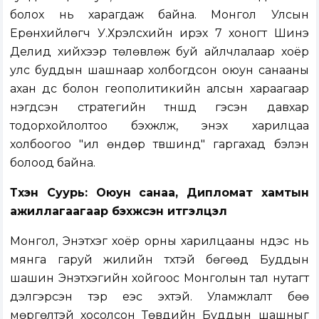
болох нь харагдаж байна. Монгол Улсын
Ерөнхийлөгч У.Хүрэлсүхийн ирэх 7 хоногт Шинэ
Делид хийхээр төлөвлөж буй айлчлалаар хоёр
улс буддын шашнаар холбогдсон оюун санааны
ахан дүүс болон геополитикийн алсын хараагаар
нэгдсэн стратегийн түншүүд гэсэн давхар
тодорхойлолтоо бэхжүүлж, энэхүү харилцаа
холбоогоо "илүү өндөр түвшинд" гаргахад бэлэн
болоод байна.
Түүхэн Суурь: Оюун санаа, Дипломат хамтын
ажиллагаагаар бэхжсэн итгэлцэл
Монгол, Энэтхэг хоёр орны харилцааны үндэс нь
мянга гаруй жилийн түүхтэй бөгөөд Буддын
шашин Энэтхэгийн хойгоос Монголын тал нутагт
дэлгэрсэн тэр үеэс эхтэй. Уламжлалт бөө
мөргөлтэй хосолсон Төвдийн Буддын шашныг