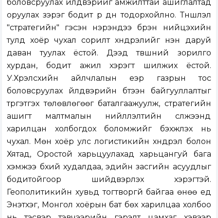
боловсруулах үйлдвэрийг амжилттай ашиглалтад
оруулах зэрэг бодит үр дүн тодорхойлно. Түншлэл
"стратегийн" гэсэн нэрэндээ бүрэн нийцэхийн
тулд хоёр чухал сорилт хүндрэлийг нэн даруй
даван туулах ёстой. Дээд түвшний зорилго
хурдан, бодит ажил хэрэгт шилжих ёстой.
У.Хүрэлсүхийн айлчлалын үеэр газрын тос
боловсруулах үйлдвэрийн бүтээн байгууллалтыг
түргэтгэх төлөвлөгөөг баталгаажуулж, стратегийн
ашигт малтмалын нийлүүлэлтийн сүлжээнд
харилцан холбогдох боломжийг бэхжүүлэх нь
чухал. Мөн хоёр улс логистикийн хүндрэл болон
Хятад, Оростой харьцуулахад харьцангуй бага
хэмжээ бүхий худалдаа, эдийн засгийн асуудлыг
бодитойгоор шийдвэрлэх хэрэгтэй.
Геополитикийн хувьд тогтворгүй байгаа өнөө үед
Энэтхэг, Монгол хоёрын бат бөх харилцаа холбоо
нь тэсвэр тэвчээрийн гэрэлт цамхаг хэвээр