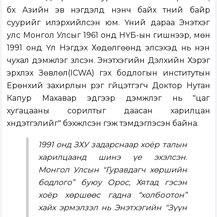
бүх Азийн эв нэгдэлд үнэнч байх түүний байр
суурийг илэрхийлсэн юм. Үүний дараа Энэтхэг
улс Монгол Улсыг 1961 онд НҮБ-ын гишүүнээр, мөн
1991 онд Үл Нэгдэх Хөдөлгөөнд элсэхэд нь нэн
чухал дэмжлэг үзүүлсэн. Энэтхэгийн Дэлхийн Хэрэг
эрхлэх Зөвлөл(ICWA) гэх бодлогын институтын
Ерөнхий захирлын үүрэг гүйцэтгэгч Доктор Нутан
Капур Махавар эдгээр дэмжлэг нь "цаг
хугацааны сорилтыг даасан харилцан
хүндэтгэлийг" бэхжүүлсэн гэж тэмдэглэсэн байна.
1991 онд ЗХУ задарснаар хоёр талын
харилцаанд шинэ үе эхэлсэн.
Монгол Улсын "Гуравдагч хөршийн
бодлого” буюу Орос, Хятад гэсэн
хоёр хөршөөс гадна “холбоотон”
хайх эрмэлзэл нь Энэтхэгийн "Зүүн