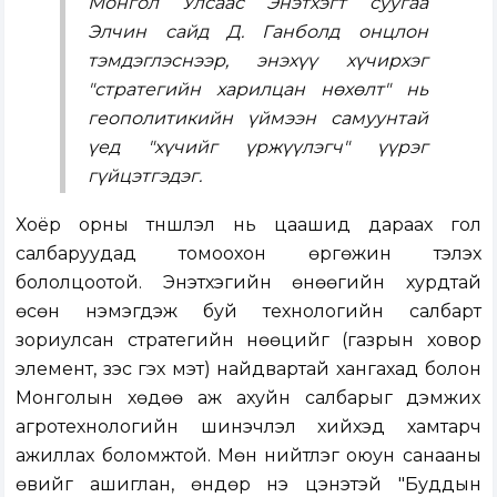
Монгол Улсаас Энэтхэгт суугаа
Элчин сайд Д. Ганболд онцлон
тэмдэглэснээр, энэхүү хүчирхэг
"стратегийн харилцан нөхөлт" нь
геополитикийн үймээн самуунтай
үед "хүчийг үржүүлэгч" үүрэг
гүйцэтгэдэг.
Хоёр орны түншлэл нь цаашид дараах гол
салбаруудад томоохон өргөжин тэлэх
бололцоотой. Энэтхэгийн өнөөгийн хурдтай
өсөн нэмэгдэж буй технологийн салбарт
зориулсан стратегийн нөөцийг (газрын ховор
элемент, зэс гэх мэт) найдвартай хангахад болон
Монголын хөдөө аж ахуйн салбарыг дэмжих
агротехнологийн шинэчлэл хийхэд хамтарч
ажиллах боломжтой. Мөн нийтлэг оюун санааны
өвийг ашиглан, өндөр үнэ цэнэтэй "Буддын