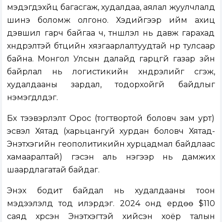
мэдэгдэхүйц багасгаж, худалдаа, аялал жуулчлалд
шинэ боломж олгоно. Хэдийгээр ийм ахиц
дэвшил гарч байгаа ч, түншлэл нь давж гарахад
хүндрэлтэй бүтцийн хязгаарлалтуудтай нүүр тулсаар
байна. Монгол Улсын далайд гарцгүй газар зүйн
байрлал нь логистикийн хүндрэлийг үүсгэж,
худалдааны зардал, тодорхойгүй байдлыг
нэмэгдүүлдэг.
Бүх тээвэрлэлт Орос (тогтвортой боловч зам урт)
эсвэл Хятад (харьцангуй хурдан боловч Хятад-
Энэтхэгийн геополитикийн хурцадмал байдлаас
хамааралтай) гэсэн аль нэгээр нь дамжих
шаардлагатай байдаг.
Энэхүү бодит байдал нь худалдааны тоон
мэдээлэлд тод илэрдэг. 2024 онд ердөө $110
саяд хүрсэн Энэтхэгтэй хийсэн хоёр талын