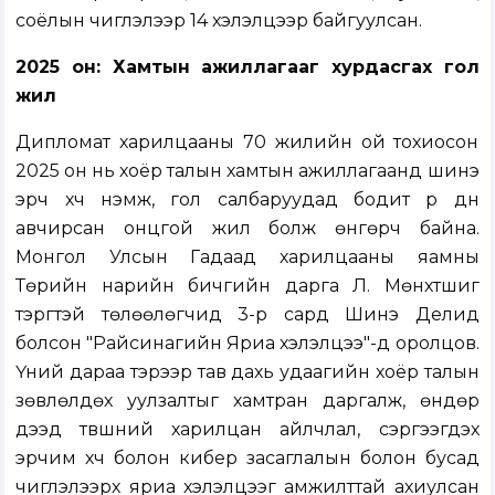
соёлын чиглэлээр 14 хэлэлцээр байгуулсан.
2025 он: Хамтын ажиллагааг хурдасгах гол
жил
Дипломат харилцааны 70 жилийн ой тохиосон
2025 он нь хоёр талын хамтын ажиллагаанд шинэ
эрч хүч нэмж, гол салбаруудад бодит үр дүн
авчирсан онцгой жил болж өнгөрч байна.
Монгол Улсын Гадаад харилцааны яамны
Төрийн нарийн бичгийн дарга Л. Мөнхтүшиг
тэргүүтэй төлөөлөгчид 3-р сард Шинэ Делид
болсон "Райсинагийн Яриа хэлэлцээ"-д оролцов.
Үүний дараа тэрээр тав дахь удаагийн хоёр талын
зөвлөлдөх уулзалтыг хамтран даргалж, өндөр
дээд түвшний харилцан айлчлал, сэргээгдэх
эрчим хүч болон кибер засаглалын болон бусад
чиглэлээрх яриа хэлэлцээг амжилттай ахиулсан