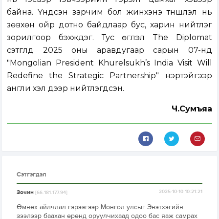
байна. Үндсэн зарчим бол жинхэнэ түншлэл нь
зөвхөн ойр дотно байдлаар бус, харин нийтлэг
зорилгоор бэхждэг. Тус өгүүлэл The Diplomat
сэтгүүлд 2025 оны аравдугаар сарын 07-нд
"Mongolian President Khurelsukh’s India Visit Will
Redefine the Strategic Partnership" нэртэйгээр
англи хэл дээр нийтлэгдсэн.
Ч.Сумъяа
Сэтгэгдэл
Зочин
2025-10-10 10:21:21
[66.181.177.94]
Өмнөх айлчлал гэрээгээр Монгол улсыг Энэтхэгийн
зээлээр баахан өрөнд оруулчихаад одоо бас яаж самрах