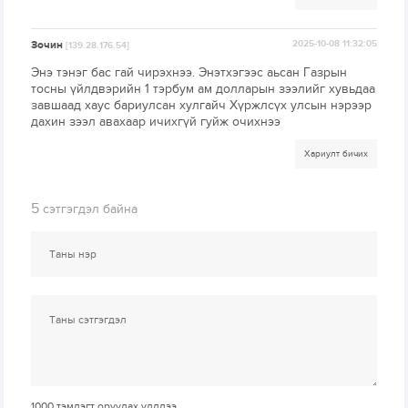
Зочин
2025-10-08 11:32:05
[139.28.176.54]
Энэ тэнэг бас гай чирэхнээ. Энэтхэгээс аьсан Газрын
тосны үйлдвэрийн 1 тэрбум ам долларын зээлийг хувьдаа
завшаад хаус бариулсан хулгайч Хүржлсүх улсын нэрээр
дахин зээл авахаар ичихгүй гуйж очихнээ
Хариулт бичих
5
сэтгэгдэл байна
1000
тэмдэгт оруулах үлдлээ.