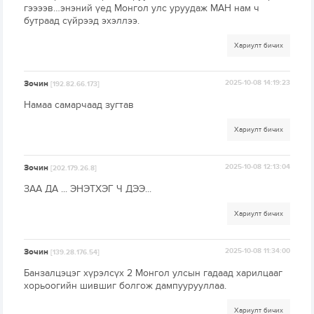
гээээв…энэний үед Монгол улс уруудаж МАН нам ч
бутраад сүйрээд эхэллээ.
Хариулт бичих
Зочин
2025-10-08 14:19:23
[192.82.66.173]
Намаа самарчаад зугтав
Хариулт бичих
Зочин
2025-10-08 12:13:04
[202.179.26.8]
ЗАА ДА ... ЭНЭТХЭГ Ч ДЭЭ...
Хариулт бичих
Зочин
2025-10-08 11:34:00
[139.28.176.54]
Банзалцэцэг хүрэлсүх 2 Монгол улсын гадаад харилцааг
хорьоогийн шившиг болгож дампуурууллаа.
Хариулт бичих