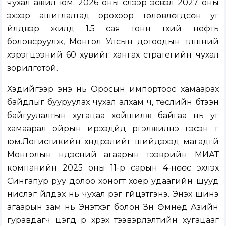
чухал ажил юм. 2026 оны сүүлээр эсвэл 2027 оны
эхээр ашиглалтад орохоор төлөвлөгдсөн уг
үйлдвэр жилд 1.5 сая тонн түүхий нефть
боловсруулж, Монгол Улсын дотоодын түлшний
хэрэгцээний 60 хувийг хангах стратегийн чухал
зорилготой.
Хэдийгээр энэ нь Оросын импортоос хамаарах
байдлыг бууруулах чухал алхам ч, төслийн бүтээн
байгуулалтын хугацаа хойшилж байгаа нь уг
хамаарал ойрын ирээдүйд үргэлжилнэ гэсэн үг
юм.Логистикийн хүндрэлийг шийдэхэд магадгүй
Монголын үндэсний агаарын тээврийн МИАТ
компанийн 2025 оны 11-р сарын 4-нөөс эхлэх
Сингапур руу долоо хоногт хоёр удаагийн шууд
нислэг үйлдэх нь чухал үүрэг гүйцэтгэнэ. Энэхүү шинэ
агаарын зам нь Энэтхэг болон Зүүн Өмнөд Азийн
гуравдагч цэгүүд рүү хүрэх тээвэрлэлтийн хугацааг