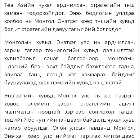
Төв Азийн чухал ардчилсан, стратегийн түнш
хэмээн тодорхойлдог. Энэхүү бодлогын уялдаа
холбоо нь Монгол, Энэтхэг хоёр түншийн хувьд
бодит стратегийн давуу талыг бий болгодог.
Монголын хувьд, Энэтхэг улс нь ардчилсан,
зарим талаар технологийн хувьд дэвшилттэй
хувилбарыг санал болгосноор Монголын
үндэсний бүрэн эрхт байдлыг бэхжүүлэхээс гадна,
аливаа ганц гүрэнд хэт хамаарах байдлыг
бууруулахад хувь нэмрийн хувьд үнэ цэнэтэй.
Энэтхэгийн хувьд, Монгол улс нь зэс, газрын
ховор элемент зэрэг стратегийн ашигт
малтмалын нөөцтэй зэргээр сонирхол татдаг
төдийгүй бүс нутгийн тэнцвэрт байдалд чухал хувь
нэмэр оруулдаг. Олон улсын тавцанд Монгол,
Энэтхэг хоёр улс нийтлэг тэргүүлэх чиглэлүүдээр