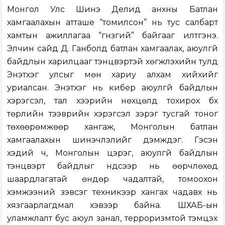
Монгол Улс Шинэ Делид анхны Батлан
хамгаалахын атташе “томилсон” нь тус салбарт
хамтын ажиллагаа “гүнзгий” байгааг илтгэнэ.
Элчин сайд Д. Ганболд батлан хамгаалах, аюулгүй
байдлын харилцааг тэнцвэртэй хөгжүүлэхийн тулд
Энэтхэг улсыг мөн хариу алхам хийхийг
уриалсан. Энэтхэг нь кибер аюулгүй байдлын
хэрэгсэл, тал хээрийн нөхцөлд тохирох бүх
төрлийн тээврийн хэрэгсэл зэрэг тусгай тоног
төхөөрөмжөөр хангаж, Монголын батлан
хамгаалахын шинэчлэлийг дэмждэг. Гэсэн
хэдий ч, Монголын цэрэг, аюулгүй байдлын
тэнцвэрт байдлыг үндсээр нь өөрчлөхөд
шаардлагатай өндөр чадалтай, томоохон
хэмжээний зэвсэг техникээр хангах чадавх нь
хязгаарлагдмал хэвээр байна. ШХАБ-ын
уламжлалт бус аюул занал, терроризмтой тэмцэх