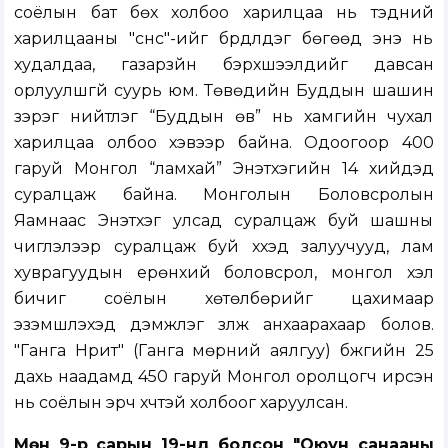
соёлын бат бөх холбоо харилцаа нь тэдний
харилцааны "сүнс"-ийг бүрдүүлдэг бөгөөд энэ нь
худалдаа, газарзүйн бэрхшээлүүдийг давсан
орлуулшгүй суурь юм. Төвөдийн Буддын шашин
зэрэг нийтлэг “Буддын өв” нь хамгийн чухал
харилцаа олбоо хэвээр байна. Одоогоор 400
гаруй Монгол “ламхай” Энэтхэгийн 14 хийдэд
суралцаж байна. Монголын Боловсролын
Яамнаас Энэтхэг улсад суралцаж буй шашны
чиглэлээр суралцаж буй хүүхэд залуучууд, лам
хуврагуудын ерөнхий боловсрол, монгол хэл
бичиг соёлын хөтөлбөрийг цахимаар
эзэмшүүлэхэд дэмжлэг үзүүлж анхаарахаар болов.
"Ганга Нрит" (Ганга мөрний аялгуу) бүжгийн 25
дахь наадамд 450 гаруй Монгол оролцогч ирсэн
нь соёлын эрч хүчтэй холбоог харуулсан.
Мөн 9-р сарын 19-нд болсон "Оюун санааны