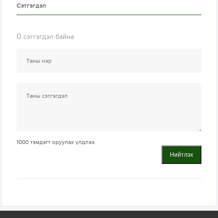
Сэтгэгдэл
0
сэтгэгдэл байна
1000
тэмдэгт оруулах үлдлээ.
Нийтлэх