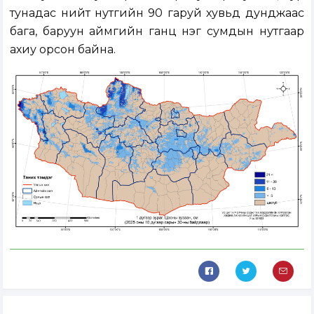
тунадас нийт нутгийн 90 гаруй хувьд дунджаас
бага, баруун аймгийн ганц нэг сумдын нутгаар
ахиу орсон байна.