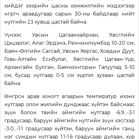
хийдэг хээрийн цасны хэмжилтийн мэдээгээр
өнгөрөгч аравдугаар сарын 30-ны байдлаар нийт
нутгийн 23 хувьд цастай байна.
Үүнээс Увсын Цагаанхайрхан, Хөвсгөлийн
Цэцэрлэг, Алаг-Эрдэнэ, Ренчинлхүмбэд 10-20 см,
Баян–Өлгийн Сагсай, Увсын Хяргас, Ховдын Дуут,
Говь-Алтайн Есөнбулаг, Хөвсгөлийн Цагаан-Үүр,
Архангайн Булган, Баянхонгорын Галуутад 5-10
см, бусад нутгаар 0-5 см хүртэл зузаан цастай
байна.
Өнгөрсөн арав хоногт агаарын температур ихэнх
нутгаар олон жилийн дунджаас хүйтэн байснаас
зүүн болон төвийн аймгийн нутгаар -6.9...-3.1
градусаар, баруун аймгийн нутгийн зүүн хэсгээр
-3.0...-1.1 градусаар хүйтэн, баруун аймгийн ганц
нэг сумдын нутгаар 1.1-1.6 градусаар дулаан, хур