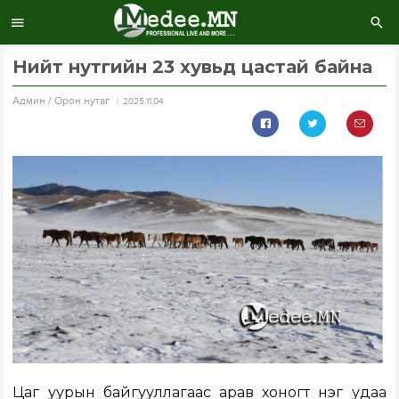
Нийт нутгийн 23 хувьд цастай байна
Aдмин / Орон нутаг
2025.11.04
Цаг уурын байгууллагаас арав хоногт нэг удаа