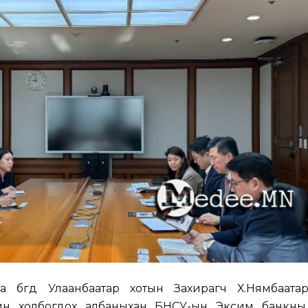
 бөгөөд Улаанбаатар хотын Захирагч Х.Нямбаата
лийн холбогдох албаныхан БНСУ-ын Эксим банкн