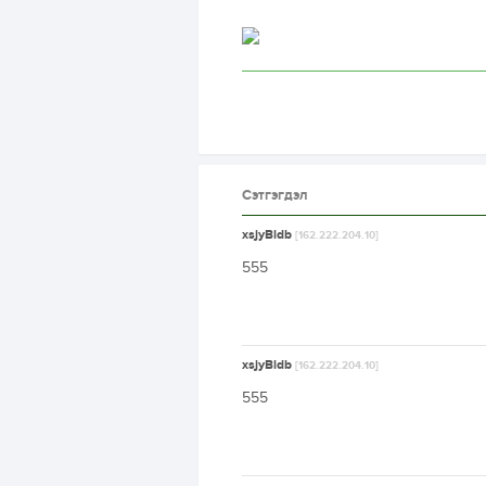
Сэтгэгдэл
xsjyBldb
[162.222.204.10]
555
xsjyBldb
[162.222.204.10]
555