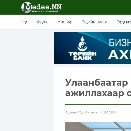
Нүүр
Хууль
Улстөр
Эдийн засаг
Эрүүл м
Улаанбаатар 
ажиллахаар 
Aдмин / Эдийн засаг
2025.11.10