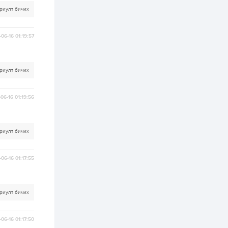
риулт бичих
2 өдөр
2
0
Өнгөрсөн сард
1,439.2 кг үнэт
06-16 01:19:57
металл худалдан
авчээ
2 өдөр
0
0
риулт бичих
Б.Найдалаа: Энэ
өвөл илүү хүнд байж
магадгүй учир төр,
06-16 01:19:56
эрчим хүчний
байгууллагууд, иргэд
бэлтгэлээ...
2 өдөр
6
0
риулт бичих
Өнөөдөр сондгой
тоогоор төгссөн
автомашинтай иргэд
бензин авна
06-16 01:17:55
2 өдөр
0
3
ЗГ: Шатахууны
риулт бичих
хангамж,
нийлүүлэлтийг
тогтворжуулах
асуудлыг хэлэлцэж
06-16 01:17:50
байна