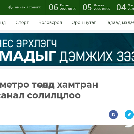
06
05
04
Пүрэв
Лхагва
Мяг
өмнөх 7 хоногт:
2026-08-06
2026-08-05
202
энд
Спорт
Боловсрол
Орон нутаг
Гадаад мэдэ
метро төсөлд хамтран
санал солилцлоо