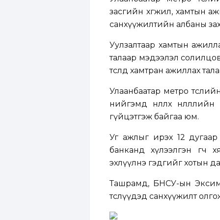
засгийн хөгжил, хамтын а
санхүүжилтийн албаны зах
Уулзалтаар хамтын ажилл
талаар мэдээлэл солилцов
төсөлд хамтран ажиллах тал
Улаанбаатар метро төслийн 
нийгэмд нөлөөлөх нөлөөлл
гүйцэтгэж байгаа юм.
Уг ажлыг ирэх 12 дугаар
банканд хүлээлгэн өгч 
эхлүүлнэ гэдгийг хотын да
Ташрамд, БНСУ-ын Эксим
төслүүдэд санхүүжилт олго