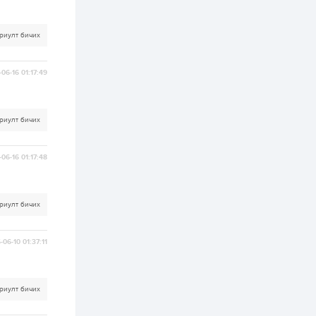
2 өдөр
0
0
Т.Жанлав: Бидний
"Шугаман бус
риулт бичих
системийг ойролцоо
бодох супер схемүүд"
бүтээл тооцон
бодох...
06-16 01:17:49
2 өдөр
7
3
С.Бямбацогт:
Хэлэлцүүлгээс илүү
хэрэгжилт,
риулт бичих
амлалтаас илүү
бодит үр дүн чухал
3 өдөр
0
0
06-16 01:17:48
Неймар зодог тайлах
эсэхээ 12 дугаар сард
шийднэ
риулт бичих
3 өдөр
0
3
-06-10 01:37:11
Нийслэлийн 30
дугаар сургуулийг 10
дугаар сарын 1-нд
ашиглалтад оруулна
риулт бичих
3 өдөр
0
0