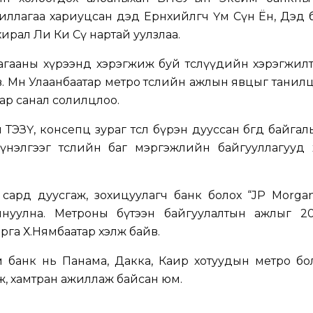
жиллагаа хариуцсан дэд Ерөнхийлөгч Үм Сүн Ён, Дэд
ирал Ли Ки Сү нартай уулзлаа.
агааны хүрээнд хэрэгжиж буй төслүүдийн хэрэгжил
. Мөн Улаанбаатар метро төслийн ажлын явцыг танилц
аар санал солилцлоо.
ТЭЗҮ, консепц зураг төсөл бүрэн дууссан бөгөөд байгал
ийн үнэлгээг төслийн баг мэргэжлийн байгууллагууд
 сард дуусгаж, зохицуулагч банк болох “JP Morga
хянуулна. Метроны бүтээн байгуулалтын ажлыг 2
рга Х.Нямбаатар хэлж байв.
 банк нь Панама, Дакка, Каир хотуудын метро бо
ж, хамтран ажиллаж байсан юм.