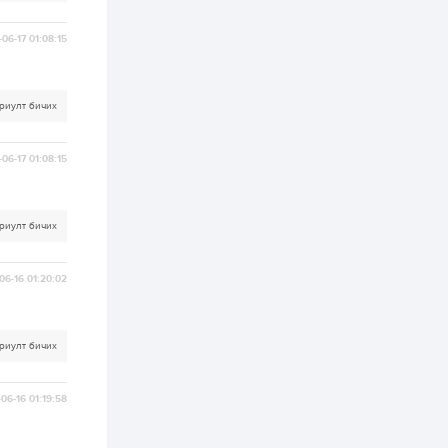
ААН-үүдийн дансыг
битүүмжлэхгүй
06-17 01:08:15
1 өдөр
1
0
Нөөцийн махны
худалдаа,
борлуулалтыг
риулт бичих
нээлттэй ил тод
болгоно
06-17 01:08:15
2 өдөр
0
0
ЗГ: Автобензин,
дизель түлшний
онцгой албан
татварыг тэглэлээ
риулт бичих
2 өдөр
3
0
06-16 01:20:02
З.Мэндсайхан:
Хүнсний нөөцийг
бэлтгэх агуулах,
зоорь бэлтгэх ААН-
үүдэд хөнгөлөлттэй
риулт бичих
зээл олгоно
2 өдөр
1
0
Европ дахь
06-16 01:19:58
монголчуудын
соёлын наадам
боллоо