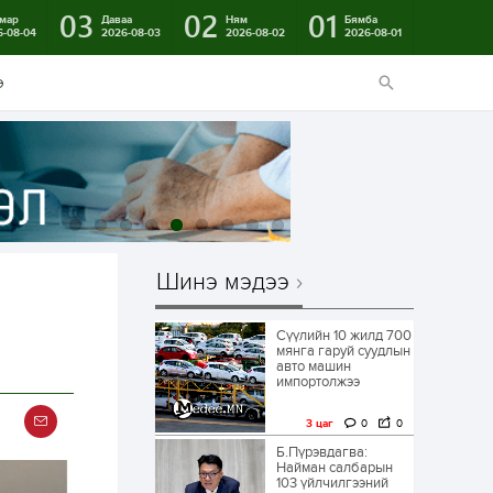
03
02
01
мар
Даваа
Ням
Бямба
6-08-04
2026-08-03
2026-08-02
2026-08-01
э
Шинэ мэдээ
Сүүлийн 10 жилд 700
мянга гаруй суудлын
авто машин
импортолжээ
3 цаг
0
0
Б.Пүрэвдагва:
Найман салбарын
103 үйлчилгээний