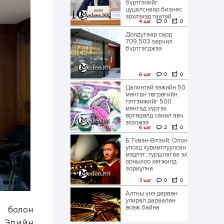
бүртгэлийг
цуцалснаар бизнес
эрхлэхэд таатай...
4 цаг
0
0
Долдугаар сард
709.503 зөрчил
бүртгэгджээ
6 цаг
0
0
Цалинтай ээжийн 50
мянган төгрөгийн
тэтгэмжийг 500
мянгад хүргэх
өргөдөлд санал авч
эхэлжээ
6 цаг
2
0
Б.Түмэн-Өлзий: Олон
улсад хуримтлуулсан
мэдлэг, туршлагаа эх
орныхоо хөгжилд
зориулна
7 цаг
0
0
Алтны үнэ дөрвөн
улирал дараалан
өсөж байна
р болон
ы Эдийн