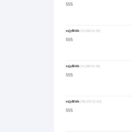
555
xsjyBldb
[74.208.53.38]
555
xsjyBldb
[74.208.53.38]
555
xsjyBldb
[198.251.72.103]
555