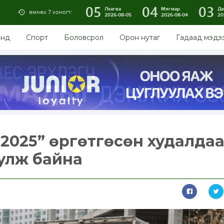
05
04
03
Лхагва
Мягмар
Да
өмнөх 7 хоногт:
2026-08-05
2026-08-04
20
энд
Спорт
Боловсрол
Орон нутаг
Гадаад мэдэ
-2025” өргөтгөсөн худалда
улж байна