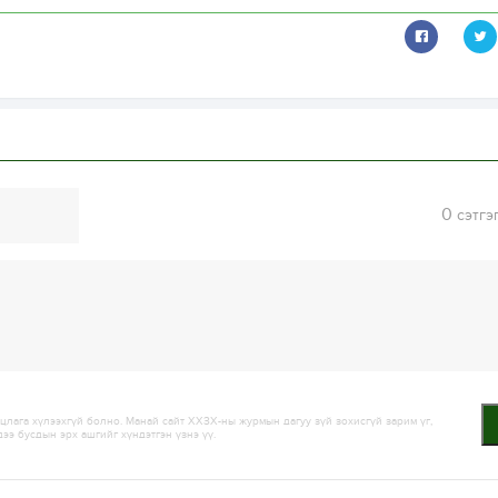
0
сэтгэ
лага хүлээхгүй болно. Манай сайт ХХЗХ-ны журмын дагуу зүй зохисгүй зарим үг,
дээ бусдын эрх ашгийг хүндэтгэн үзнэ үү.