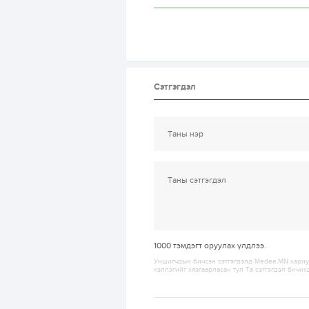
Сэтгэгдэл
1000
тэмдэгт оруулах үлдлээ.
Уншигчдын бичсэн сэтгэгдэлд Medee.MN хариуц
хэллэгийг хязгаарласан тул Та сэтгэгдэл бичих