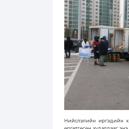
Нийслэлийн иргэдийн хү
өргөтгөсөн худалдааг энэ