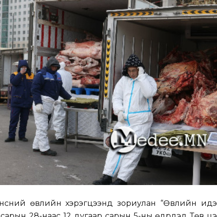
нсний өвлийн хэрэгцээнд зориулан “Өвлийн идэ
 сарын 28-наас 12 дугаар сарын 5-ны өдрүүдэд Төв ц