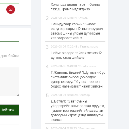
Хэлэлцээ даваа гарагт болно
ЗГ: Автобензин,
гэж Д.Трамп мэдэгджээ
дизель түлшний
онцгой албан
татварыг тэглэлээ
2026-08-03 12:58:14 / Хууль
Наймдугаар сарын 15-наас
есдүгээр сарын 12-ны өдрүүдэд
1 өдөр
2
0
автомашины улсын дугаарын
З.Мэндсайхан:
хязгаарлалт хийнэ
Хүнсний нөөцийг
бэлтгэх агуулах,
2026-08-04 17:26:48 / Гадаад мэдээ
зоорь бэлтгэх ААН-
үүдэд хөнгөлөлттэй
Неймар зодог тайлах эсэхээ 12
гдэл байна
зээл олгоно
дугаар сард шийднэ
1 өдөр
1
0
2026-08-05 11:49:38 / Эдийн засаг
Европ дахь
монголчуудын
Т.Жанлав: Бидний "Шугаман бус
соёлын наадам
системийг ойролцоо бодох
боллоо
супер схемүүд" бүтээл тооцон
бодох математикт нээлт хийсэн
1 өдөр
2
0
2026-08-04 10:08:29 / Улстөр
Өнгөрсөн сард
Д.Батлут: “Зэв” сумны
1,439.2 кг үнэт
металл худалдан
үйлдвэрийг ашиглалтад оруулж,
авчээ
Нийтлэх
гурван нэр төрлийг үйлдвэрлэн
дотоодын хэрэгцээнд нийлүүлж
эхэлсэн
1 өдөр
0
0
Б.Найдалаа: Энэ
2026-08-04 11:28:33 / Боловсрол