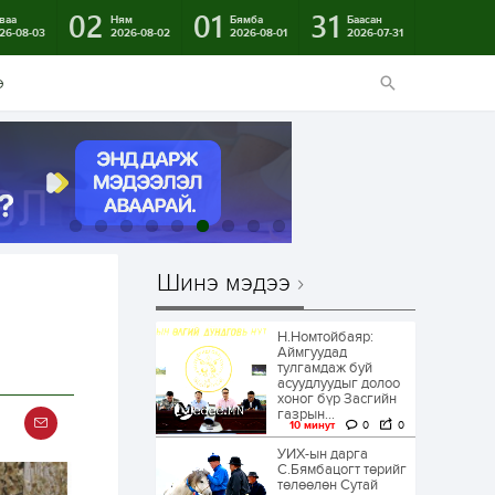
02
01
31
ваа
Ням
Бямба
Баасан
26-08-03
2026-08-02
2026-08-01
2026-07-31
э
Шинэ мэдээ
а
Н.Номтойбаяр:
Аймгуудад
тулгамдаж буй
асуудлуудыг долоо
хоног бүр Засгийн
газрын...
10 минут
0
0
УИХ-ын дарга
С.Бямбацогт төрийг
төлөөлөн Сутай