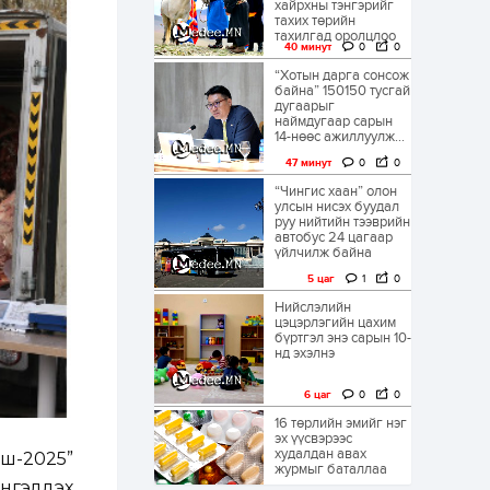
хайрхны тэнгэрийг
тахих төрийн
тахилгад оролцлоо
40 минут
0
0
“Хотын дарга сонсож
байна” 150150 тусгай
дугаарыг
наймдугаар сарын
14-нөөс ажиллуулж...
47 минут
0
0
“Чингис хаан” олон
улсын нисэх буудал
руу нийтийн тээврийн
автобус 24 цагаар
үйлчилж байна
5 цаг
1
0
Нийслэлийн
цэцэрлэгийн цахим
бүртгэл энэ сарын 10-
нд эхэлнэ
6 цаг
0
0
16 төрлийн эмийг нэг
эх үүсвэрээс
худалдан авах
ш-2025”
журмыг баталлаа
энгэлдэх