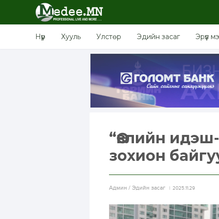
Нүүр
Хууль
Улстөр
Эдийн засаг
Эрүүл м
“Өвлийн идэш
зохион байгу
Aдмин / Эдийн засаг
2025.11.29