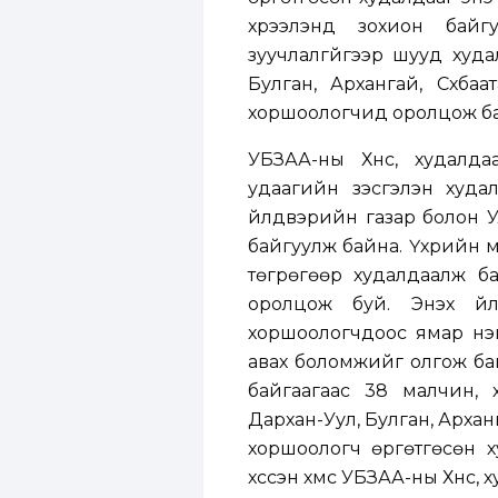
хүрээлэнд зохион бай
зуучлалгүйгээр шууд худ
Булган, Архангай, Сүхба
хоршоологчид оролцож ба
УБЗАА-ны Хүнс, худалда
удаагийн үзэсгэлэн худа
үйлдвэрийн газар болон 
байгуулж байна. Үхрийн м
төгрөгөөр худалдаалж б
оролцож буй. Энэхүү ү
хоршоологчдоос ямар нэг
авах боломжийг олгож бай
байгаагаас 38 малчин, 
Дархан-Уул, Булган, Арханг
хоршоологч өргөтгөсөн 
хүссэн хүмүүс УБЗАА-ны Хүнс,