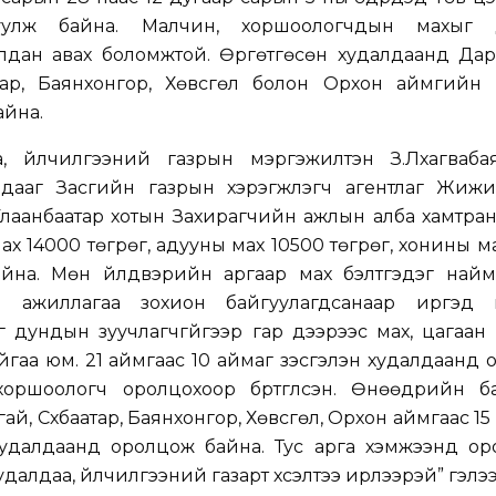
гуулж байна. Малчин, хоршоологчдын махыг
алдан авах боломжтой. Өргөтгөсөн худалдаанд Дар
атар, Баянхонгор, Хөвсгөл болон Орхон аймгийн 
йна.
а, үйлчилгээний газрын мэргэжилтэн З.Лхагваба
лдааг Засгийн газрын хэрэгжүүлэгч агентлаг Жижи
Улаанбаатар хотын Захирагчийн ажлын алба хамтра
ах 14000 төгрөг, адууны мах 10500 төгрөг, хонины м
айна. Мөн үйлдвэрийн аргаар мах бэлтгэдэг най
йл ажиллагаа зохион байгуулагдсанаар иргэд 
 дундын зуучлагчгүйгээр гар дээрээс мах, цагаан
гаа юм. 21 аймгаас 10 аймаг үзэсгэлэн худалдаанд
хоршоологч оролцохоор бүртгүүлсэн. Өнөөдрийн б
ай, Сүхбаатар, Баянхонгор, Хөвсгөл, Орхон аймгаас 15
худалдаанд оролцож байна. Тус арга хэмжээнд ор
 худалдаа, үйлчилгээний газарт хүсэлтээ ирүүлээрэй” гэлээ