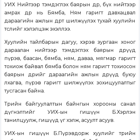
УИХ Нийтээр тэмдэглэх баярын өдөр, бүх нийтээр
амрах өдөр нь Бямба, Ням гаригт давхацвал
дараагийн ажлын өдөрт шилжүүлэх тухай хуулийн
төслийг хэлэлцэж эхэллээ.
Хуулийн тайлбарын дагуу, хэрэв зургаан хоног
дараалан нийтээр тэмдэглэх баярын өдрүүд
пүрэв, баасан, бямба, ням, даваа, мягмар гаригт
тохиож байвал бямба болон ням гаригт тохиосон
баярын өдрийг дараагийн ажлын өдрүүд буюу
лхагва, пүрэв гаригт шилжүүлэх зохицуулалтыг
тусгасан байна.
Төрийн байгуулалтын байнгын хорооны санал
дүгнэлтийг УИХ-ын гишүүн Б.Хэрлэн
танилцуулж, гишүүд үг хэлж, асуулт асуув.
УИХ-ын гишүүн Б.Пүрэвдорж хуулийг төрийн