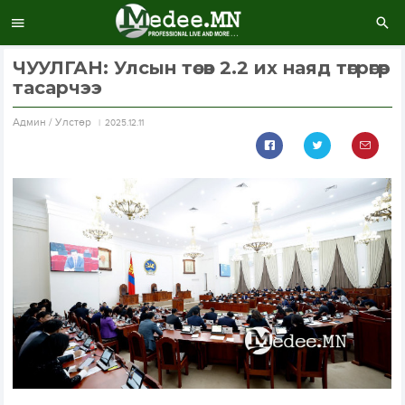
ЧУУЛГАН: Улсын төсөв 2.2 их наяд төгрөгөөр
тасарчээ
Aдмин / Улстөр
2025.12.11