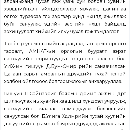
албаныханд чухал гэж үзэж буй боловч хувийн
хэвшлийнхэн үйлдвэрлэлээ явуулж, цалингаа
олгох, түрээсээ төлөх зэргээр хүнд нөхцөлд ажиллаж
буйг сануулж, эдийн засгийн нөхцөл байдалд
зохицуулалт хийхийг илүү чухал гэж тэмдэглэв.
Тэрбээр улсын төсвийн алдагдал, татварын орлого
тасралт, АМНАТ-ын орлогын бууралт зэрэг
санхүүгийн сорилтуудыг тодотгон хэлсэн бол
УИХ-ын гишүүн Д.Бум-Очир өөрийн санаачилсан
Цагаан сарын амралтын өдрүүдийн тухай төсөлтэй
холбон ойлгохоос болгоомжлохыг анхаарууллаа.
Гишүүн П.Сайнзориг баярын өдрийг ажлын өдөрт
шилжүүлэх нь хувийн хэвшилд хүндрэл учруулж,
санхүүгийн ачаалал нэмэгдүүлж болзошгүйг
сануулсан бол Б.Уянга Хөдөлмөрийн тухай хуулийн
дагуу нийтээр амрах баярын өдрүүдэд ажилласан