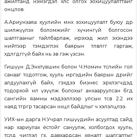
ажилтанд нэмэгдэл хөлс олгох зохицуулалттайг
онцлов.
А.Ариунзаяа хуулийн өмнөх зохицуулалт буюу өдөр
шилжүүлэх боломжийг хүчингүй болгосон
шалтгааныг тайлбарлаж, ирэхэд жил эхэндээ
нийтээр тэмдэглэх баярын төлөвлөгөөг гаргаж,
хөдөлгөдөггүй байх нь зөв гэж үзсэн.
Гишүүн Д.Энхтүвшин болон Ч.Номин төслийн гол
санааг тодотгож, хууль иргэдийн баярын өдрийг
алдуулахгүй байх, гэхдээ бизнес эрхлэгчдэд
тодорхой нөлөө үзүүлж болохыг анхааруулсан бөгөөд
сангийн яамны мэдээллээр улсын төсөв 2.2 их
наяд төгрөгөөр тасарсан нөхцөл байдлыг ч хэлэлцлээ.
УИХ-ын дарга Н.Учрал гишүүдийн асуултад сайд
нар хариулах ёстойг сануулж, холбогдох хууль,
төсөлд чиглэл өгөх, давхардсан хяналт шалгалтыг