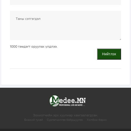
1000
тэмдэгт оруулах үлдлээ.
Нийтлэх
Зохиогчийн эрх хуулиар хамгаалагдсан.
Бидний тухай
Сурталчилгаа байршуулах
Холбоо барих