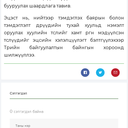
бууруулах шаардлага тавив.
Эцэст нь, нийтээр тэмдэглэх баярын болон
тэмдэглэлт өдрүүдийн тухай хуульд нэмэлт
оруулах хуулийн төслийг хамт өргөн мэдүүлсэн
төслүүдийг эцсийн хэлэлцүүлэгт бэлтгүүлэхээр
Төрийн байгуулалтын байнгын хороонд
шилжүүллээ.
Сэтгэгдэл
0
сэтгэгдэл байна