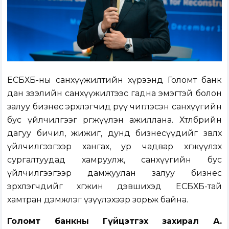
ЕСБХБ-ны санхүүжилтийн хүрээнд Голомт банк
дан зээлийн санхүүжилтээс гадна эмэгтэй болон
залуу бизнес эрхлэгчид рүү чиглэсэн санхүүгийн
бус үйлчилгээг өргөжүүлэн ажиллана. Хөтөлбөрийн
дагуу бичил, жижиг, дунд бизнесүүдийг зөвлөх
үйлчилгээгээр хангах, ур чадвар хөгжүүлэх
сургалтуудад хамруулж, санхүүгийн бус
үйлчилгээгээр дамжуулан залуу бизнес
эрхлэгчдийг хөгжин дэвшихэд ЕСБХБ-тай
хамтран дэмжлэг үзүүлэхээр зорьж байна.
Голомт банкны
Гүйцэтгэх захирал А.