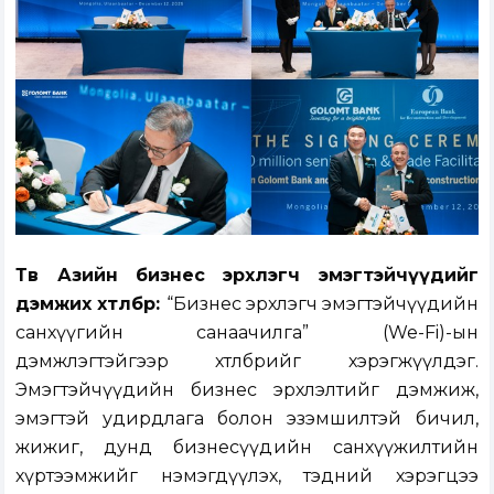
Төв Азийн
б
изнес эрхлэгч
э
мэгтэйчүүд
ийг
дэмжих х
өтөлбөр:
“
Бизнес
э
рхлэгч
э
мэгтэйчүүдийн
с
анхүүгийн
с
анаачилга
”
(We-Fi)
-ын
дэмжлэгтэйгээр хөтөлбөрийг хэрэгжүүлдэг.
Э
мэгтэйчүүдийн бизнес эрхлэлтийг дэмжиж,
эмэгтэй удирдлага болон эзэмшилтэй
бичил,
жижиг, дунд бизнесүүд
ийн санхүүжилтийн
хүртээмжийг нэмэгдүүлэх, тэдний хэрэгцээ