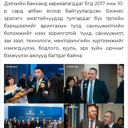
Дэлхийн банканд харьяалагддаг бөгөөд 2017 оны 10-
р сард албан ёсоор байгуулагдсан. Бизнес
эрхлэгч эмэгтэйчүүдэд тулгардаг бүх төрлийн
бэрхшээлийг арилгахын тулд санхүүжилтийн
боломжийг нээх зорилготой. Үүнд, санхүүжилт,
зах зээл, технологи, менторингийн хүртээмжийг
нэмэгдүүлэх, бодлого, хууль, эрх зүйн орчныг
бэхжүүлэх ажлууд багтдаг байна.