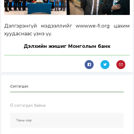
Дэлгэрэнгүй мэдээллийг
www.we-fi.org
цахим
хуудаснаас үзнэ үү.
Дэлхийн жишиг Монголын банк
Сэтгэгдэл
0
сэтгэгдэл байна