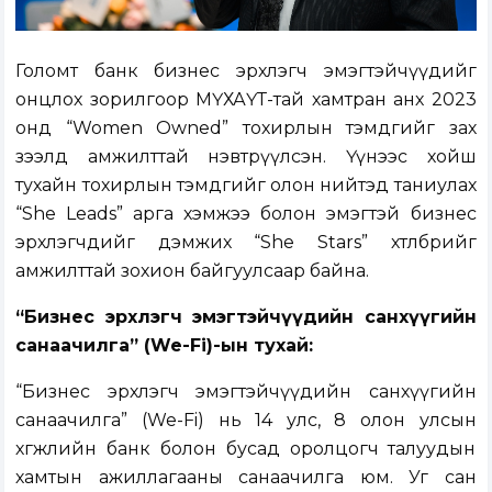
Голомт банк бизнес эрхлэгч эмэгтэйчүүдийг
онцлох зорилгоор МҮХАҮТ-тай хамтран анх 2023
онд “Women Owned” тохирлын тэмдгийг зах
зээлд амжилттай нэвтрүүлсэн. Үүнээс хойш
тухайн тохирлын тэмдгийг олон нийтэд таниулах
“She Leads” арга хэмжээ болон эмэгтэй бизнес
эрхлэгчдийг дэмжих “She Stars” хөтөлбөрийг
амжилттай зохион байгуулсаар байна.
“
Бизнес
э
рхлэгч
э
мэгтэйчүүдийн
с
анхүүгийн
с
анаачилга
”
(We-Fi)
-ын
тухай:
“Бизнес эрхлэгч эмэгтэйчүүдийн санхүүгийн
санаачилга” (We-Fi) нь 14 улс, 8 олон улсын
хөгжлийн банк болон бусад оролцогч талуудын
хамтын ажиллагааны санаачилга юм. Уг сан