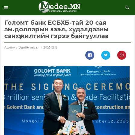
Голомт банк ЕСБХБ-тaй 20 сая
ам.долларын зээл, худалдааны
санхүүжилтийн гэрээ байгууллаа
Aдмин / Эдийн засаг
2025.12.13