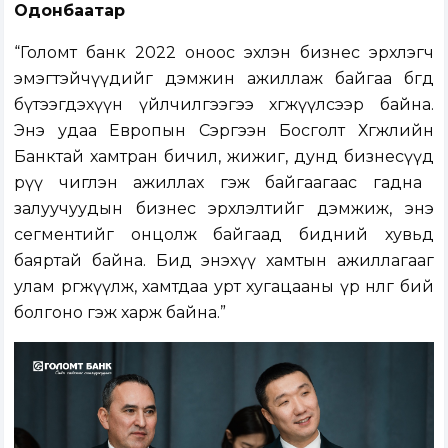
Одонбаатар
“
Голомт банк 2022 оноос эхлэн бизнес эрхлэгч
эмэгтэйчүүдийг дэмжин ажиллаж байгаа бөгөөд
бүтээгдэхүүн үйлчилгээгээ хөгжүүлсээр байна.
Энэ удаа
Европын Сэргээн Босголт
Хөгжлийн
Банктай
хамтран
бичил, жижиг, дунд бизнесүүд
рүү чиглэн ажиллах гэж байгаагаас гадна
залуучуудын
бизнес эрхлэлтийг дэмжиж, энэ
сегментийг онцолж байгаад бидний хувьд
баяртай байна.
Бид энэ
хүү
хамтын ажиллагааг
улам өргөжүүлж, хамтдаа урт хугацааны үр нөлөөг бий
болго
но гэж харж байна.
”