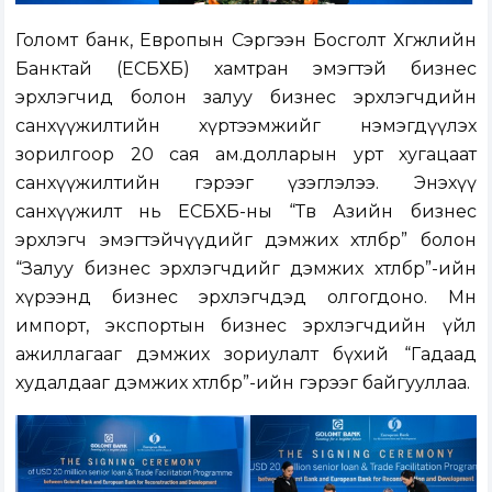
Голомт банк, Европын Сэргээн Босголт Хөгжлийн
Банктай (ЕСБХБ) хамтран эмэгтэй бизнес
эрхлэгчид болон залуу бизнес эрхлэгчдийн
санхүүжилтийн хүртээмжийг нэмэгдүүлэх
зорилгоор
20 сая ам.долларын урт хугацаат
санхүүжилтийн гэрээг үзэглэлээ. Энэхүү
санхүүжилт нь ЕСБХБ-ны “Төв Азийн бизнес
эрхлэгч эмэгтэйчүүдийг дэмжих хөтөлбөр” болон
“Залуу бизнес эрхлэгчдийг дэмжих хөтөлбөр”-ийн
хүрээнд бизнес эрхлэгчдэд олгогдоно. Мөн
импорт, экспортын бизнес эрхлэгчдийн үйл
ажиллагааг дэмжих зориулалт бүхий “Гадаад
худалдааг дэмжих хөтөлбөр”-ийн гэрээг байгууллаа.