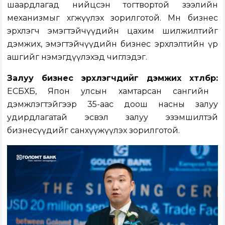
шаардлагад нийцсэн тогтвортой зээлийн
механизмыг хөгжүүлэх
зорилгото
й. Мөн бизнес
эрхлэгч эмэгтэйчүүдийн
цахим
шилжил
тийг
дэмжих,
эмэгтэйчүүдийн бизнес эрхлэлтий
н
үр
ашгийг нэмэгдүүлэхэд
чиглэдэг.
Залуу
б
изнес
эрхлэгчдийг
д
эмжих
хөтөлбөр
:
ЕСБХБ,
Япон улсын
ха
мт
арсан
с
ан
гийн
дэмжлэгтэйгээр 35-аас доош насны залуу
удирдлагатай эсвэл залуу эзэмшилтэй
бизнес
үүдийг санхүүжүүлэх
зорилготой
.