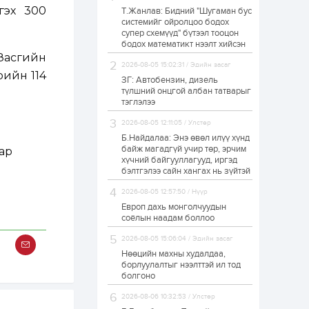
гэх 300
Т.Жанлав: Бидний "Шугаман бус
Н.Номтойбаяр:
системийг ойролцоо бодох
Аймгуудад
супер схемүүд" бүтээл тооцон
тулгамдаж буй
асуудлуудыг долоо
бодох математикт нээлт хийсэн
хоног бүр Засгийн
“Засгийн
газрын...
2026-08-05 15:02:31 / Эдийн засаг
1 өдөр
0
0
рийн 114
ЗГ: Автобензин, дизель
УИХ-ын дарга
түлшний онцгой албан татварыг
С.Бямбацогт төрийг
тэглэлээ
төлөөлөн Сутай
хайрхны тэнгэрийг
2026-08-05 12:11:05 / Улстөр
тахих төрийн
тахилгад оролцлоо
Б.Найдалаа: Энэ өвөл илүү хүнд
1 өдөр
3
0
байж магадгүй учир төр, эрчим
ар
хүчний байгууллагууд, иргэд
“Хотын дарга сонсож
байна” 150150 тусгай
бэлтгэлээ сайн хангах нь зүйтэй
дугаарыг
наймдугаар сарын
2026-08-05 12:57:50 / Нүүр
14-нөөс ажиллуулж...
Европ дахь монголчуудын
1 өдөр
0
0
соёлын наадам боллоо
“Чингис хаан” олон
2026-08-05 15:06:04 / Эдийн засаг
улсын нисэх буудал
руу нийтийн тээврийн
Нөөцийн махны худалдаа,
автобус 24 цагаар
борлуулалтыг нээлттэй ил тод
үйлчилж байна
болгоно
1 өдөр
1
0
2026-08-06 10:32:53 / Улстөр
Нийслэлийн