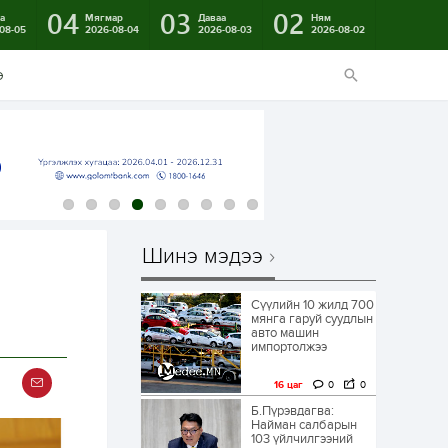
04
03
02
а
Мягмар
Даваа
Ням
08-05
2026-08-04
2026-08-03
2026-08-02
э
Шинэ мэдээ
Сүүлийн 10 жилд 700
мянга гаруй суудлын
авто машин
импортолжээ
16 цаг
0
0
Б.Пүрэвдагва:
Найман салбарын
103 үйлчилгээний