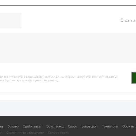
0
сэтгэ
лага хүлээхгүй болно. Манай сайт ХХЗХ-ны журмын дагуу зүй зохисгүй зарим үг,
дээ бусдын эрх ашгийг хүндэтгэн үзнэ үү.
уль
Улстөр
Эдийн засаг
Эрүүл мэнд
Спорт
Боловсрол
Технологи
Орон нут
ай
Сурталчилгаа байршуулах
Холбоо барих