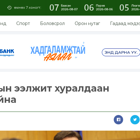
07
06
05
Баасан
Пүрэв
Лхагв
өмнөх 7 хоногт:
2026-08-07
2026-08-06
2026-
энд
Спорт
Боловсрол
Орон нутаг
Гадаад мэдэ
ын ээлжит хуралдаан
йна