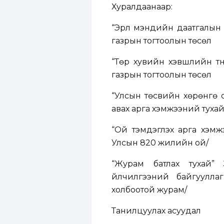
Хуралдаанаар:
“Эрүүл мэндийн даатгалын
газрын тогтоолын төсөл
“Төр хувийн хэвшлийн түн
газрын тогтоолын төсөл
“Улсын төсвийн хөрөнгө о
авах арга хэмжээний тухай
“Ой тэмдэглэх арга хэмж
Улсын 820 жилийн ой/
“Журам батлах тухай”
үйлчилгээний байгууллаг
холбоотой журам/
Танилцуулах асуудал