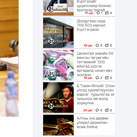
бүртгэлийг
цуцалснаар бизнес
эрхлэхэд таатай...
17 цаг
1
0
Долдугаар сард
709.503 зөрчил
бүртгэгджээ
19 цаг
0
0
Цалинтай ээжийн 50
мянган төгрөгийн
тэтгэмжийг 500
мянгад хүргэх
өргөдөлд санал авч
эхэлжээ
19 цаг
2
0
Б.Түмэн-Өлзий: Олон
улсад хуримтлуулсан
мэдлэг, туршлагаа эх
орныхоо хөгжилд
зориулна
20 цаг
0
0
Алтны үнэ дөрвөн
улирал дараалан
өсөж байна