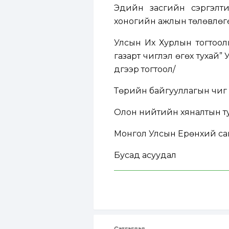
Эдийн засгийн сэргэлти
хоногийн ажлын төлөвлөг
Улсын Их Хурлын тогтоолы
газарт чиглэл өгөх тухай”
дүгээр тогтоол/
Төрийн байгууллагын чиг
Олон нийтийн хяналтын ту
Монгол Улсын Ерөнхий сай
Бусад асуудал