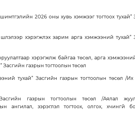
 шимтгэлийн 2026 оны хувь хэмжээг тогтоох тухай”
шлэлээр хэрэгжүүлэх зарим арга хэмжээний тухай”
руулалтаар хэрэгжүүлж байгаа төсөл, арга хэмжээни
” Засгийн газрын тогтоолын төсөл
ээний тухай” Засгийн газрын тогтоолын төсөл /Их
 Засгийн газрын тогтоолын төсөл /Аялал жуу
ын ангилал, зэрэглэл тогтоох, олгох, хүчингүй б