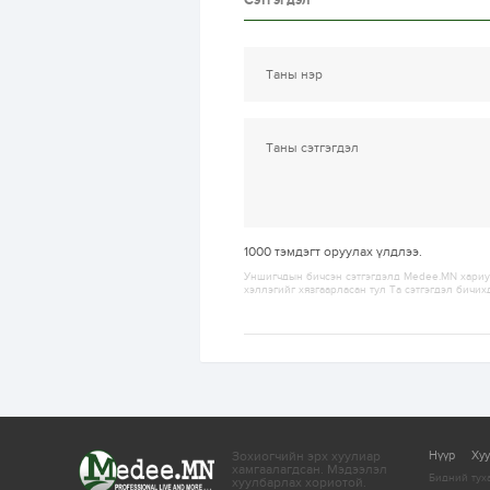
Сэтгэгдэл
1000
тэмдэгт оруулах үлдлээ.
Уншигчдын бичсэн сэтгэгдэлд Medee.MN хариуц
хэллэгийг хязгаарласан тул Та сэтгэгдэл бичих
Зохиогчийн эрх хуулиар
Нүүр
Ху
хамгаалагдсан.
Мэдээлэл
Бидний тух
хуулбарлах хориотой.