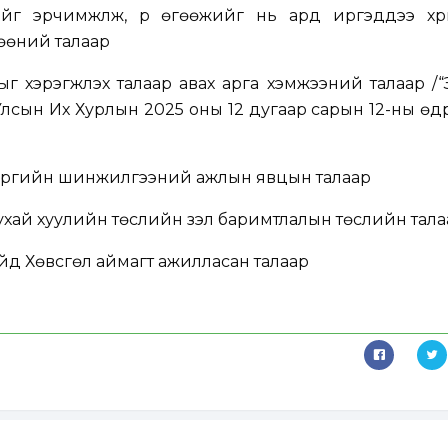
йг эрчимжүүлж, үр өгөөжийг нь ард иргэддээ хүр
өөний талаар
г хэрэгжүүлэх талаар авах арга хэмжээний талаар /
 Улсын Их Хурлын 2025 оны 12 дугаар сарын 12-ны өд
 үүргийн шинжилгээний ажлын явцын талаар
хай хуулийн төслийн үзэл баримтлалын төслийн тала
д Хөвсгөл аймагт ажилласан талаар