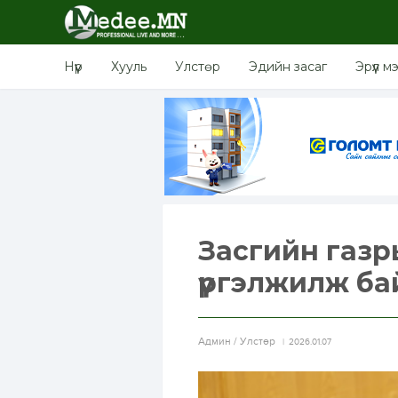
Нүүр
Хууль
Улстөр
Эдийн засаг
Эрүүл м
Засгийн газр
үргэлжилж ба
Aдмин / Улстөр
2026.01.07