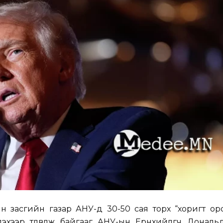
засгийн газар АНУ-д 30-50 сая торх “хоригт орсо
эхээр төлөвлөж байгааг АНУ-ын Ерөнхийлөгч Донал