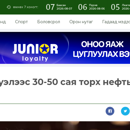
07
06
05
Баасан
Пүрэв
Лхагв
өмнөх 7 хоногт:
2026-08-07
2026-08-06
2026-
энд
Спорт
Боловсрол
Орон нутаг
Гадаад мэдэ
уэлээс 30-50 сая торх нефт