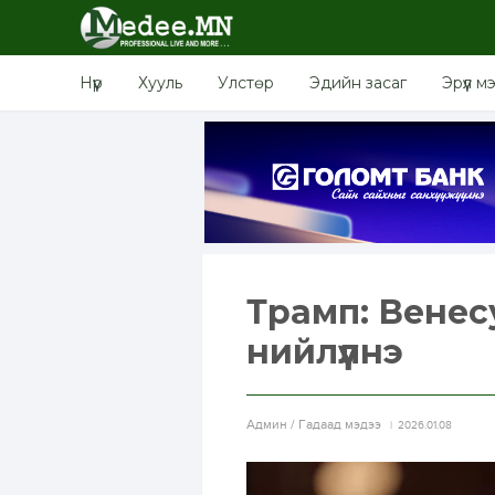
Нүүр
Хууль
Улстөр
Эдийн засаг
Эрүүл м
Трамп: Венес
нийлүүлнэ
Aдмин / Гадаад мэдээ
2026.01.08