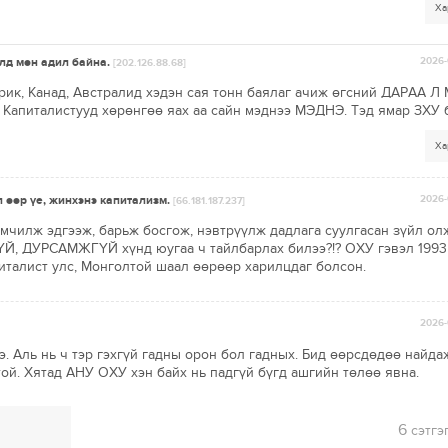
Ха
лд мөн адил байна.
2026-
[202.126.88.68]
ик, Канад, Австралид хэдэн сая тонн баялаг ачиж өгсний ДАРАА Л
. Капиталистууд хөрөнгөө яах аа сайн мэднээ МЭДНЭ. Тэд ямар ЗХУ 
Ха
л өөр үе, жинхэнэ капитализм.
2026-
[66.181.187.237]
мчилж эдгээж, барьж босгож, нэвтрүүлж дадлага суулгасан зүйл ол
, ДУРСАМЖГҮЙ хүнд юугаа ч тайлбарлах билээ?!? ОХУ гэвэл 1993
италист улс, Монголтой шаал өөрөөр харилцдаг болсон.
2026-
. Аль нь ч тэр гэхгүй гадны орон бол гадных. Бид өөрсдөдөө найда
ой. Хятад АНУ ОХУ хэн байх нь падгүй бүгд ашгийн төлөө явна.
6
сэтгэ