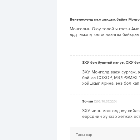
Вененесүэлд яаж хандаж байна Монго
Монголын Оюу толой ч гэсэн Амер
ард түмэнд юм хялаалгах байхдаа
ЗХУ бол буянтай нэг үе, ОХУ бо
ЗХУ Монголд зааж сургаж, э
байгаа СОХОР, МЭДРЭМЖГҮЙ
хойшхыг ярина, энэ бол кап
Зочин
[202.70.37.220]
ЗХУ чинь монголд юу хийлээ
өөрсдийн хүчээр хөгжих ёст