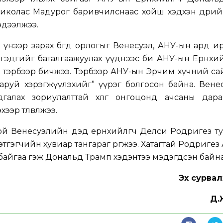
иколас Мадурог баривчилснаас хойш хэдхэн өдрий
эдээлжээ.
 үнээр зарах бөгөөд орлогыг Венесуэл, АНУ-ын ард 
на гэдгийг баталгаажуулах үүднээс би АНУ-ын Ерөнхи
ж тэрбээр бичжээ. Тэрбээр АНУ-ын Эрчим хүчний с
эн даруй хэрэгжүүлэхийг” үүрэг болгосон байна. Вен
галах зориулалттай хөлөг онгоцонд ачсаны дар
эр төлөвлөжээ.
ой Венесуэлийн дэд ерөнхийлөгч Делси Родригез т
этгэгчийн хувиар тангараг өргөжээ. Хатагтай Родригез
байгаа гэж Дональд Трамп хэдэнтээ мэдэгдсэн байна
Эх сурвал
Д.