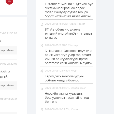
Т.Жанлав: Бидний "Шугаман бус
Б.Хулан дэлхийн
системийг ойролцоо бодох
аварга боллоо
супер схемүүд" бүтээл тооцон
бодох математикт нээлт хийсэн
2026-08-05 15:02:31 / Эдийн засаг
1 өдөр
0
0
ЗГ: Автобензин, дизель
Р.Даваадорж: Энэ
түлшний онцгой албан татварыг
01-09 21:39:09
намрын экспортын
тэглэлээ
орлого Монголд
й.
боломж олгож болох
2026-08-05 12:11:05 / Улстөр
юм
риулт бичих
Б.Найдалаа: Энэ өвөл илүү хүнд
1 өдөр
0
2
байж магадгүй учир төр, эрчим
хүчний байгууллагууд, иргэд
Автомашины улсын
дугаар сондгой
бэлтгэлээ сайн хангах нь зүйтэй
01-09 21:33:07
тоогоор төгссөн бол
өнөөдөр шатахуун
2026-08-05 12:57:50 / Нүүр
 байна.
авна
ртай.
Европ дахь монголчуудын
1 өдөр
0
0
соёлын наадам боллоо
риулт бичих
Н.Номтойбаяр:
2026-08-05 15:06:04 / Эдийн засаг
Аймгуудад
тулгамдаж буй
Нөөцийн махны худалдаа,
асуудлуудыг долоо
борлуулалтыг нээлттэй ил тод
01-09 13:26:21
хоног бүр Засгийн
болгоно
газрын хуралдаанд...
1 өдөр
0
0
2026-08-06 10:32:53 / Улстөр
УИХ-ын дарга