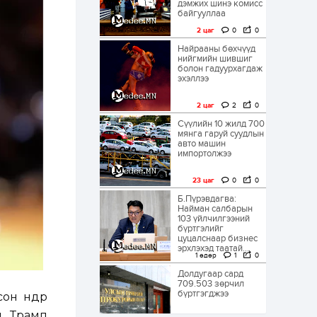
дэмжих шинэ комисс
байгууллаа
2 цаг
0
0
Найрааны бөхчүүд
нийгмийн шившиг
болон гадуурхагдаж
эхэллээ
2 цаг
2
0
Сүүлийн 10 жилд 700
мянга гаруй суудлын
авто машин
импортолжээ
23 цаг
0
0
Б.Пүрэвдагва:
Найман салбарын
103 үйлчилгээний
бүртгэлийг
цуцалснаар бизнес
эрхлэхэд таатай...
1 өдөр
1
0
Долдугаар сард
709.503 зөрчил
бүртгэгджээ
н өндөр
ьд Трамп