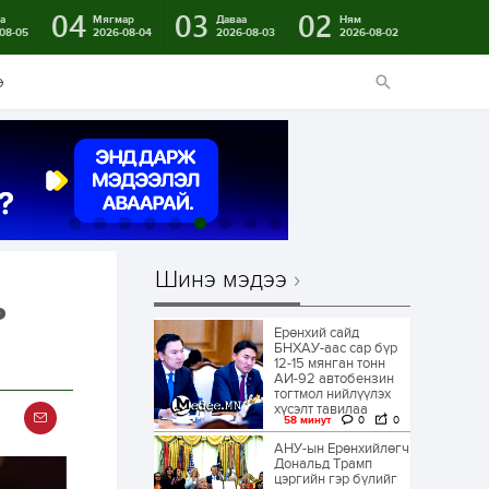
04
03
02
а
Мягмар
Даваа
Ням
08-05
2026-08-04
2026-08-03
2026-08-02
э
Шинэ мэдээ
ь
Ерөнхий сайд
БНХАУ-аас сар бүр
12-15 мянган тонн
АИ-92 автобензин
тогтмол нийлүүлэх
хүсэлт тавилаа
58 минут
0
0
АНУ-ын Ерөнхийлөгч
Дональд Трамп
цэргийн гэр бүлийг