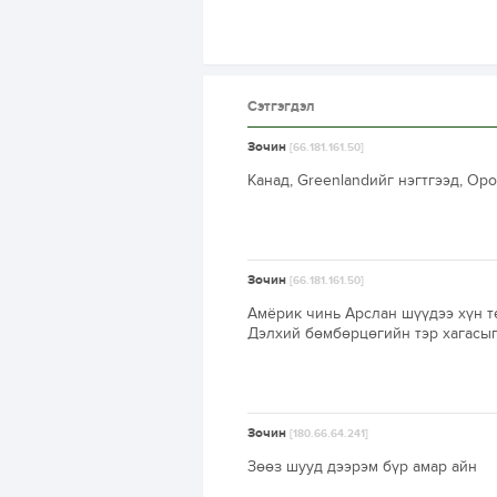
Сэтгэгдэл
Зочин
[66.181.161.50]
Канад, Greenlandийг нэгтгээд, Ор
Зочин
[66.181.161.50]
Амёрик чинь Арслан шүүдээ хүн т
Дэлхий бөмбөрцөгийн тэр хагасыг 
Зочин
[180.66.64.241]
Зөөз шууд дээрэм бүр амар айн