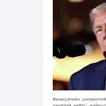
Венесуэлийн шилжилтийн 
чанартай нефть” нийлүүл