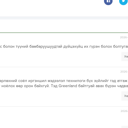
2026-
ос болон түүний бамбаруушуудтай дүйцэхүйц их гүрэн болох болтуга
Ха
2026-
өрлөхний соёл иргэншил мэдээлэл технилоги бүх зүйлийг тэд атгаж
ноёлох өөр орон байхгүй. Тэд Greenland байтгуай авах бүрэн чадва
Ха
2026-