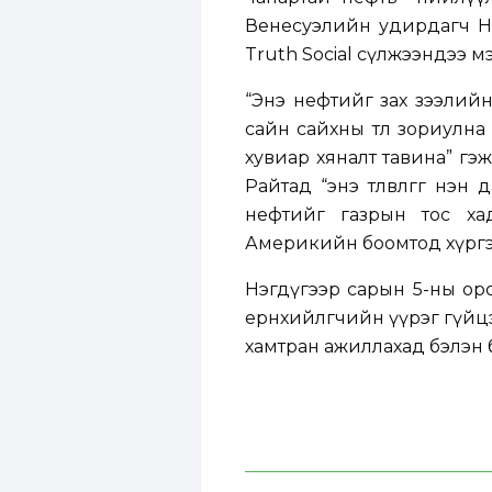
Венесуэлийн удирдагч Н
Truth Social сүлжээндээ м
“Энэ нефтийг зах зээлийн
сайн сайхны төлөө зориул
хувиар хяналт тавина” гэ
Райтад “энэ төлөвлөгөөг н
нефтийг газрын тос хад
Америкийн боомтод хүргэхэ
Нэгдүгээр сарын 5-ны ор
ерөнхийлөгчийн үүрэг гүйц
хамтран ажиллахад бэлэн 