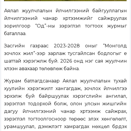
Аялал жуулчлалын үйлчилгээний байгууллагын
үйлчилгээний чанар хүртээмжийг сайжруулах
зорилгоор “Од”-ны зэрэглэл тогтоох журмыг
баталлаа.
Засгийн газраас 2023-2028 оныг “Монголд
зочлох жил”-ээр зарлаж тусгайлсан бодлогыг үе
шаттай хэрэгжүүлж буй. 2026 онд нэг сая жуулчин
хүлээн авахаар төлөвлөж байна.
Журам батлагдсанаар Аялал жуулчлалын тухай
хуулийн хэрэгжилт хангагдаж, зочлох үйлчилгээ
эрхэлж буй байршуулах хэрэгслийн ангилал,
зэрэглэл тодорхой болж, олон улсын жишгийн
дагуу үйлчилгээний чанар хүртээмж сайжрах,
зэрэглэл тогтоолгосноор төрөөс үзүүлэх хөнгөлөлт,
урамшуулал, дэмжлэгт хамрагдах нөхцөл бүрдэх