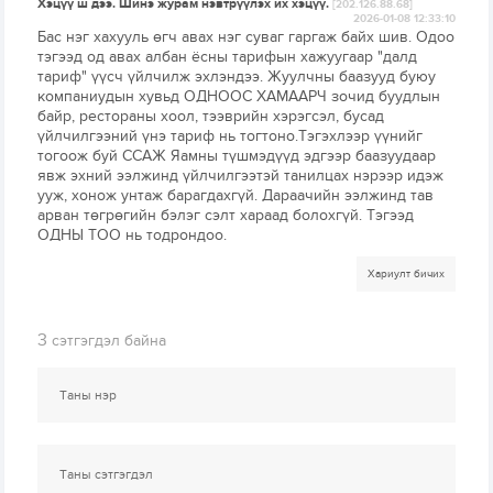
Хэцүү ш дээ. Шинэ журам нэвтрүүлэх их хэцүү.
[202.126.88.68]
2026-01-08 12:33:10
Бас нэг хахууль өгч авах нэг суваг гаргаж байх шив. Одоо
тэгээд од авах албан ёсны тарифын хажуугаар "далд
тариф" үүсч үйлчилж эхлэндээ. Жуулчны баазууд буюу
компаниудын хувьд ОДНООС ХАМААРЧ зочид буудлын
байр, рестораны хоол, тээврийн хэрэгсэл, бусад
үйлчилгээний үнэ тариф нь тогтоно.Тэгэхлээр үүнийг
тогоож буй ССАЖ Яамны түшмэдүүд эдгээр баазуудаар
явж эхний ээлжинд үйлчилгээтэй танилцах нэрээр идэж
ууж, хонож унтаж барагдахгүй. Дараачийн ээлжинд тав
арван төгрөгийн бэлэг сэлт хараад болохгүй. Тэгээд
ОДНЫ ТОО нь тодрондоо.
Хариулт бичих
3
сэтгэгдэл байна