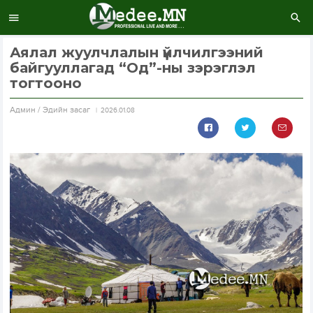
Аялал жуулчлалын үйлчилгээний
байгууллагад “Од”-ны зэрэглэл
тогтооно
Aдмин / Эдийн засаг
2026.01.08