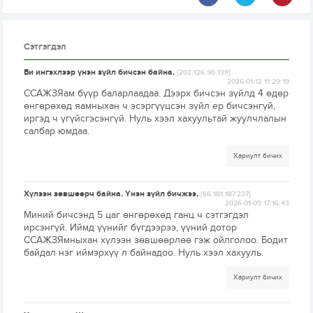
Сэтгэгдэл
Би ингэхлээр үнэн зүйл бичсэн байна.
[202.126.90.139]
2026-01-12 11:29:19
ССАЖЗЯам бүүр баларлаадаа. Дээрх бичсэн зүйлд 4 өдөр
өнгөрөхөд яамныхан ч эсэргүүцсэн зүйл ер бичсэнгүй,
иргэд ч үгүйсгэсэнгүй. Нуль хээл хахуультай жуулчлалын
салбар юмдаа.
Хариулт бичих
Хүлээн зөвшөөрч байна. Үнэн зүйл бичжээ.
[66.181.187.237]
2026-01-09 17:16:43
Миний бичсэнд 5 цаг өнгөрөхөд ганц ч сэтгэгдэл
ирсэнгүй. Иймд үүнийг бүгдээрээ, үүний дотор
ССАЖЗЯмныхан хүлээн зөвшөөрлөө гэж ойлголоо. Бодит
байдал нэг иймэрхүү л байнадоо. Нуль хээл хахууль.
Хариулт бичих