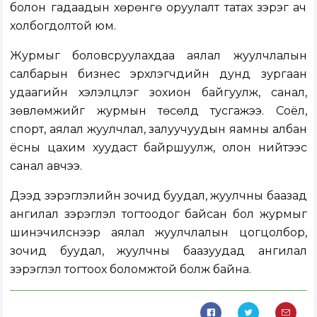
болон гадаадын хөрөнгө оруулалт татах зэрэг ач
холбогдолтой юм.
Журмыг боловсруулахдаа аялал жуулчлалын
салбарын бизнес эрхлэгчдийн дунд зургаан
удаагийн хэлэлцүүлэг зохион байгуулж, санал,
зөвлөмжийг журмын төсөлд тусгажээ. Соёл,
спорт, аялал жуулчлал, залуучуудын яамны албан
ёсны цахим хуудаст байршуулж, олон нийтээс
санал авчээ.
Дээд зэрэглэлийн зочид буудал, жуулчны баазад
ангилал зэрэглэл тогтоодог байсан бол журмыг
шинэчилснээр аялал жуулчлалын цогцолбор,
зочид буудал, жуулчны баазуудад ангилал
зэрэглэл тогтоох боломжтой болж байна.