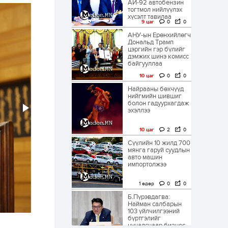
АИ-92 автобензин
тогтмол нийлүүлэх
хүсэлт тавилаа
9 цаг
0
0
АНУ-ын Ерөнхийлөгч
Дональд Трамп
цэргийн гэр бүлийг
дэмжих шинэ комисс
байгууллаа
10 цаг
0
0
Найрааны бөхчүүд
нийгмийн шившиг
болон гадуурхагдаж
эхэллээ
10 цаг
2
0
Сүүлийн 10 жилд 700
мянга гаруй суудлын
авто машин
импортолжээ
1 өдөр
0
0
Б.Пүрэвдагва:
Найман салбарын
103 үйлчилгээний
бүртгэлийг
цуцалснаар бизнес