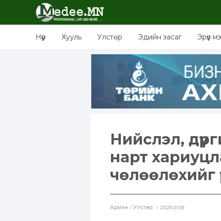
Нүүр
Хууль
Улстөр
Эдийн засаг
Эрүүл м
Нийслэл, дүү
нарт хариуцл
чөлөөлөхийг ү
Aдмин / Улстөр
2026.01.09