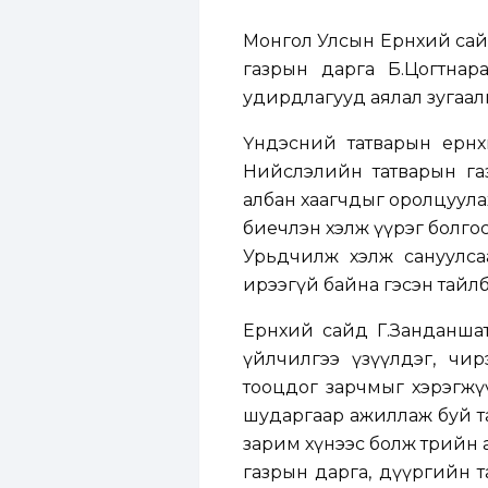
Монгол Улсын Ерөнхий сай
газрын дарга Б.Цогтнар
удирдлагууд аялал зугаал
Үндэсний татварын ерөн
Нийслэлийн татварын га
албан хаагчдыг оролцуула
биечлэн хэлж үүрэг болго
Урьдчилж хэлж сануулса
ирээгүй байна гэсэн тайлбар 
Ерөнхий сайд Г.Занданшат
үйлчилгээ үзүүлдэг, чирэ
тооцдог зарчмыг хэрэгжү
шударгаар ажиллаж буй та
зарим хүнээс болж төрийн
газрын дарга, дүүргийн т