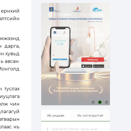
эрхлэхэд таатай...
1 өдөр
1
0
 ерөнхий
Долдугаар сард
709.503 зөрчил
элтсийн
бүртгэгджээ
1 өдөр
0
0
эмжээнд
Цалинтай ээжийн 50
 дарга,
мянган төгрөгийн
тэтгэмжийг 500
ын хувьд
мянгад хүргэх
өргөдөлд санал авч
ь авсан.
эхэлжээ
1 өдөр
2
0
Монголд
Б.Түмэн-Өлзий: Олон
улсад хуримтлуулсан
мэдлэг, туршлагаа эх
орныхоо хөгжилд
н туслах
зориулна
риуцлага
1 өдөр
0
0
болж чин
Алтны үнэ дөрвөн
улирал дараалан
цлагагүй
өсөж байна
Их уншсан
Их сэтгэгдэлтэй
татварын
жлаас нь
2026-08-05 11:49:38 / Эдийн засаг
1 өдөр
0
0