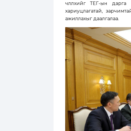
чөлөөлөхийг ТЕГ-ын дарг
хариуцлагатай, зарчимт
ажиллахыг даалгалаа.