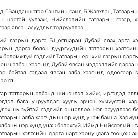
д Г.Занданшатар Сангийн сайд Б.Жавхлан, Татварын
ан нартай уулзаж, Нийслэлийн татварын газар, х
гаар явсан асуудлыг тодрууллаа.
хий газрын дарга Б.Цогтнаран Дубай явах арга х
зрын дарга болон дүүргүүдийн татварын хэлтсийн
х боломжгүй гэдгийг Татварын ерөнхий газрын дарг
сон ч албан хаагчид Дубай явсан мэдээллийг дараа н
ар байтал гадаад явсан алба хаагчид одоогоор 
өглөө.
ар татварын албанд шинэчлэл хийж, иргэдэд зөвлө
гдэл бага учруулдаг, хууль зөрчсөн хүмүүстэй ха
үлэх нь зүйтэй гэдгийг онцоллоо. Нэг асуудлаас 
тварын алба хаагчдын нэр хүнд унаж байна. Хариу
 албаны нэр хүнд унаж болохгүй. Иймд Нийслэлийн 
атварын хэлтсийн дарга нарт хариуцлага тооцож а