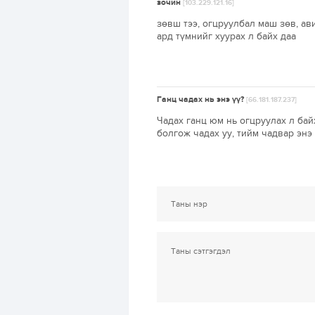
зочин
[103.229.121.16]
зөвш тээ, огцруулбал маш зөв, ав
ард түмнийг хуурах л байх даа
Ганц чадах нь энэ үү?
[66.181.187.237]
Чадах ганц юм нь огцруулах л бай
болгож чадах уу, тийм чадвар энэ 