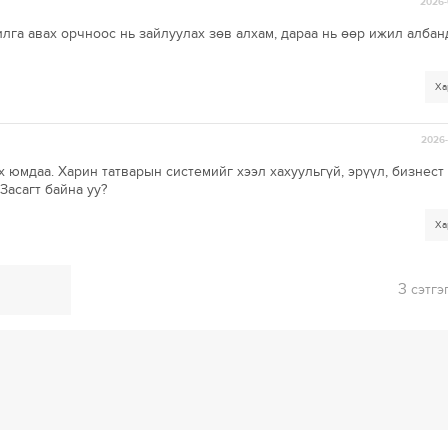
2026-
илга авах орчноос нь зайлуулах зөв алхам, дараа нь өөр ижил албан
Ха
2026-
х юмдаа. Харин татварын системийг хээл хахуульгүй, эрүүл, бизнест
Засагт байна уу?
Ха
3
сэтгэ