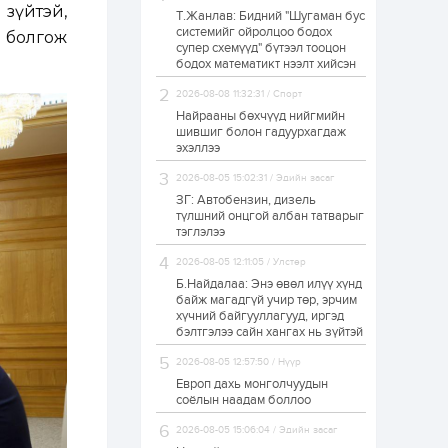
зүйтэй,
Т.Жанлав: Бидний "Шугаман бус
Худалдагч
системийг ойролцоо бодох
Н.Амарзаяа:
 болгож
супер схемүүд" бүтээл тооцон
Дэлгүүрийн 32
хуудастай өрийн
бодох математикт нээлт хийсэн
дэвтэр долоо хоногт
л дүүрдэг
2026-08-08 11:32:31 / Спорт
1 өдөр
0
0
Найрааны бөхчүүд нийгмийн
Б.Хулан дэлхийн
шившиг болон гадуурхагдаж
аварга боллоо
эхэллээ
2026-08-05 15:02:31 / Эдийн засаг
ЗГ: Автобензин, дизель
1 өдөр
0
0
түлшний онцгой албан татварыг
тэглэлээ
Р.Даваадорж: Энэ
намрын экспортын
орлого Монголд
2026-08-05 12:11:05 / Улстөр
боломж олгож болох
Б.Найдалаа: Энэ өвөл илүү хүнд
юм
байж магадгүй учир төр, эрчим
1 өдөр
0
2
хүчний байгууллагууд, иргэд
бэлтгэлээ сайн хангах нь зүйтэй
Автомашины улсын
дугаар сондгой
2026-08-05 12:57:50 / Нүүр
тоогоор төгссөн бол
өнөөдөр шатахуун
Европ дахь монголчуудын
авна
соёлын наадам боллоо
1 өдөр
0
0
2026-08-05 15:06:04 / Эдийн засаг
Н.Номтойбаяр: