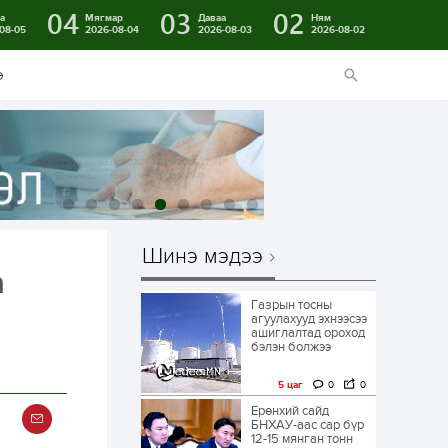
04
03
02
а
Мягмар
Даваа
Ням
08-05
2026-08-04
2026-08-03
2026-08-02
э
Шинэ мэдээ
а
Газрын тосны
агуулахууд эхнээсээ
ашиглалтад ороход
бэлэн болжээ
5 цаг
0
0
Ерөнхий сайд
БНХАУ-аас сар бүр
12-15 мянган тонн