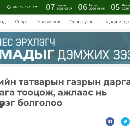
07
06
05
Баасан
Пүрэв
Лхагв
өмнөх 7 хоногт:
2026-08-07
2026-08-06
2026-
энд
Спорт
Боловсрол
Орон нутаг
Гадаад мэдэ
ргийн татварын газрын дарг
ага тооцож, ажлаас нь
үрэг болголоо