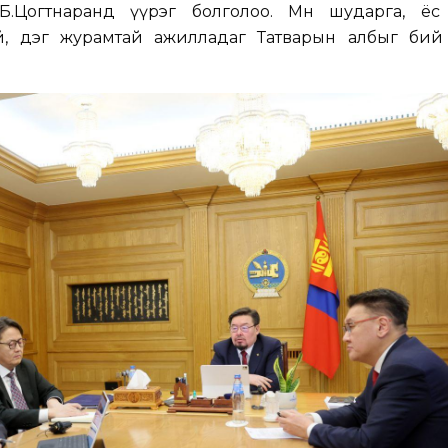
а Б.Цогтнаранд үүрэг болголоо. Мөн шударга, ёс 
ай, дэг журамтай ажилладаг Татварын албыг бий