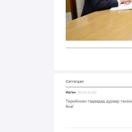
Сэтгэгдэл
Иргэн
[192.82.92.42]
Терийнхен гадаадад дураар тэнэхи
бна!