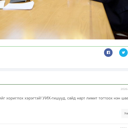
2026-
йг хориглох хэрэгтэй! УИХ-гишууд, сайд нарт лимит тогтоох нэн ша
Ха