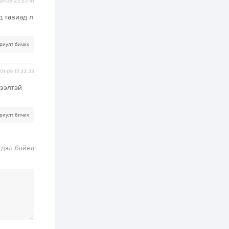
бүртгэл энэ сарын 10-
01-09 23:53:41
нд эхэлнэ
д тавиад л
2 өдөр
0
0
16 төрлийн эмийг нэг
риулт бичих
эх үүсвэрээс
худалдан авах
журмыг баталлаа
01-09 17:22:23
2 өдөр
0
0
 ээлтэй
Нэгдүгээр
хорооллын арын
замыг наймдугаар
сарын 6-ны 23:00
риулт бичих
цагаас түр хааж,
борооны ус...
2 өдөр
0
0
гдэл байна
Б.Баярбаатар:
Төсвийн шинэчлэл
хийхгүй, урсгал
зардлаа
үргэлжлүүлэн тэлээд
байвал...
2 өдөр
2
0
Татварын өртэй
шатахуун импортлогч
ААН-үүдийн дансыг
битүүмжлэхгүй