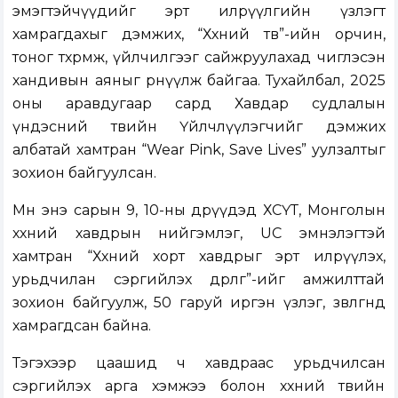
эмэгтэйчүүдийг эрт илрүүлгийн үзлэгт
хамрагдахыг дэмжих, “Хөхний төв”-ийн орчин,
тоног төхөөрөмж, үйлчилгээг сайжруулахад чиглэсэн
хандивын аяныг өрнүүлж байгаа. Тухайлбал, 2025
оны аравдугаар сард Хавдар судлалын
үндэсний төвийн Үйлчлүүлэгчийг дэмжих
албатай хамтран “Wear Pink, Save Lives” уулзалтыг
зохион байгуулсан.
Мөн энэ сарын 9, 10-ны өдрүүдэд ХСҮТ, Монголын
хөхний хавдрын нийгэмлэг, UC эмнэлэгтэй
хамтран “Хөхний хорт хавдрыг эрт илрүүлэх,
урьдчилан сэргийлэх өдөрлөг”-ийг амжилттай
зохион байгуулж, 50 гаруй иргэн үзлэг, зөвлөгөөнд
хамрагдсан байна.
Тэгэхээр цаашид ч хавдраас урьдчилсан
сэргийлэх арга хэмжээ болон хөхний төвийн