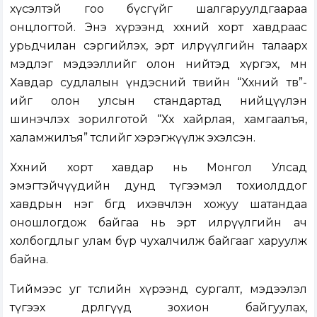
хүсэлтэй гоо бүсгүйг шалгаруулдгаараа
онцлогтой. Энэ хүрээнд хөхний хорт хавдраас
урьдчилан сэргийлэх, эрт илрүүлгийн талаарх
мэдлэг мэдээллийг олон нийтэд хүргэх, мөн
Хавдар судлалын үндэсний төвийн “Хөхний төв”-
ийг олон улсын стандартад нийцүүлэн
шинэчлэх зорилготой “Хөхөө хайрлая, хамгаалъя,
халамжилъя” төслийг хэрэгжүүлж эхэлсэн.
Хөхний хорт хавдар нь Монгол Улсад
эмэгтэйчүүдийн дунд түгээмэл тохиолддог
хавдрын нэг бөгөөд ихэвчлэн хожуу шатандаа
оношлогдож байгаа нь эрт илрүүлгийн ач
холбогдлыг улам бүр чухалчилж байгааг харуулж
байна.
Тиймээс уг төслийн хүрээнд сургалт, мэдээлэл
түгээх өдөрлөгүүд зохион байгуулах,