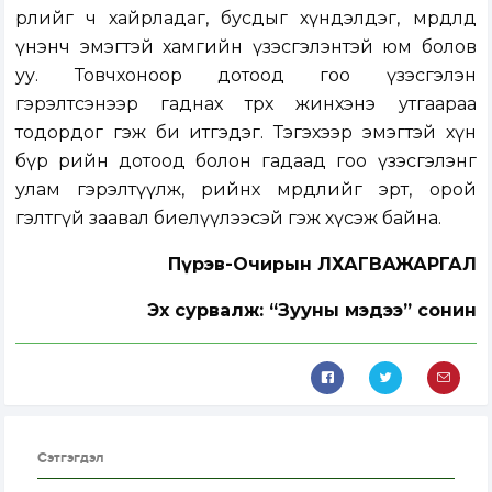
өрөөлийг ч хайрладаг, бусдыг хүндэлдэг, мөрөөдөлдөө
үнэнч эмэгтэй хамгийн үзэсгэлэнтэй юм болов
уу. Товчхоноор дотоод гоо үзэсгэлэн
гэрэлтсэнээр гаднах төрх жинхэнэ утгаараа
тодордог гэж би итгэдэг. Тэгэхээр эмэгтэй хүн
бүр өөрийн дотоод болон гадаад гоо үзэсгэлэнг
улам гэрэлтүүлж, өөрийнхөө мөрөөдлийг эрт, орой
гэлтгүй заавал биелүүлээсэй гэж хүсэж байна.
Пүрэв-Очирын ЛХАГВАЖАРГАЛ
Эх сурвалж: “Зууны мэдээ” сонин
Сэтгэгдэл