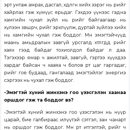
эрт унтаж амрах, дасгал, хөдөлгөөн хийх зэрэг нь өөрийгөө
хайрлах гэж хүмүүс ярьдаг. Гэхдээ үүнээс гадна
хамгийн чухал зүйл нь өөрийгөө байгаагаар нь
хүлээн зөвшөөрч, өөрийгөө эрхлүүлж, дуртай зүйлээ хийх
нь хамгийн чухал гэж боддог. Мөн эмэгтэйчүүд
маань амьдралын завгүй урсгалд хөтлөгдөөд өөрийгөө
хаях гээд байдаг тохиолдол байдаг л даа.
Тэгэхээр ямар ч ажилтай, завгүй, гэртээ хүүхдээ
хардаг байсан ч хааяа ч болов өөртөө цаг гаргадаг,
өөрийгөө гоё будаад, гангалаад эмэгтэйлэг энергиэ
сэргээх нь чухал гэж боддог.
-Эмэгтэй хүний жинхэнэ гоо үзэсгэлэн хаанаа
оршдог гэж та боддог вэ?
-Эмэгтэй хүний жинхэнэ гоо үзэсгэлэн нь нүүр
царай, бие галбираас илүүтэй сэтгэл, зан чанарт
нь оршдог гэж боддог. Мөн өөртөө итгэлтэй, өөрийгөө ч