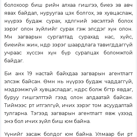
болохоор биш өөрийн алхаа гишгээ, биеэ зөв авч
явах байдал, нуруугаа цэх болгох, зөв хувцаслаж,
нүүрээ будаж сурах, хөдөлгөөний эвсэлтэй болох
зэрэг олон зүйлийг сурах гэж элсдэг хүн олон.
Мөн загварын сургалтад сурахад нас, хүйс,
биеийн жин, өндөр зэрэг шаардлага тавигддаггүй
учраас хүссэн хүн бүр суралцах боломжтой
байдаг.
Би анх 19 настай байхдаа загварын агентлагт
элсэж байсан. Өмнө нь нүүрээ будаж чаддаггүй,
мэдрэмжгүй хувцасладаг, өндрөөсөө болж бөгтөр явдаг,
буруу гишгэлттэй гээд олон алдаатай байсан.
Тиймээс өөртөө итгэлгүй, ичих зэрэг том асуудалтай
тулгарна. Тэгээд загварын агентлагт явж үзээд
энэ бол ичих зүйл биш юм байна.
Үүнийг засаж болдог юм байна. Улмаар би өөртөө