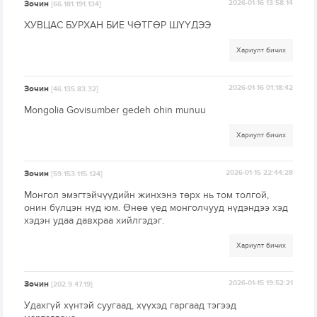
Зочин
2026-01-16 13:58:14
[66.181.191.134]
ХУВЦАС БУРХАН БИЕ ЧӨТГӨР ШҮҮДЭЭ
Хариулт бичих
Зочин
2026-01-16 01:18:42
[46.135.83.32]
Mongolia Govisumber gedeh ohin munuu
Хариулт бичих
Зочин
2026-01-15 22:44:28
[59.153.115.124]
Монгол эмэгтэйчүүдийн жинхэнэ төрх нь том толгой,
онин бүлцэн нүд юм. Өнөө үед монголчууд нүдэндээ хэд
хэдэн удаа давхраа хийлгэдэг.
Хариулт бичих
Зочин
2026-01-15 19:52:21
[202.9.47.19]
Удахгүй хүнтэй суугаад, хүүхэд гаргаад тэгээд