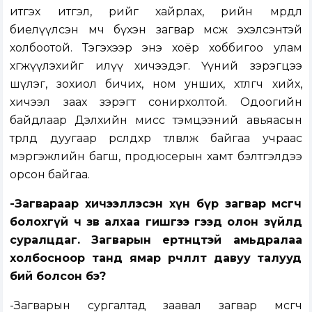
итгэх итгэл, өөрийгөө хайрлах, өөрийн мөрөөдлөө
биелүүлсэн мөч бүхэн загвар өмсөж эхэлсэнтэй
холбоотой. Тэгэхээр энэ хоёр хоббигоо улам
хөгжүүлэхийг илүү хичээдэг. Үүний зэрэгцээ
шүлэг, зохиол бичих, ном унших, хөтлөгч хийх,
хичээл заах зэрэгт сонирхолтой. Одоогийн
байдлаар Дэлхийн мисс тэмцээний авьяасын
төрөлд дуугаар өрсөлдөхөөр төлөвлөж байгаа учраас
мэргэжлийн багш, продюсерын хамт бэлтгэлдээ
орсон байгаа.
-Загвараар хичээллэсэн хүн бүр загвар өмсөгч
болохгүй ч зөв алхаа гишгээ гээд олон зүйлд
суралцдаг. Загварын ертөнцтэй амьдралаа
холбосноор танд ямар өөрчлөлт давуу талууд
бий болсон бэ?
-Загварын сургалтад заавал загвар өмсөгч