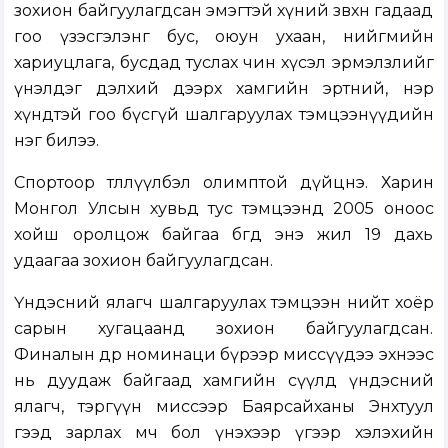
зохион байгуулагдсан эмэгтэй хүний зөвхөн гадаад
гоо үзэсгэлэнг бус, оюун ухаан, нийгмийн
хариуцлага, бусдад туслах чин хүсэл эрмэлзлийг
үнэлдэг дэлхий дээрх хамгийн эртний, нэр
хүндтэй гоо бүсгүй шалгаруулах тэмцээнүүдийн
нэг билээ.
Спортоор төлөөлүүлбэл олимптой дүйцнэ. Харин
Монгол Улсын хувьд тус тэмцээнд 2005 оноос
хойш оролцож байгаа бөгөөд энэ жил 19 дахь
удаагаа зохион байгуулагдсан.
Үндэсний ялагч шалгаруулах тэмцээн нийт хоёр
сарын хугацаанд зохион байгуулагдсан.
Финалын өдөр номинаци бүрээр миссүүдээ эхнээс
нь дуудаж байгаад хамгийн сүүлд үндэсний
ялагч, тэргүүн миссээр Баярсайханы Энхтуул
гээд зарлах мөч бол үнэхээр үгээр хэлэхийн