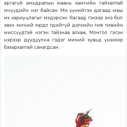
аргагүй амьдралын маань хамгийн гайхалтай
мөчүүдийн нэг байсан. Мөн үүнийгээ дагаад маш
их хариуцлагыг мэдэрсэн. Яагаад гэхээр энэ бол
зөвхөн миний мөрөөдөл төдийгүй дэлхийн тив тивийн
миссүүдтэй нэгэн тайзнаа алхаж, Монгол гэсэн
нэрээр дуудуулна гэдэг миний хувьд үнэхээр
бахархалтай санагдсан.