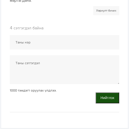
мартагдана.
Хариулт бичих
4
сэтгэгдэл байна
1000
тэмдэгт оруулах үлдлээ.
Нийтлэх