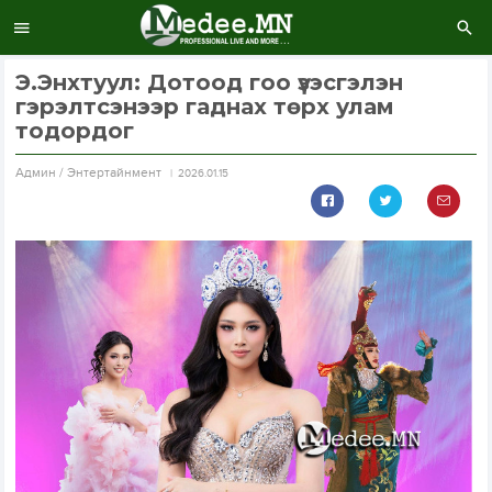
Э.Энхтуул: Дотоод гоо үзэсгэлэн
гэрэлтсэнээр гаднах төрх улам
тодордог
Aдмин / Энтертайнмент
2026.01.15