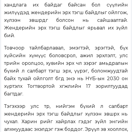
хандлага их байдаг байсан бол сүүлийн
жилүүдэд жендерийн эрх тэгш байдлыг ойлгож,
хүлээн зөвшөөрдөг болсон нь сайшаалтай.
Жендерийн эрх тэгш байдлыг ярьвал их зүйл
бий.
Товчоор тайлбарлавал, эмэгтэй, эрэгтэй, бүх
хүйсийн хүмүүс боловсрол, ажил эрхлэлт, улс
төрийн оролцоо, хувийн эрх чөлөө зэрэг амьдралын
бүхий л салбарт тэгш эрх, үүрэг, боломжуудтай
байх тухай ойлголт бөгөөд энэ нь НҮБ-ын 2030 он
хүртэлх Тогтвортой хөгжлийн 17 зорилтуудад
багтдаг.
Тэгэхээр улс төр, нийгэм бүхий л салбарт
жендерийн эрх тэгш байдлыг хүлээн зөвшөөрөх нь
чухал. Харин өөрийгөө хайрлах гэдэг зүйл энгийн
алхмуудаас эхэлдэг гэж боддог. Эрүүл зөв хооллох,