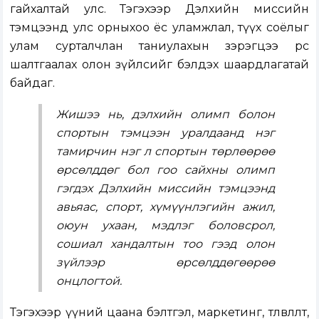
гайхалтай улс. Тэгэхээр Дэлхийн миссийн
тэмцээнд улс орныхоо ёс уламжлал, түүх соёлыг
улам сурталчлан таниулахын зэрэгцээ өөрөөс
шалтгаалах олон зүйлсийг бэлдэх шаардлагатай
байдаг.
Жишээ нь, дэлхийн олимп болон
спортын тэмцээн уралдаанд нэг
тамирчин нэг л спортын төрлөөрөө
өрсөлддөг бол гоо сайхны олимп
гэгдэх Дэлхийн миссийн тэмцээнд
авьяас, спорт, хүмүүнлэгийн ажил,
оюун ухаан, мэдлэг боловсрол,
сошиал хандалтын тоо гээд олон
зүйлээр өрсөлддөгөөрөө
онцлогтой.
Тэгэхээр үүний цаана бэлтгэл, маркетинг, төлөвлөлт,