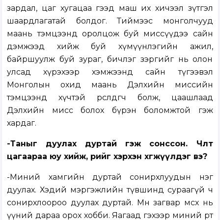
зардал, цаг хугацаа гээд маш их хичээл зүтгэл
шаардлагатай болдог. Тиймээс монголчууд
маань тэмцээнд оролцож буй миссүүдээ сайн
дэмжээд хийж буй хүмүүнлэгийн ажил,
байршуулж буй зураг, бичлэг зэргийг нь олон
улсад хүрэхээр хэмжээнд сайн түгээвэл
Монголын охид маань Дэлхийн миссийн
тэмцээнд хүчтэй өрсөлдөгч болж, цаашлаад
Дэлхийн мисс болох бүрэн боломжтой гэж
хардаг.
-Таныг дуулах дуртай гэж сонссон. Чөлөөт
цагаараа юу хийж, өөрийгөө хэрхэн хөгжүүлдэг вэ?
-Миний хамгийн дуртай сонирхлуудын нэг
дуулах. Хэдий мэргэжлийн түвшинд сураагүй ч
сонирхлоороо дуулах дуртай. Мөн загвар өмсөх нь
үүний дараа орох хобби. Яагаад гэхээр миний өөртөө