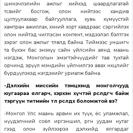
шинэчлэлийн ажлыг хийхэд шаардлагатай
төсвийг босгож, олон нийтээс хандив
цуглуулахаар байгууллага, хувь хүмүүстэй
хамтран ажиллах, хөхний хорт хавдраас сэргийлэх
олон нийтэд чиглэсэн контент, мэдээлэл бэлтгэх
зэрэг олон ажлыг төлөвлөөд байна. Тиймээс уншигч
та бүхэн бас энэхүү сайн үйлсийн аянд маань
нэгдэж, Монголын эмэгтэйчүүдийг тав тухтай
орчинд эрүүл мэндийн үйлчилгээ авах нөхцөлийг
бүрдүүлэхэд нэгдэхийг уриалж байна.
-Дэлхийн миссийн тэмцээнд монголчууд
юугаараа ялгарч, хэрхэн хүчтэй өрсөлдөгч байж
тэргүүн титмийн төлөө өрсөлдөх боломжтой вэ?
-Монгол Улс маань арвин их түүх, ёс уламжлал,
нүүдэлчний соёл иргэншил, өргөн уудам нутаг
гээд олон зүйлээрээ дэлхийд ялгардаг