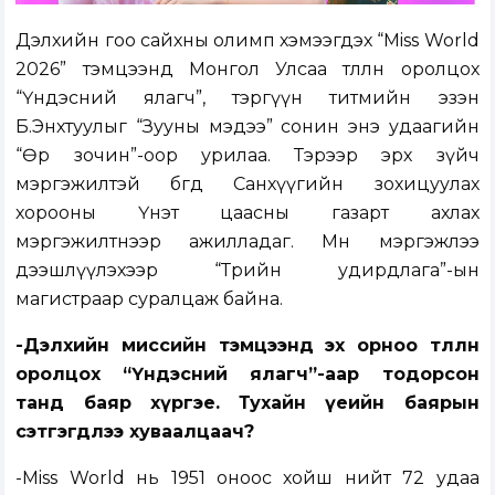
Дэлхийн гоо сайхны олимп хэмээгдэх “Miss World
2026” тэмцээнд Монгол Улсаа төлөөлөн оролцох
“Үндэсний ялагч”, тэргүүн титмийн эзэн
Б.Энхтуулыг “Зууны мэдээ” сонин энэ удаагийн
“Өөр зочин”-оор урилаа. Тэрээр эрх зүйч
мэргэжилтэй бөгөөд Санхүүгийн зохицуулах
хорооны Үнэт цаасны газарт ахлах
мэргэжилтнээр ажилладаг. Мөн мэргэжлээ
дээшлүүлэхээр “Төрийн удирдлага”-ын
магистраар суралцаж байна.
-Дэлхийн миссийн тэмцээнд эх орноо төлөөлөн
оролцох “Үндэсний ялагч”-аар тодорсон
танд баяр хүргэе. Тухайн үеийн баярын
сэтгэгдлээ хуваалцаач?
-Miss World нь 1951 оноос хойш нийт 72 удаа