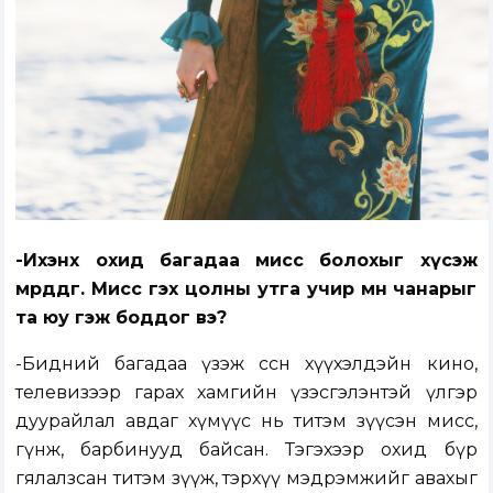
-Ихэнх охид багадаа мисс болохыг хүсэж
мөрөөддөг. Мисс гэх цолны утга учир мөн чанарыг
та юу гэж боддог вэ?
-Бидний багадаа үзэж өссөн хүүхэлдэйн кино,
телевизээр гарах хамгийн үзэсгэлэнтэй үлгэр
дуурайлал авдаг хүмүүс нь титэм зүүсэн мисс,
гүнж, барбинууд байсан. Тэгэхээр охид бүр
гялалзсан титэм зүүж, тэрхүү мэдрэмжийг авахыг