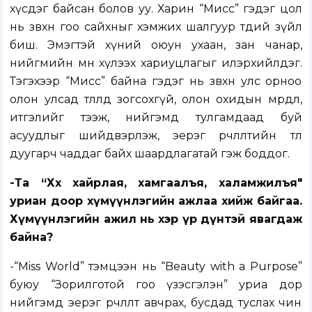
хүсдэг байсан болов уу. Харин “Мисс” гэдэг цол
нь зөвхөн гоо сайхныг хэмжих шалгуур төдий зүйл
биш. Эмэгтэй хүний оюун ухаан, зан чанар,
нийгмийн өмнө хүлээх хариуцлагыг илэрхийлдэг.
Тэгэхээр “Мисс” байна гэдэг нь зөвхөн улс орноо
олон улсад төлөөлөөд зогсохгүй, олон охидын мөрөөдөл,
итгэлийг тээж, нийгэмд тулгамдаад буй
асуудлыг шийдвэрлэж, эерэг өөрчлөлтийн төлөө
дуугарч чаддаг байх шаардлагатай гэж боддог.
-Та “Хөхөө хайрлая, хамгаалъя, халамжилъя"
уриан доор хүмүүнлэгийн ажлаа хийж байгаа.
Хүмүүнлэгийн ажил нь хэр үр дүнтэй явагдаж
байна?
-“Miss World” тэмцээн нь “Beauty with a Purpose”
буюу “Зорилготой гоо үзэсгэлэн” уриа дор
нийгэмд эерэг өөрчлөлт авчрах, бусдад туслах чин