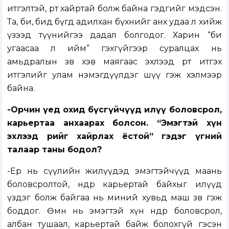
итгэлтэй, өөртөө хайртай болж байна гэдгийг мэдсэн.
Та, би, бид бүгд адилхан бүхнийг анх удаа л хийж
үзээд түүнийгээ дадал болгодог. Харин “би
угаасаа л ийм” гэхгүйгээр суралцах нь
амьдралын зөв хэв маягаас эхлээд өөртөө итгэх
итгэлийг улам нэмэгдүүлдэг шүү гэж хэлмээр
байна.
-Орчин үед охид бүсгүйчүүд илүү боловсрол,
карьертаа анхаарах болсон. “Эмэгтэй хүн
эхлээд өөрийгөө хайрлах ёстой” гэдэг үгний
талаар таны бодол?
-Ер нь сүүлийн жилүүдэд эмэгтэйчүүд маань
боловсролтой, өндөр карьертай байхыг илүүд
үздэг болж байгаа нь миний хувьд маш зөв гэж
боддог. Өмнө нь эмэгтэй хүн өндөр боловсрол,
албан тушаал, карьертай байж болохгүй гэсэн