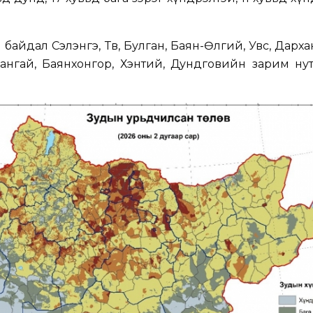
н байдал Сэлэнгэ, Төв, Булган, Баян-Өлгий, Увс, Дарх
рхангай, Баянхонгор, Хэнтий, Дундговийн зарим ну