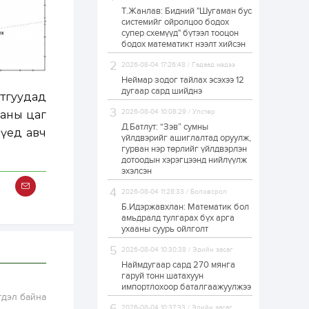
Т.Жанлав: Бидний "Шугаман бус
“Хотын дарга сонсож
системийг ойролцоо бодох
байна” 150150 тусгай
супер схемүүд" бүтээл тооцон
дугаарыг
наймдугаар сарын
бодох математикт нээлт хийсэн
14-нөөс ажиллуулж...
2026-08-04 17:26:48 / Гадаад мэдээ
20 цаг
0
0
Неймар зодог тайлах эсэхээ 12
“Чингис хаан” олон
дугаар сард шийднэ
тгуудад
улсын нисэх буудал
руу нийтийн тээврийн
2026-08-04 10:08:29 / Улстөр
ааны цаг
автобус 24 цагаар
үйлчилж байна
Д.Батлут: “Зэв” сумны
 үед авч
үйлдвэрийг ашиглалтад оруулж,
1 өдөр
1
0
гурван нэр төрлийг үйлдвэрлэн
дотоодын хэрэгцээнд нийлүүлж
Нийслэлийн
цэцэрлэгийн цахим
эхэлсэн
бүртгэл энэ сарын 10-
нд эхэлнэ
2026-08-04 11:28:33 / Боловсрол
Б.Идэржавхлан: Математик бол
1 өдөр
0
0
амьдралд тулгарах бүх арга
ухааны суурь ойлголт
16 төрлийн эмийг нэг
эх үүсвэрээс
2026-08-04 10:30:38 / Эдийн засаг
худалдан авах
журмыг баталлаа
Наймдугаар сард 270 мянга
гаруй тонн шатахуун
импортлохоор баталгаажуулжээ
1 өдөр
0
0
гдэл байна
Нэгдүгээр
2026-08-04 10:37:33 / Эдийн засаг