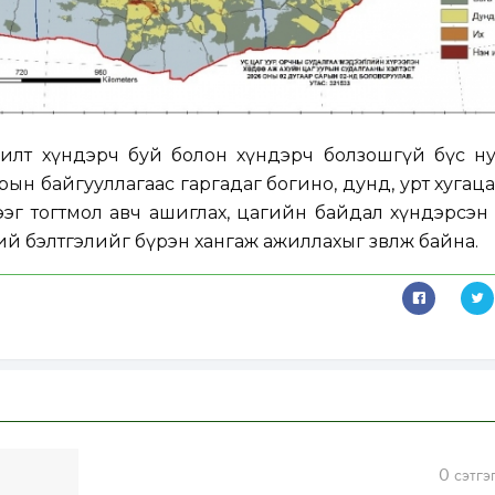
жилт хүндэрч буй болон хүндэрч болзошгүй бүс ну
рын байгууллагаас гаргадаг богино, дунд, урт хугац
эг тогтмол авч ашиглах, цагийн байдал хүндэрсэн
й бэлтгэлийг бүрэн хангаж ажиллахыг зөвлөж байна.
0
сэтгэ