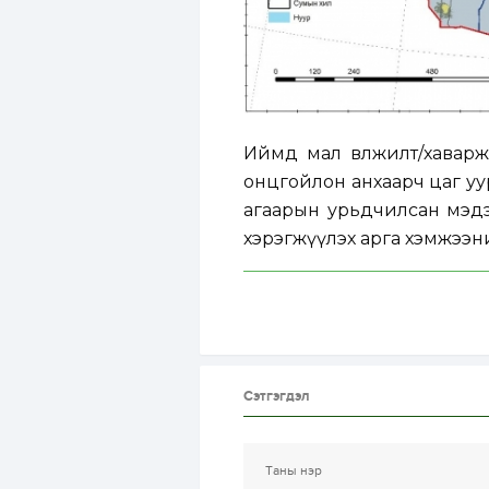
Иймд мал өвөлжилт/хавар
онцгойлон анхаарч цаг уу
агаарын урьдчилсан мэдэ
хэрэгжүүлэх арга хэмжээни
Сэтгэгдэл