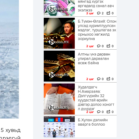
мянгад хүргэх
өргөдөлд санал авч
эхэлжээ
2 цаг
2
0
Б.Түмэн-Өлзий: Олон
улсад хуримтлуулсан
мэдлэг, туршлагаа эх
орныхоо хөгжилд
зориулна
2 цаг
0
0
Алтны үнэ дөрвөн
улирал дараалан
өсөж байна
2 цаг
0
0
Худалдагч
Н.Амарзаяа:
Дэлгүүрийн 32
хуудастай өрийн
дэвтэр долоо хоногт
л дүүрдэг
2 цаг
0
0
Б.Хулан дэлхийн
аварга боллоо
 5 хувьд
ндрэлгүй