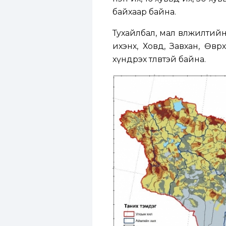
байхаар байна.
Тухайлбал, мал өвөлжилтий
ихэнх, Ховд, Завхан, Өвө
хүндрэх төлөвтэй байна.