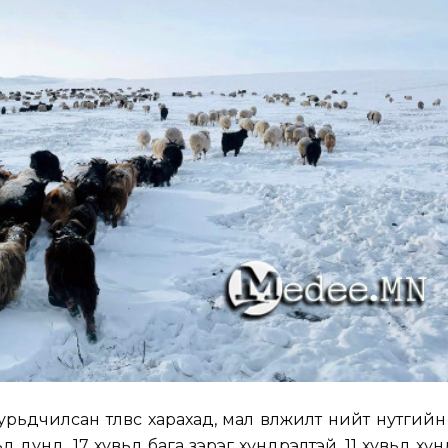
ьдчилсан төлөвөөс харахад, мал өвөлжилт нийт нутгийн
вьд дунд, 17 хувьд бага зэрэг хүндрэлтэй, 11 хувьд хү