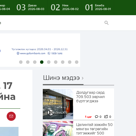
03
02
01
мар
Даваа
Ням
Бямба
6-08-04
2026-08-03
2026-08-02
2026-08-01
э
Шинэ мэдээ
 17
Долдугаар сард
йна
709.503 зөрчил
бүртгэгджээ
1 цаг
0
0
Цалинтай ээжийн 50
мянган төгрөгийн
тэтгэмжийг 500