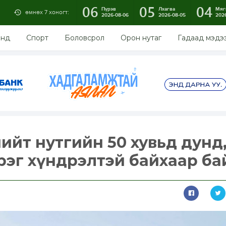
06
05
04
Пүрэв
Лхагва
Мяг
өмнөх 7 хоногт:
2026-08-06
2026-08-05
202
энд
Спорт
Боловсрол
Орон нутаг
Гадаад мэдэ
нийт нутгийн 50 хувьд дунд,
эрэг хүндрэлтэй байхаар ба