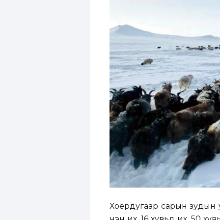
Хоёрдугаар сарын зудын ур
нэн их, 16 хувьд их, 50 ху