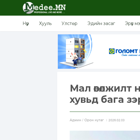
Нүүр
Хууль
Улстөр
Эдийн засаг
Эрүүл м
Мал өвөлжилт 
хувьд бага з
Aдмин / Орон нутаг
2026.02.03