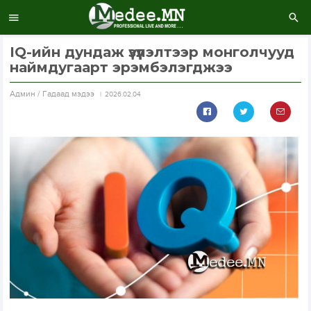
IQ-ийн дундаж үзүүлэлтээр монголчууд
наймдугаарт эрэмбэлэгджээ
Aдмин / Гадаад мэдээ
2026.02.04