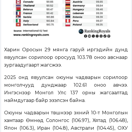
Харин Оросын 29 мянга гаруй иргэдийн дунд
явуулсан сорилоор оросууд 103.78 оноо авснаар
зургаадугаарт жагсжээ.
2025 онд явуулсан оюуны чадварын сорилоор
монголчууд дунджаар 102.61 оноо авчээ.
Ингэснээр Монгол Улс 137 орны жагсаалтад
наймдугаар байр эзэлсэн байна.
Оюуны чадварын түвшнээр эхний 10-т Монголын
хамтаар Өмнөд Солонгос (106.97), Хятад (106.48),
Япон (106.3), Иран (104.8), Австрали (104.45), ОХУ