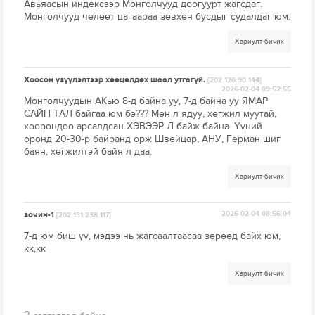
Авьяасын индексээр Монголчууд доогуурт жагсдаг.
Монголчууд чөлөөт цагаараа зөвхөн бусдыг судалдаг юм.
Хариулт бичих
Хоосон үзүүлэлтээр хөөцөлдөх шаал утгагүй.
[202.126.90.144]
2026-02-04 09:52:55
Монголчуудын АКью 8-д байна уу, 7-д байна уу ЯМАР
САЙН ТАЛ байгаа юм бэ??? Мөн л ядуу, хөгжил муутай,
хоорондоо арсалдсан ХЭВЭЭР Л байж байна. Үүний
оронд 20-30-р байранд орж Швейцар, АНУ, Герман шиг
баян, хөгжилтэй байя л даа.
Хариулт бичих
зочин-1
2026-02-04 08:56:04
[202.131.238.117]
7-д юм биш үү, мэдээ нь жагсаалтаасаа зөрөөд байх юм,
кк,кк
Хариулт бичих