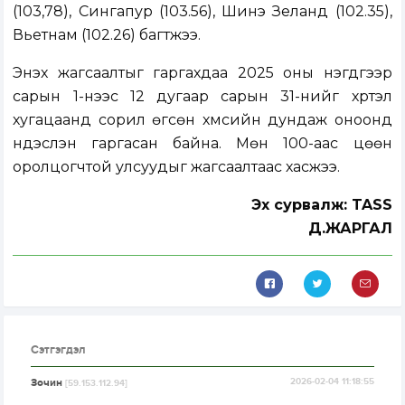
(103,78), Сингапур (103.56), Шинэ Зеланд (102.35),
Вьетнам (102.26) багтжээ.
Энэхүү жагсаалтыг гаргахдаа 2025 оны нэгдүгээр
сарын 1-нээс 12 дугаар сарын 31-нийг хүртэл
хугацаанд сорил өгсөн хүмүүсийн дундаж оноонд
үндэслэн гаргасан байна. Мөн 100-аас цөөн
оролцогчтой улсуудыг жагсаалтаас хасжээ.
Эх сурвалж: TASS
Д.ЖАРГАЛ
Сэтгэгдэл
Зочин
2026-02-04 11:18:55
[59.153.112.94]