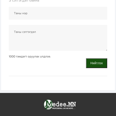
3
сэтгэгдэл байна
1000
тэмдэгт оруулах үлдлээ.
Нийтлэх