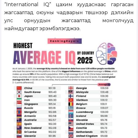
“International IQ” цахим хуудаснаас гаргасан
жагсаалтад оюуны чадварын түвшнээр дэлхийн
улс орнуудын жагсаалтад монголчууд
наймдугаарт эрэмбэлэгджээ.