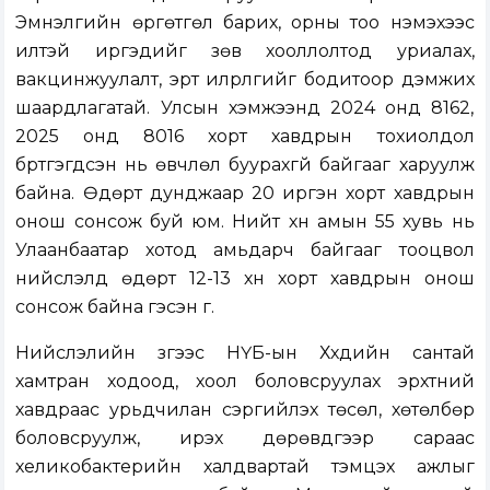
Эмнэлгийн өргөтгөл барих, орны тоо нэмэхээс
илүүтэй иргэдийг зөв хооллолтод уриалах,
вакцинжуулалт, эрт илрүүлгийг бодитоор дэмжих
шаардлагатай. Улсын хэмжээнд 2024 онд 8162,
2025 онд 8016 хорт хавдрын тохиолдол
бүртгэгдсэн нь өвчлөл буурахгүй байгааг харуулж
байна. Өдөрт дунджаар 20 иргэн хорт хавдрын
онош сонсож буй юм. Нийт хүн амын 55 хувь нь
Улаанбаатар хотод амьдарч байгааг тооцвол
нийслэлд өдөрт 12-13 хүн хорт хавдрын онош
сонсож байна гэсэн үг.
Нийслэлийн зүгээс НҮБ-ын Хүүхдийн сантай
хамтран ходоод, хоол боловсруулах эрхтний
хавдраас урьдчилан сэргийлэх төсөл, хөтөлбөр
боловсруулж, ирэх дөрөвдүгээр сараас
хеликобактерийн халдвартай тэмцэх ажлыг