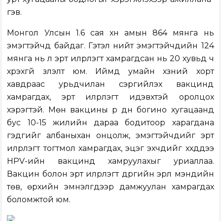
гэв.
Монгол Улсын 1.6 сая хүн амын 864 мянга нь
эмэгтэйчүүд байдаг. Гэтэл нийт эмэгтэйчүүдийн 124
мянга нь л эрт илрүүлэгт хамрагдсан нь 20 хувьд ч
хүрэхгүй үзүүлэлт юм. Иймд умайн хүзүүний хорт
хавдраас урьдчилан сэргийлэх вакцинд
хамрагдах, эрт илрүүлэгт идэвхтэй оролцох
хэрэгтэй. Мөн вакцины үр дүн богино хугацаанд
бус 10-15 жилийн дараа бодитоор харагдана
гэдгийг албаныхан онцолж, эмэгтэйчүүдийг эрт
илрүүлэгт тогтмол хамрагдах, эцэг эхчүүдийг хүүхдүүдээ
HPV-ийн вакцинд хамруулахыг уриаллаа.
Вакцин болон эрт илрүүлэгт дүүргийн эрүүл мэндийн
төв, өрхийн эмнэлгүүдээр дамжуулан хамрагдах
боломжтой юм.