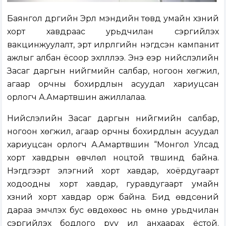
Баянгол дүүргийн Эрүүл мэндийн төвд умайн хүзүүний
хорт хавдраас урьдчилан сэргийлэх
вакцинжуулалт, эрт илрүүлгийн нэгдсэн кампанит
ажлыг албан ёсоор эхлүүллээ. Энэ үеэр нийслэлийн
Засаг даргын нийгмийн салбар, ногоон хөгжил,
агаар орчны бохирдлын асуудал хариуцсан
орлогч А.Амартүвшин ажиллалаа.
Нийслэлийн Засаг даргын нийгмийн салбар,
ногоон хөгжил, агаар орчны бохирдлын асуудал
хариуцсан орлогч А.Амартүвшин “Монгол Улсад
хорт хавдрын өвчлөл ноцтой түвшинд байна.
Нэгдүгээрт элэгний хорт хавдар, хоёрдугаарт
ходоодны хорт хавдар, гуравдугаарт умайн
хүзүүний хорт хавдар орж байна. Бид өвдсөний
дараа эмчлэх бус өвдөхөөс нь өмнө урьдчилан
сэргийлэх бодлого руу илүү анхаарах ёстой.