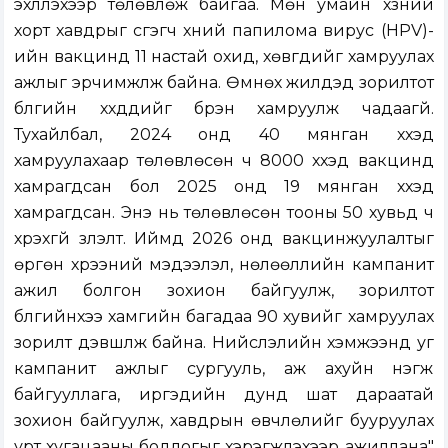
эхлүүлэхээр төлөвлөж байгаа. Мөн умайн хүзүүний
хорт хавдрыг үүсгэгч хүний папилома вирус (HPV)-
ийн вакцинд 11 настай охид, хөвгүүдийг хамруулах
ажлыг эрчимжүүлж байна. Өмнөх жилүүдэд зорилтот
бүлгийн хүүхдүүдийг бүрэн хамруулж чадаагүй.
Тухайлбал, 2024 онд 40 мянган хүүхэд
хамруулахаар төлөвлөсөн ч 8000 хүүхэд вакцинд
хамрагдсан бол 2025 онд 19 мянган хүүхэд
хамрагдсан. Энэ нь төлөвлөсөн тооны 50 хувьд ч
хүрэхгүй үзүүлэлт. Иймд 2026 онд вакцинжуулалтыг
өргөн хүрээний мэдээлэл, нөлөөллийн кампанит
ажил болгон зохион байгуулж, зорилтот
бүлгийнхээ хамгийн багадаа 90 хувийг хамруулах
зорилт дэвшүүлж байна. Нийслэлийн хэмжээнд уг
кампанит ажлыг сургууль, аж ахуйн нэгж
байгууллага, иргэдийн дунд шат дараатай
зохион байгуулж, хавдрын өвчлөлийг бууруулах
урт хугацааны бодлогыг хэрэгжүүлэхээр ажиллана"