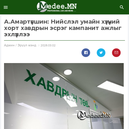
А.Амартүвшин: Нийслэл умайн хүзүүний
хорт хавдрын эсрэг кампанит ажлыг
эхлүүллээ
Aдмин / Эрүүл мэнд
2026.03.02