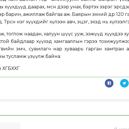
асны хүүхдүүд даарах, мөсөн дээр унах, бэртэх зэрэг эрсд
эр барин, ажиллаж байгаа аж. Баярын эхний өдөр 120 г
Төөрсөн нэг хүүхдийг хүлээн авч, эцэг, эхэд нь хүлээлгэ
, тоглож наадан, халуун шүүс ууж, ээжүүд хүүхдээ х
ой байдлаар хүүхэд хамгааллын гэрээ тохижуулжээ
өвийн эмч, сувилагч нар хуваарь гарган хамтран 
ы тусламж үзүүлж байна.
н ХГБХХГ