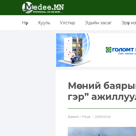
Нүүр
Хууль
Улстөр
Эдийн засаг
Эрүүл м
Мөсний баяры
гэр” ажиллуу
Aдмин / Нүүр
2026.03.03