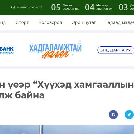
05
04
03
Лхагва
Мягмар
Да
өмнөх 7 хоногт:
2026-08-05
2026-08-04
20
энд
Спорт
Боловсрол
Орон нутаг
Гадаад мэдэ
н үеэр “Хүүхэд хамгааллын
лж байна