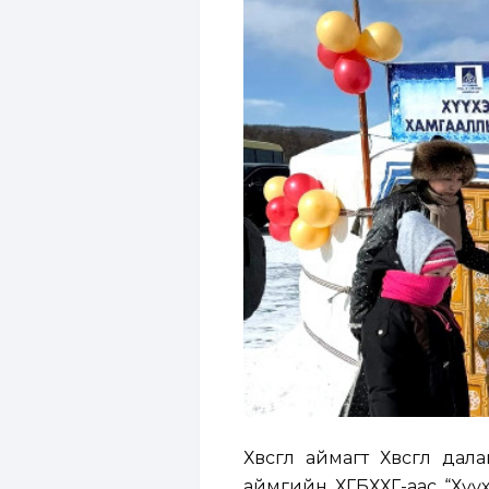
Хөвсгөл аймагт Хөвсгөл д
аймгийн ХГБХХГ-аас “Хүү