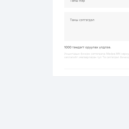
1000
тэмдэгт оруулах үлдлээ.
Уншигчдын бичсэн сэтгэгдэлд Medee.MN хариуц
хэллэгийг хязгаарласан тул Та сэтгэгдэл бичих