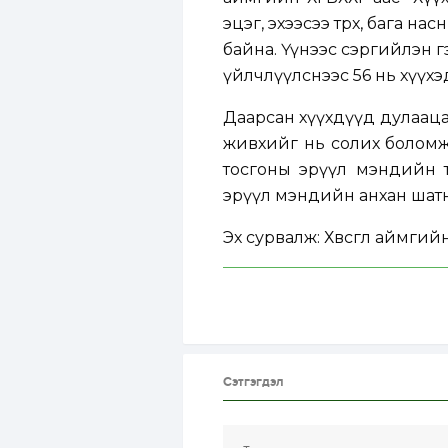
эцэг, эхээсээ төөрөх, бага н
байна. Үүнээс сэргийлэн г
үйлчлүүлснээс 56 нь хүүхэд. 
Даарсан хүүхдүүд дулаацаж
живхийг нь солих боломжт
тосгоны эрүүл мэндийн т
эрүүл мэндийн анхан шатн
Эх сурвалж: Хөвсгөл аймгий
Сэтгэгдэл