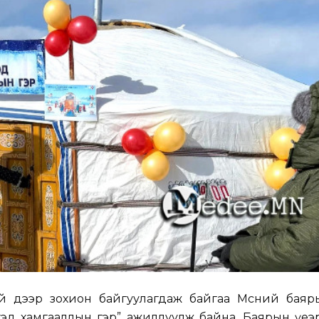
алай дээр зохион байгуулагдаж байгаа Мөсний бая
хэд хамгааллын гэр” ажиллуулж байна. Баярын үеэ