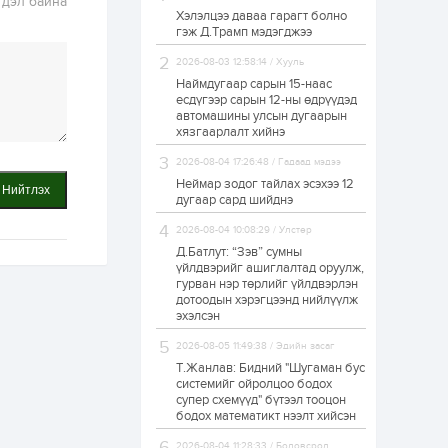
гдэл байна
Хэлэлцээ даваа гарагт болно
Өнгөрсөн сард
гэж Д.Трамп мэдэгджээ
1,439.2 кг үнэт
металл худалдан
авчээ
2026-08-03 12:58:14 / Хууль
Наймдугаар сарын 15-наас
есдүгээр сарын 12-ны өдрүүдэд
1 өдөр
0
0
автомашины улсын дугаарын
Б.Найдалаа: Энэ
хязгаарлалт хийнэ
өвөл илүү хүнд байж
магадгүй учир төр,
2026-08-04 17:26:48 / Гадаад мэдээ
эрчим хүчний
байгууллагууд, иргэд
Неймар зодог тайлах эсэхээ 12
Нийтлэх
бэлтгэлээ...
дугаар сард шийднэ
1 өдөр
5
0
2026-08-04 10:08:29 / Улстөр
Өнөөдөр сондгой
тоогоор төгссөн
Д.Батлут: “Зэв” сумны
автомашинтай иргэд
үйлдвэрийг ашиглалтад оруулж,
бензин авна
гурван нэр төрлийг үйлдвэрлэн
дотоодын хэрэгцээнд нийлүүлж
1 өдөр
0
3
эхэлсэн
ЗГ: Шатахууны
2026-08-05 11:49:38 / Эдийн засаг
хангамж,
нийлүүлэлтийг
Т.Жанлав: Бидний "Шугаман бус
тогтворжуулах
системийг ойролцоо бодох
асуудлыг хэлэлцэж
супер схемүүд" бүтээл тооцон
байна
бодох математикт нээлт хийсэн
1 өдөр
0
0
Т.Жанлав: Бидний
2026-08-04 11:28:33 / Боловсрол