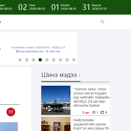
02
01
31
ваа
Ням
Бямба
Баасан
26-08-03
2026-08-02
2026-08-01
2026-07-31
э
Шинэ мэдээ
“Чингис хаан” олон
улсын нисэх буудал
руу нийтийн тээврийн
автобус 24 цагаар
үйлчилж байна
3 цаг
1
0
Нийслэлийн
цэцэрлэгийн цахим
бүртгэл энэ сарын 10-