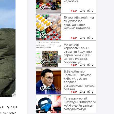
нд эхэлнэ
4 цаг
0
0
16 төрлийн эмийг нэг
эх үүсвэрээс
худалдан авах
журмыг баталлаа
4 цаг
0
0
Нэгдүгээр
хорооллын арын
замыг наймдугаар
сарын 6-ны 23:00
цагаас түр хааж,
борооны ус...
4 цаг
0
0
Б.Баярбаатар:
Төсвийн шинэчлэл
хийхгүй, урсгал
зардлаа
үргэлжлүүлэн тэлээд
байвал...
4 цаг
2
0
Татварын өртэй
шатахуун импортлогч
ААН-үүдийн дансыг
рын үеэр
битүүмжлэхгүй
р хүүхэд