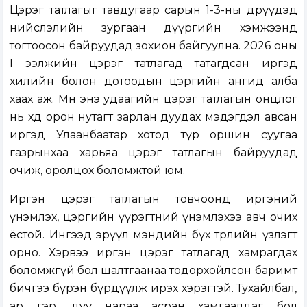
Цэрэг татлагыг тавдугаар сарын 1-3-ны өдрүүдэд
нийслэлийн зургаан дүүргийн хэмжээнд
тогтоосон байруудад зохион байгуулна. 2026 оны
I ээлжийн цэрэг татлагад татагдсан иргэд
хилийн болон дотоодын цэргийн ангид алба
хаах аж. Мөн энэ удаагийн цэрэг татлагын онцлог
нь хөдөө орон нутагт зарлан дуудах мэдэгдэл авсан
иргэд Улаанбаатар хотод түр оршин суугаа
газрынхаа харьяа цэрэг татлагын байруудад
очиж, оролцох боломжтой юм.
Иргэн цэрэг татлагын товчоонд иргэний
үнэмлэх, цэргийн үүрэгтний үнэмлэхээ авч очих
ёстой. Ингээд эрүүл мэндийн бүх төрлийн үзлэгт
орно. Хэрвээ иргэн цэрэг татлагад хамрагдах
боломжгүй бол шалтгаанаа тодорхойлсон баримт
бичгээ бүрэн бүрдүүлж ирэх хэрэгтэй. Тухайлбал,
ар гэр, дүү нараа асран хамгаалдаг бол