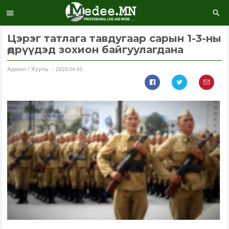
Цэрэг татлага тавдугаар сарын 1-3-ны
өдрүүдэд зохион байгуулагдана
Aдмин / Хууль
2026.04.30