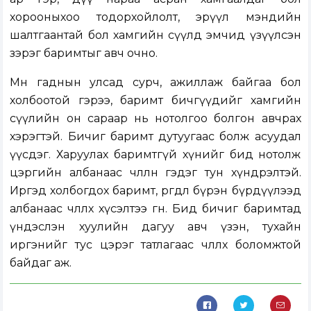
хорооныхоо тодорхойлолт, эрүүл мэндийн
шалтгаантай бол хамгийн сүүлд эмчид үзүүлсэн
зэрэг баримтыг авч очно.
Мөн гаднын улсад сурч, ажиллаж байгаа бол
холбоотой гэрээ, баримт бичгүүдийг хамгийн
сүүлийн он сараар нь нотолгоо болгон авчрах
хэрэгтэй. Бичиг баримт дутуугаас болж асуудал
үүсдэг. Харуулах баримтгүй хүнийг бид нотолж
цэргийн албанаас чөлөөлнө гэдэг тун хүндрэлтэй.
Иргэд холбогдох баримт, өргөдлөө бүрэн бүрдүүлээд
албанаас чөлөөлөх хүсэлтээ өгнө. Бид бичиг баримтад
үндэслэн хуулийн дагуу авч үзэн, тухайн
иргэнийг тус цэрэг татлагаас чөлөөлөх боломжтой
байдаг аж.