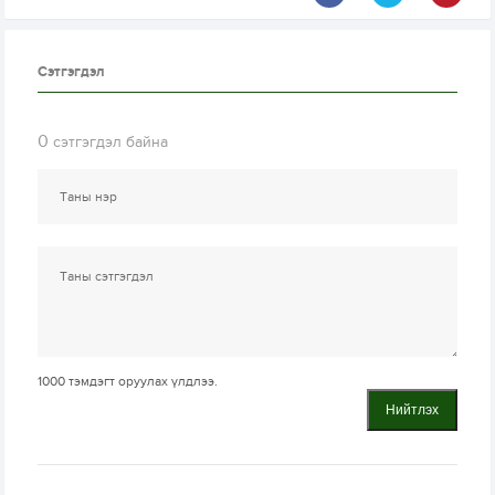
Сэтгэгдэл
0
сэтгэгдэл байна
1000
тэмдэгт оруулах үлдлээ.
Нийтлэх