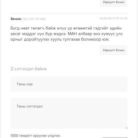
Хариулт бичих
Зочин
2026-05-11 15:51:35
[103.212.119.180]
Бүгд нөат төлөгч байж илүү үр өгөөжтэй гэдгийг эдийн
засаг мэддэг хүн бүр мэднэ. МАН албаар энэ хүмүүс улс
орныг доройтуулах хууль тулгахаа болимоор юм.
Хариулт бичих
2
сэтгэгдэл байна
1000
тэмдэгт оруулах үлдлээ.