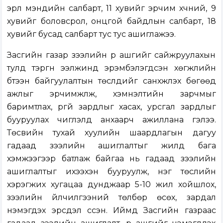
эрүүл мэндийн салбарт, 11 хувийг эрчим хүчний, 9
хувийг боловсрол, онцгой байдлын салбарт, 18
хувийг бусад салбарт тус тус ашиглажээ.
Засгийн газар зээлийн үр ашгийг сайжруулахын
тулд тэргүүн ээлжинд эрэмбэлэгдсэн хөгжлийн
бүтээн байгуулалтын төслүүдийг санхүүжүүлэх бөгөөд
ажлыг эрчимжүүлж, хэмнэлтийн зарчмыг
баримтлах, үргүй зардлыг хасах, урсгал зардлыг
бууруулах чиглэлд анхаарч ажиллана гэлээ.
Төсвийн тухай хуулийн шаардлагын дагуу
гадаад зээлийн ашиглалтыг жилд бага
хэмжээгээр батлаж байгаа нь гадаад зээлийн
ашиглалтыг ихээхэн бууруулж, нэг төслийн
хэрэгжих хугацаа дунджаар 5-10 жил хойшлох,
зээлийн үйлчилгээний төлбөр өсөх, зардал
нэмэгдэх эрсдэл үүссэн. Иймд Засгийн газраас