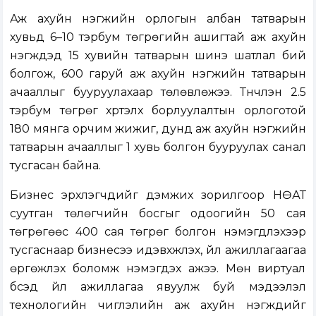
Аж ахуйн нэгжийн орлогын албан татварын
хувьд 6–10 тэрбум төгрөгийн ашигтай аж ахуйн
нэгжүүдэд 15 хувийн татварын шинэ шатлал бий
болгож, 600 гаруй аж ахуйн нэгжийн татварын
ачааллыг бууруулахаар төлөвлөжээ. Түүнчлэн 2.5
тэрбум төгрөг хүртэлх борлуулалтын орлоготой
180 мянга орчим жижиг, дунд аж ахуйн нэгжийн
татварын ачааллыг 1 хувь болгон бууруулах санал
тусгасан байна.
Бизнес эрхлэгчдийг дэмжих зорилгоор НӨАТ
суутган төлөгчийн босгыг одоогийн 50 сая
төгрөгөөс 400 сая төгрөг болгон нэмэгдүүлэхээр
тусгаснаар бизнесээ идэвхжүүлэх, үйл ажиллагаагаа
өргөжүүлэх боломж нэмэгдэх ажээ. Мөн виртуал
бүсэд үйл ажиллагаа явуулж буй мэдээлэл
технологийн чиглэлийн аж ахуйн нэгжүүдийг