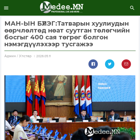
МАН-ЫН БҮЛЭГ:Татварын хуулиудын
өөрчлөлтөд нөат суутган төлөгчийн
босгыг 400 сая төгрөг болгон
нэмэгдүүлэхээр тусгажээ
Aдмин / Улстөр
2026.05.11