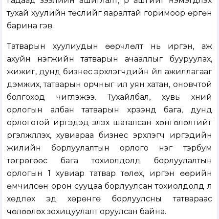
гадаад зээлийн ашиглалт, үр ашгийг нэмэгдүүлэх
тухай хуулийн төслийг яаралтай горимоор өргөн
барина гэв.
Татварын хуулиудын өөрчлөлт нь иргэн, аж
ахуйн нэгжийн татварын ачааллыг бууруулах,
жижиг, дунд бизнес эрхлэгчдийн үйл ажиллагааг
дэмжих, татварын орчныг илүү уян хатан, оновчтой
болгоход чиглэжээ. Тухайлбал, хувь хүний
орлогын албан татварын хүрээнд бага, дунд
орлоготой иргэдэд үзүүлэх шаталсан хөнгөлөлтийг
үргэлжлүүлэх, хувиараа бизнес эрхлэгч иргэдийн
жилийн борлуулалтын орлого нэг тэрбум
төгрөгөөс бага тохиолдолд борлуулалтын
орлогын 1 хувиар татвар төлөх, иргэн өөрийн
өмчилсөн орон сууцаа борлуулсан тохиолдолд үл
хөдлөх эд хөрөнгө борлуулсны татвараас
чөлөөлөх зохицуулалт оруулсан байна.