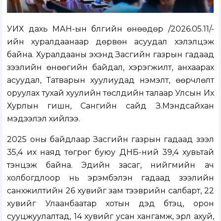
УИХ дахь МАН-ын бүлгийн өнөөдөр /2026.05.11/-
ийн хуралдаанаар дөрвөн асуудал хэлэлцэж
байна. Хуралдааны эхэнд Засгийн газрын гадаад
зээлийн өнөөгийн байдал, хэрэгжилт, анхаарах
асуудал, Татварын хуулиудад нэмэлт, өөрчлөлт
оруулах тухай хуулийн төслүүдийн талаар Улсын Их
Хурлын гишүүн, Сангийн сайд З.Мэндсайхан
мэдээлэл хийлээ.
2025 оны байдлаар Засгийн газрын гадаад зээл
35,4 их наяд төгрөг буюу ДНБ-ний 39,4 хувьтай
тэнцэж байна. Эдийн засаг, нийгмийн ач
холбогдлоор нь эрэмбэлэн гадаад зээлийн
санхүүжилтийн 26 хувийг зам тээврийн салбарт, 22
хувийг Улаанбаатар хотын дэд бүтэц, орон
сууцжуулалтад, 14 хувийг усан хангамж, эрүүл ахуй,