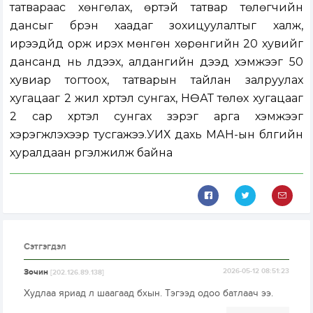
татвараас хөнгөлах, өртэй татвар төлөгчийн
дансыг бүрэн хаадаг зохицуулалтыг халж,
ирээдүйд орж ирэх мөнгөн хөрөнгийн 20 хувийг
дансанд нь үлдээх, алдангийн дээд хэмжээг 50
хувиар тогтоох, татварын тайлан залруулах
хугацааг 2 жил хүртэл сунгах, НӨАТ төлөх хугацааг
2 сар хүртэл сунгах зэрэг арга хэмжээг
хэрэгжүүлэхээр тусгажээ.УИХ дахь МАН-ын бүлгийн
хуралдаан үргэлжилж байна
Сэтгэгдэл
Зочин
2026-05-12 08:51:23
[202.126.89.138]
Худлаа яриад л шаагаад бхын. Тэгээд одоо батлаач ээ.