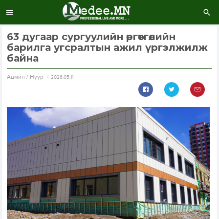
63 дугаар сургуулийн өргөтгөлийн
барилга угсралтын ажил үргэлжилж
байна
Aдмин / Нүүр
2026.05.11