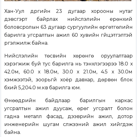
Хан-Уул дүүргийн 23 дугаар хорооны нутаг
дэвсгэрт байрлах нийслэлийн ерөнхий
боловсролын 63 дугаар сургуулийн өргөтгөлийн
барилга угсралтын ажил 60 хувийн гүйцэтгэлтэй
үргэлжилж байна.
Нийслэлийн төсвийн хөрөнгө оруулалтаар
хэрэгжиж буй тус барилга нь тэнхлэгээрээ 18.0 х
42.0м, 60.0 х 18.0м, 30.0 х 21.0м, 4.5 х 30.0м
хэмжээтэй, зоорьгүй хоёр давхар, дөрвөн блок
бүхий 5,204.0 м.кв барилга юм.
Өнөөдрийн байдлаар барилгын каркас
угсралтын ажил дуусаж, өрөг угсралт болон
гадна металл фасад, дээврийн ажил, дотор
инженерийн шугам сүлжээний ажил хийгдэж
байна.