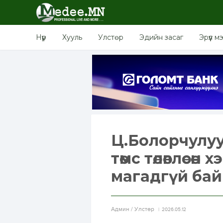
Нүүр
Хууль
Улстөр
Эдийн засаг
Эрүүл м
Ц.Болорчулуу
төмс төлөвлөсө
магадгүй ба
Aдмин / Улстөр
2026.05.12