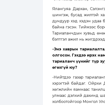
Ялангуяа Дархан, Сэлэнг
шингэж, бусад жилтэй ха
дундуур хэд хэдэн удаа 
байна гэсэн. Тиймээс бор
Тариаланчдын хувьд өнө
бэлтгэл ажил нь жигдрээд,
-Энэ хаврын тариалалт
олгосон. Гэхдээ ирэх на
тариаланч үүнийг түр зу
өгөхгүй юу?
-Нийтдээ газар тариалан
хэрэгтэй байдаг. Ойрхи Д
хөгжлийн яамнаас танил
улмаас дэлхий дахинд шата
холбоотойгоор Монгол Улс