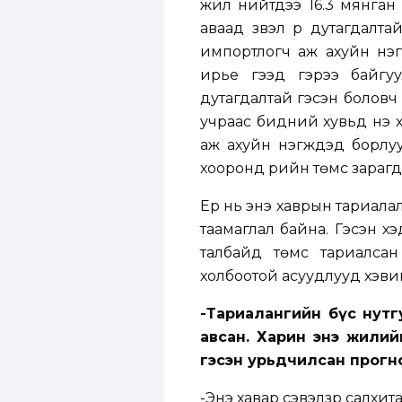
жил нийтдээ 16.3 мянган 
аваад үзвэл үр дутагдал
импортлогч аж ахуйн нэг
ирье гээд гэрээ байгу
дутагдалтай гэсэн боловч 
учраас бидний хувьд үнэ 
аж ахуйн нэгжүүдэд борлу
хооронд үрийн төмс зарагд
Ер нь энэ хаврын тариалал
таамаглал байна. Гэсэн х
талбайд төмс тариалсан
холбоотой асуудлууд хэви
-Тариалангийн бүс нутг
авсан. Харин энэ жили
гэсэн урьдчилсан прогн
-Энэ хавар сэвэлзүүр салх