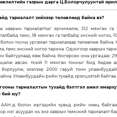
өвлөлтийн газрын дарга Ц.Болорчулуунтай ярил
байд тариалалт хийхээр төлөвлөөд байна вэ?
 хаврын тариалалтыг эрчимжүүлж, 312 мянган га 
 талбайд төмс, 18 мянган га талбайд хүнсний ногоо, 1
 болон тосны ургамал тариалахаар төлөвлөж байна.
ариа, төмс хүнсний ногоо тарина. Одоогоор хаврын тар
ион байгуулаад явж байна. Өнгөрсөн оны ургацаас 2
өцөлж авсан. Үүний 11 мянган тонныг бид Хөдөө а
борлуулж, зээлээр 2000 гаруй тонн улаанбуудай
айна. Улаанбуудайн үрийн тухайд хүрэлцээтэй байгаа.
ногооны тариалалтын тухайд бэлтгэл ажил ямарху
й бий юу?
 ААН-үүд болон иргэдийн хувьд үрийн нөөц байгаа
хоор нэг асуудал нь энэ хаврын төмсний тариалалт ба