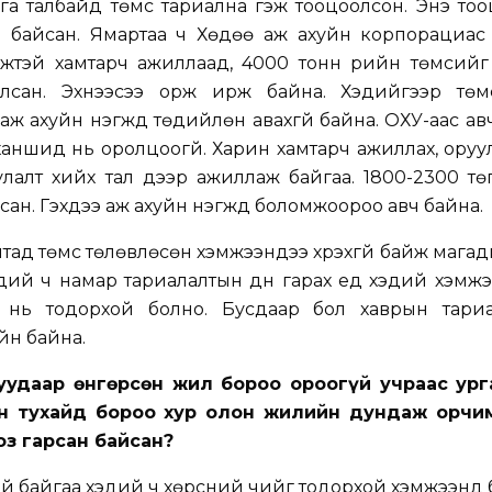
га талбайд төмс тариална гэж тооцоолсон. Энэ то
тай байсан. Ямартаа ч Хөдөө аж ахуйн корпорациа
жтэй хамтарч ажиллаад, 4000 тонн үрийн төмсийг
улсан. Эхнээсээ орж ирж байна. Хэдийгээр төм
аж ахуйн нэгжүүд төдийлөн авахгүй байна. ОХУ-аас ав
ханшид нь оролцоогүй. Харин хамтарч ажиллах, оруу
улалт хийх тал дээр ажиллаж байгаа. 1800-2300 т
сан. Гэхдээ аж ахуйн нэгжүүд боломжоороо авч байна.
тад төмс төлөвлөсөн хэмжээндээ хүрэхгүй байж магадг
эдий ч намар тариалалтын дүн гарах үед хэдий хэмж
 нь тодорхой болно. Бусдаар бол хаврын тариа
йн байна.
уудаар өнгөрсөн жил бороо ороогүй учраас ург
йн тухайд бороо хур олон жилийн дундаж орчи
оз гарсан байсан?
итай байгаа хэдий ч хөрсний чийг тодорхой хэмжээнд 