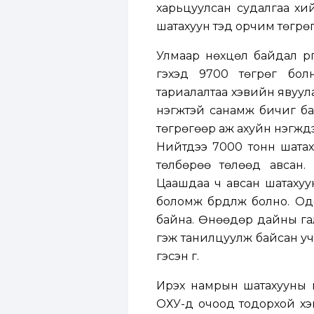
харьцуулсан судалгаа хий
шатахуун тэд орчим төгрө
Улмаар нөхцөл байдал үр
гэхэд 9700 төгрөг бол
тариалалтаа хэвийн явуула
нэгжтэй санамж бичиг ба
төгрөгөөр аж ахуйн нэгжүүд
Нийтдээ 7000 тонн шатаху
төлбөрөө төлөөд авсан.
Цаашдаа ч авсан шатахуу
боломж бүрдүүлж болно. О
байна. Өнөөдөр дайны гал
гэж танилцуулж байсан уч
гэсэн үг.
Ирэх намрын шатахууны ү
ОХУ-д очоод тодорхой хэ