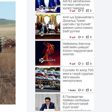
АИ-92 автобензин
тогтмол нийлүүлэх
хүсэлт тавилаа
3 цаг
0
0
АНУ-ын Ерөнхийлөгч
Дональд Трамп
цэргийн гэр бүлийг
дэмжих шинэ комисс
байгууллаа
4 цаг
0
0
Найрааны бөхчүүд
нийгмийн шившиг
болон гадуурхагдаж
эхэллээ
4 цаг
2
0
Сүүлийн 10 жилд 700
мянга гаруй суудлын
авто машин
импортолжээ
1 өдөр
0
0
Б.Пүрэвдагва:
Найман салбарын
103 үйлчилгээний
бүртгэлийг
цуцалснаар бизнес