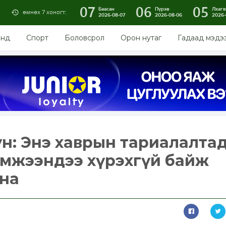
07
06
05
Баасан
Пүрэв
Лхагв
өмнөх 7 хоногт:
2026-08-07
2026-08-06
2026-
энд
Спорт
Боловсрол
Орон нутаг
Гадаад мэдэ
н: Энэ хаврын тариалалта
н хэмжээндээ хүрэхгүй байж
йна