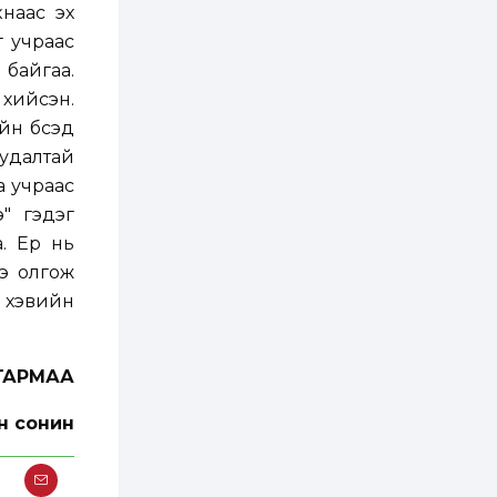
3 өдөр
2
0
кнаас эх
Өнгөрсөн сард
г учраас
1,439.2 кг үнэт
металл худалдан
байгаа.
авчээ
 хийсэн.
3 өдөр
0
0
йн бүсэд
Б.Найдалаа: Энэ
уудалтай
өвөл илүү хүнд байж
магадгүй учир төр,
а учраас
эрчим хүчний
э" гэдэг
байгууллагууд, иргэд
бэлтгэлээ...
. Ер нь
3 өдөр
6
0
Өнөөдөр сондгой
ээ олгож
тоогоор төгссөн
т хэвийн
автомашинтай иргэд
бензин авна
3 өдөр
0
3
ГАРМАА
ЗГ: Шатахууны
хангамж,
нийлүүлэлтийг
н сонин
тогтворжуулах
асуудлыг хэлэлцэж
байна
3 өдөр
0
0