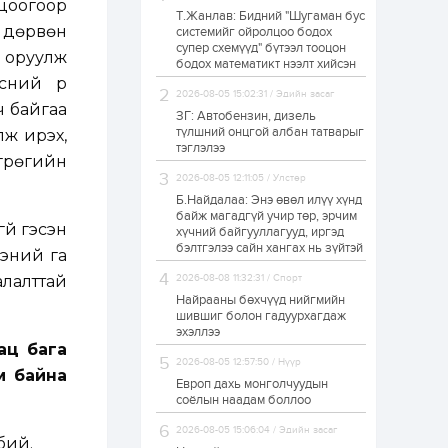
оцоогоор
Т.Жанлав: Бидний "Шугаман бус
Худалдагч
с дөрвөн
системийг ойролцоо бодох
Н.Амарзаяа:
супер схемүүд" бүтээл тооцон
Дэлгүүрийн 32
 оруулж
хуудастай өрийн
бодох математикт нээлт хийсэн
дэвтэр долоо хоногт
сний үр
л дүүрдэг
2026-08-05 15:02:31 / Эдийн засаг
1 өдөр
0
0
ч байгаа
ЗГ: Автобензин, дизель
Б.Хулан дэлхийн
түлшний онцгой албан татварыг
лж ирэх,
аварга боллоо
тэглэлээ
өгрөгийн
2026-08-05 12:11:05 / Улстөр
Б.Найдалаа: Энэ өвөл илүү хүнд
1 өдөр
0
0
байж магадгүй учир төр, эрчим
үй гэсэн
хүчний байгууллагууд, иргэд
Р.Даваадорж: Энэ
намрын экспортын
бэлтгэлээ сайн хангах нь зүйтэй
ээний га
орлого Монголд
боломж олгож болох
лалттай
2026-08-08 11:32:31 / Спорт
юм
Найрааны бөхчүүд нийгмийн
1 өдөр
0
2
шившиг болон гадуурхагдаж
эхэллээ
Автомашины улсын
ац бага
дугаар сондгой
2026-08-05 12:57:50 / Нүүр
тоогоор төгссөн бол
м байна
өнөөдөр шатахуун
Европ дахь монголчуудын
авна
соёлын наадам боллоо
1 өдөр
0
0
2026-08-05 15:06:04 / Эдийн засаг
бий.
Н.Номтойбаяр: