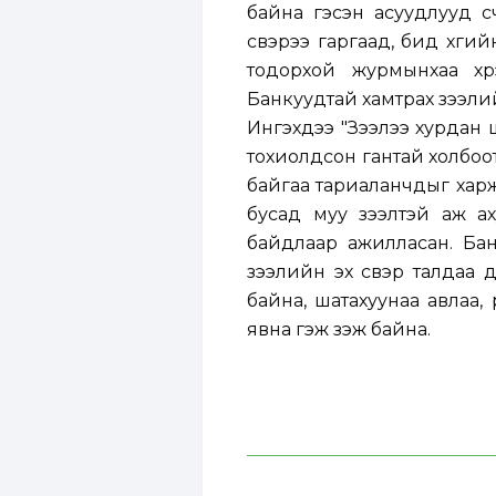
байна гэсэн асуудлууд үү
үүсвэрээ гаргаад, бид хүү
тодорхой журмынхаа хүр
Банкуудтай хамтрах зээлий
Ингэхдээ "Зээлээ хурдан 
тохиолдсон гантай холбоо
байгаа тариаланчдыг харж ү
бусад муу зээлтэй аж ах
байдлаар ажилласан. Бан
зээлийн эх үүсвэр талдаа 
байна, шатахуунаа авлаа,
явна гэж үзэж байна.