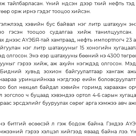
ж тайлбарласан. Үүний үндсэн дээр түүхий нефть тэд
гөөр орж ирнэ гэдэг тооцоо хийсэн.
гэлжлээд хэвийн бус байвал нэг литр шатахуун эн
но гэсэн тооцоо судалгаа хийж танилцуулсан.
х үүднээс АҮЭБЯ-тай хамтраад, нефть импортлогч 23 
йгуулан нэг литр шатахууныг 15 хоногийн хугацаа
эд олгосон. Энэ үеэр шатахууны бөөний үнэ 4300 төгрөгт
уныг гэрээ хийж, аж ахуйн нэгжүүдэд олгосон. Мэд
 Бидний хувьд зохион байгуулалтаар хангаж ажи
наараа уриншийнхаа нэгдүгээр үеийн боловсруулал
доо бол нөхцөл байдал хэвийн горимд хараахан ор
 зогслоо ч буцаад хэвэндээ ортол 4-6 сарын хугац
раас эрсдэлийг бууруулах сөрөг арга хэмжээ авч а
нэ битгий өсөөсэй л гэж бодож байна. Гэхдээ АҮЭ
мжээний гэрээ хэлцэл хийгээд яваад байна лээ. Ү