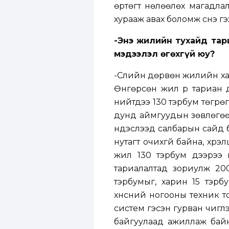
өртөгт нөлөөлөх магадлал
хурааж авах боломж үүснэ г
-Энэ жилийн тухайд тар
мэдээлэл өгөхгүй юу?
-Сүүлийн дөрвөн жилийн х
Өнгөрсөн жил үр тариан д
нийтдээ 130 тэрбум төгрө
дунд аймгуудын зөвлөгөөн
үндэслээд салбарын сайд б
нутагт очихгүй байна, хүр
жил 130 тэрбум дээрээ 
тариалалтад зориулж 200
тэрбумыг, харин 15 тэрб
хүнсний ногооны техник т
систем гэсэн гурван чигл
байгуулаад ажиллаж байн