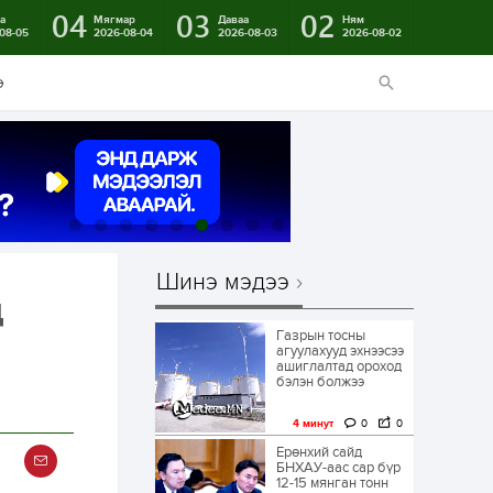
04
03
02
а
Мягмар
Даваа
Ням
08-05
2026-08-04
2026-08-03
2026-08-02
э
Шинэ мэдээ
д
Газрын тосны
агуулахууд эхнээсээ
ашиглалтад ороход
бэлэн болжээ
4 минут
0
0
Ерөнхий сайд
БНХАУ-аас сар бүр
12-15 мянган тонн