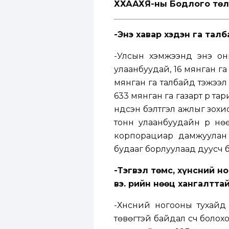
ХХААХҮЯ-ны Бодлого төл
-Энэ хавар хэдэн га тал
-Улсын хэмжээнд энэ оны
улаанбуудай, 16 мянган га
мянган га талбайд тэжээл
633 мянган га газарт үр т
үндсэн бэлтгэл ажлыг зох
тонн улаанбуудайн үр нө
корпорациар дамжуулан 
будааг борлуулаад дуусч б
-Тэгвэл төмс, хүнсний 
вэ. Үрийн нөөц хангалтта
-Хүнсний ногооны тухайд
төвөгтэй байдал үүсч боло