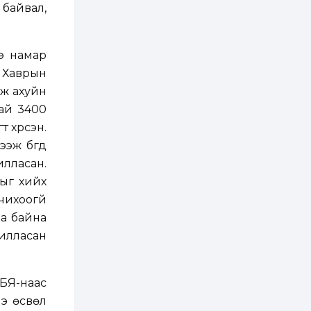
бүртгэл энэ сарын 10-
 байвал,
нд эхэлнэ
2 өдөр
0
0
э намар
16 төрлийн эмийг нэг
эх үүсвэрээс
 Хаврын
худалдан авах
журмыг баталлаа
аж ахуйн
тай 3400
2 өдөр
0
0
 хүрсэн.
Нэгдүгээр
хорооллын арын
ээж бүгд
замыг наймдугаар
сарын 6-ны 23:00
лласан.
цагаас түр хааж,
борооны ус...
тыг хийх
2 өдөр
0
0
чихоогүй
Б.Баярбаатар:
Төсвийн шинэчлэл
аа байна
хийхгүй, урсгал
зардлаа
жилласан
үргэлжлүүлэн тэлээд
байвал...
2 өдөр
2
0
Татварын өртэй
БЯ-наас
шатахуун импортлогч
ААН-үүдийн дансыг
нэ өсвөл
битүүмжлэхгүй