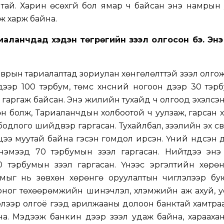
тай. Харин өсөхгүй бол ямар ч байсан энэ намрын
эж харж байна.
иаланчдад хэдэн төгрөгийн зээл олгосон бэ. Энэ
аврын тариалалтад зориулан хөнгөлөлттэй зээл олгож
ээр 100 тэрбум, төмс хүнсний ногоон дээр 30 тэр
г гаргаж байсан. Энэ жилийн тухайд ч олгоод эхэлсэ
 болж, Тариаланчдын холбоотой ч уулзаж, гарсан х
одлого шийдвэр гаргасан. Тухайлбал, зээлийн эх үүс
элцээ муутай байна гэсэн гомдол ирсэн. Үүний үндсэн 
нэмээд 70 тэрбумын зээл гаргасан. Нийтдээ энэ
 тэрбумын зээл гаргасан. Үүнээс эргэлтийн хөрөн
умыг нь зөвхөн хөрөнгө оруулалтын чиглэлээр бую
оног төхөөрөмжийн шинэчлэл, хүлэмжийн аж ахуй, 
элээр олгоё гээд арилжааны долоон банктай хамтра
а. Мэдээж банкин дээр зээл удаж байна, хараахан