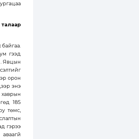
 ургацаа
2 өдөр
1
0
Нөөцийн махны
худалдаа,
 талаар
борлуулалтыг
нээлттэй ил тод
болгоно
3 өдөр
0
0
 байгаа.
ЗГ: Автобензин,
бум гээд
дизель түлшний
онцгой албан
н. Явцын
татварыг тэглэлээ
үсэлтийг
3 өдөр
3
0
вэр орон
З.Мэндсайхан:
дээр энэ
Хүнсний нөөцийг
бэлтгэх агуулах,
 хаврын
зоорь бэлтгэх ААН-
үүдэд хөнгөлөлттэй
гөд 185
зээл олгоно
3 өдөр
2
0
у төмс,
Европ дахь
услалтын
монголчуудын
соёлын наадам
ад гэрээ
боллоо
 аваагүй