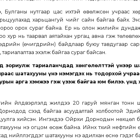
э, Булганы нутгаар цас ихтэй өвөлжсөн учраас хө
рьцуулахад харьцангуй чийг сайн байгаа байх. Эн
бороо орох сураг байна. Ер нь олон жилийн дунда
оо хур нь таарвал аятайхан ургац авна гэж төлөвлө
өдрийн (өчигдрийн) байдлаар буюу тавдугаар сар
 тариалалтаа эхэлж байгаа сураг байсан.
ад зориулж тариаланчдад хөнгөлөлттэй үнээр ш
мраас шатахууны үнэ нэмэгдэх нь тодорхой учраа
урын арга хэмжээ гэж үзэж байгаа юм билээ. Үүнд
гийн үйлдвэрлэлд жилдээ 20 гаруй мянган тонн ш
орнодод үүсээд байгаа асуудалтай холбоотой Эдий
цуулга хийсэн. Ингэхдээ Ойрхи Дорнодын нөхцөл 
хууны үнэ огцом өсөж байна. Ийнхүү түүхий нефтийн 
ад нийлүүлэгддэг шатахууны үнэ адилхан өснө гэдэг 