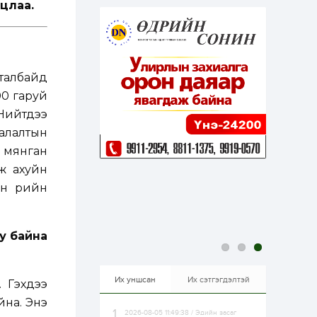
цлаа.
эрхлэхэд таатай...
1 өдөр
1
0
Долдугаар сард
709.503 зөрчил
бүртгэгджээ
талбайд
1 өдөр
0
0
00 гаруй
Цалинтай ээжийн 50
 Нийтдээ
мянган төгрөгийн
тэтгэмжийг 500
иалалтын
мянгад хүргэх
өргөдөлд санал авч
9 мянган
эхэлжээ
1 өдөр
2
0
ж ахуйн
Б.Түмэн-Өлзий: Олон
н үрийн
улсад хуримтлуулсан
мэдлэг, туршлагаа эх
орныхоо хөгжилд
зориулна
у байна
1 өдөр
0
0
Алтны үнэ дөрвөн
улирал дараалан
өсөж байна
Их уншсан
Их сэтгэгдэлтэй
. Гэхдээ
йна. Энэ
2026-08-05 11:49:38 / Эдийн засаг
1 өдөр
0
0