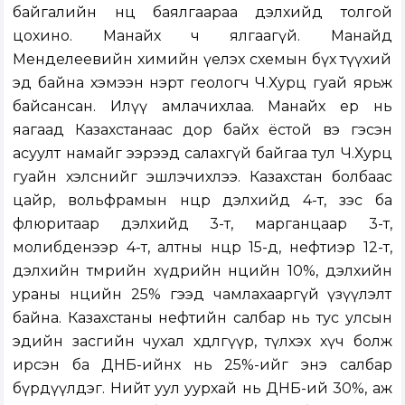
байгалийн нөөц баялгаараа дэлхийд толгой
цохино. Манайх ч ялгаагүй. Манайд
Менделеевийн химийн үелэх схемын бүх түүхий
эд байна хэмээн нэрт геологч Ч.Хурц гуай ярьж
байсансан. Илүү амлачихлаа. Манайх ер нь
яагаад Казахстанаас дор байх ёстой вэ гэсэн
асуулт намайг ээрээд салахгүй байгаа тул Ч.Хурц
гуайн хэлснийг эшлэчихлээ. Казахстан болбаас
цайр, вольфрамын нөөцөөр дэлхийд 4-т, зэс ба
флюритаар дэлхийд 3-т, марганцаар 3-т,
молибденээр 4-т, алтны нөөцөөр 15-д, нефтиэр 12-т,
дэлхийн төмрийн хүдрийн нөөцийн 10%, дэлхийн
ураны нөөцийн 25% гээд чамлахааргүй үзүүлэлт
байна. Казахстаны нефтийн салбар нь тус улсын
эдийн засгийн чухал хөдөлгүүр, түлхэх хүч болж
ирсэн ба ДНБ-ийнх нь 25%-ийг энэ салбар
бүрдүүлдэг. Нийт уул уурхай нь ДНБ-ий 30%, аж