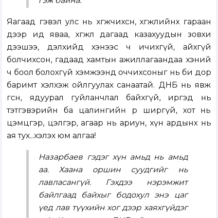
гэж байна.
Яагаад гэвэл улс нь хөгжчихсөн, хөгжлийнхөө гараан
дээр ид яваа, хөгжлөө дагаад казахуудын зовхи
дээшээ, дэлхийд хэнээс ч ичихгүй, айхгүй
болчихсон, гадаад хамтын ажиллагаандаа хэний
ч боол болохгүй хэмжээнд оччихсоныг нь би дор
баримт хэлхэж ойлгуулах санаатай. ДНБ нь явж
өгсөн, ядуурал гуйланчлал байхгүй, иргэд нь
тэтгэвэрийн ба цалингийн өр ширгүй, хот нь
цэмцгэр, цэлгэр, агаар нь ариун, хүн ардынх нь
ая тух...хэлэх юм алгаа!
Назарбаев гэдэг хүн амьд нь амьд
аа. Хаана оршин суудгийг нь
лавласангүй. Гэхдээ нэрэмжит
байлгаад байхыг бодохул энэ цаг
үед лав түүхийн хог дээр хаяхгүйдэг