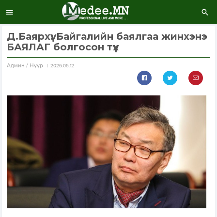
Д.Баярхүү: Байгалийн баялгаа жинхэнэ
БАЯЛАГ болгосон түүх
Aдмин / Нүүр
2026.05.12