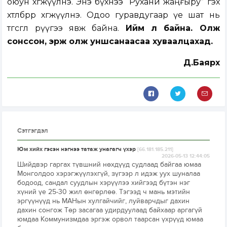
оюун хөгжүүлнэ. Энэ бүхнээ “Рухани жаңғыру” гэх
хөтөлбөрөөр хөгжүүлнэ. Одоо гуравдугаар үе шат нь
төгсгөл рүүгээ явж байна.
Ийм л байна. Олж
сонссон, эрж олж уншсанаасаа хуваалцахад.
Д.Баярхүү
Сэтгэгдэл
Юм хийх гэсэн нэгнээ татаж унагагч үхэр
[66.181.185.211]
2026-05-13 12:44:05
Шийдвэр гаргах түвшний нөхдүүд судлаад байгаа юмаа
Монголдоо хэрэгжүүлэхгүй, зүгээр л идэж уух шуналаа
бодоод, сандал суудлын хэрүүлээ хийгээд бүтэн нэг
хүний үе 25-30 жил өнгөрлөө. Тэгээд ч мань мэтийн
эргүүнүүд нь МАНын хулгайчийг, луйварчдыг дахин
дахин сонгож Төр засагаа удирдуулаад байхаар аргагүй
юмдаа Коммунизмдаа эргэж орвол таарсан үхрүүд юмаа