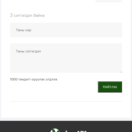
3
сэтгэгдэл байна
1000
тэмдэгт оруулах үлдлээ.
Нийтлэх