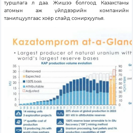
туршлага л даа. Жишээ болгоод Казахстаны
атомын аж үйлдвэрийн компанийн
танилцуулгаас хоёр слайд сонирхуулья.