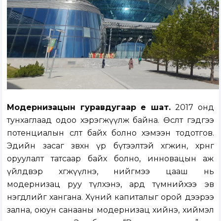
Модернизацын гуравдугаар үе шат.
2017 онд
тунхаглаад одоо хэрэгжүүлж байна. Өсөлт гэдгээ
потенциалын өсөлт байх болно хэмээн тодотгов.
Эдийн засаг зөвхөн үр бүтээлтэй хөгжинө, хөрөнгө
оруулалт татсаар байх болно, инновацын аж
үйлдвэр хөгжүүлнэ, нийгмээ цааш нь
модернизац руу түлхэнэ, ард түмнийхээ эв
нэгдлийг хангана. Хүний капиталыг орой дээрээ
зална, оюун санааны модернизац хийнэ, хиймэл