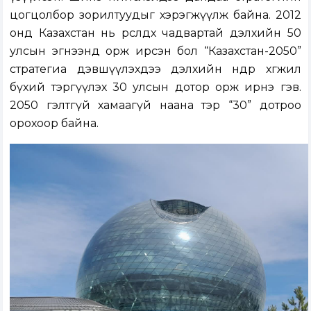
цогцолбор зорилтуудыг хэрэгжүүлж байна. 2012
онд Казахстан нь өрсөлдөх чадвартай дэлхийн 50
улсын эгнээнд орж ирсэн бол “Казахстан-2050”
стратегиа дэвшүүлэхдээ дэлхийн өндөр хөгжил
бүхий тэргүүлэх 30 улсын дотор орж ирнэ гэв.
2050 гэлтгүй хамаагүй наана тэр “30” дотроо
орохоор байна.