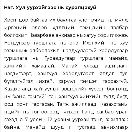
Нэг. Уул уурхайгаас нь суралцахуй
Хөрсөн дор байгаа их баялгаа улс төрчид нь өмчлөх,
иргэний элдэв хөдөлгөөний тэмцлийн талбар
болгохыг Назарбаев анхнаас нь хатуу хоригложээ.
Нэгдүгээр туршлага нь энэ. Ихэнхийг нь хуу
эзэмшиж олборлохыг шавдуулаагүй–хоёрдугаар
туршлага нь. Гуравдугаар туршлага манайд
хамгийн хамаатай. Манай улсад ашиглалт
нэгдүгээрт, хайгуул хоёрдугаарт явдаг тул
бүтэлгүйтэл ихтэй, хэрүүл тэмцэл тасрахгүй.
Казахстанд хайгуулын зөвшөөрлийг хүссэн болгонд
нь “хайр гамгүй” өгсөн, хайгуул хийхийн тулд бүгд
өөрсдөө хөрөнгөө гаргасан. Тэгж ажиллаад Казахстаны
нөөцийг нь тогтоогоод өгчихсөн. Ганц салбар–уран
гэхэд л 7 улсын 12 ураны уурхай тэнд ажиллаж
байна. Манайд шууд л тусгаад авчихмаар