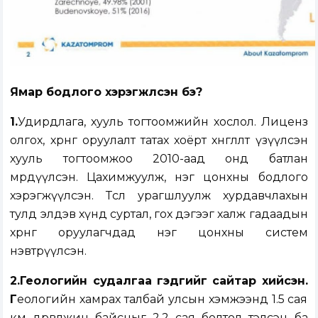
Ямар бодлого хэрэгжүүлсэн бэ?
1.
Удирдлага, хууль тогтоомжийн хослол. Лиценз
олгох, хөрөнгө оруулалт татах хоёрт хөнгөлөлт үзүүлсэн
хууль тогтоомжоо 2010-аад онд батлан
мөрдүүлсэн. Цахимжуулж, нэг цонхны бодлого
хэрэгжүүлсэн. Төслөө урагшлуулж хурдавчлахын
тулд элдэв хүнд суртал, гох дэгээг халж гадаадын
хөрөнгө оруулагчдад нэг цонхны систем
нэвтрүүлсэн.
2.Геологийн судалгаа гэдгийг сайтар хийсэн.
Г
еологийн хамрах талбай улсын хэмжээнд 1.5 сая
км дөрвөлжин байсныг 2.2 сая болтол тэлсэн ба