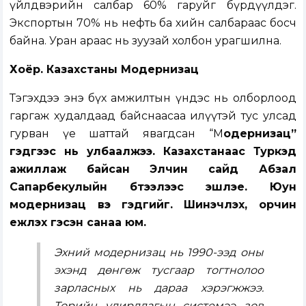
үйлдвэрийн салбар 60% гаруйг бүрдүүлдэг.
Экспортын 70% нь нефть ба хийн салбараас босч
байна. Уран араас нь зуузай холбон урагшилна.
Хоёр. Казахстаны Модернизац
Тэгэхдээ энэ бүх амжилтын үндэс нь олборлоод
гаргаж худалдаад байснаасаа илүүтэй тус улсад
гурван үе шаттай явагдсан “М
одернизац”
гэдгээс нь улбаалжээ. Казахстанаас Туркэд
ажиллаж байсан Элчин сайд Абзал
Сапарбекулыйн бүтээлээс эшлэе. Юун
модернизац вэ гэдгийг. Шинэчлэх, орчин
үежүүлэх гэсэн санаа юм.
Эхний модернизац нь 1990-ээд оны
эхэнд дөнгөж тусгаар тогтнолоо
зарласных нь дараа хэрэгжжээ.
Төрийн удирдлагын системээ зөв