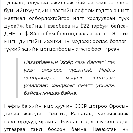
тушаалд олуулаа ажиллаж байгаа жишээ олон
буй. Ийнхүү эдийн засгийн реформ гэдгээ ашигт
малтмал олборлохтойгоо нягт хослуулсан түүх
дурайж байна. Назарбаев нь $22 тэрбум байсан
ДНБ-ыг $184 тэрбум болгоод халаагаа өгсөн. Энэ их
мөнгөн дүнгийн ихэнхи нь мэдээж эрдэс баялаг–
түүхий эдийн цогцолборын хөгжлөөс босч ирсэн.
Назарбаевын “Хоёр дахь баялаг” гэх
үзэл онолоос үүдэлтэй. Нефть
олборлохдоо мэдлэг шингээж
ухаалгаар хандахыг ямагт уриалж
байсан жишээ байна.
Нефть ба хийн нөөцөөрөө хуучин СССР дотроо Оросын
дараа жагсдаг. Тенгиз, Кашаган, Карачаганак
гээд ордууд ярайна. Баялаг гэдэг нь сонгодог
утгаараа тэнд боссон байна. Казахстан нь