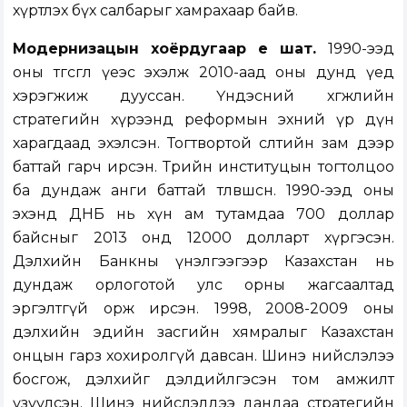
хүртлэх бүх салбарыг хамрахаар байв.
Модернизацын хоёрдугаар үе шат.
1990-ээд
оны төгсгөл үеэс эхэлж 2010-аад оны дунд үед
хэрэгжиж дууссан. Үндэсний хөгжлийн
стратегийн хүрээнд реформын эхний үр дүн
харагдаад эхэлсэн. Тогтвортой өсөлтийн зам дээр
баттай гарч ирсэн. Төрийн институцын тогтолцоо
ба дундаж анги баттай төлөвшсөн. 1990-ээд оны
эхэнд ДНБ нь хүн ам тутамдаа 700 доллар
байсныг 2013 онд 12000 долларт хүргэсэн.
Дэлхийн Банкны үнэлгээгээр Казахстан нь
дундаж орлоготой улс орны жагсаалтад
эргэлтгүй орж ирсэн. 1998, 2008-2009 оны
дэлхийн эдийн засгийн хямралыг Казахстан
онцын гарз хохиролгүй давсан. Шинэ нийслэлээ
босгож, дэлхийг дэлдийлгэсэн том амжилт
үзүүлсэн. Шинэ нийслэлдээ дандаа стратегийн