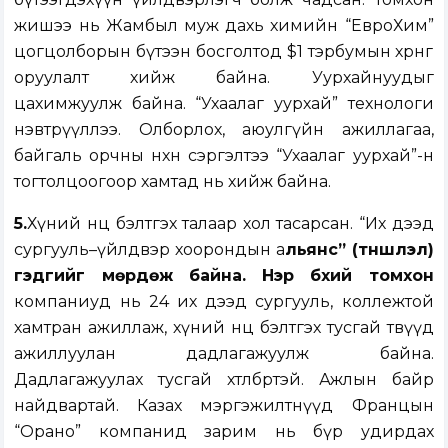
жишээ нь Жамбыл муж дахь химийн “ЕвроХим”
цогцолборын бүтээн босголтод $1 тэрбумын хөрөнгө
оруулалт хийж байна. Уурхайнуудыг
цахимжуулж байна. “Ухаалаг уурхай” технологи
нэвтрүүллээ. Олборлох, аюулгүйн ажиллагаа,
байгаль орчны нөхөн сэргэлтээ “Ухаалаг уурхай”-н
тогтолцоогоор хамтад нь хийж байна.
5.
Хүний нөөцөө бэлтгэх талаар хол тасарсан. “Их дээд
сургууль–үйлдвэр хоорондын а
льянс” (түншлэл)
гэдгийг мөрдөж байна. Нэр бүхий томхон
компаниуд нь 24 их дээд сургууль, коллежтой
хамтран ажиллаж, хүний нөөцөө бэлтгэх тусгай төвүүд
ажиллуулан дадлагажуулж байна.
Дадлагажуулах тусгай хөтөлбөртэй. Ажлын байр
найдвартай. Казах мэргэжилтнүүд Францын
“Орано” компанид зарим нь бүр удирдах