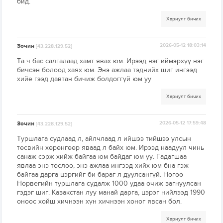
бид.
Хариулт бичих
Зочин
2026-05-12 18:03:14
[43.228.129.52]
Та ч бас салгалаад хамт явах юм. Ирээд нэг иймэрхүү нэг
бичсэн болоод хаях юм. Энэ ажлаа тэднийх шиг ингээд
хийе гээд давтан бичиж болдоггүй юм уу
Хариулт бичих
Зочин
2026-05-12 17:59:48
[43.228.129.52]
Туршлага судлаад л, айлчлаад л ийшээ тийшээ улсын
төсвийн хөрөнгөөр яваад л байх юм. Ирээд наадуул чинь
санаж сэрж хийж байгаа юм байдаг юм уу. Гадагшаа
явлаа энэ төслөө, энэ ажлаа ингээд хийх юм бна гэж
байгаа дарга цэргийг би бараг л дуулсангүй. Нөгөө
Норвегийн туршлага судалж 1000 удаа очиж загнуулсан
гэдэг шиг. Казакстан луу манай дарга, цэрэг нийлээд 1990
оноос хойш хичнээн хүн хичнээн хоног явсан бол.
Хариулт бичих