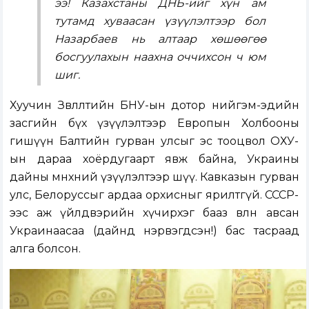
ээ! Казахстаны ДНБ-ийг хүн ам
тутамд хуваасан үзүүлэлтээр бол
Назарбаев нь алтаар хөшөөгөө
босгуулахын наахна оччихсон ч юм
шиг.
Хуучин Зөвлөлтийн БНУ-ын дотор нийгэм-эдийн
засгийн бүх үзүүлэлтээр Европын Холбооны
гишүүн Балтийн гурван улсыг эс тооцвол ОХУ-
ын дараа хоёрдугаарт явж байна, Украины
дайны өмнөхний үзүүлэлтээр шүү. Кавказын гурван
улс, Белоруссыг ардаа орхисныг ярилтгүй. СССР-
ээс аж үйлдвэрийн хүчирхэг бааз өвлөн авсан
Украинаасаа (дайнд нэрвэгдсэн!) бас тасраад
алга болсон.