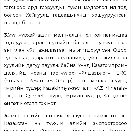
тэгснээр орд газруудын тухай мэдээлэл ил тод
болсон. Хайгуулд гадаадынхныг хошууруулсан
нь энд багтана.
3.
Уул уурхай-ашигт малтмалын гол компаниудаа
тодруулж, орон нутгийн ба олон улсын гэж
ангилан үйл ажиллагааг нь жигдрүүлсэн. Одоо
тус улсад дараахи компаниуд үйл ажиллагаа
хуулийн дагуу явуулж байна. Үүнд Казатомпром–
дэлхийд ураны тэргүүлэх үйлдвэрлэгч; ERG
(Eurasian Resources Group) – өнгөт металл, нүүрс,
төмрийн хүдэр; Kazakhmys–зэс, алт; KAZ Minerals–
зэс, алт; Qarmet–нүүрс, төмрийн хүдэр; Казцинк
–
өнгөт
металл гэх мэт.
4.
Технологийн шинэчлэл шувтан хийж ирсэн.
Казахстан нь түүхий эдийн экспортоосоо
бүтээгдэхүүн үйлдвэрлэгч болж чадсан. Томхон