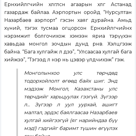
Ерөнхийлөгчийн хөлөглөсөн агаарын хөлөг Астанад
газардаж байлаа. Аэрпортын оройд “Нурсултан
Назарбаев аэрпорт” гэсэн хаяг дурайна. Амьд
хүний, тэгэх тусмаа огцорсон Ерөнхийлөгчийнхөө
нэрэмжит болгочихож хэмээн яриа тэрүүхэн
хавьдаа монгол зочдын дунд өрнөв. Хэлцгээж
байна. “Бага хулгайж л дээ”, “Улсаасаа хулгай бага
хийжээ”, “Тэгээд л нэр нь цэвэр үлдчихэж” гэж.
Монголынхоо улс төрчдөд
тодорхойлолт өгөөд байх шиг. Энд
мэдээж Монгол, Казахстаны улс
төрчдийг харьцуулах гээгүй. Зүгээр
л... Зүгээр л уул уурхай, ашигт
малтал, эрдэс баялгаасаа Назарбаев
хулгай хийгээгүй (яг нарийндаа бүү
мэд!) гэдгийг баримт түшин өгүүлэх