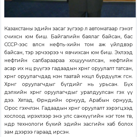
Казахстаны эдийн засаг зүгээр л автоматаар гэнэт
өсчихсөн юм биш. Байгалийн баялаг байсан, бас
СССР-ээс өвлөсөн нефть-хийн том аж үйлдвэр
байсан, тэр эрчээрээ ч явчихсан юм биш. Эхлээд
нефтийн салбараараа хошуучилсан, нефтийн
асар их нөөц рүүгээ гадаадын хөрөнгө оруулалт татсан,
хөрөнгө оруулагчдад нэн таатай нөхцөл бүрдүүлж өгсөн.
Хөрөнгө оруулагчдыг бүгдийг нь урьсан. Бүх
дэлхийн хөрөнгө оруулагчдыг уралдуулсан гэх үү
дээ. Хятад, Өрнөдийн орнууд, Арабын орнууд,
Орос гэхчлэн. Гадаадын хөрөнгө оруулалт зэрэгцээд
хослоод ирэхлээр энэ улс санхүүгийн нэг том төв,
өндөр технологи бүхий эдийн засгийн хаб болох
зам дээрээ гараад ирсэн.