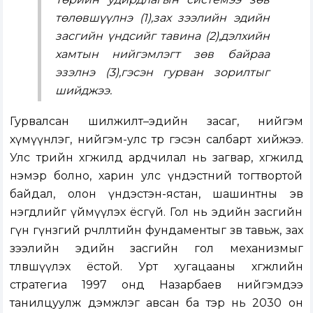
төлөвшүүлнэ (1),зах зээлийн эдийн
засгийн үндсийг тавина (2),дэлхийн
хамтын нийгэмлэгт зөв байраа
эзэлнэ (3),гэсэн гурван зорилтыг
шийджээ.
Гурвалсан шилжилт–эдийн засаг, нийгэм
хүмүүнлэг, нийгэм-улс төр гэсэн салбарт хийжээ.
Улс төрийн хөгжилд ардчилал нь загвар, хөгжилд
нэмэр болно, харин улс үндэстний тогтвортой
байдал, олон үндэстэн-ястан, шашинтны эв
нэгдлийг үймүүлэх ёсгүй. Гол нь эдийн засгийн
гүн гүнзгий өөрчлөлтийн фундаментыг зөв тавьж, зах
зээлийн эдийн засгийн гол механизмыг
төлөвшүүлэх ёстой. Урт хугацааны хөгжлийн
стратегиа 1997 онд Назарбаев нийгэмдээ
танилцуулж дэмжлэг авсан ба тэр нь 2030 он