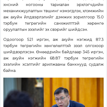
хүнсний ногооны тариалан эрхлэгчдийн
механикжуулалтын түвшинг нэмэгдүүлэх, хүлэмжийн
аж ахуйн үйлдвэрлэлийг дэмжих зорилгоор 15.0
тэрбум төгрөгийн санхүүжилттэй хөрөнгө
оруулалтын зээлийг эх үүсвэрийг шийдсэн.
Одоогоор 521 иргэн, аж ахуйн нэгжид 87.3
тэрбум төгрөгийн хөнгөлөлттэй зээл олгохоор
шийдвэрлэсэн. Өнөөдрийн байдлаар 345 иргэн,
аж ахуйн нэгжийн 68.87 тэрбум төгрөгийн
зээлийн хүсэлтийг арилжааны банкнууд судалж
байна.