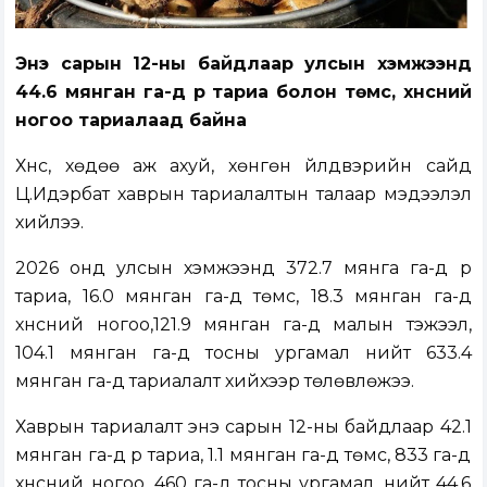
Энэ сарын 12-ны байдлаар улсын хэмжээнд
44.6 мянган га-д үр тариа болон төмс, хүнсний
ногоо тариалаад байна
Хүнс, хөдөө аж ахуй, хөнгөн үйлдвэрийн сайд
Ц.Идэрбат хаврын тариалалтын талаар мэдээлэл
хийлээ.
2026 онд улсын хэмжээнд 372.7 мянга га-д үр
тариа, 16.0 мянган га-д төмс, 18.3 мянган га-д
хүнсний ногоо,121.9 мянган га-д малын тэжээл,
104.1 мянган га-д тосны ургамал нийт 633.4
мянган га-д тариалалт хийхээр төлөвлөжээ.
Хаврын тариалалт энэ сарын 12-ны байдлаар 42.1
мянган га-д үр тариа, 1.1 мянган га-д төмс, 833 га-д
хүнсний ногоо, 460 га-д тосны ургамал, нийт 44.6