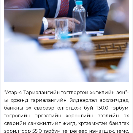
“Атар-4 Тариалангийн тогтвортой хөгжлийн аян”-
ы хүрээнд тариалангийн үйлдвэрлэл эрхлэгчдэд
банкны эх үүсвэрээр олгогдож буй 130.0 тэрбум
төгрөгийн эргэлтийн хөрөнгийн зээлийн эх
үүсвэрийн санхүүжилтийг жигд, хүртээмжтэй байлгах
зорилгоор 55.0 тэрбум төгрөгөөр нэмэгдүүлж, төмс,