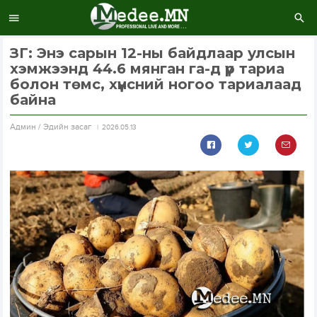
ЗГ: Энэ сарын 12-ны байдлаар улсын
хэмжээнд 44.6 мянган га-д үр тариа
болон төмс, хүнсний ногоо тариалаад
байна
Aдмин / Эдийн засаг
2026.05.13