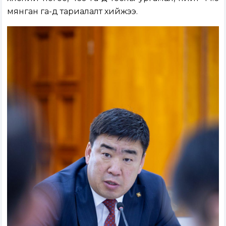
мянган га-д тариалалт хийжээ.