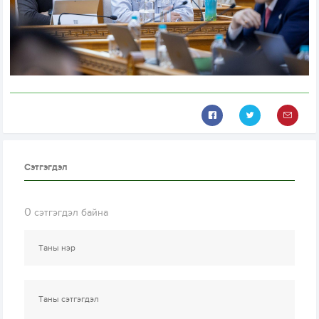
Сэтгэгдэл
0
сэтгэгдэл байна