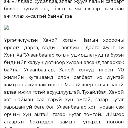
аж үйлдвэр, худалдаа, аялал жуулчлалын салбарт
болон хүний нөөц бэлтгэх чиглэлээр хамтран
ажиллах хүсэлтэй байна” гэв.
Үргэлжлүүлэн Ханой хотын Намын хорооны
орлогч дарга, Ардын зөвлөлийн дарга Фунг Ти
Хонг Ха “Улаанбаатар хотын удирдлагууд та бүхэн
биднийг халуун дотноор хүлээн авсанд талархаж
байна. Улаанбаатар, Ханой хотууд өнгөрсөн 70
жилийн хугацаанд олон салбарт үр дүнтэй
хамтран ажиллаж ирсэн. Манай хоёр хот ялгаатай
атлаа ижил төстэй асуудлуудтай. Тухайлбал, Ханой
хот найман сая гаруй хүн амтай, газар нутаг
харьцангуй бага бол Улаанбаатар хот гурван сая
орчим хүн амтай, газар нутаг томтой. Иймээс
агаарын бохирдол, замын түгжрэл, ногоон