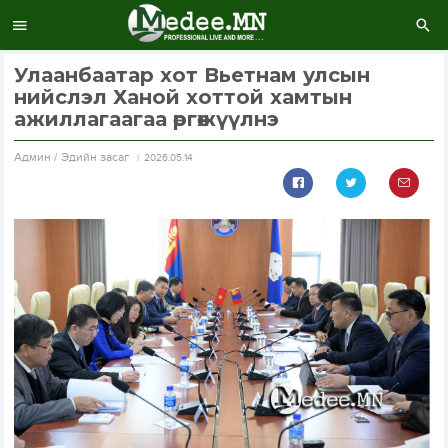
Улаанбаатар хот Вьетнам улсын
нийслэл Ханой хоттой хамтын
ажиллагаагаа өргөжүүлнэ
Aдмин / Эдийн засаг
2026.05.14