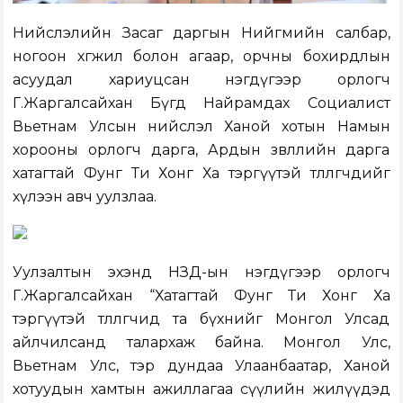
Нийслэлийн Засаг даргын Нийгмийн салбар,
ногоон хөгжил болон агаар, орчны бохирдлын
асуудал хариуцсан нэгдүгээр орлогч
Г.Жаргалсайхан Бүгд Найрамдах Социалист
Вьетнам Улсын нийслэл Ханой хотын Намын
хорооны орлогч дарга, Ардын зөвлөлийн дарга
хатагтай Фунг Ти Хонг Ха тэргүүтэй төлөөлөгчдийг
хүлээн авч уулзлаа.
Уулзалтын эхэнд НЗД-ын нэгдүгээр орлогч
Г.Жаргалсайхан “Хатагтай Фунг Ти Хонг Ха
тэргүүтэй төлөөлөгчид та бүхнийг Монгол Улсад
айлчилсанд талархаж байна. Монгол Улс,
Вьетнам Улс, тэр дундаа Улаанбаатар, Ханой
хотуудын хамтын ажиллагаа сүүлийн жилүүдэд