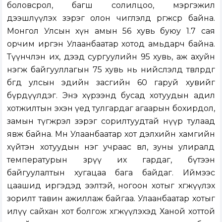
боловсрол, багш солилцоо, мэргэжил
дээшлүүлэх зэрэг олон чиглэлд өргөжсөөр байна.
Монгол Улсын хүн амын 56 хувь буюу 1.7 сая
орчим иргэн Улаанбаатар хотод амьдарч байна.
Түүнчлэн их, дээд сургуулийн 95 хувь, аж ахуйн
нэгж байгууллагын 75 хувь нь нийслэлд төвлөрдөг
бөгөөд улсын эдийн засгийн 60 гаруй хувийг
бүрдүүлдэг. Энэ хүрээнд бусад хотуудын адил
хотжилтын эхэн үед тулгардаг агаарын бохирдол,
замын түгжрэл зэрэг сорилтуудтай нүүр тулаад
явж байна. Мөн Улаанбаатар хот дэлхийн хамгийн
хүйтэн хотуудын нэг учраас өвөл, зуны улиралд
температурын зөрүү их гардаг, бүтээн
байгуулалтын хугацаа бага байдаг. Иймээс
цаашид иргэдэд ээлтэй, ногоон хотыг хөгжүүлэх
зорилт тавин ажиллаж байгаа. Улаанбаатар хотыг
илүү сайхан хот болгож хөгжүүлэхэд Ханой хоттой