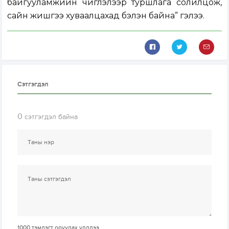
байгууламжийн чиглэлээр туршлага солилцож,
сайн жишгээ хуваалцахад бэлэн байна” гэлээ.
Сэтгэгдэл
0
сэтгэгдэл байна
1000
тэмдэгт оруулах үлдлээ.